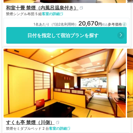
和室十畳 禁煙（内風呂温泉付き）
禁煙
シングル布団 5 組
客室の詳細
20,670
1名あたり（1泊2名利用時）
日付を指定して宿泊プランを探す
すくも亭 禁煙（川側）
禁煙
セミダブルベッド 2 台
客室の詳細