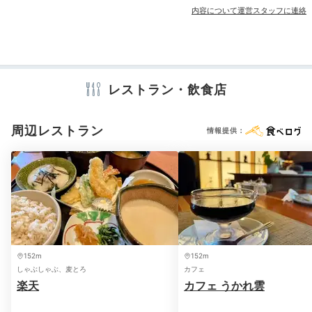
やベビーバスケットもあり、子連れに嬉しい♪
内容について運営スタッフに連絡
アメニティ
テレビ
冷蔵庫
エアコン
スリッパ
セーフティボックス
洗浄機付トイレ
浴衣
歯ブラシ
カミソリ
シャンプー
リンス
y.mog_mog
ボディソープ
シャワーキャップ
レストラン・飲食店
タオル
バスタオル
ドライヤー
お茶セット
電気ポット
1番のお気に入りは、甘くてホクホクのさつまいもの天
ぷら
です◎鶏から甘酢あんかけ、ぶり大根、ご飯、お茶
+7
周辺レストラン
漬け、茶そば、サラダ、デザートも食べ放題です＾＾
情報提供：
※設備・アメニティは、確認が取れている情報を表示しています。
Night
21:00
客室でゆったり過ごして
152m
152m
しゃぶしゃぶ、麦とろ
カフェ
おやすみなさい
楽天
カフェ うかれ雲