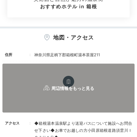
おすすめホテル in 箱根
Onsen
16:30
地図・アクセス
源泉かけ流しの温泉で
至福の癒やし時間
住所
神奈川県足柄下郡箱根町湯本茶屋211
アクセス
◆箱根湯本温泉駅より送迎バスについて施設へお問合
せ下さい◆お車でお越しの方小田原箱根道路須雲川Ｉ
女性用露天風呂 ふじの湯
女性