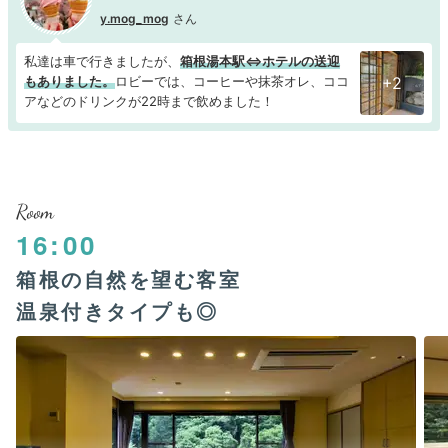
y.mog_mog
私達は車で行きましたが、
箱根湯本駅⇔ホテルの送迎
もありました。
ロビーでは、コーヒーや抹茶オレ、ココ
+2
アなどのドリンクが22時まで飲めました！
Room
16:00
箱根の自然を望む客室
温泉付きタイプも◎