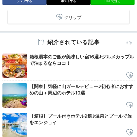
シェアする
ポストする
LINEで送る
アメニティは小分け綿棒が多くあって嬉しかったです。
クリップ
私が泊まった客室は滝ビューだったので音が気になるか
+2
と思いましたが、カーテンを閉めたらすごく静かになり
ました◎
紹介されている記事
3件
箱根湯本のご飯が美味しい宿16選♪グルメカップル
で泊まるならココ！
2日目
【関東】気軽に山ガールデビュー♪初心者におすす
めの山＋周辺のホテル10選
Breakfast
07:30
出来立て料理も堪能
【箱根】プール付きホテル9選♪温泉とプールで旅
をエンジョイ
和洋の朝食ビュッフェ