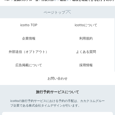
朝食は約20種類のビュッフェで、特に4種類あったパン
ページトップ
が美味しかったです◎オープンキッチンでは、おかわり
+3
OKのオムレツとフレンチトーストを焼いてもらえまし
icotto TOP
icottoについて
た。
企業情報
利用規約
外部送信（オプトアウト）
よくある質問
Freetime
09:00
広告掲載について
採用情報
自然を感じる館内施設で
リラックスタイム
お問い合わせ
旅行予約サービスについて
icottoの旅行予約サービスにおける予約の手配は、カカクコムグルー
プ企業である株式会社タイムデザインが行います。