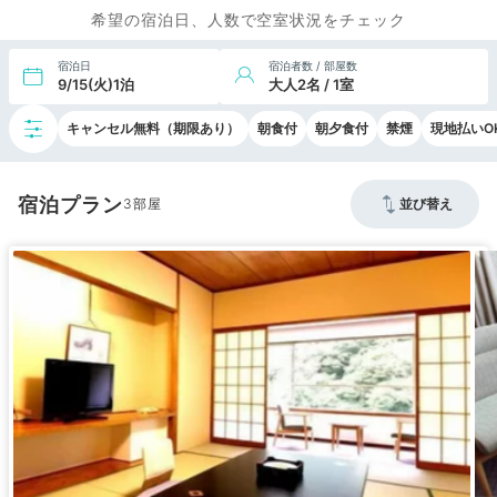
希望の宿泊日、人数で空室状況をチェック
宿泊日
宿泊者数 / 部屋数
9/15(火)1泊
大人2名 / 1室
キャンセル無料（期限あり）
朝食付
朝夕食付
禁煙
現地払いO
宿泊プラン
3
並び替え