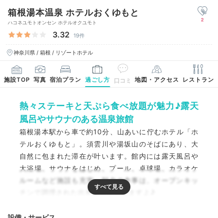
箱根湯本温泉 ホテルおくゆもと
2
ハコネユモトオンセン ホテルオクユモト
3.32
19件
神奈川県 / 箱根 / リゾートホテル
施設TOP
写真
宿泊プラン
過ごし方
地図・アクセス
レストラン
口コミ
熱々ステーキと天ぷら食べ放題が魅力♪露天
風呂やサウナのある温泉旅館
箱根湯本駅から車で約10分、山あいに佇むホテル「ホ
テルおくゆもと」。須雲川や湯坂山のそばにあり、大
自然に包まれた滞在が叶います。館内には露天風呂や
大浴場、サウナをはじめ、プール、卓球場、カラオケ
ルームなど施設も充実。朝夕の食事は、オープンキッ
チンで調理された出来立てを味えますよ♪
設備・サービス