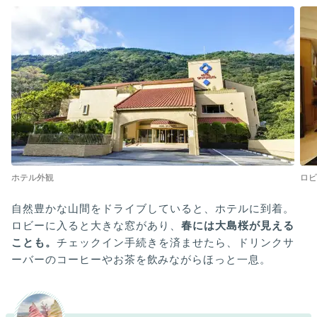
ホテル外観
ロビ
自然豊かな山間をドライブしていると、ホテルに到着。
ロビーに入ると大きな窓があり、
春には大島桜が見える
ことも。
チェックイン手続きを済ませたら、ドリンクサ
ーバーのコーヒーやお茶を飲みながらほっと一息。