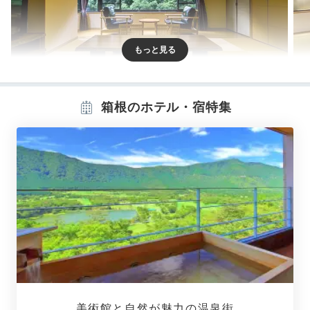
せせらぎ亭
けい
箱根のホテル・宿特集
客室は49室。須雲川の清流を望む川側と湯坂山を望む
山側があり、違う角度から箱根の眺望が楽しめますよ。
贅沢に過ごしたいなら、
庭園露天風呂や半露天風呂付き
客室がおすすめ。
一部を除いて温泉の出る内風呂付き。
y.mog_mog
和室に宿泊。小上がりもあって広く感じました。窓から
は滝や川も見えました。年季は感じられましたが、それ
+4
以上に掃除も行き届いていて清潔感がありました◎
美術館と自然が魅力の温泉街