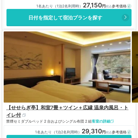
27,150
1名あたり（1泊2名利用時）
日付を指定して宿泊プランを探す
【せせらぎ亭】和室7畳＋ツイン＋広縁 温泉内風呂・ト
イレ付
禁煙
セミダブルベッド 2 台およびシングル布団 2 組
客室の詳細
29,310
1名あたり（1泊2名利用時）