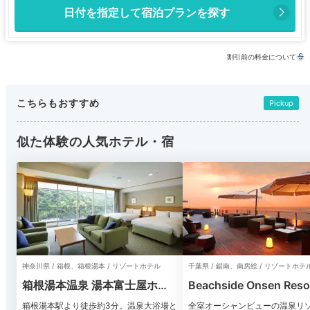
日付を指定して宿泊プランを探す
割引前の料金について
こちらもおすすめ
Pickup
似た体験の人気ホテル・宿
神奈川県 / 箱根、箱根湯本 / リゾートホテル
千葉県 / 鋸南、南房総 / リゾートホテ
箱根湯本温泉 湯本富士屋ホテ
Beachside Onsen Res
ル
み
箱根湯本駅より徒歩約3分。温泉大浴場と
全室オーシャンビューの温泉リ