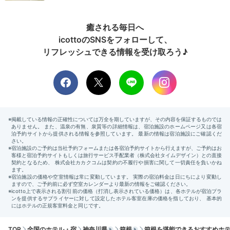
癒される毎日へ
icottoのSNSをフォローして、
リフレッシュできる情報を受け取ろう♪
朝食
ビュ
かぴぱら556さんの投稿
朝食は、夕食と同じお食事処でいただく和洋食ビュッフ
ェです。オープンキッチンの鉄板では、出来立ての卵料
理やパンケーキなどを味わえます。
半個室の席で、人目
を気にせずのんびり
いただきましょう。
y.mog_mog
TOP
全国のホテル・宿
神奈川県
箱根
箱根を堪能できるおすすめホ