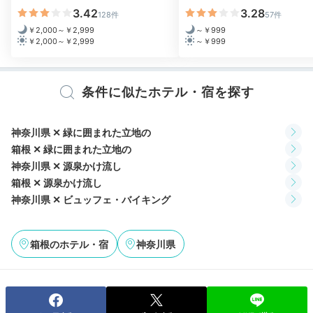
3.42
3.28
128件
57件
￥2,000～￥2,999
～￥999
￥2,000～￥2,999
～￥999
条件に似たホテル・宿を探す
神奈川県 ✕ 緑に囲まれた立地の
箱根 ✕ 緑に囲まれた立地の
和洋室のベッドはシモンズ社製
せせ
神奈川県 ✕ 源泉かけ流し
夜はのんびりと寝る支度を整えて。温泉の内風呂に入り
箱根 ✕ 源泉かけ流し
直すのもいいですね。
泉質は大浴場と同じアルカリ性単
神奈川県 ✕ ビュッフェ・バイキング
純温泉
ですよ。アメニティは「ポーラ」の「エステロワ
イエ」シリーズ。ふかふかの布団にもぐりこんで、夢の
中へ…。
箱根のホテル・宿
神奈川県
y.mog_mog