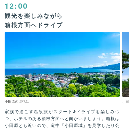
12:00
観光を楽しみながら
箱根方面へドライブ
小田原の街並み
小田
家族で過ごす温泉旅がスタート♪ドライブを楽しみつ
つ、ホテルのある箱根方面へと向かいましょう。箱根は
小田原とも近いので、道中「小田原城」を見学したり公