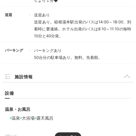
Ｃより１分◆
お風呂は自家源泉かけ流しの露天風呂と大浴場、サウナ
送迎
送迎あり
があります。露天風呂では岩風呂、檜桶風呂、陶器風呂
送迎あり。箱根湯本駅出発のバスは14:00～18:00、到
3種の違いを楽しんだり、大浴場で手足を存分に伸ばし
着時に要連絡。ホテル出発のバスは8:10～11:10の毎時
たり…。須磨川のせせらぎを聞きながら、ゆるりと流れ
10分と40分発。
る時間を。
パーキング
パーキングあり
50台分の駐車場あり。無料。先着順。
y.mog_mog
施設情報
浴衣に着替えてお風呂へ。脱衣所は洗面室と分かれてい
て、人目を気にせず着替えられました。
大浴場には、ベ
+1
設備
ビーバスやベビーシャンプーもありました◎
温泉・お風呂
温泉
大浴場
露天風呂
Dinner