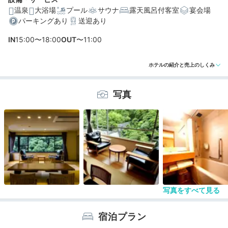
温泉
大浴場
プール
サウナ
露天風呂付客室
宴会場
パーキングあり
送迎あり
編集部おすすめの３つのポイント
IN
15:00〜18:00
OUT
〜11:00
川側と山側で眺望の異なる客室。和室に和洋室、露天風
呂付きも
ホテルの紹介と売上のしくみ
自家源泉かけ流しの露天風呂と大浴場。客室の内風呂も
温泉◎
写真
朝起きるのが楽しみ♪熱々の卵料理やフレンチトーストが
並ぶ朝食
写真をすべて見る
宿泊プラン