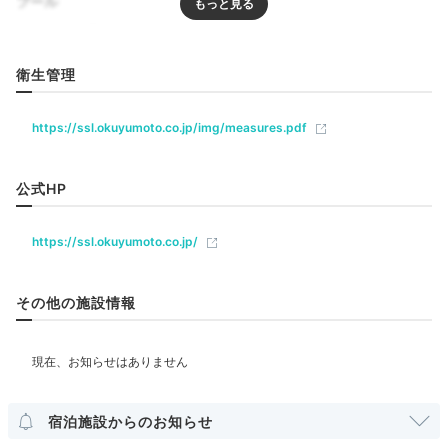
プール
18:00
プール
屋外プール
旬食材を使った和食膳と
衛生管理
出来立て料理に舌鼓
リラクゼーション
サウナ
https://ssl.okuyumoto.co.jp/img/measures.pdf
飲食
公式HP
https://ssl.okuyumoto.co.jp/
ベビー＆子供関連
その他の施設情報
部屋情報
基本の和食膳一例
夕食
露天風呂付客室
夕食はお食事処「山里」で。基本の和食膳にプラスし
て、オープンキッチンから提供される出来立て熱々の天
その他館内施設
宿泊施設からのお知らせ
ぷらやステーキを食べ放題で味わえます。
子供用の椅子
宴会場
売店・ギフトショップ
卓球台
カラオケルーム