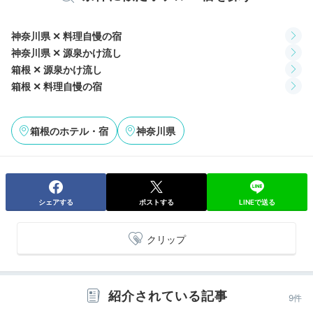
神奈川県 ✕ 料理自慢の宿
神奈川県 ✕ 源泉かけ流し
mirisa_travel
箱根 ✕ 源泉かけ流し
箱根 ✕ 料理自慢の宿
お部屋で蟹コースを頂きました。豪華なプランで、いろ
いろな食べ方で蟹を堪能できました！説明も丁寧にして
+5
くださって良かったです。
箱根のホテル・宿
神奈川県
2日目
シェアする
ポストする
LINEで送る
クリップ
Morning
07:00
紹介されている記事
9件
檜の香りに包まれて