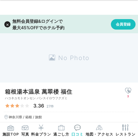
箱根湯本温泉 萬翠楼 福住
3
ハコネユモトオンセン バンスイロウフクズミ
3.36
27件
神奈川県 / 箱根 / 旅館
施設TOP
写真
料金プラン
過ごし方
口コミ
地図・アクセス
レストラン