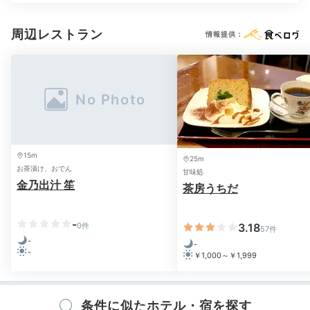
季節変わりの
周辺レストラン
情報提供：
日本料理を堪能
15m
25m
お茶漬け、おでん
甘味処
金乃出汁 笙
茶房うちだ
-
夕食一例
個室
0件
3.18
57件
-
-
旬の食材を使った日本料理を、お部屋または食事処でゆ
-
￥1,000～￥1,999
ったりと楽しめます。「旬の朝獲れ地魚」「相州牛のス
テーキ」などコースの種類もあるので、ぜひチェックし
てみて。
条件に似たホテル・宿を探す