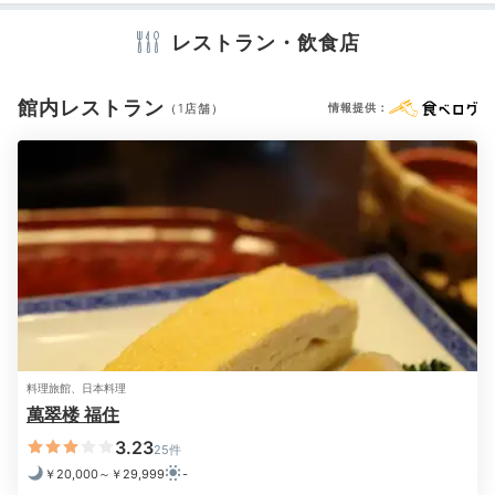
アメニティ
テレビ
冷蔵庫
エアコン
セーフティボックス
洗浄機付トイレ
明治棟・萬翠楼/15号室
明治
レストラン・飲食店
浴衣
歯ブラシ
カミソリ
洗顔
シャンプー
リンス
伊藤博文も滞在した「萬翠楼」の15号室は、48枚もの
ボディソープ
シャワーキャップ
タオル
バスタオル
天井画が圧巻。他にも障子格子や螺旋階段、重厚な扉な
お茶セット
館内レストラン
（1店舗）
情報提供：
ど、館内の随所で職人技を鑑賞できます。
※設備・アメニティは、確認が取れている情報を表示しています。
mirisa_travel
温泉を楽しんだ後、館内を探検しました。タイムスリッ
プした気分になれました！空室の⾒学もさせて頂きまし
+3
た。
料理旅館、日本料理
萬翠楼 福住
3.23
Dinner
25件
18:00
￥20,000～￥29,999
-