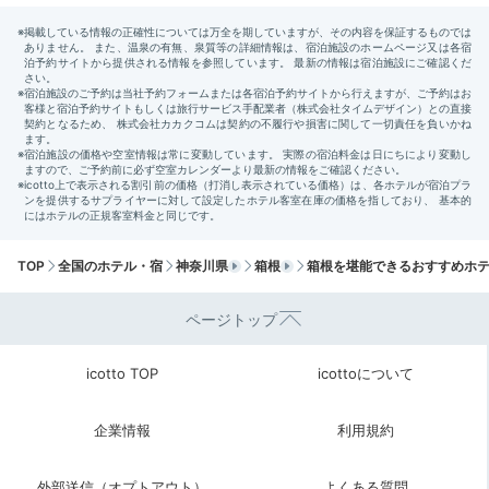
朝食一例
朝食もお部屋または食事処でいただきます。メニューは
箱根の山の幸や、駿河湾・相模湾の海の幸を使った和食
膳。朝からたっぷり食べて、元気をチャージしましょ
う。
TOP
全国のホテル・宿
神奈川県
箱根
箱根を堪能できるおすすめホ
ページトップ
mirisa_travel
icotto TOP
icottoについて
朝ごはんは和食でした。自分で作る湯葉がとても美味しかったで
す！
企業情報
利用規約
外部送信（オプトアウト）
よくある質問