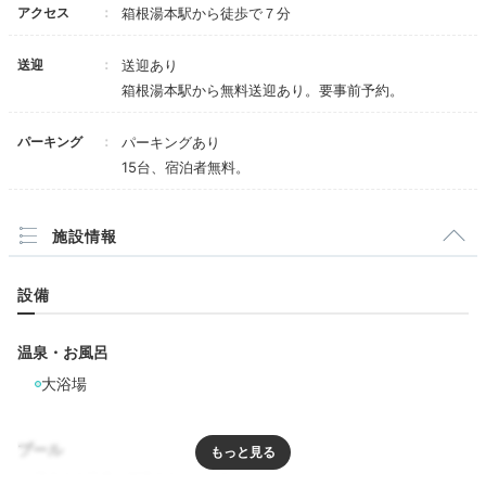
アクセス
箱根湯本駅から徒歩で７分
送迎
送迎あり
箱根湯本駅から無料送迎あり。要事前予約。
パーキング
パーキングあり
15台、宿泊者無料。
一円の湯
一円
施設情報
館内の「一円の湯」と「扇の湯」では源泉をかけ流しで
楽しめます。"真綿にくるまれるよう"ともいわれる、肌
触りの優しいお湯にゆるりと浸かり、日頃の疲れを癒し
設備
ましょ。
温泉・お風呂
大浴場
mirisa_travel
プール
お風呂は源泉かけ流しで最高でした。湧出量は少ないときでも毎分