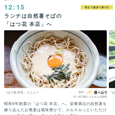
12:15
宿まで徒歩で約1分
ランチは自然薯そばの
「はつ花 本店」へ
「はつ花 本店」メニュー
「は
代々木乃助ククルさんの投稿
昭和9年創業の「はつ花 本店」へ。栄養満点の自然薯を
練り込んだお蕎麦は風味豊かで、スルスルっといただけ