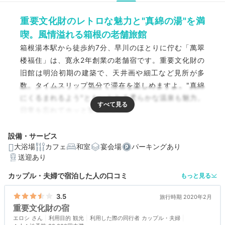
重要文化財のレトロな魅力と"真綿の湯"を満
喫。風情溢れる箱根の老舗旅館
箱根湯本駅から徒歩約7分、早川のほとりに佇む「萬翠
楼福住」は、寛永2年創業の老舗宿です。重要文化財の
旧館は明治初期の建築で、天井画や細工など見所が多
数。タイムスリップ気分で滞在を楽しめますよ。"真綿
にくるまれるよう"ともいわれる柔らかな温泉も魅力。
日常を忘れてホッと寛げます。
設備・サービス
大浴場
カフェ
和室
宴会場
パーキングあり
送迎あり
編集部おすすめの３つのポイント
カップル・夫婦で宿泊した人の口コミ
もっと見る
国の重要文化財に指定されている、明治初期の美しい建
築
3.5
旅行時期 2020年2月
重要文化財の宿
優しい肌触りの源泉をかけ流しで楽しめる、2つの大浴場
エロシ
利用目的
観光
利用した際の同行者
カップル・夫婦