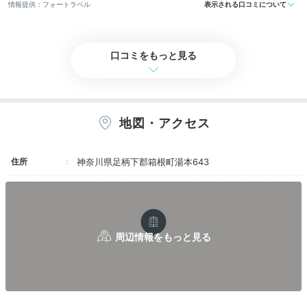
情報提供：フォートラベル
表示される口コミについて
mirisa_travel
口コミをもっと見る
私は「明治棟・金泉楼」に泊まりました。檜風呂があっ
て、ゆっくりと過ごせました。
+1
地図・アクセス
住所
神奈川県足柄下郡箱根町湯本643
Onsen
16:00
源泉かけ流しの浴場で
ゆったり体をほぐして