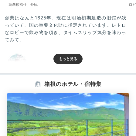
「萬翠楼福住」外観
ロビ
創業はなんと1625年。現在は明治初期建造の旧館が残
っていて、国の重要文化財に指定されています。レトロ
なロビーで飲み物を頂き、タイムスリップ気分を味わっ
てみて。
mirisa_travel
20代後半 / フリーランス
2019年12月に宿泊
箱根のホテル・宿特集
スタッフさんが丁寧に対応してくださり、気持ちよく過ごせまし
た。
Room
15:30