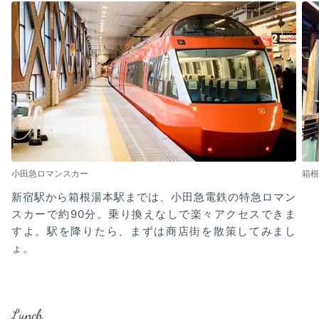
小田急ロマンスカー
箱根
新宿駅から箱根湯本駅までは、小田急電鉄の特急ロマン
スカーで約90分。乗り換えなしで楽々アクセスできま
すよ。駅を降りたら、まずは商店街を散策してみまし
ょ。
Lunch