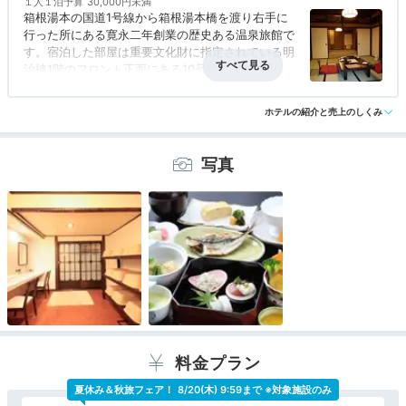
１人１泊予算
30,000円未満
箱根湯本駅から徒歩圏内。散策しやすいロケーション
箱根湯本の国道1号線から箱根湯本橋を渡り右手に
行った所にある寛永二年創業の歴史ある温泉旅館で
す。宿泊した部屋は重要文化財に指定されている明
治棟1階のフロント正面にある10号室。8畳二間に
広縁がある部屋で部屋風呂は源泉檜風呂。古い部屋
アクセス
4.5
コスパ
3.0
客室
3.5
接客対応
3.5
風呂
3.5
なので多少隙間がありますが、風が入ってくること
ホテルの紹介と売上のしくみ
食事・ドリンク
3.5
バリアフリー
評価なし
はなく、いつでも温泉に浸かれるのが良い。客数も
少ないので、大浴場でも殆ど人と会うこともなく、
ゆったりとくつろいで入ることができました。料理
写真
も地の物を使った料理が部屋食で出され、仲居さん
も親切な方で快適に過ごせました。あえて欠点を言
うとWiFiが無いこと位です。
料金プラン
夏休み＆秋旅フェア！
8/20(木) 9:59まで ※対象施設のみ