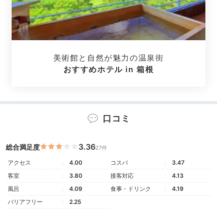
レトロなお部屋で
穏やかなひと時を
美術館と自然が魅力の温泉街
おすすめホテル in 箱根
口コミ
3.36
総合満足度
27件
明治棟・金泉楼/22号室
明治
アクセス
4.00
コスパ
3.47
客室は大きく分けて、「昭和棟」「明治棟・萬翠楼」
客室
3.80
接客対応
4.13
「明治棟・金泉楼」の3タイプ。どのお部屋も二間以上
風呂
4.09
食事・ドリンク
4.19
のゆったりとした空間で、日本の古き良き建築美を感じ
バリアフリー
2.25
られますよ。