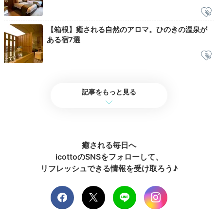
mirisa_travel
【箱根】癒される自然のアロマ。ひのきの温泉が
翌日は、お部屋で朝風呂を楽しみました。檜の香りでリラックスで
ある宿7選
きました。
記事をもっと見る
Breakfast
08:00
和食膳を食べて
体をONに
癒される毎日へ
icottoのSNSをフォローして、
リフレッシュできる情報を受け取ろう♪