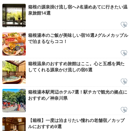
箱根の源泉掛け流し宿へ♪名湯めあてに行きたい温
お部屋で朝風呂
泉旅館14選
箱根湯本のご飯が美味しい宿16選♪グルメカップル
で泊まるならココ！
箱根温泉のおすすめ旅館はここ。心と五感を満た
してくれる源泉かけ流しの宿6選
明治棟・金泉楼/客室風呂一例
昭和
箱根湯本駅周辺ホテル7選！駅チカで観光の拠点に
「昭和棟」と「金泉楼」の客室には檜風呂が付いてい
おすすめ／神奈川県
て、気ままに箱根の天然温泉を楽しめます。お部屋によ
っては早川のせせらぎが聴こえ、爽やかな気分に。
【箱根】一度は泊まりたい憧れの老舗宿／カップ
ルにおすすめ9選