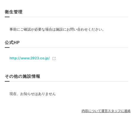
100リットルを超えると聞いて驚きました！
リラクゼーション
衛生管理
飲食
Freetime
カフェ
17:00
公式HP
建築美を楽しむ
http://www.2923.co.jp/
ベビー＆子供関連
館内めぐり
その他の施設情報
部屋情報
和室
その他館内施設
内容について運営スタッフに連絡
宴会場