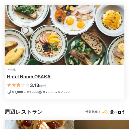
Night
21:00
客室でのんびり
リラックスタイム
その他
Hotel Noum OSAKA
3.13
66件
￥1,000～￥1,999
￥2,000～￥2,999
周辺レストラン
情報提供：
OSAJIアメニティ
客室