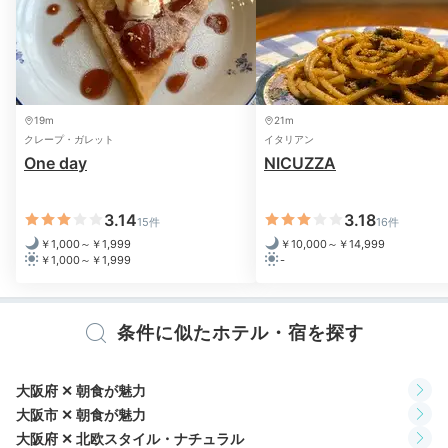
夜はお部屋でお喋りしたり、お風呂に入ったりとのんび
り。お風呂は、バス・トイレ付客室でなければ共用バス
を利用します。
バスアメニティは自然派コスメブランド
「OSAJI（オサジ）」
。優しい使い心地に癒されて。
19m
21m
クレープ・ガレット
イタリアン
One day
NICUZZA
na___be__
3.14
3.18
15件
16件
夕食後はお部屋でのんびり。ライブの感想を友人と話したりして過
￥1,000～￥1,999
￥10,000～￥14,999
ごしました。
￥1,000～￥1,999
-
条件に似たホテル・宿を探す
2日目
大阪府 ✕ 朝食が魅力
大阪市 ✕ 朝食が魅力
大阪府 ✕ 北欧スタイル・ナチュラル