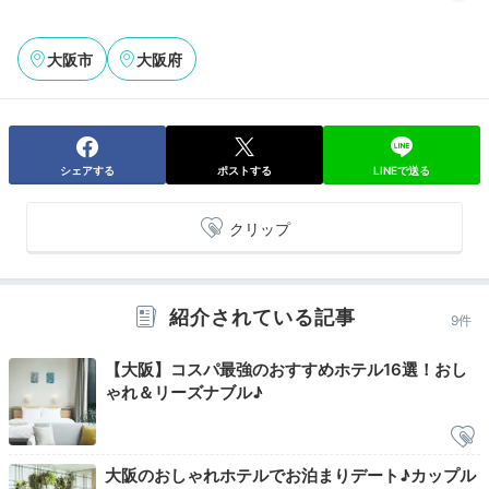
Breakfast
07:00
大阪市
大阪府
7種類から好みを選べる♪
おしゃれで美味しい朝⾷
シェアする
ポストする
LINEで送る
クリップ
紹介されている記事
9件
【大阪】コスパ最強のおすすめホテル16選！おし
ゃれ＆リーズナブル♪
朝食
フル
翌朝のお楽しみは、7種類の選べる朝食。フルーツたっ
大阪のおしゃれホテルでお泊まりデート♪カップル
ぷりのグラノーラやボリューム満点のフルブレックファ