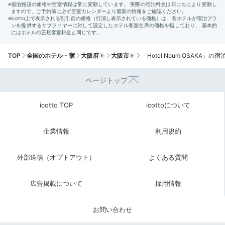
na___be__
ホテルの前で自撮りしていたところ、わざわざスタッフの方が出て
きてくれて、写真を撮ってくれました！
TOP
全国のホテル・宿
大阪府
大阪市
「Hotel Noum OSAKA」の
ページトップ
Shopping
icotto TOP
icottoについて
天満橋駅から梅田駅まで電車で約
12:00
10分
大阪市内や京都へ
企業情報
利用規約
自由に関西を満喫
外部送信（オプトアウト）
よくある質問
広告掲載について
採用情報
お問い合わせ