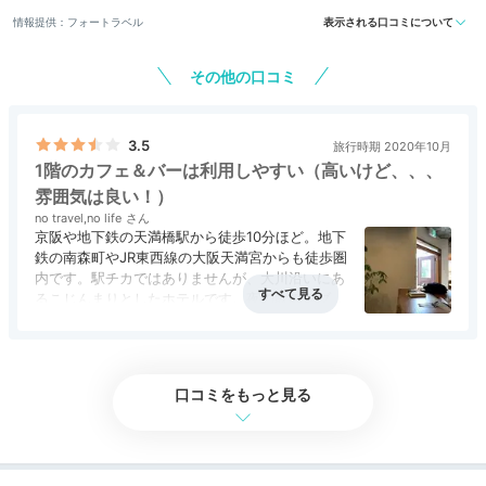
2段ベッドのお部屋
まで。野原をイメージしたという空
情報提供：フォートラベル
表示される口コミについて
間は、自然素材や優しい色味が心地よく、ほっと和みま
す。
その他の口コミ
3.5
旅行時期 2020年10月
1階のカフェ＆バーは利用しやすい（高いけど、、、
na___be__
雰囲気は良い！）
no travel,no life
ツインが空いておらず、スタンダードダブルに2人で宿
京阪や地下鉄の天満橋駅から徒歩10分ほど。地下
泊。ベッドとデスク、シャワールームのシンプルな空間
+1
鉄の南森町やJR東西線の大阪天満宮からも徒歩圏
で、基本的には寝泊まりするだけの旅程だったため十分
内です。駅チカではありませんが、大川沿いにあ
でした。
るこじんまりとしたホテルです。夜の飲みやブラ
ンチで利用。宿泊客でなくとも1階のカフェ＆バ
アクセス
3.0
コスパ
2.5
客室
評価なし
接客対応
3.5
風呂
評価なし
ーは入りやすい雰囲気です。ただ値段は高めの設
食事・ドリンク
3.5
バリアフリー
評価なし
定です。内装のデザインも落ち着いたものでリラ
ックスでき、料理もＳＮＳ映えする感じです。そ
口コミをもっと見る
れほど混雑していないのでゆっくり置かれている
Freetime
本でも読みながら過ごすのもよいかもしれませ
16:30
ん。ＰＣを持ち込んで作業している方もそこそこ
いらっしゃいました。ランチは11-15時までで数
1階カフェで和むのも◎
種類のメニューから選択できるよになっており