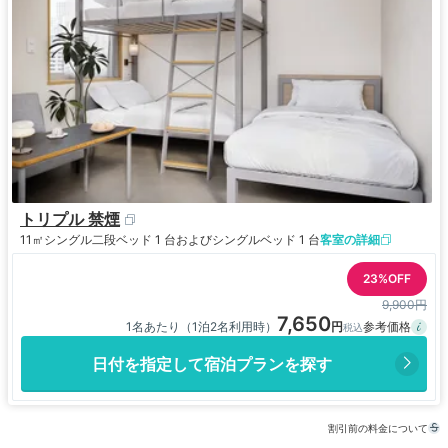
トリプル 禁煙
11㎡
シングル二段ベッド 1 台およびシングルベッド 1 台
客室の詳細
23%OFF
9,900円
7,650
1名あたり（1泊2名利用時）
日付を指定して宿泊プランを探す
割引前の料金について