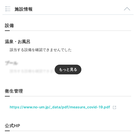
施設情報
na___be__
設備
私達はチェックイン後、すぐ観光に出かけました。
温泉・お風呂
Dinner
プール
18:00
グルメ豊富な大阪の街で
リラクゼーション
楽しい女子会の夜を
衛生管理
飲食
https://www.no-um.jp/_data/pdf/measure_covid-19.pdf
ラウンジ
カフェ
公式HP
ベビー＆子供関連