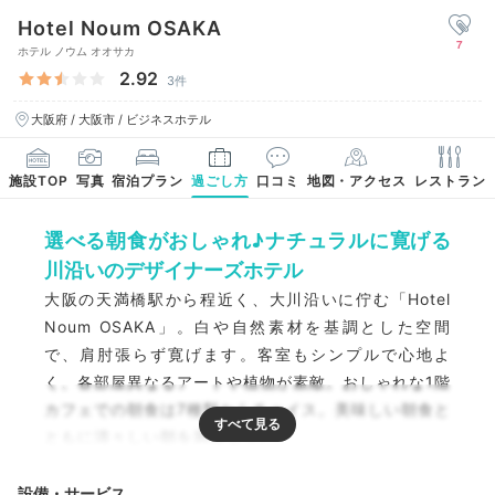
Hotel Noum OSAKA
7
ホテル ノウム オオサカ
2.92
3件
大阪府 / 大阪市 / ビジネスホテル
施設TOP
写真
宿泊プラン
過ごし方
口コミ
地図・アクセス
レストラン
選べる朝食がおしゃれ♪ナチュラルに寛げる
川沿いのデザイナーズホテル
大阪の天満橋駅から程近く、大川沿いに佇む「Hotel
Noum OSAKA」。白や自然素材を基調とした空間
で、肩肘張らず寛げます。客室もシンプルで心地よ
く、各部屋異なるアートや植物が素敵。おしゃれな1階
カフェでの朝食は7種類からチョイス。美味しい朝食と
ともに清々しい朝を満喫して。
設備・サービス