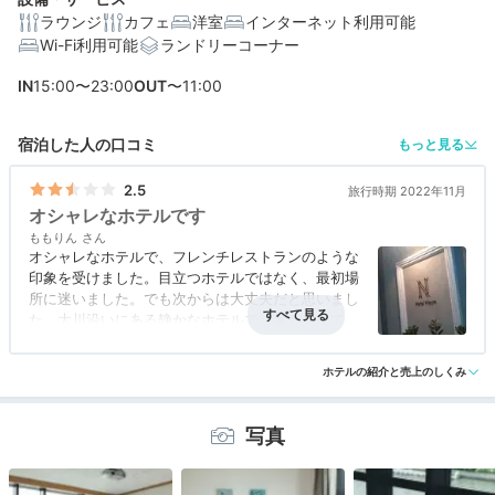
ラウンジ
カフェ
洋室
インターネット利用可能
Wi-Fi利用可能
ランドリーコーナー
編集部おすすめの３つのポイント
IN
15:00〜23:00
OUT
〜11:00
リバービューやプロジェクター付も。アートと植物に癒
される客室
宿泊した人の口コミ
もっと見る
フルーツや野菜たっぷり♪フレッシュジュースと楽しむ7
種の朝食
2.5
旅行時期 2022年11月
オシャレなホテルです
スイーツやコーヒーが魅力のカフェラウンジ！夜はバー
ももりん
に様変わり
オシャレなホテルで、フレンチレストランのような
印象を受けました。目立つホテルではなく、最初場
所に迷いました。でも次からは大丈夫だと思いまし
た。大川沿いにある静かなホテルで、落ち着いて過
ごしたい人には合っていると思います。
アクセス
2.5
コスパ
2.5
客室
2.5
接客対応
2.5
風呂
評価なし
ホテルの紹介と売上のしくみ
食事・ドリンク
評価なし
バリアフリー
評価なし
写真