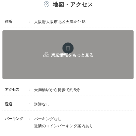
地図・アクセス
（メニューは写真を参照ください）、ドリンクが
自由に楽しむ休日の午後
ついて1700円です。私はアボガドトーストをい
ただきました。アボガドにバジルペーストがかか
住所
大阪府大阪市北区天満4-1-18
っていて、パンも美味しいものでした。ただし、
お上品な量です 笑。雰囲気を楽しむという意味
では、とてもおすすめです。
アクセス
天満橋駅から徒歩で約6分
カフェラウンジのメニュー例
カフ
ひと息着いたら、電車で出かけたりホテル周辺を散策し
送迎
送迎なし
たりと自由に過ごして。1階カフェラウンジでは、東京
に店舗を構える
「BERTH COFFEE（バースコーヒ
パーキング
パーキングなし
ー）」監修のコーヒー
やスイーツもいただけます。
近隣のコインパーキング案内あり