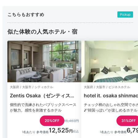
こちらもおすすめ
Pickup
似た体験の人気ホテル・宿
大阪府 / 大阪市 / シティホテル
大阪府 / 大阪市 / ビジネスホテル
Zentis Osaka（ゼンティス大
hotel it. osaka shinmac
阪）
個性的で洗練されたパブリックスペース
チェック柄のおしゃれ空間でホ
が魅力。感性を刺激するホテル
♪“韓国っぽい”が楽しめるホテル
20%OFF
31%OFF
15,463円
12,525
6,7
1名あたり 参考価格
1名あたり 参考価格