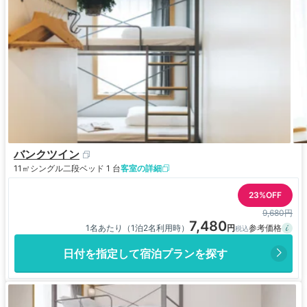
バンクツイン
11㎡
シングル二段ベッド 1 台
客室の詳細
23%OFF
9,680円
7,480
1名あたり（1泊2名利用時）
日付を指定して宿泊プランを探す