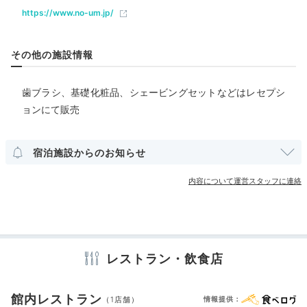
https://www.no-um.jp/
部屋情報
その他の施設情報
洋室
インターネット利用可能
Wi-Fi利用可能
豊富なお酒が並ぶカフェラウンジ
歯ブラシ、基礎化粧品、シェービングセットなどはレセプシ
グルメの宝庫である大阪の街でディナー。ホテルは駅近
その他館内施設
ョンにて販売
なので、夜の外出も安心です。徒歩圏内にはコンビニ
ランドリーコーナー
も。また館内のカフェラウンジは23時までオープンし
宿泊施設からのお知らせ
ており、お酒や軽食をいただけます。ホテルで女子会を
アメニティ
楽しむのもいいですね♪
内容について運営スタッフに連絡
スリッパ
洗浄機付トイレ
パジャマ
歯ブラシ
シャンプー
コンディショナー
ボディソープ
タオル
バスタオル
ドライヤー
na___be__
レストラン・飲食店
私達はライブを観て帰ってきたので時間が遅くなってしまい、コン
※設備・アメニティは、確認が取れている情報を表示しています。
ビニで済ませました。
館内レストラン
（1店舗）
情報提供：