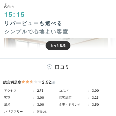
Room
15:15
リバービューも選べる
シンプルで心地よい客室
口コミ
2.92
総合満足度
3件
アクセス
2.75
コスパ
3.00
客室
3.00
接客対応
3.25
リバービューキング一例
リバ
風呂
3.00
食事・ドリンク
3.50
客室は全50室です。リバービューに加えてプロジェク
バリアフリー
評価なし
ター・スピーカー付きの贅沢タイプから、ワクワクする