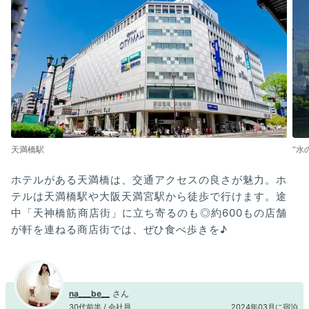
天満橋駅
“水
ホテルがある天満橋は、交通アクセスの良さが魅力。ホ
テルは天満橋駅や大阪天満宮駅から徒歩で行けます。途
中「天神橋筋商店街」に立ち寄るのも◎約600もの店舗
が軒を連ねる商店街では、ぜひ食べ歩きを♪
na___be__
30代前半 / 会社員
2024年03月に宿泊