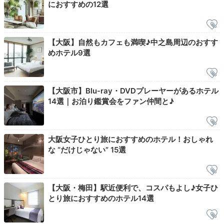
におすすめの12選
ーストなどから好みの品をいただきましょう。
爽やかな
日差しと美味しい朝食に、心もお腹も幸せ
いっぱい♡
【大阪】自然もカフェも満喫♪中之島周辺のおすす
めホテル9選
na___be__
【大阪市】Blu-ray・DVDプレーヤーがあるホテル
朝食は悩んでアボカドトーストにしました。コールドプ
レスジュースも付いてボリュームがあるけどヘルシー。
+2
14選｜お泊り鑑賞会をファン仲間と♪
朝食はとても美味しくて、それだけで充実したステイ
に。
大阪女子ひとり旅におすすめのホテル！おしゃれ
な “だけじゃない” 15選
Check-out
11:00
【大阪・梅田】駅近便利で、コスパもよし♪女子ひ
ホテルを出発
とり旅におすすめのホテル14選
心地よい空間を満喫して
チェックアウト