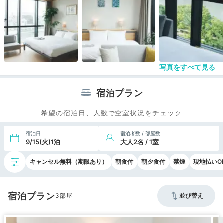
写真をすべて見る
宿泊プラン
希望の宿泊日、人数で空室状況をチェック
宿泊日
宿泊者数 / 部屋数
9/15(火)1泊
大人2名 / 1室
キャンセル無料（期限あり）
朝食付
朝夕食付
禁煙
現地払いO
宿泊プラン
3
並び替え