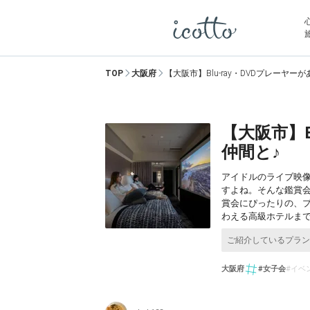
TOP
大阪府
【大阪市】Blu-ray・DVDプレーヤ
【大阪市】B
仲間と♪
アイドルのライブ映
すよね。そんな鑑賞
賞会にぴったりの、プ
わえる高級ホテルま
大阪府
#女子会
#イベ