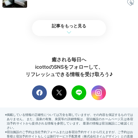
外観
記事をもっと見る
朝食後はお部屋でゆっくり過ごし、11時にチェックアウ
ト。帰る前に、おしゃれなロビーでの記念撮影も忘れず
に♩チェックアウト後も荷物を預かってもらえるので、
身軽な状態で札幌観光やお買い物を楽しめますよ。
癒される毎日へ
icottoのSNSをフォローして、
リフレッシュできる情報を受け取ろう♪
sapporo_gohancha
フロントに荷物を預けて、街中でお買い物ができました。ホテルは
札幌駅と大通駅の真ん中あたりにあるので、立地が良いと思いま
す。