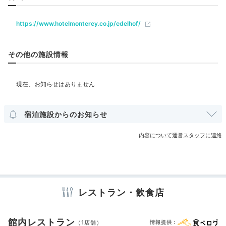
てみたり、テイクアウトしてお部屋でゆっくり味わうの
もおすすめです。
ベビー＆子供関連
https://www.hotelmonterey.co.jp/edelhof/
ベビーベッド
ベッドガード
その他の施設情報
部屋情報
sapporo_gohancha
洋室
スイート
インターネット利用可能
Wi-Fi利用可能
私達は「札幌市時計台」近くのイタリアン「イルピーノ」さんで頂
きました。ホテルから徒歩6分ほど。名物の蟹のパスタがとても美味
その他館内施設
しかったです！
宿泊施設からのお知らせ
宴会場
クリーニングサービス
内容について運営スタッフに連絡
アメニティ
Relax
テレビ
冷蔵庫
スリッパ
洗浄機付トイレ
パジャマ
歯ブラシ
22:00
カミソリ
シャンプー
コンディショナー
ボディソープ
タオル
バスタオル
ドライヤー
お茶セット
電気ポット
加湿器
レストラン・飲食店
シャワーを浴びて
ゆっくり就寝
館内レストラン
（1店舗）
情報提供：