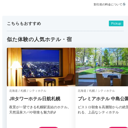
割引前の料金について
こちらもおすすめ
Pickup
似た体験の人気ホテル・宿
北海道 / 札幌 / シティホテル
北海道 / 札幌 / シティホテル
JRタワーホテル日航札幌
プレミアホテル 中島公園
夜景が一望できる札幌駅直結のホテル。
ビストロ朝食＆高層階からの絶
天然温泉スパや朝食も魅力的♪
れる、上品なシティホテル