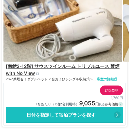
[南館2-12階] サウスツインルーム トリプルユース 禁煙
with No View
26㎡
禁煙
セミダブルベッド 2 台およびシングル収納式ベッド 1 台
客室の詳細
24%OFF
11,760円
9,055
1名あたり（1泊2名利用時）
日付を指定して宿泊プランを探す