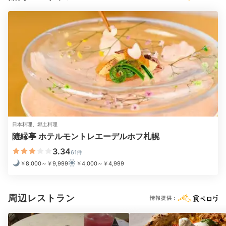
※設備・アメニティは、確認が取れている情報を表示しています。
本館／ラグジュアリールーム浴室
本館
日本料理、郷土料理
隨縁亭 ホテルモントレエーデルホフ札幌
全室のバスルームには、細かい気泡で汚れを洗い流すと
いう「ミラブル」のシャワーヘッドが。パジャマは寛ぎ
3.34
61件
やすい上下別タイプで、ベッドは上質なシモンズ社製。
￥8,000～￥9,999
￥4,000～￥4,999
心地良いシャワーで疲れを癒し、ぐっすり眠りましょ。
周辺レストラン
情報提供：
sapporo_gohancha