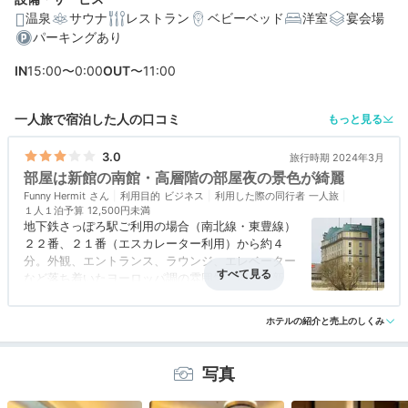
温泉
サウナ
レストラン
ベビーベッド
洋室
宴会場
パーキングあり
編集部おすすめの３つのポイント
IN
15:00〜0:00
OUT
〜11:00
貴族のお屋敷のよう。気品あふれるロビーと本館のお部
屋
一人旅で宿泊した人の口コミ
もっと見る
夜景を前に天然温泉を満喫。ラウンジや岩盤浴付きの充
実スパ
3.0
旅行時期 2024年3月
部屋は新館の南館・高層階の部屋夜の景色が綺麗
出来たてメニューも楽しめる、和洋の朝食バイキング
Funny Hermit
利用目的
ビジネス
利用した際の同行者
一人旅
１人１泊予算
12,500円未満
地下鉄さっぽろ駅ご利用の場合（南北線・東豊線）
２２番、２１番（エスカレーター利用）から約４
分。外観、エントランス、ラウンジ、エレベーター
など落ち着いたヨーロッパ調の雰囲気。部屋は新館
の南館・高層階の部屋で夜の景色が綺麗だった。た
アクセス
3.0
コスパ
3.0
客室
3.0
接客対応
3.0
風呂
3.0
だし、新館だったためわざわざ１階まで降りて本館
ホテルの紹介と売上のしくみ
食事・ドリンク
3.0
バリアフリー
評価なし
まで行かなくてはならなかったのが面倒だった。
写真