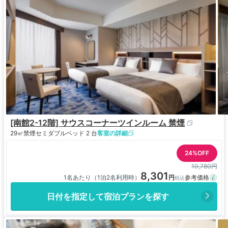
[南館2-12階] サウスコーナーツインルーム 禁煙
29㎡
禁煙
セミダブルベッド 2 台
客室の詳細
24%OFF
10,780円
8,301
1名あたり（1泊2名利用時）
日付を指定して宿泊プランを探す