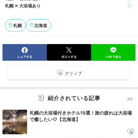
札幌 ✕ 大浴場あり
札幌
北海道
シェアする
ポストする
LINEで送る
朝食バイキング一例①
朝
本館で頂く朝食は、ボリューム満点のバイキング形式。
クリップ
海鮮丼や自家製ポークハム、選べる卵料理やジンギスカ
ンなど、北海道食材を使った和洋両方のメニューを楽し
めます。「クロッフル」などスイーツも充実。
紹介されている記事
8件
札幌の大浴場付きホテル19選！旅の疲れは大浴場
で癒したい♡【北海道】
sapporo_gohancha
高層階で外を眺めながら朝食。実演メニューが多く出来