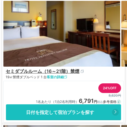
セミダブルルーム（16～21階）禁煙
19㎡
禁煙
ダブルベッド 1 台
客室の詳細
24%OFF
8,820円
6,791
1名あたり（1泊2名利用時）
日付を指定して宿泊プランを探す