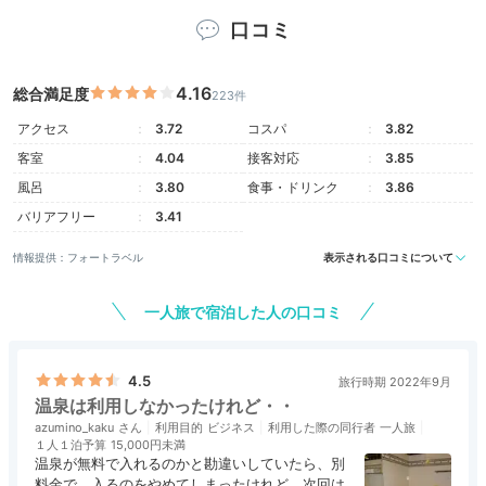
Room
口コミ
15:30
シックな本館または
4.16
総合満足度
223件
モダンな新館で一休み
アクセス
3.72
コスパ
3.82
客室
4.04
接客対応
3.85
風呂
3.80
食事・ドリンク
3.86
バリアフリー
3.41
情報提供：フォートラベル
表示される口コミについて
一人旅で宿泊した人の口コミ
4.5
旅行時期 2022年9月
南館／サウスツイン
プレ
温泉は利用しなかったけれど・・
azumino_kaku
利用目的
ビジネス
利用した際の同行者
一人旅
お部屋は全300室。本館は全て16〜22階の高層フロア
１人１泊予算
15,000円未満
で、気品のある空間で絶景を楽しめます。南館は自然が
温泉が無料で入れるのかと勘違いしていたら、別
料金で。入るのをやめてしまったけれど、次回は