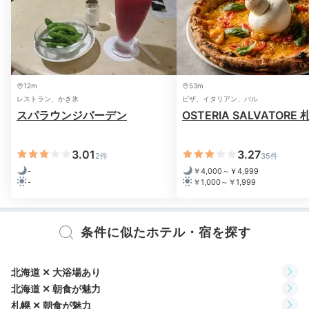
お部屋のバスルームには、「ミラブル」のシャワーヘッドが備え付
けられていました。肌あたりの優しいシャワーヘッドでした。
12m
53m
レストラン、かき氷
ピザ、イタリアン、バル
スパラウンジバーデン
OSTERIA SALVATORE 
2日目
3.01
3.27
2件
35件
-
￥4,000～￥4,999
-
￥1,000～￥1,999
Breakfast
08:00
和食も洋食も楽しめる
条件に似たホテル・宿を探す
優雅な朝食バイキング
北海道 ✕ 大浴場あり
北海道 ✕ 朝食が魅力
札幌 ✕ 朝食が魅力