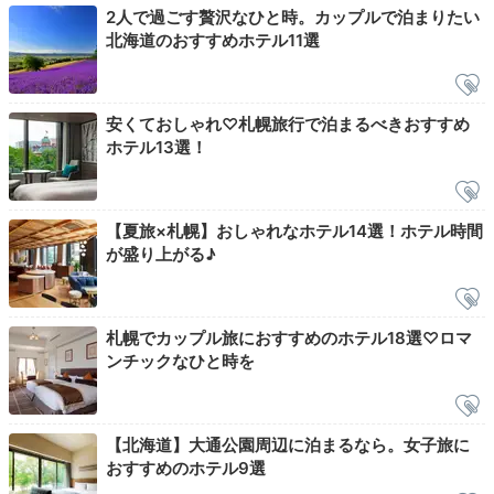
立てを頂けました。カレーが絶品！ワッフルは北海道ソ
+7
2人で過ごす贅沢なひと時。カップルで泊まりたい
フトクリーム付き。朝から贅沢すぎました。
北海道のおすすめホテル11選
安くておしゃれ♡札幌旅行で泊まるべきおすすめ
ホテル13選！
Check-out
11:00
ホテルを出発
荷物を預けて
【夏旅×札幌】おしゃれなホテル14選！ホテル時間
が盛り上がる♪
札幌観光へ
札幌でカップル旅におすすめのホテル18選♡ロマ
ンチックなひと時を
【北海道】大通公園周辺に泊まるなら。女子旅に
おすすめのホテル9選