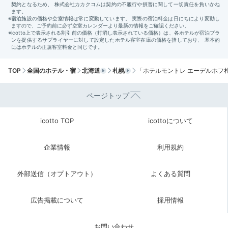
Return trip
15:00
優雅な気分で帰路へ
「ホテルモントレ エーデルホフ札幌」で過ごした1泊
2日の旅。気品のある空間で気分が上がり、充実のスパ
TOP
全国のホテル・宿
北海道
札幌
「ホテルモントレ エーデルホフ
や朝食で心身ともに満たされます。優雅なご褒美ステイ
を楽しんではいかがでしょうか？
ページトップ
icotto TOP
icottoについて
今回紹介したスポット
企業情報
利用規約
外部送信（オプトアウト）
よくある質問
広告掲載について
採用情報
お問い合わせ