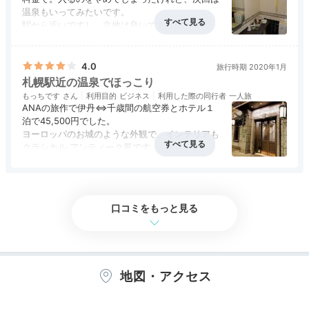
テーマのモダンな内装。食事に便利なテーブルやスマー
温泉もいってみたいです。
トTVなど、快適に過ごせる設備が揃っています。
駅から近いですし、立地は良いです。朝ごはんも
おいしくて落ち着いて滞在できました。また利用
アクセス
4.5
コスパ
2.5
客室
4.0
接客対応
3.5
風呂
4.0
したいです。
食事・ドリンク
5.0
バリアフリー
評価なし
4.0
旅行時期 2020年1月
札幌駅近の温泉でほっこり
sapporo_gohancha
もっちです
利用目的
ビジネス
利用した際の同行者
一人旅
ANAの旅作で伊丹⇔千歳間の航空券とホテル１
南館の「サウスツインルーム」に宿泊。2022年オープ
泊で45,500円でした。
ンの綺麗な新館です。TVはミラーリングができ、のん
+2
ヨーロッパのお城のような外観で、インテリアも
びりYouTubeを楽しみました。
クラシカル アンティーク風です。
朝食はビュッフェ形式で、北海道らしく品数豊富
アクセス
3.0
コスパ
3.5
客室
4.0
接客対応
3.5
風呂
4.5
で豪華でした。
食事・ドリンク
4.0
バリアフリー
評価なし
このホテルの1番の売りは最上階にあるSPA施設
だと思いますが、最高気温もマイナスのこの時期
口コミをもっと見る
には本当に有難いですね。
Spa
ホテル北側の1階部分に、道産子御用達のセコマ
16:00
（セイコーマート）が入っているので何かと便利
本館14階
です。
たっぷり癒される
地図・アクセス
充実の天然温泉スパ