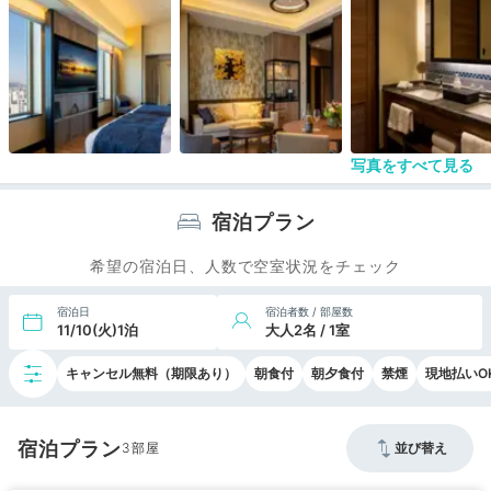
写真をすべて見る
宿泊プラン
希望の宿泊日、人数で空室状況をチェック
宿泊日
宿泊者数 / 部屋数
11/10(火)1泊
大人2名 / 1室
キャンセル無料（期限あり）
朝食付
朝夕食付
禁煙
現地払いO
宿泊プラン
3
並び替え