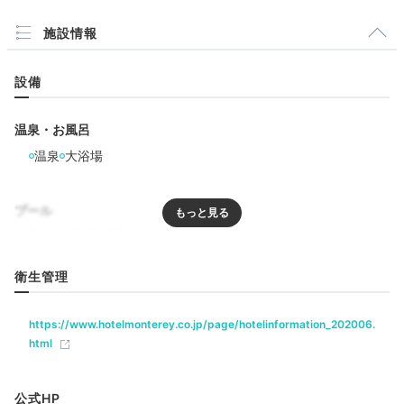
18:00
本館13階
施設情報
ディナーはその日の
気分で自由に♩
設備
温泉・お風呂
温泉
大浴場
プール
リラクゼーション
衛生管理
サウナ
岩盤浴
ジャグジー
エステ・マッサージ
和食レストラン「隨縁亭」①
和
https://www.hotelmonterey.co.jp/page/hotelinformation_202006.
html
本館の「隨縁亭」では、道産食材を使った上品な和食を
飲食
楽しめます。予約は公式サイトをチェック。また近隣に
レストラン
多数の飲食店があるので、気になるお店にふらっと入っ
公式HP