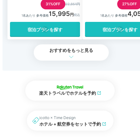
31%OFF
27%OFF
22,851円
15,995
4,0
1名あたり 参考価格
1名あたり 参考価格
宿泊プランを探す
宿泊プランを探す
おすすめをもっと見る
楽天トラベルでホテルを予約
icotto × Time Design
ホテル + 航空券をセットで予約