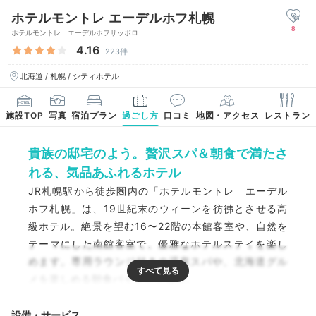
ホテルモントレ エーデルホフ札幌
8
ホテルモントレ エーデルホフサッポロ
4.16
223件
北海道 / 札幌 / シティホテル
施設TOP
写真
宿泊プラン
過ごし方
口コミ
地図・アクセス
レストラン
貴族の邸宅のよう。贅沢スパ＆朝食で満たさ
れる、気品あふれるホテル
JR札幌駅から徒歩圏内の「ホテルモントレ エーデル
ホフ札幌」は、19世紀末のウィーンを彷彿とさせる高
級ホテル。絶景を望む16〜22階の本館客室や、自然を
テーマにした南館客室で、優雅なホテルステイを楽し
めます。専用ラウンジ付きの温泉スパや、北海道グル
メを楽しめる朝食バイキングも◎。
設備・サービス