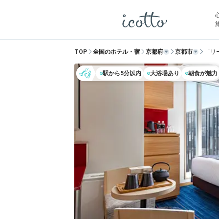
TOP
全国のホテル・宿
京都府
京都市
「リ
駅から5分以内
大浴場あり
朝食が魅力