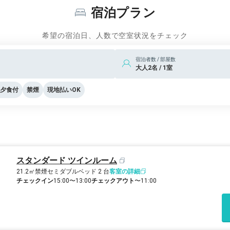
宿泊プラン
希望の宿泊日、人数で空室状況をチェック
宿泊者数 / 部屋数
大人2名 / 1室
夕食付
禁煙
現地払いOK
スタンダード ツインルーム
21.2㎡
禁煙
セミダブルベッド 2 台
客室の詳細
チェックイン
15:00〜13:00
チェックアウト
〜11:00