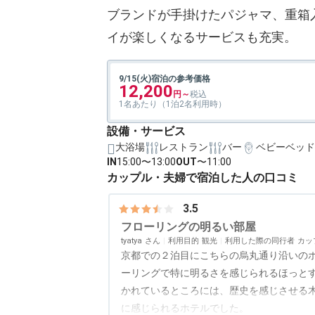
ブランドが手掛けたパジャマ、重箱
イが楽しくなるサービスも充実。
9/15(火)宿泊の参考価格
12,200
1名あたり（1泊2名利用時）
設備・サービス
大浴場
レストラン
バー
ベビーベッド
IN
15:00〜13:00
OUT
〜11:00
カップル・夫婦で宿泊した人の口コミ
3.5
フローリングの明るい部屋
tyatya
利用目的
観光
利用した際の同行者
カッ
京都での２泊目にこちらの烏丸通り沿いの
ーリングで特に明るさを感じられるほっと
かれているところには、歴史を感じさせる
に感じられるホテルでした。