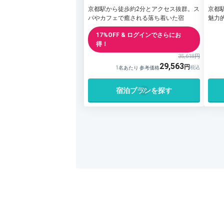
サウザンド キョウト）
京都駅から徒歩約2分とアクセス抜群。ス
京都
パやカフェで癒される落ち着いた宿
魅力
17%OFF & ログインでさらにお
得！
35,618円
29,563
1名あたり 参考価格
宿泊プランを探す