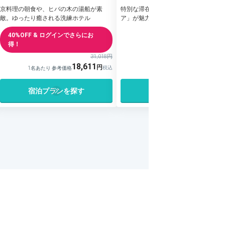
京料理の朝食や、ヒバの木の湯船が素
特別な滞在が叶う「グランヴィアフロ
敵。ゆったり癒される洗練ホテル
ア」が魅力的♪京都駅直結の高級ホテ
40%OFF & ログインでさらにお
得！
31%OFF
17,7
31,018円
18,611
12,406
1名あたり 参考価格
1名あたり 参考価格
宿泊プランを探す
宿泊プランを探す