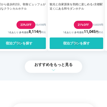
駅から徒歩約2分。朝食ビュッフェが
観光と自家源泉を気軽に楽しめる♪京都駅
的なクラシカルホテル
近くにある和モダンホテル
23%OFF
10,418円
21%OFF
13,829円
8,114
11,045
1名あたり 参考価格
1名あたり 参考価格
宿泊プランを探す
宿泊プランを探す
おすすめをもっと見る