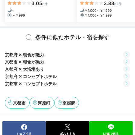
「朝のお勤め」体験
3.05
3.33
8件
82件
-
￥1,000～￥1,999
～￥999
￥1,000～￥1,999
条件に似たホテル・宿を探す
京都府 ✕ 朝食が魅力
京都市 ✕ 朝食が魅力
京都府 ✕ 大浴場あり
京都府 ✕ コンセプトホテル
京都市 ✕ コンセプトホテル
「朝のお勤め」に参加して、清々しい朝を過ごしてみま
せんか。参加者には住職より御朱印を記帳いただけます
よ。利用希望の場合は、チェックイン時に予約をしてく
京都市
河原町
京都府
ださいね。
シェアする
ポストする
LINEで送る