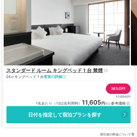
スタンダード ルーム キングベッド 1 台 禁煙
24㎡
キングベッド 1 台
客室の詳細
36%OFF
17,854円
11,605
1名あたり（1泊2名利用時）
日付を指定して宿泊プランを探す
割引前の料金について