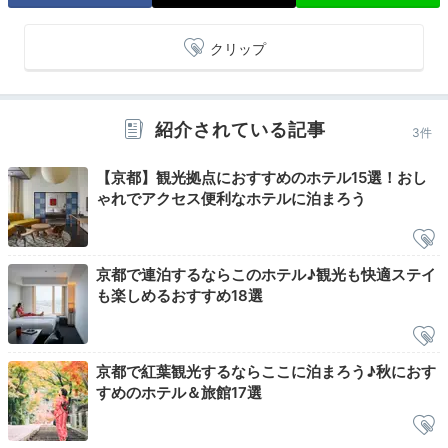
aya_ayaaa_
クリップ
6:50から「浄教寺」での"朝のお勤め"に参加しました。
早起きはつらかったですが、清々しい朝を過ごせてとて
+3
も気持ち良かったです。
紹介されている記事
3件
【京都】観光拠点におすすめのホテル15選！おし
ゃれでアクセス便利なホテルに泊まろう
Breakfast
08:00
朝が待ち遠しい◎
京都で連泊するならこのホテル♪観光も快適ステイ
も楽しめるおすすめ18選
京らしい朝食
京都で紅葉観光するならここに泊まろう♪秋におす
すめのホテル＆旅館17選