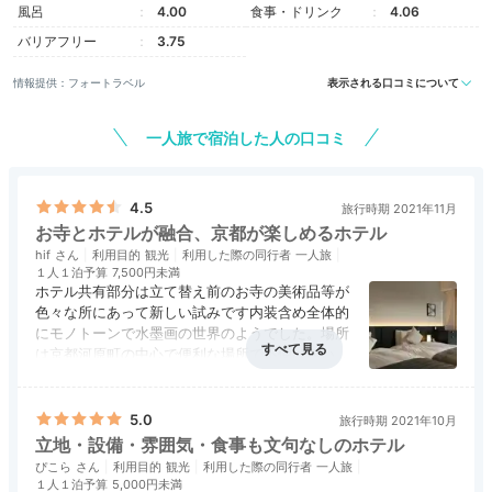
風呂
4.00
食事・ドリンク
4.06
サクッとお散歩
バリアフリー
3.75
情報提供：フォートラベル
表示される口コミについて
一人旅で宿泊した人の口コミ
4.5
旅行時期 2021年11月
お寺とホテルが融合、京都が楽しめるホテル
hif
利用目的
観光
利用した際の同行者
一人旅
１人１泊予算
7,500円未満
ホテル共有部分は立て替え前のお寺の美術品等が
色々な所にあって新しい試みです内装含め全体的
カフェモカ男さんの投稿
にモノトーンで水墨画の世界のようでした。場所
は京都河原町の中心で便利な場所で不便は無いで
宿の近くにはパティスリーカフェ「プチジャポネ」が。
すね。部屋は三井ガーデンホテルのアプリで予約
彩り豊かなタルト、焼菓子等が並んでいます。お部屋で
アクセス
5.0
コスパ
4.5
客室
4.5
接客対応
4.5
風呂
3.5
して、宿泊前にアプリで加湿空気清浄機、高層
食べるティータイム用に、おひとついかが？客室には京
食事・ドリンク
4.5
バリアフリー
評価なし
階、角部屋をリクエストして、リクエスト通りの
5.0
旅行時期 2021年10月
都の老舗「一保堂茶舗」のお茶が用意されていますよ。
部屋にアサインされ眺望は町中なので普通ですが
立地・設備・雰囲気・食事も文句なしのホテル
最上階9階でよかったです。部屋はデュベスタイ
ぴこら
利用目的
観光
利用した際の同行者
一人旅
ルのベッドメイキングに室内に洗面台で便利でし
１人１泊予算
5,000円未満