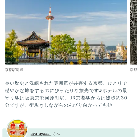
京都駅周辺
京
長い歴史と洗練された雰囲気が共存する京都。ひとりで
穏やかな旅をするのにぴったりな旅先です♪ホテルの最
寄り駅は阪急京都河原町駅。JR京都駅からは徒歩約30
分ですが、街歩きしながらのんびり向かっても◎
aya_ayaaa_