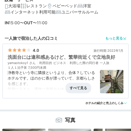
大浴場
レストラン
ベビーベッド
洋室
インターネット利用可能
ユニバーサルルーム
編集部おすすめの３つのポイント
IN
15:00〜
OUT
〜11:00
大きな墨絵アートが印象的な宿泊者専用大浴場で全身リ
ラックス
一人旅で宿泊した人の口コミ
もっと見る
精進ちらし、鯛茶漬け、鰻の3種類から選べる、美しい朝
食
4.0
旅行時期 2022年1月
洗面台には違和感あるけど、繁華街近くで立地良好
本堂で毎朝行われる「朝のお勤め」が体験可能！貴重な
yamaotokoy1
思い出に◎
利用目的
ビジネス
利用した際の同行者
一人旅
１人１泊予算
7,500円未満
浄教寺という寺に隣接というより、合体？している
ホテルです。ほのかに香が漂っていて、京都らしさ
を感じます。
部屋に入ると、通路に洗面台があって驚きました。
違和感ありますが、慣れれば便利な配置なのかもし
アクセス
4.5
コスパ
4.5
客室
4.0
接客対応
3.0
風呂
4.5
れません。
ホテルの紹介と売上のしくみ
食事・ドリンク
評価なし
バリアフリー
4.0
繁華街の中にあり、食事や観光にはとても便利だと
思います。
写真