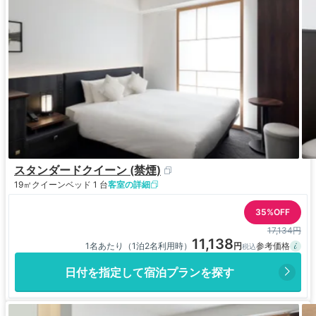
スタンダードクイーン (禁煙)
19㎡
クイーンベッド 1 台
客室の詳細
35%OFF
17,134円
11,138
1名あたり（1泊2名利用時）
日付を指定して宿泊プランを探す