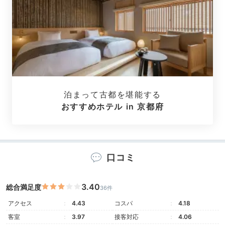
ーン、トリプルなどが揃っています。どの客室もシンプ
ルで機能的なつくりですよ。全室に墨絵アートがさりげ
なく飾られ、日本文化に浸れます。
aya_ayaaa_
泊まって古都を堪能する
おすすめホテル in 京都府
モデレートクイーンに泊まりました。2020年に開業し
たばかりのホテルなのでとても綺麗でした。お部屋も広
+2
くて開放感があります。
口コミ
Shopping
3.40
総合満足度
36件
16:00
宿から徒歩約8分
アクセス
4.43
コスパ
4.18
近くのスイーツ店へ
客室
3.97
接客対応
4.06