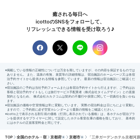
癒される毎日へ
icottoのSNSをフォローして、
リフレッシュできる情報を受け取ろう♪
朝食 紫雲
朝食
朝食は、館内「僧伽小野 京都浄教寺」で。精進ちらし
の「紫雲」、鯛茶漬けの「光明」、鰻料理の「青蓮」
と、3種類から選べる美しい朝御膳です。パティシエに
よる和スイーツも楽しめますよ。
aya_ayaaa_
3種類の中から1番人気の「光明」をいただきました。京
都らしさがたくさん詰まった朝食でとても素晴らしかっ
+2
たです。朝食会場は活気がありました。
TOP
全国のホテル・宿
京都府
京都市
「三井ガーデンホテル京都河