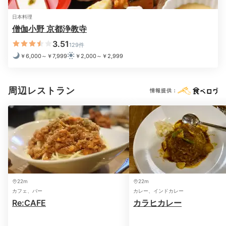
日本料理
僧伽小野 京都浄教寺
3.51
129件
お風呂の後は、肌触りの良いルームウェアに着替えてま
￥6,000～￥7,999
￥2,000～￥2,999
ったり。オリジナル快眠枕でぐっすり眠って、明日に備
えましょう！
周辺レストラン
情報提供：
2日目
Morning
22m
22m
06:50
カフェ、バー
カレー、インドカレー
Re:CAFE
カラヒカレー
心が清らかになる