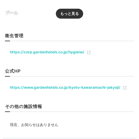
京都浄教寺」でいただきます。
アートな大浴場
6：30から開店。
プール
このレストランは単に朝食会場ではなく、ランチ
やディナーも食べられるレストランとして営業し
ており、宿泊者はパジャマやスリッパでは入店で
きません。
リラクゼーション
衛生管理
御膳形式で、「紫雲」「光明」「青蓮」の３種類
から選びます。
13種類のおかずはどのコースも共通で、メインの
https://corp.gardenhotels.co.jp/hygiene/
ごはんとデザートが違います。
飲食
汁物はどのコースもお味噌汁と粕汁から選べま
レストラン
す。
公式HP
ごはんはおかわりできます。
食後にはコーヒーか紅茶が提供されます。
ベビー＆子供関連
どれも薄味の上品な味付けでとても美味しくいた
https://www.gardenhotels.co.jp/kyoto-kawaramachi-jokyoji/
だきました。
迫力ある水墨画アートが目を引く大浴場。全身を伸ばし
ベビーベッド
ぜひ朝食付きのプランをおすすめします。
てあたたかいお湯に浸かれば、日頃の疲れが吹き飛びま
す。深夜25時まで開いているのが嬉しいですね。
その他の施設情報
立地・設備・雰囲気・食事も文句なしのホテル
部屋情報
で、コロナ禍でコストパフォーマンスも最高です
が、通常はどれくらいの価格で利用できるホテル
洋室
インターネット利用可能
ユニバーサルルーム
なのか気になるところです。
aya_ayaaa_
総合満点をつけましたが、あえて難点を言うな