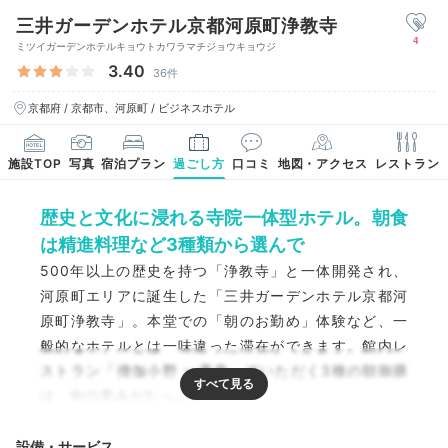
三井ガーデンホテル京都河原町浄教寺
4
ミツイガーデンホテルキョウトカワラマチジョウキョウジ
3.40
36件
京都府 / 京都市、河原町 / ビジネスホテル
施設TOP
写真
宿泊プラン
過ごし方
口コミ
地図・アクセス
レストラン
歴史と文化に浸れる寺院一体型ホテル。朝食
は精進料理など3種類から選んで
500年以上の歴史を持つ「浄教寺」と一体開発され、
河原町エリアに誕生した「三井ガーデンホテル京都河
原町浄教寺」。本堂での「朝のお勤め」体験など、一
般的なホテルとは一味違った滞在ができます。館内レ
ストラン「僧伽小野 一秀庵」でいただく3種の朝御膳
は、旬の恵みがたっぷり！
設備・サービス