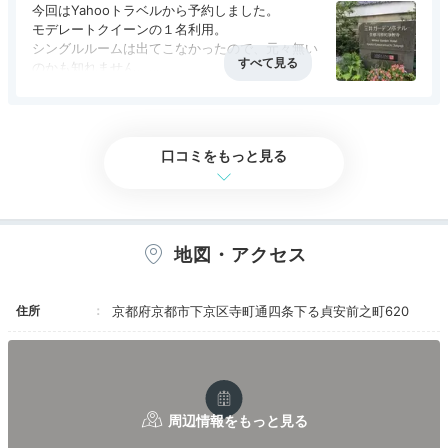
た。ミネラルウォーター、コーヒー、一保堂の緑
今回はYahooトラベルから予約しました。
茶、ほうじ茶があります。朝食は口コミで評価も
モデレートクイーンの１名利用。
高く美味しかったですね！スタッフも素晴らしく
シングルルームは出てこなかったので、元々無い
aya_ayaaa_
オープン6時半から宿泊者も多くきていて人気が
のかも知れません。
うかがえました。朝食後7時にタクシーで清水寺
コロナ禍で平日ということもあり、素泊まりなら
歩いて「プチジャポネ」へ。購入したケーキは白いマカロンからふ
の紅葉を見にいきましたが人も少なくお勧めです
アクセス
5.0
コスパ
4.0
客室
4.5
接客対応
4.5
風呂
4.0
3000円台でしたが、朝食がとても素敵だったの
わっと日本酒の香りがして美味しかったです。一保堂茶舗のお茶と
食事・ドリンク
5.0
バリアフリー
評価なし
ね！朝8時までは清水寺仁王門までタクシーが行
で朝食付きプランで予約。それでも5000円以下
相性ぴったりでした！
ってくれるのでお勧めですね！940円でした。
でした。
口コミをもっと見る
寺町通り沿いに立地し、ちょっと奥まっているの
で静かな環境です。
浄教寺というお寺に併設されていて、500円で朝
のおつとめに参加することができるようです。
Dinner
地図・アクセス
【お部屋（モデレートクイーン）】
18:00
大浴場があるので、お部屋にはシャワーブースの
みです。
日本の旬を味わう
住所
京都府京都市下京区寺町通四条下る貞安前之町620
洗面台がお部屋にあり、これがなかなか便利でし
た。
夕食を「僧伽小野」で
アメニティも充実。
シャンプー、コンディショナー、ボディソープ、
ハンド＆フェイスソープ、ドライヤー、タオル地
の使い捨てスリッパ、バスタオル、フェイスタオ
ル、ボディウォッシュタオル、歯みがきセット、
シャワーキャップ、ヘアブラシ、コットン、綿