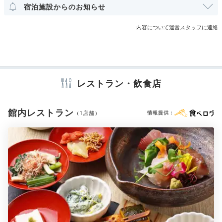
その他館内施設
宿泊施設からのお知らせ
ら、お部屋が暑いので、この時期、朝晩は涼しい
はずなのに、冷房を入れました。
大浴場で疲れを取りました。脱衣所のロッカーに朝食3種類の紹介が
内容について運営スタッフに連絡
張りつけてあり良かったです。特徴や感想が参考になり朝食が楽し
アメニティ
みになりました！
テレビ
冷蔵庫
エアコン
スリッパ
セーフティボックス
洗浄機付トイレ
パジャマ
歯ブラシ
カミソリ
シャンプー
コンディショナー
ボディソープ
タオル
バスタオル
レストラン・飲食店
ドライヤー
お茶セット
電気ポット
Night
22:00
館内レストラン
（1店舗）
情報提供：
※設備・アメニティは、確認が取れている情報を表示しています。
シックな部屋着に
身を包んで就寝