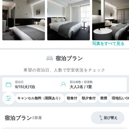
写真をすべて見る
宿泊プラン
希望の宿泊日、人数で空室状況をチェック
宿泊日
宿泊者数 / 部屋数
9/15(火)1泊
大人2名 / 1室
キャンセル無料（期限あり）
朝食付
朝夕食付
禁煙
現地払いO
宿泊プラン
3
並び替え