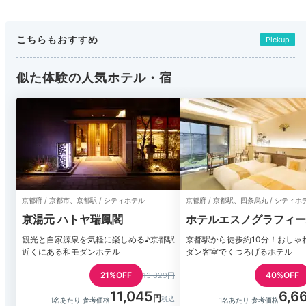
こちらもおすすめ
Pickup
似た体験の人気ホテル・宿
京都府 / 京都市、京都駅 / シティホテル
京都府 / 京都駅、四条烏丸 / シティホ
京湯元 ハトヤ瑞鳳閣
ホテルエスノグラフィー
杜
観光と自家源泉を気軽に楽しめる♪京都駅
京都駅から徒歩約10分！おしゃ
近くにある和モダンホテル
ダン客室でくつろげるホテル
21%OFF
40%OFF
13,829円
11,045
6,6
1名あたり 参考価格
1名あたり 参考価格