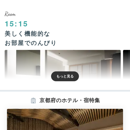
Room
15:15
美しく機能的な
お部屋でのんびり
京都府のホテル・宿特集
モデレートツイン
モデ
全167室の客室は、モデレートツイン、モデレートクイ