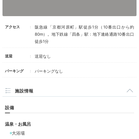
棒、シェーバー、マルチクリーナー除菌スプレ
ー、衣類用の除菌消臭スプレー、携帯電話の共通
充電器、湯沸かしポット、ドリップコーヒー、緑
茶、ほうじ茶、缶入りミネラルウォーター。
アクセス
阪急線「京都河原町」駅徒歩1分（10番出口から約
パジャマはワッフル生地のセパレートタイプでし
80m）。地下鉄線「四条」駅：地下連絡通路10番出口
た。
テレビは大画面で、YouTubeも無料で観ることが
徒歩1分
できます。
全室禁煙ですが、４階に喫煙ブースがあるので、
ジェームズオオクボさんの投稿
送迎
送迎なし
喫煙者は確約ではありませんが、４階をリクエス
夕食は、館内レストラン「僧伽小野 京都浄教寺」にて
トすればよいでしょう。
いただきましょう。こちらは、福岡の名店の2号店とな
パーキング
パーキングなし
【大浴場】
ります。天ぷらやお蕎麦など、滋味あふれる日本料理を
２階にあります。
味わえますよ。
今はコロナ禍のため、人数制限をしており、お部
施設情報
屋のテレビのインフォメーション画面で混雑状況
を確認できます。
女風呂には、シャンプー、コンディショナー、ボ
設備
ディソープの他に、メイククレンジング、化粧
Night
水、乳液もあります。
20:00
温泉・お風呂
【朝食付きプラン】
大浴場
水墨画が大迫力！
朝ごはんはホテル２階のレストラン「僧伽小野