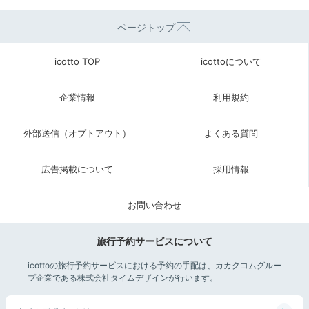
ページトップ
Check-out
icotto TOP
icottoについて
11:00
宿を出発
貴重な思い出を胸に
企業情報
利用規約
チェックアウト
外部送信（オプトアウト）
よくある質問
広告掲載について
採用情報
お問い合わせ
旅行予約サービスについて
icottoの旅行予約サービスにおける予約の手配は、カカクコムグルー
プ企業である株式会社タイムデザインが行います。
ロビー