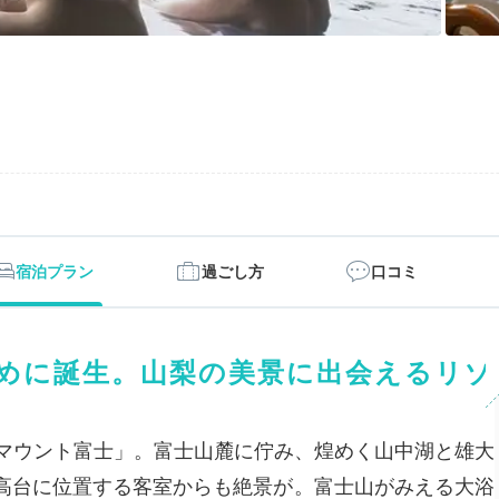
宿泊プラン
過ごし方
口コミ
めに誕生。山梨の美景に出会えるリゾ
ルマウント富士」。富士山麓に佇み、煌めく山中湖と雄大
高台に位置する客室からも絶景が。富士山がみえる大浴