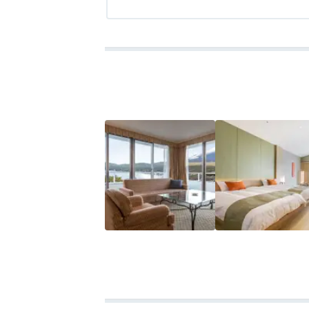
レストランの対応も他の施設より接客態度
プールに入るために暗証番号を案内すべき
部屋→満室だからと勝手に喫煙ルームに変
するのは当然という態度
(消臭はしっかりしていると言っていたが、
した)
レストランの料理はラインナップは好みで
ありぼったくられている気分でした。
せっかく抽選で当てて、一番先に予約した