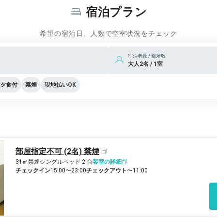
宿泊プラン
希望の宿泊日、人数で空室状況をチェック
宿泊者数 / 部屋数
大人2名 / 1室
夕食付
禁煙
現地払いOK
部屋指定不可 (2名) 禁煙
31㎡
禁煙
シングルベッド 2 台
客室の詳細
チェックイン
15:00〜23:00
チェックアウト
〜11:00