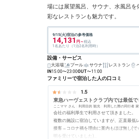
場には展望風呂、サウナ、水風呂を
彩なレストランも魅力です。
9/15(火)宿泊の参考価格
14,131
1名あたり（1泊2名利用時）
設備・サービス
大浴場
プール
サウナ
レストラン
IN
15:00〜23:00
OUT
〜11:00
ファミリーで宿泊した人の口コミ
1.5
東急ハーヴェストクラブ内では最低で
ここママ
利用目的
観光
利用した際の同行者
家
会社の福利厚生で利用させて頂きました。
複数の施設に宿泊していますが、正直最低
接客→コロナ禍を理由に案内もほぼ無し(で
明を受けていました)