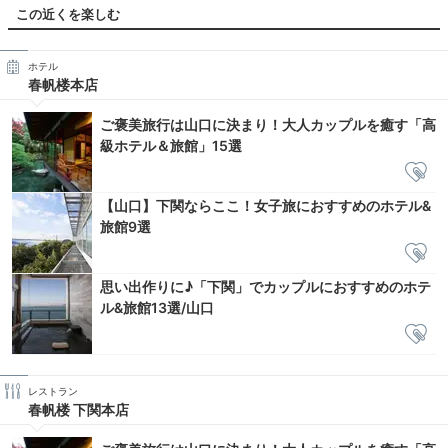
この近くを楽しむ
ホテル
春帆楼本店
ご褒美旅行は山口に決まり！大人カップルを癒す「高
級ホテル＆旅館」15選
【山口】下関ならここ！女子旅におすすめのホテル&
旅館9選
思い出作りに♪「下関」でカップルにおすすめのホテ
ル&旅館13選/山口
レストラン
春帆楼 下関本店