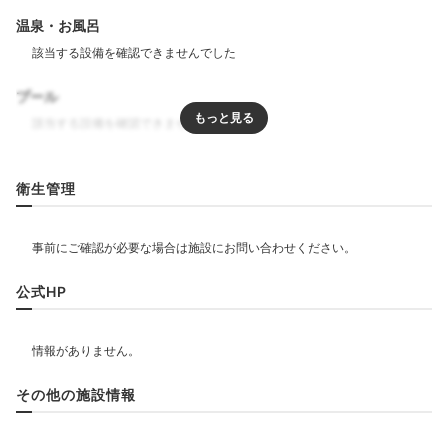
温泉・お風呂
プール
リラクゼーション
衛生管理
飲食
バー
カフェ
公式HP
ベビー＆子供関連
その他の施設情報
部屋情報