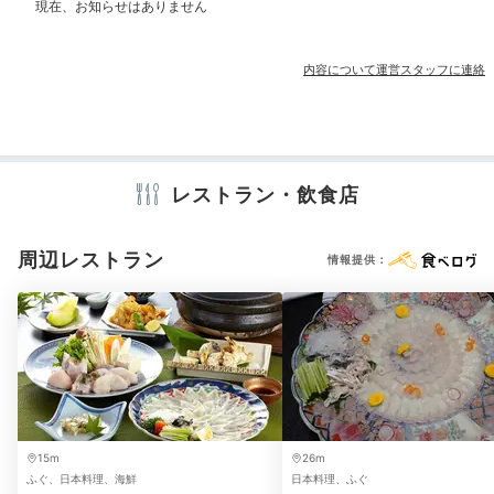
その他館内施設
ランドリーコーナー
内容について運営スタッフに連絡
アメニティ
エアコン
レストラン・飲食店
※設備・アメニティは、確認が取れている情報を表示しています。
周辺レストラン
情報提供：
15m
26m
ふぐ、日本料理、海鮮
日本料理、ふぐ