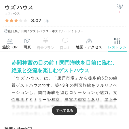
ウズ ハウス
1
ウズ ハウス
3.07
3件
山口県 / 下関 / ゲストハウス・ホステル・ドミトリー
施設TOP
写真
地図・アクセス
レストラン
料金プラン
口コミ
赤間神宮の目の前！関門海峡を目前に臨む、
絶景と交流を楽しむゲストハウス
「ウズ ハウス」は、「唐戸市場」から徒歩約5分の絶
景ゲストハウスです。築43年の割烹旅館をフルリノベ
ーションし、関門海峡を望むロケーションが魅力。女
性専用ドミトリーや和室、洋室の個室もあり、屋上テ
ラスやカフェ&バーでのんびり過ごせます。地元の人
との交流や美しい景色を楽しみながら、心が満ち足り
るひとときをお過ごしください。
設備・サービス