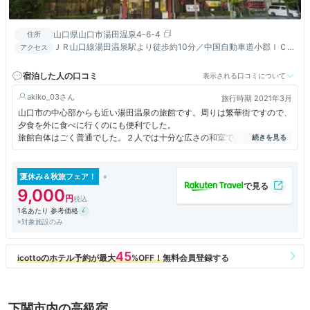
山口県山口市湯田温泉4-6-4
住所
ＪＲ山口線湯田温泉駅より徒歩約10分／中国自動車道小郡ＩＣよ
アクセス
り約10km（約12分）/宇部空港よりバスで60分
宿泊した人の口コミ
表示される口コミについて
akiko_03
旅行時期 2021年3月
山口市の中心部からも近い湯田温泉の旅館です。周りは繁華街ですので、
夕食を外に食べに行くのにも便利でした。
旅館自体はごく普通でした。２人では十分な広さの和室で、大浴場も種類
が多く男女入れ替え制で楽しめました。朝食は和食膳なので、コーヒーが
ない点は残念でしたが、それ以外は全く不満なく過ごせました。
名物の女将劇場は、長年続いているからか、次から次へと演目が変わっ
夏休み＆秋旅フェア！
て、飽きませんでした。
9,000
1名あたり 参考価格
※対象施設のみ
下関市内の高級宿