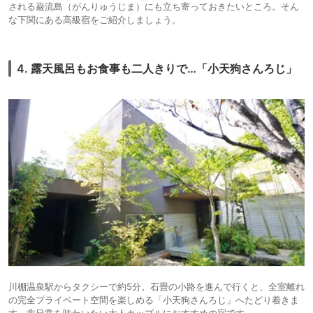
される巌流島（がんりゅうじま）にも立ち寄っておきたいところ。そん
な下関にある高級宿をご紹介しましょう。
4. 露天風呂もお食事も二人きりで…「小天狗さんろじ」
川棚温泉駅からタクシーで約5分。石畳の小路を進んで行くと、全室離れ
の完全プライベート空間を楽しめる「小天狗さんろじ」へたどり着きま
す。非日常を味わいたい大人カップルにおすすめの宿です。