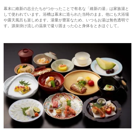
幕末に維新の志士たちがつかったことで有名な「維新の湯」は家族湯と
して使われています。浴槽は幕末に造られた当時のまま。他にも大浴場
や露天風呂も楽しめます。湯量が豊富なため、いつもお湯は無色透明で
す。源泉掛け流しの温泉で凝り固まった心と身体をときほぐして。