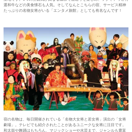
選和牛などの美食懐石も人気。そしてなんとこちらの宿、サービス精神
たっぷりの名物女将がいる「エンタメ旅館」としても有名なんです！
宿の名物は、毎日開催されている「名物大女将と若女将」演出の「女将
劇場」。テレビでも紹介されたことがあるユニークな女将に注目です。
和太鼓や舞踊はもちろん、マジックショーや水芸まで、ジャンルも豊富