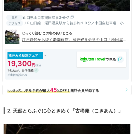
山口県山口市湯田温泉3-6-7
住所
ＪＲ山口線 湯田温泉駅から徒歩約１０分／中国自動車道 小郡
アクセス
ＩＣより湯田市街へ１５分
じっくり読む この宿の良いところ
江戸時代から続く老舗旅館。歴史好き必見の山口「松田屋ホ
テル」
夏休み＆秋旅フェア！
19,300
1名あたり 参考価格
※対象施設のみ
2. 天然とらふぐに心ときめく「古稀庵（こきあん）」