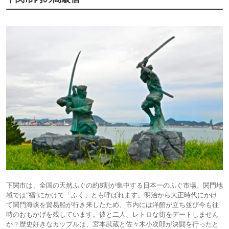
下関市は、全国の天然ふぐの約8割が集中する日本一のふぐ市場。関門地
域では“福”にかけて「ふく」とも呼ばれます。明治から大正時代にかけ
て関門海峡を貿易船が行き来したため、市内には洋館が立ち並び今も往
時のおもかげを残しています。彼と二人、レトロな街をデートしません
か？歴史好きなカップルは、宮本武蔵と佐々木小次郎が決闘を行ったと