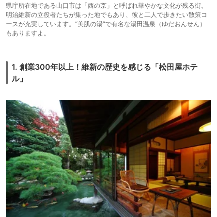
県庁所在地である山口市は「西の京」と呼ばれ華やかな文化が残る街。
明治維新の立役者たちが集った地でもあり、彼と二人で歩きたい散策コ
ースが充実しています。“美肌の湯”で有名な湯田温泉（ゆだおんせん）
もありますよ。
1. 創業300年以上！維新の歴史を感じる「松田屋ホテ
ル」