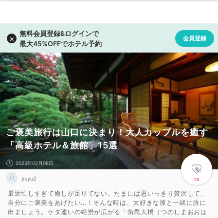
ご褒美旅行は山口に決まり！大人カップルを癒す
「高級ホテル＆旅館」15選
2025年02月08日
yuyu2
10
最近忙しすぎて癒しが足りてない。たまには思いっきり贅沢して、
自分にご褒美をあげたい…！そんな時は、大好きな彼と一緒に旅に
出ましょう。ケタ違いの絶景が広がる「角島大橋（つのしまおおは