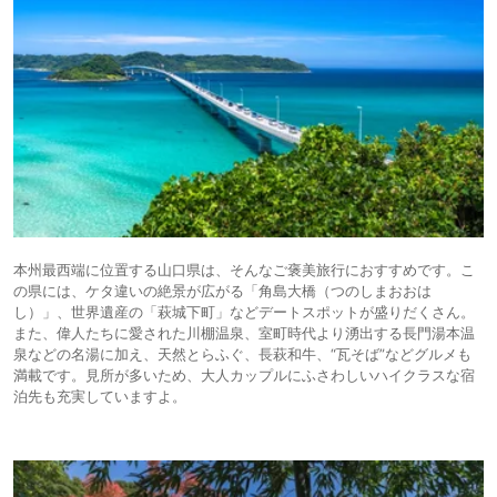
本州最西端に位置する山口県は、そんなご褒美旅行におすすめです。こ
の県には、ケタ違いの絶景が広がる「角島大橋（つのしまおおは
し）」、世界遺産の「萩城下町」などデートスポットが盛りだくさん。
また、偉人たちに愛された川棚温泉、室町時代より湧出する長門湯本温
泉などの名湯に加え、天然とらふぐ、長萩和牛、“瓦そば”などグルメも
満載です。見所が多いため、大人カップルにふさわしいハイクラスな宿
泊先も充実していますよ。