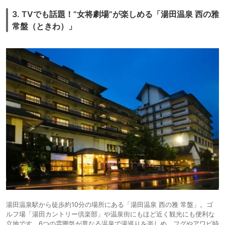
部屋や料理は料金に見合っていて良かったですが、接客面ではモヤモヤし
3. TVでも話題！”女将劇場”が楽しめる「湯田温泉 西の雅
ました。
チェックインを担当したスタッフは、声が小さくて何を言っているのか聞
常盤（ときわ）」
き取れない。
館内の案内では、歩くのが遅い人を待たずに先頭の人にだけ説明。
食事の際には背後から無言で料理を置くことがあり、気配がなくて驚かさ
れました。
覇気がないというか、あまりやる気がないのかなと感じてしまいます。
「何か怒ってます？」と聞きたくなるような、そっけない態度のスタッフ
もいました。
（この2名のスタッフの印象は悪かったですが、他のスタッフに不満はあ
りません。事前の電話確認も丁寧でした。）
湯田温泉駅から徒歩約10分の場所にある「湯田温泉 西の雅 常盤」。ゴ
ルフ場「湯田カントリー倶楽部」や温泉街にもほど近く観光にも便利な
立地です。6つの雰囲気が異なる温泉で湯巡りを楽しめ、フグやアワビ特