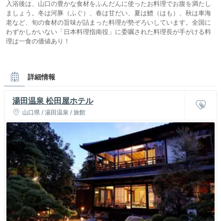
入浴後は、山口の豊かな食材をふんだんに使ったお料理でお腹を満たし
ましょう。冬は河豚（ふぐ）、春は甘だい、夏は鱧（はも）、秋は車海
老など、旬の食材の旨味が詰まった料理が勢ぞろいしています。全国に
わずかしかいない「日本料理指南役」に委嘱された料理長が手がける料
理は一食の価値あり！
詳細情報
湯田温泉 松田屋ホテル
山口県 / 湯田温泉 / 旅館