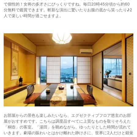
で個性的！女将の多才さにびっくりですね。毎日20時45分頃から約60
分無料で鑑賞できます。斬新な演出に驚いたりお腹の底から笑ったり♪2
人で楽しい時間が過ごせますよ。
お部屋からの景色も楽しみたいなら、エグゼクティブフロア悠玄のお部
屋がおすすめです。こちらは調度品すべてに上質なものを取りそろえた
「桐壺」の客室。「湯田」を眺めながら、ゆったりとした時間が流れて
いきます。劇場の賑わいとはかけ離れた静けさに、世界に2人だけと錯覚