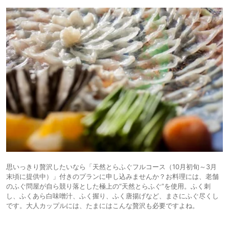
思いっきり贅沢したいなら「天然とらふぐフルコース（10月初旬～3月
末頃に提供中）」付きのプランに申し込みませんか？お料理には、老舗
のふぐ問屋が自ら競り落とした極上の“天然とらふぐ”を使用。ふく刺
し、ふくあら白味噌汁、ふく握り、ふく唐揚げなど、まさにふぐ尽くし
です。大人カップルには、たまにはこんな贅沢も必要ですよね。