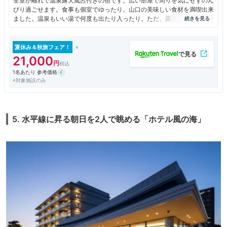
全室が離れで温泉露天風呂付きの宿です。広い部屋で周りを気にせずのん
びり過ごせます。食事も個室でゆったり。山口の美味しい食材を満喫出来
ました。温泉もいい湯で何度も出たり入ったり。ただ、露天には屋根や庇
が全くないので雨だとちょっとツラいかもしれません。
夏休み＆秋旅フェア！
21,000
1名あたり 参考価格
※対象施設のみ
5. 水平線に昇る朝日を2人で眺める「ホテル風の海」