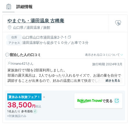
詳細情報
やまぐち・湯田温泉 古稀庵
山口県 / 湯田温泉 / 旅館
山口県山口市湯田温泉2-7-1
住所
湯田温泉駅から徒歩で１０分／お車で３分
アクセス
宿泊した人の口コミ
表示される口コミについて
hinano421
旅行時期 2024年3月
家族旅行で1階を2部屋利用しました。
部屋の露天風呂は、2人でもゆったり入れるサイズで、お湯の量を自分で
調節することが出来るので、好みの温度に出来て快適でしたが、露天風呂
付客室でバスタオルが1人1枚しか置いていない宿は初めてでした。
サステナブルの観点からそうしているそうです（苦笑）
部屋の露天風呂からシャワー室は離れている間取りだったので、バスロー
夏休み＆秋旅フェア！
ブがあれば良かったです。
38,500
1階のためか、周りの建物は想像していたよりかは気にならなかったで
1名あたり 参考価格
す。
※対象施設のみ
「部屋の露天風呂から室外機が丸見え」との口コミを見ましたが、現在は
目隠ししてありました。