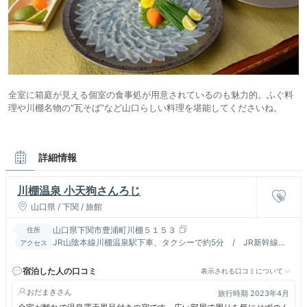
全室に箱庭が見える個室の食事処が用意されているのも魅力的。ふぐ料
理や川棚名物の“瓦そば”など山口らしい料理を堪能してくださいね。
詳細情報
川棚温泉 小天狗さんろじ
山口県 / 下関 / 旅館
山口県下関市豊浦町川棚５１５３
住所
JR山陰本線川棚温泉駅下車、タクシーで約5分 / JR新幹線
アクセス
「新下関駅｝から、タクシーまたはレンタカーで約３０分
宿泊した人の口コミ
表示される口コミについて
おだまき
旅行時期 2023年4月