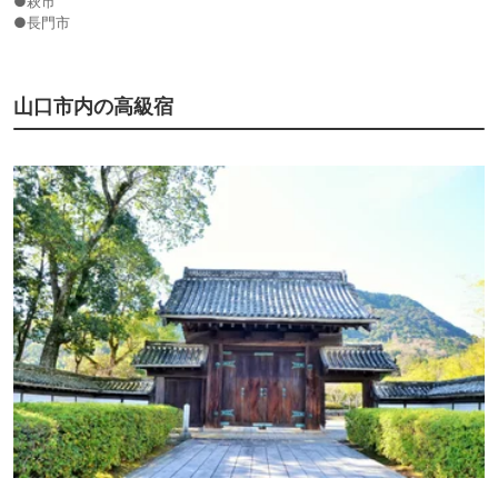
●萩市
●長門市
山口市内の高級宿