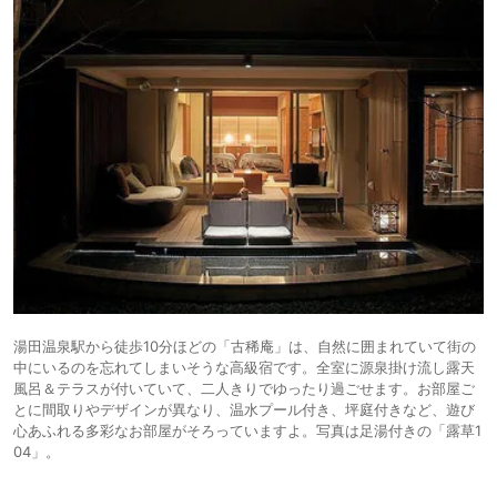
湯田温泉駅から徒歩10分ほどの「古稀庵」は、自然に囲まれていて街の
中にいるのを忘れてしまいそうな高級宿です。全室に源泉掛け流し露天
風呂＆テラスが付いていて、二人きりでゆったり過ごせます。お部屋ご
とに間取りやデザインが異なり、温水プール付き、坪庭付きなど、遊び
心あふれる多彩なお部屋がそろっていますよ。写真は足湯付きの「露草1
04」。