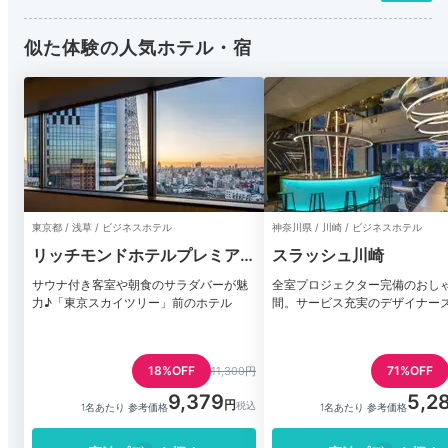
似た体験の人気ホテル・宿
東京都 / 浅草 / ビジネスホテル
神奈川県 / 川崎 / ビジネスホテル
リッチモンドホテルプレミア東
スラッシュ川崎
京スコーレ
サウナ付き客室や朝食のサラダバーが魅
全室プロジェクター完備のおし
力♪「東京スカイツリー」前のホテル
間。サービス充実のデザイナー
18%OFF
71%OFF
11,300円
9,379
5,2
1名あたり 参考価格
1名あたり 参考価格