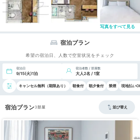
写真をすべて見る
宿泊プラン
希望の宿泊日、人数で空室状況をチェック
宿泊日
宿泊者数 / 部屋数
9/15(火)1泊
大人2名 / 1室
キャンセル無料（期限あり）
朝食付
朝夕食付
禁煙
現地払いO
宿泊プラン
3
並び替え