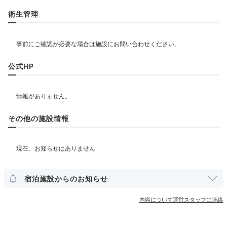
リラクゼーション
衛生管理
飲食
公式HP
ベビー＆子供関連
部屋情報
その他の施設情報
その他館内施設
ランドリーコーナー
宿泊施設からのお知らせ
アメニティ
内容について運営スタッフに連絡
テレビ
冷蔵庫
スリッパ
洗浄機付トイレ
歯ブラシ
カミソリ
洗顔
シャンプー
コンディショナー
ボディソープ
タオル