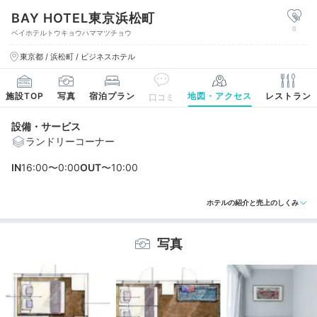
BAY HOTEL東京浜松町
0
ベイホテルトウキョウハママツチョウ
東京都 / 浜松町 / ビジネスホテル
施設TOP
写真
宿泊プラン
地図・アクセス
レストラン
口コミ
設備・サービス
ランドリーコーナー
IN
16:00〜0:00
OUT
〜10:00
ホテルの紹介と売上のしくみ
写真