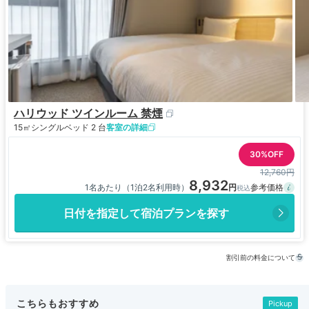
ハリウッド ツインルーム 禁煙
15㎡
シングルベッド 2 台
客室の詳細
30%OFF
12,760円
8,932
1名あたり（1泊2名利用時）
日付を指定して宿泊プランを探す
割引前の料金について
こちらもおすすめ
Pickup