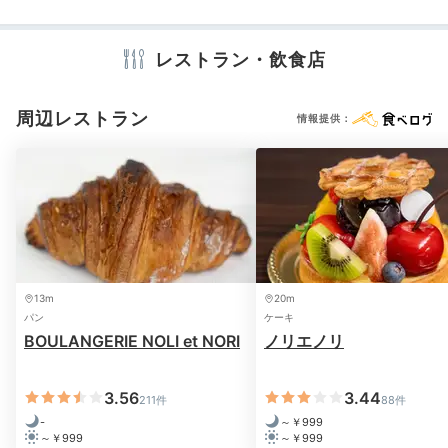
バスタオル
ドライヤー
電子レンジ
電気ポット
加湿器
レストラン・飲食店
※設備・アメニティは、確認が取れている情報を表示しています。
周辺レストラン
情報提供：
13m
20m
パン
ケーキ
BOULANGERIE NOLI et NORI
ノリエノリ
3.56
3.44
211件
88件
-
～￥999
～￥999
～￥999