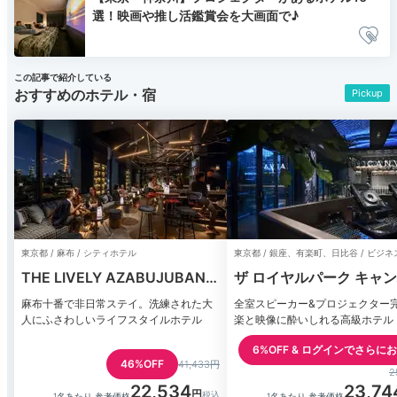
選！映画や推し活鑑賞会を大画面で♪
この記事で紹介している
おすすめのホテル・宿
Pickup
東京都 / 麻布 / シティホテル
東京都 / 銀座、有楽町、日比谷 / ビジ
THE LIVELY AZABUJUBAN
ザ ロイヤルパーク キャ
TOKYO
銀座コリドー
麻布十番で非日常ステイ。洗練された大
全室スピーカー&プロジェクター
人にふさわしいライフスタイルホテル
楽と映像に酔いしれる高級ホテル
6%OFF & ログインでさらに
46%OFF
41,433円
2
22,534
23,74
1名あたり 参考価格
1名あたり 参考価格