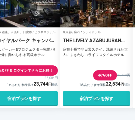
 / 銀座、有楽町、日比谷 / ビジネスホテル
東京都 / 麻布 / シティホテル
ロイヤルパーク キャンバス
THE LIVELY AZABUJUBAN
コリドー
TOKYO
スピーカー&プロジェクター完備♪音
麻布十番で非日常ステイ。洗練された大
映像に酔いしれる高級ホテル
人にふさわしいライフスタイルホテル
%OFF & ログインでさらにお得！
46%OFF
41,433円
25,004円
23,744
22,534
1名あたり 参考価格
1名あたり 参考価格
宿泊プランを探す
宿泊プランを探す