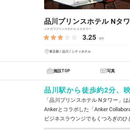
品川プリンスホテル Nタ
シナガワプリンスホテル エヌタワー
3.25
4件
東京都 / 品川 / シティホテル
施設TOP
写真
品川駅から徒歩約2分、
「品川プリンスホテル Nタワー」
Ankerとコラボした「Anker Col
ビジネスラウンジでもくつろぎのひ