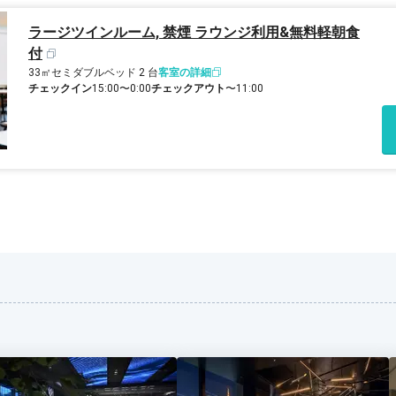
ラージツインルーム, 禁煙 ラウンジ利用&無料軽朝食
付
33㎡
セミダブルベッド 2 台
客室の詳細
チェックイン
15:00〜0:00
チェックアウト
〜11:00