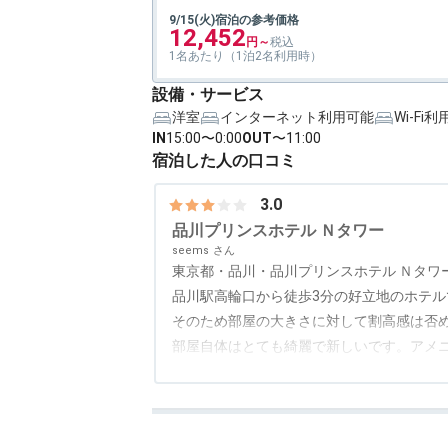
9/15(火)宿泊の参考価格
12,452
1名あたり（1泊2名利用時）
設備・サービス
洋室
インターネット利用可能
Wi-Fi
IN
15:00〜0:00
OUT
〜11:00
宿泊した人の口コミ
3.0
品川プリンスホテル Ｎタワー
seems
東京都・品川・品川プリンスホテル Ｎタワ
品川駅高輪口から徒歩3分の好立地のホテル
そのため部屋の大きさに対して割高感は否
部屋自体はとても綺麗で新しいです。アメ
いと思います。
朝食はブッフェスタイルでした。そこまで
でした。