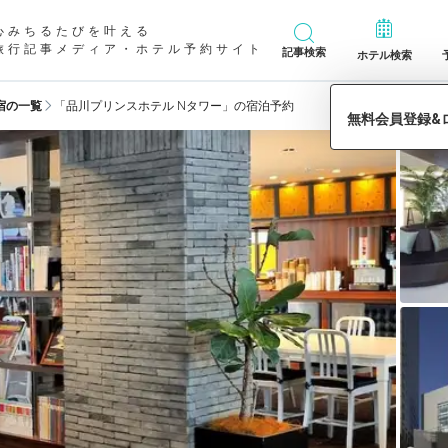
心みちるたびを叶える
旅行記事メディア・ホテル予約サイト
記事検索
ホテル検索
宿の一覧
「品川プリンスホテル Nタワー」の宿泊予約