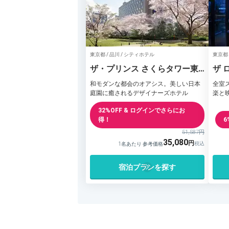
東京都 / 品川 / シティホテル
東京都
ザ・プリンス さくらタワー東
ザ 
京
銀座
和モダンな都会のオアシス。美しい日本
全室
庭園に癒されるデザイナーズホテル
楽と
32%OFF & ログインでさらにお
得！
6
51,587円
35,080
1名あたり 参考価格
宿泊プランを探す