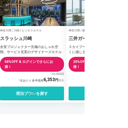
神奈川県 / 川崎 / ビジネスホテル
神奈川県 / 横浜、みなとみらい / シティホテル
スラッシュ川崎
三井ガーデンホテル横浜みな
みらいプレミア
全室プロジェクター完備のおしゃれ空
スカイプールやテラスが素敵♪空と海
間。サービス充実のデザイナーズホテル
くに感じる横浜のシティホテル
68%OFF & ログインでさらにお
20%OFF & ログインでさらにお
得！
得！
19,488円
15,0
6,353
12,075
1名あたり 参考価格
1名あたり 参考価格
宿泊プランを探す
宿泊プランを探す