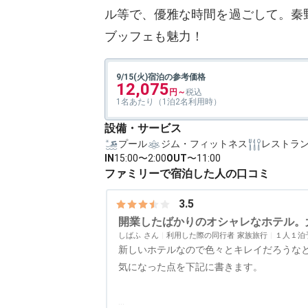
ル等で、優雅な時間を過ごして。秦
ブッフェも魅力！
9/15(火)宿泊の参考価格
12,075
1名あたり（1泊2名利用時）
設備・サービス
プール
ジム・フィットネス
レストラ
IN
15:00〜2:00
OUT
〜11:00
ファミリーで宿泊した人の口コミ
3.5
開業したばかりのオシャレなホテル。
しばふ
利用した際の同行者
家族旅行
１人１泊
新しいホテルなので色々とキレイだろうな
気になった点を下記に書きます。