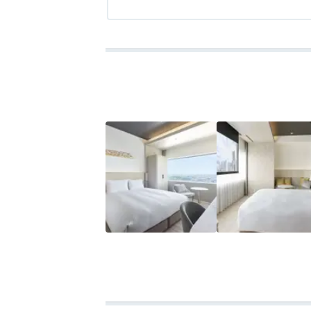
★★良かった点
アクセス
2.5
コスパ
4.0
客室
3.0
接客対応
3.0
風呂
3.0
食
■フロントがオシャレで景観が良い
■お値段お手頃
■新しいのでキレイ
■ベッドの寝心地が良かった
■朝食美味しい
★★ここはちょっと…と思った点
■部屋がやや狭い（クローゼットなし、ス
■洗面台や浴室が部屋と同じスペースにある
■自販機や氷が全フロアにないので買いに行
■子供用ナイトウェアはなし
■プールは身長140cm以上の方のみ（140
■コンビニが遠い（暑い日だったのでアイ
■ビルの20階にフロントがあるので外出が