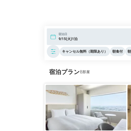
■タクシー乗り場がないのでイチイチタクシ
い）が加算される
■横浜の主要施設から微妙に離れていてアク
宿泊日
9/15(火)1泊
全体的には良いホテルだったと思います。
ですが小学生がいる我が家には残念だなー
キャンセル無料（期限あり）
朝食付
朝
大人向けな感じのホテルなので大人同士に
特にカップルにはオススメのホテルだと思
宿泊プラン
8