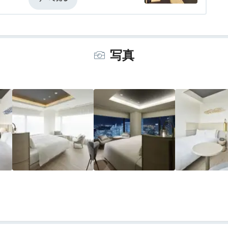
事・ドリンク
4.0
バリアフリー
評価なし
写真
ーツケースを広げるスペースもなし）
こと
くのが面倒
cmというと4年生くらいから？）
スが溶けてしまったくらいの距離感）
少々面倒