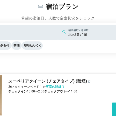
ーを呼ぶしかなく迎車料金（500円くら
宿泊プラン
セスがイマイチ
希望の宿泊日、人数で空室状況をチェック
宿泊者数 / 部屋数
大人2名 / 1室
と思う場面もありました。
夕食付
禁煙
現地払いOK
はとても良さそうです。
います。
スーペリアクイーン (チェアタイプ) (禁煙)
26.4㎡
クイーンベッド 1 台
客室の詳細
チェックイン
15:00〜2:00
チェックアウト
〜11:00