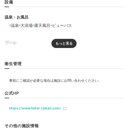
設備
温泉・お風呂
温泉
大浴場
露天風呂
ビューバス
プール
リラクゼーション
衛生管理
飲食
レストラン
カフェ
公式HP
https://www.hotel-taikan.com/
ベビー＆子供関連
その他の施設情報