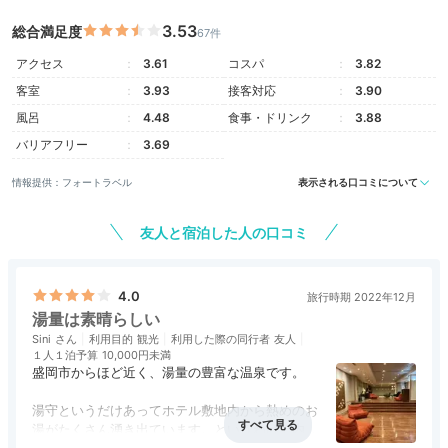
3.53
総合満足度
67件
アクセス
3.61
コスパ
3.82
客室
3.93
接客対応
3.90
風呂
4.48
食事・ドリンク
3.88
バリアフリー
3.69
情報提供：フォートラベル
表示される口コミについて
友人と宿泊した人の口コミ
4.0
旅行時期 2022年12月
湯量は素晴らしい
Sini
利用目的
観光
利用した際の同行者
友人
１人１泊予算
10,000円未満
盛岡市からほど近く、湯量の豊富な温泉です。
湯守というだけあってホテル敷地内から熱めのお
湯がたくさん湧き出ています。というわけで内湯