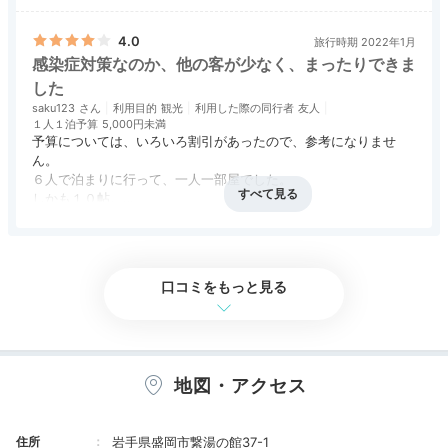
も露天風呂もお湯が素晴らしいです。
アクセス
4.0
コスパ
4.5
客室
3.5
接客対応
4.5
風呂
5.0
食事・ドリンク
3.5
バリアフリー
評価なし
飲むと思ったほど臭いもなく飲みやすいですが、
4.0
旅行時期 2022年1月
多量に飲むと体には良くないようです。
感染症対策なのか、他の客が少なく、まったりできま
した
部屋の窓からは岩手山の全容が見られます。
saku123
利用目的
観光
利用した際の同行者
友人
１人１泊予算
5,000円未満
残念ながら建物は経年劣化が見られ、またとても
予算については、いろいろ割引があったので、参考になりませ
大きな建物のため、コロナ禍でかなりの影響を受
ん。
けたのではないでしょうか。
６人で泊まりに行って、一人一部屋でした。
しかも１０帖。
夕食、朝食共にバイキングで大きな宴会場で提供
感染症対策なのか、人も少なく、また、アクリル板などの対策も
されます。料理は丁寧に調理されていますが種類
アクセス
3.0
コスパ
2.5
客室
4.0
接客対応
3.0
風呂
4.0
しっかりされていて、安心して宿泊できるホテルだと思います。
食事・ドリンク
3.0
バリアフリー
評価なし
が豊富というほどでもありません。
そんな中で頑張っている雰囲気が伝わってきて応
口コミをもっと見る
援したくなりました。
地図・アクセス
住所
岩手県盛岡市繋湯の館37-1