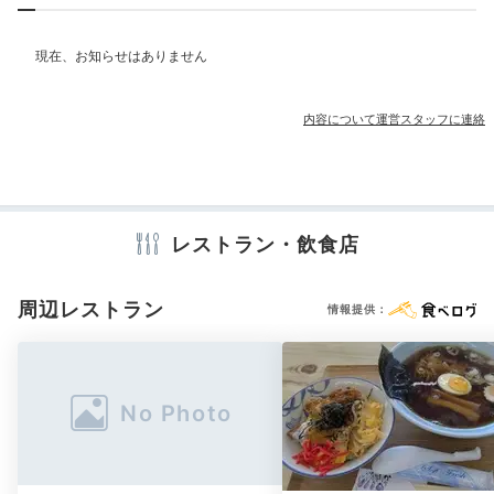
部屋情報
和室
和洋室
スイート
インターネット利用可能
Wi-Fi利用可能
露天風呂付客室
内容について運営スタッフに連絡
その他館内施設
宴会場
売店・ギフトショップ
カラオケルーム
アメニティ
レストラン・飲食店
テレビ
冷蔵庫
スリッパ
セーフティボックス
洗浄機付トイレ
浴衣
歯ブラシ
カミソリ
ボディソープ
シャワーキャップ
タオル
バスタオル
ドライヤー
お茶セット
電気ポット
周辺レストラン
情報提供：
※設備・アメニティは、確認が取れている情報を表示しています。