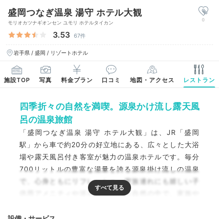
盛岡つなぎ温泉 湯守 ホテル大観
0
モリオカツナギオンセン ユモリ ホテルタイカン
3.53
67件
岩手県 / 盛岡 / リゾートホテル
施設TOP
写真
料金プラン
口コミ
地図・アクセス
レストラン
四季折々の自然を満喫。源泉かけ流し露天風
呂の温泉旅館
「盛岡つなぎ温泉 湯守 ホテル大観」は、JR「盛岡
駅」から車で約20分の好立地にある、広々とした大浴
場や露天風呂付き客室が魅力の温泉ホテルです。毎分
700リットルの豊富な湯量を誇る源泉掛け流しの温泉
で、心身ともにリフレッシュ。家族連れにも嬉しい子
供用アメニティや浴衣も完備。大自然の中で、家族や
大切な人と特別な時間を過ごしましょう。
設備・サービス