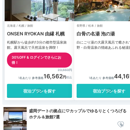
北海道 / 札幌 / 旅館
長野県 / 松本 / 旅館
ONSEN RYOKAN 由縁 札幌
白骨の名湯 泡の湯
札幌駅から徒歩約13分の都市型温泉旅
白にごり湯の大露天風呂で癒され
館。露天風呂で天然温泉を満喫！
野・白骨温泉の情緒あふれる秘湯
30%OFF & ログインでさらにお
得！
23,660円
16,562
44,16
1名あたり 参考価格
1名あたり 参考価格
宿泊プランを探す
宿泊プランを探す
盛岡デートの拠点に♡カップルでゆるりとくつろげる
ホテル＆旅館7選