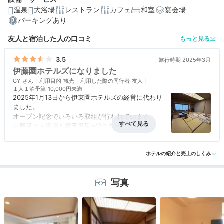
温泉
大浴場
レストラン
カフェ
和室
宴会場
パーキングあり
友人と宿泊した人の口コミ
もっと見る
3.5
旅行時期 2025年3月
伊藤園ホテルズになりました
GY
利用目的
観光
利用した際の同行者
友人
１人１泊予算
10,000円未満
2025年1月13日から伊東園ホテルズの経営に代わり
ました。
オープン記念でいろいろ取組が行われています。
お風呂は大浴場と露天風呂が2つあります。
お食事は、伊東園の普通のお料理ですが、品数が少
アクセス
評価なし
コスパ
3.0
客室
4.0
接客対応
3.0
風呂
3.5
なかったです。
食事・ドリンク
3.0
バリアフリー
3.0
飲み放題も1100円の有料でした。
ホテルの紹介と売上のしくみ
写真