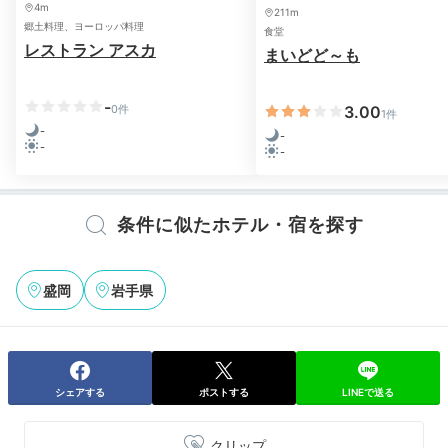
4m
211m
郷土料理、ヨーロッパ料理
食堂
レストラン アスカ
まいどど～も
-
0件
3.00
1件
-
-
-
-
条件に似たホテル・宿を探す
盛岡
岩手県
シェアする
ポストする
LINEで送る
クリップ