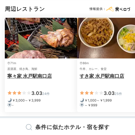
周辺レストラン
情報提供：
71m
86m
居酒屋、焼き鳥、海鮮
牛丼、カレー、食堂
寧々家 水戸駅南口店
すき家 水戸駅南口店
3.03
3.03
24件
25件
￥3,000～￥3,999
￥1,000～￥1,999
-
～￥999
条件に似たホテル・宿を探す