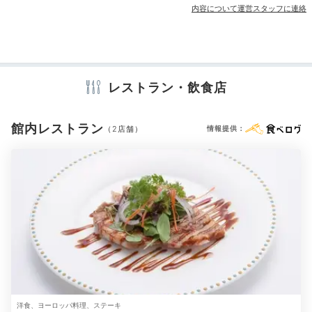
内容について運営スタッフに連絡
その他館内施設
宴会場
ランドリーコーナー
アメニティ
レストラン・飲食店
テレビ
冷蔵庫
スリッパ
洗浄機付トイレ
パジャマ
浴衣
歯ブラシ
カミソリ
シャンプー
リンス
ボディソープ
シャワーキャップ
タオル
バスタオル
ドライヤー
お茶セット
館内レストラン
（2店舗）
情報提供：
電子レンジ
電気ポット
加湿器
※設備・アメニティは、確認が取れている情報を表示しています。
洋食、ヨーロッパ料理、ステーキ