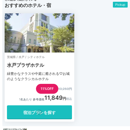
おすすめのホテル・宿
Pickup
茨城県 / 水戸 / シティホテル
水戸プラザホテル
緑豊かなテラスや中庭に癒される♡お城
のようなクラシカルホテル
11%OFF
13,250円
11,849
1名あたり 参考価格
宿泊プランを探す