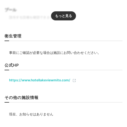
プール
リラクゼーション
衛生管理
エステ・マッサージ
飲食
レストラン
公式HP
https://www.hotellakeviewmito.com/
ベビー＆子供関連
ベビーベッド
その他の施設情報
部屋情報
和室
洋室
インターネット利用可能
Wi-Fi利用可能