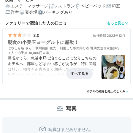
エステ・マッサージ
レストラン
ベビーベッド
和室
洋室
宴会場
パーキングあり
ファミリーで宿泊した人の口コミ
もっと見る
3.0
旅行時期 2023年12月
朝食の小美玉ヨーグルトに感動！
ぽやしみ姫
利用目的
観光
利用した際の同行者
乳幼児連れ家族旅行
１人１泊予算
10,000円未満
帰省がてら、急遽水戸に泊まることになりこちらの
ホテルへ。部屋などは古い感じがあるが、特に問題
は無い。朝食も正直あまり期待していなかったが、
地産のものなどを使っていて好印象だった。特に感
動したのが小美玉ヨーグルト。かつて茨城に住んで
アクセス
4.0
コスパ
3.0
客室
3.0
接客対応
3.0
風呂
評価なし
いたのに、知らなかったのだ。
食事・ドリンク
3.0
バリアフリー
評価なし
また、水戸に泊まる機会があったらぜひ選びたい。
ホテルの紹介と売上のしくみ
写真