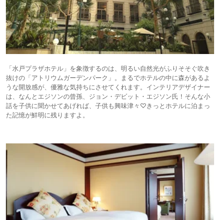
「水戸プラザホテル」を象徴するのは、明るい自然光がふりそそぐ吹き
抜けの「アトリウムガーデンパーク」。まるでホテルの中に森があるよ
うな開放感が、優雅な気持ちにさせてくれます。インテリアデザイナー
は、なんとエジソンの曾孫、ジョン・デビット・エジソン氏！そんな小
話を子供に聞かせてあげれば、子供も興味津々♡きっとホテルに泊まっ
た記憶が鮮明に残りますよ。