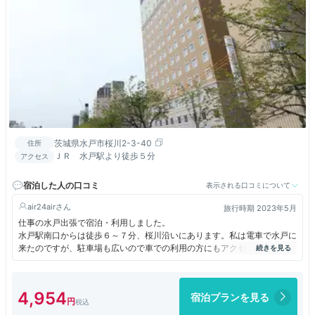
茨城県水戸市桜川2-3-40
住所
ＪＲ 水戸駅より徒歩５分
アクセス
宿泊した人の口コミ
表示される口コミについて
air24air
旅行時期 2023年5月
仕事の水戸出張で宿泊・利用しました。
水戸駅南口からは徒歩６～７分、桜川沿いにあります。私は電車で水戸に
来たのですが、駐車場も広いので車での利用の方にもアクセスは便利だと
思います。ホテルの周辺にお店は少ないですが、水戸駅前まで行けばコン
ビニなどもあって不便はなかったです。
予約はシングルで宿泊しましたが、部屋はダブルルームでした。ですので
4,954
宿泊プランを見る
ベッドサイズは大きかったですし、部屋自体の広さもわりとあって快適で
した。ユニットバスも含めてしっかりと整えられていて清潔感も良かった