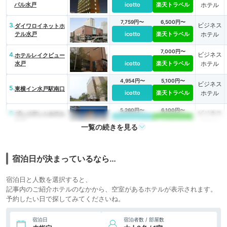
パル水戸
icotto
楽天トラベル
ホテル
7,759円〜
6,500円〜
3.
ビジネス
ダイワロイネットホ
テル水戸
icotto
楽天トラベル
ホテル
7,000円〜
4.
ビジネス
ホテルレイクビュー
水戸
icotto
楽天トラベル
ホテル
4,954円〜
5,100円〜
ビジネス
5.
東横イン水戸駅南口
icotto
楽天トラベル
ホテル
5,260円〜
6,100円〜
6.
ビジネス
プレジデントホテル
水戸
icotto
楽天トラベル
ホテル
一覧の続きを見る
3,000円〜
ビジネス
7.
水戸みまつホテル
icotto
楽天トラベル
ホテル
宿泊日が決まっているなら…
5,800円〜
8.
ビジネス
ホテル・ザ・ウエス
宿泊日と人数を選択すると、
トヒルズ・水戸
icotto
楽天トラベル
ホテル
記事内のご紹介ホテルのなかから、空室があるホテルが表示されます。
予約したい日で探してみてくださいね。
6,467円〜
5,700円〜
9.
ビジネス
JR東日本ホテルメ
ッツ 水戸
icotto
楽天トラベル
ホテル
宿泊日
宿泊者数 / 部屋数