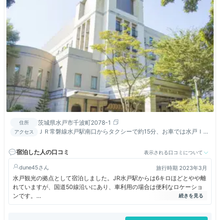
茨城県水戸市千波町2078-1
住所
ＪＲ常磐線水戸駅南口からタクシーで約15分、お車では水戸ＩＣ
アクセス
より約15分でお越し頂けます。
宿泊した人の口コミ
表示される口コミについて
dune45
旅行時期 2023年3月
水戸観光の拠点として宿泊しました。JR水戸駅からは6キロほどとやや離
れていますが、国道50線沿いにあり、車利用の場合は便利なロケーショ
ンです。
3月初旬の日曜日の宿泊で、35平米ほどの部屋が朝食付きで30000円弱
でした。全国旅行支援クーポンが適用されたので、実際に支払った額は