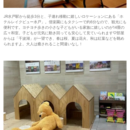
JR水戸駅から徒歩3分と、子連れ移動に嬉しいロケーションにある「ホ
テルレイクビュー水戸」。偕楽園にもタクシーで約6分なので、観光にも
便利です。ヨチヨチ歩きの小さな子どもがいる家族に嬉しいのが14畳の
広々和室。子どもが元気に動き回っても安心して見ていられます♡部屋
からは「千波湖」が一望でき、春は桜、夏は花火、秋は紅葉などを眺め
られますよ。大人は癒されること間違いなし！