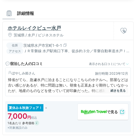
詳細情報
ホテルレイクビュー水戸
茨城県 / 水戸 / ビジネスホテル
茨城県水戸市宮町1-6-1
住所
ＪＲ常磐線 水戸駅南口下車、徒歩約３分／常磐自動車道水戸Ｉ
アクセス
Ｃより約３０分 北関東自動車道水戸南ＩＣより１５分
宿泊した人の口コミ
表示される口コミについて
ぽやしみ姫
旅行時期 2023年12月
帰省がてら、急遽水戸に泊まることになりこちらのホテルへ。部屋などは
古い感じがあるが、特に問題は無い。朝食も正直あまり期待していなかっ
たが、地産のものなどを使っていて好印象だった。特に感動したのが小美
玉ヨーグルト。かつて茨城に住んでいたのに、知らなかったのだ。
また、水戸に泊まる機会があったらぜひ選びたい。
夏休み＆秋旅フェア！
7,000
1名あたり 参考価格
※対象施設のみ