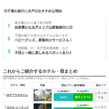
◎子連れ旅行に水戸がおすすめな理由
東京都心から車で約2時間
自然豊かな水戸エリアは家族旅行に◎
子連れ旅でも安心なホテルがあります
ベビーグッズ、家族向けサービスも！
「偕楽園」や「水戸芸術美術館」など
子供と一緒に楽しめるスポットあり♪
これからご紹介するホテル・宿まとめ
※参考価格は1泊2名ご利用時の1名あたりの金額です（税およびサービス料込み）
ホテル・宿名
写真
宿泊プラン(参考価格)
宿タイプ
11,849円〜
11,100円〜
シティホ
1.
水戸プラザホテル
icotto
楽天トラベル
テル
4,200円〜
2.
ビジネス
ホテル シーラック