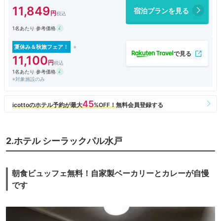
20000円少々でした。
11,849
宿泊プランを見る
客室はゆとりある広さがあり、クラシカルなデザインも心地よかったで
す。ロビー周辺をはじめとする共用部分はゴージャスな印象で、水戸を代
1名あたり 参考価格
表する老舗ホテルならではという印象でした。
朝食は和食をいただきましたが、メインの焼魚の他にも数多くの小鉢がな
らび、満足度の高いものでした。
夏休み＆秋旅フェア！
宿泊全体を通して非常に満足度の高いホテルでした。
11,100
1名あたり 参考価格
※対象施設のみ
2.ホテル シーラックパル水戸
朝食ビュッフェ無料！自家製ベーカリーとカレーが自慢
です