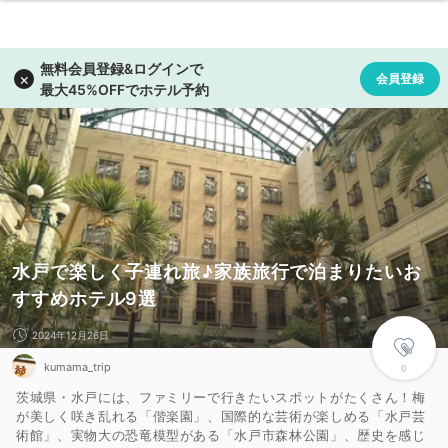
水戸で楽しく子連れ旅♪家族旅行で泊まりたいお
すすめホテル9選
2024年12月26日
kumama_trip
0
茨城県・水戸には、ファミリーで行きたいスポットがたくさん！梅
が美しく咲き乱れる「偕楽園」、国際的な芸術が楽しめる「水戸芸
術館」、実物大の恐竜模型がある「水戸市森林公園」、歴史を感じ