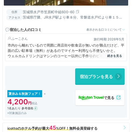
茨城県水戸市笠原町中組600-60
住所
茨城県庁隣、JR水戸駅より車８分、常磐道水戸ICより車１５
アクセス
分、北関東道茨城町東ICおよび水戸南ICより車８分
宿泊した人の口コミ
表示される口コミについて
ふーこ
旅行時期 2026年5月
市内から離れているので周囲に商店街や飲食店が無いのが難点だけど、平
面の広い駐車場（無料）があるのでマイカー利用なら不便ないかと。
ウェルカムドリンクはマシンのコーヒー以外に手作りのビネガーベースの
ドリンクが２種ありさっぱりしていて美味しかった♪
部屋もバスルームも広め、無料朝食はメニュー豊富で朝からモリモリ食べ
られ、コスパGood！
宿泊プランを見る
夏休み＆秋旅フェア！
4,200
1名あたり 参考価格
※対象施設のみ