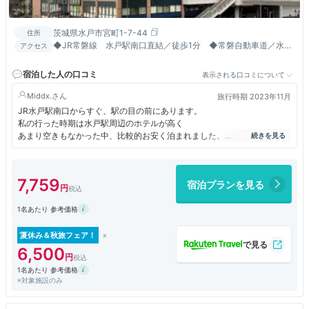
茨城県水戸市宮町1-7-44
住所
◆JR常磐線 水戸駅南口直結／徒歩1分 ◆常磐自動車道／水戸
アクセス
ＩＣより車で約20分 駐車場415台
宿泊した人の口コミ
表示される口コミについて
Middx.
旅行時期 2023年11月
JR水戸駅南口からすぐ、駅の目の前にあります。
私の行った時期は水戸駅周辺のホテルが高く
あまり空きもなかった中、比較的お安く泊まれました。
フロントから近い部屋で、フロントやロビー、
周辺の部屋の音が気になりましたが広さはありました。
他のダイワロイネットでの接客は結構親切で気に入っていたのですが
7,759
宿泊プランを見る
たまたまこの日だけかもしれませんが、ここはあまり良くなかったです。
1名あたり 参考価格
夏休み＆秋旅フェア！
6,500
1名あたり 参考価格
※対象施設のみ