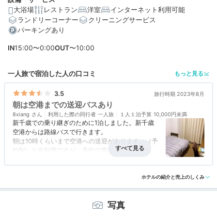
大浴場
レストラン
洋室
インターネット利用可能
ランドリーコーナー
クリーニングサービス
パーキングあり
IN
15:00〜0:00
OUT
〜10:00
一人旅で宿泊した人の口コミ
もっと見る
3.5
旅行時期 2023年8月
朝は空港までの送迎バスあり
8xiang
利用した際の同行者
一人旅
１人１泊予算
10,000円未満
新千歳での乗り継ぎのために1泊しました。新千歳
空港からは路線バスで行きます。
朝は10時くらいまで空港への送迎があります。（予
約制）お盆利用ですが、予約で満席となることもな
く乗れました。駅からも5-10分くらいだと思いま
す。
ホテルの紹介と売上のしくみ
部屋は普通のルートイン、ビジネスホテルです。
近くに飲食店・コンビニ・スーパー（イオン）があ
写真
り便利です。