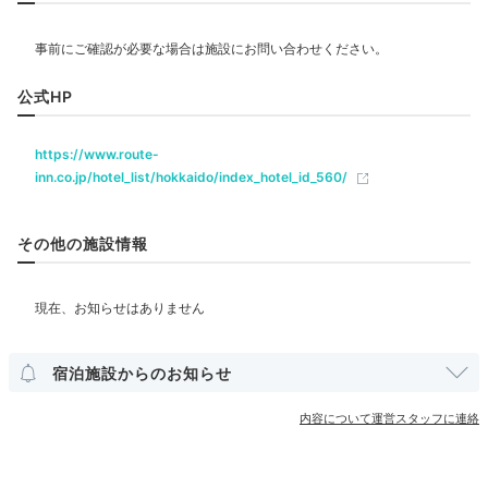
飲食
レストラン
公式HP
https://www.route-
ベビー＆子供関連
inn.co.jp/hotel_list/hokkaido/index_hotel_id_560/
部屋情報
その他の施設情報
洋室
インターネット利用可能
Wi-Fi利用可能
ユニバーサルルーム
その他館内施設
宿泊施設からのお知らせ
ランドリーコーナー
クリーニングサービス
内容について運営スタッフに連絡
アメニティ
テレビ
冷蔵庫
エアコン
スリッパ
洗浄機付トイレ
歯ブラシ