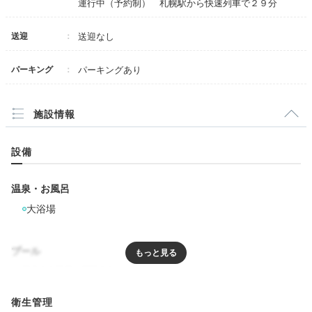
運行中（予約制） 札幌駅から快速列車で２９分
送迎
送迎なし
パーキング
パーキングあり
施設情報
設備
温泉・お風呂
大浴場
プール
リラクゼーション
衛生管理