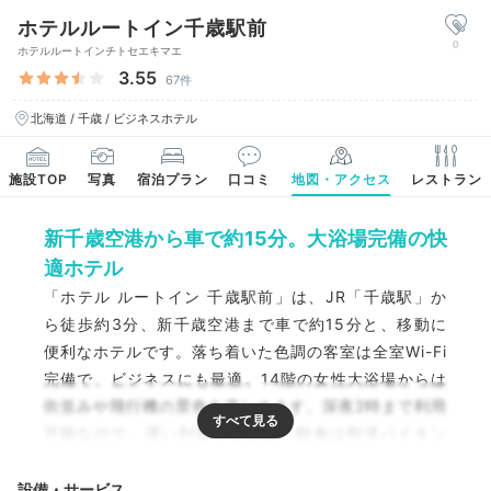
ホテルルートイン千歳駅前
0
ホテルルートインチトセエキマエ
3.55
67件
北海道 / 千歳 / ビジネスホテル
施設TOP
写真
宿泊プラン
口コミ
地図・アクセス
レストラン
新千歳空港から車で約15分。大浴場完備の快
適ホテル
「ホテル ルートイン 千歳駅前」は、JR「千歳駅」か
ら徒歩約3分、新千歳空港まで車で約15分と、移動に
便利なホテルです。落ち着いた色調の客室は全室Wi-Fi
完備で、ビジネスにも最適。14階の女性大浴場からは
街並みや飛行機の景色を楽しめます。深夜2時まで利用
可能なので、遅い到着でも安心。朝食は和洋バイキン
グ形式で、好きなものを選んで楽しめますよ。
設備・サービス