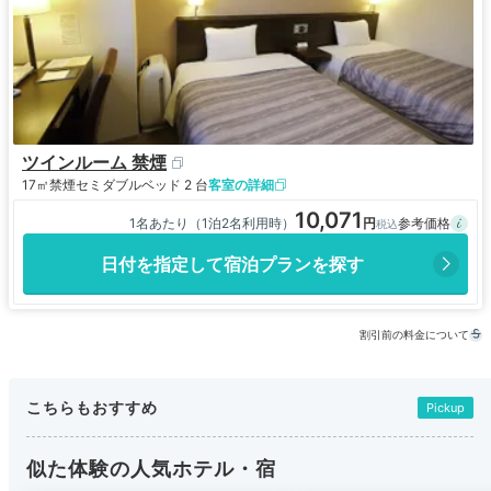
ツインルーム 禁煙
17㎡
禁煙
セミダブルベッド 2 台
客室の詳細
10,071
1名あたり（1泊2名利用時）
日付を指定して宿泊プランを探す
割引前の料金について
こちらもおすすめ
Pickup
似た体験の人気ホテル・宿