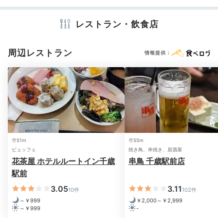
カミソリ
洗顔
シャンプー
リンス
ボディソープ
タオル
バスタオル
ドライヤー
お茶セット
電気ポット
レストラン・飲食店
周辺レストラン
情報提供：
※設備・アメニティは、確認が取れている情報を表示しています。
51m
55m
ビュッフェ
焼き鳥、串焼き、居酒屋
花茶屋 ホテルルートイン千歳
串鳥 千歳駅前店
駅前
3.05
3.11
10件
102件
～￥999
￥2,000～￥2,999
～￥999
-