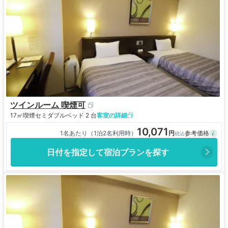
ツインルーム 喫煙可
17㎡
喫煙
セミダブルベッド 2 台
客室の詳細
10,071
1名あたり（1泊2名利用時）
日付を指定して宿泊プランを探す