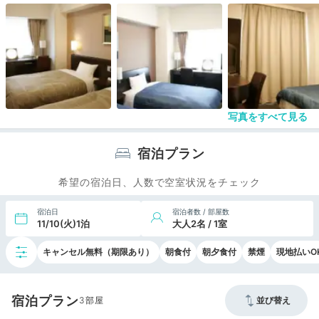
写真をすべて見る
宿泊プラン
希望の宿泊日、人数で空室状況をチェック
宿泊日
宿泊者数 / 部屋数
11/10(火)1泊
大人2名 / 1室
キャンセル無料（期限あり）
朝食付
朝夕食付
禁煙
現地払いO
宿泊プラン
3
並び替え