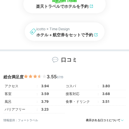
楽天トラベルでホテルを予約
icotto × Time Design
ホテル + 航空券をセットで予約
口コミ
3.55
総合満足度
67件
アクセス
3.94
コスパ
3.80
客室
3.59
接客対応
3.68
風呂
3.79
食事・ドリンク
3.51
バリアフリー
3.23
情報提供：フォートラベル
表示される口コミについて