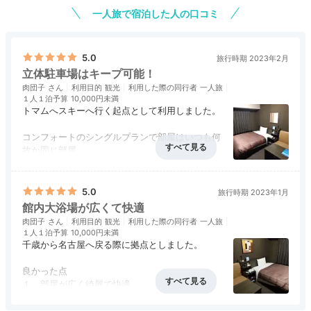
一人旅で宿泊した人の口コミ
5.0
旅行時期 2023年2月
立体駐車場はキープ可能！
肉団子
利用目的
観光
利用した際の同行者
一人旅
１人１泊予算
10,000円未満
トマムへスキーへ行く起点として利用しました。
コンフォートのシングルプランで部屋はいつも何
故か同じ部屋。
なので設備等以外で言及すると・・・
アクセス
4.0
コスパ
5.0
客室
5.0
接客対応
5.0
風呂
5.0
食事・ドリンク
5.0
バリアフリー
評価なし
駐車場は平面駐車場が入口前、新館南から西面、
5.0
旅行時期 2023年1月
道を挟んだ１か所があります。
館内大浴場が広くて快適
場所キープは無いので、戻ってきて埋まっている
肉団子
利用目的
観光
利用した際の同行者
一人旅
可能性大です。
１人１泊予算
10,000円未満
立体Ｐは旧館横にあって、こちらは場所（カー
千歳から名古屋へ戻る際に拠点としました。
ゴ）キープになりますが、面倒がかかります。ま
たチェックアウト後の出庫時間帯が重なるとマチ
良かった点
があるので、事前計画には織り込んでおきましょ
１、部屋が広く綺麗で快適。
う。
２、館内大浴場が広く、シャワー水量も多く快
アクセス
4.0
コスパ
5.0
客室
5.0
接客対応
5.0
風呂
5.0
適。