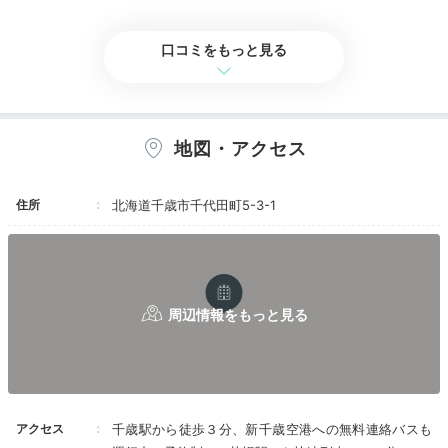
食事・ドリンク
5.0
バリアフリー
評価なし
レストランは6:30オープンで、他のルートインだ
３、ＨＤＭＩ入力が利用可能
と6:20に開けているところもありますが、こちら
４、ガレージＰ、露天駐車場がある。
口コミをもっと見る
はジャストタイムオープンです。 中は広く、メ
５、ＷＩＦＩが利用でき速度も速い。
ニューも他よりも若干多めで美味しいいです。
ＬＡＮポートもあるが、ケーブルが別途フロント
で借りる必要あり
６、ＪＲ千歳駅から徒歩５分以内。
７、ベッドヘッドにコンセントがある。（ＵＳＢ
地図・アクセス
はない）
８、マルチ充電ケーブル（i-Phone、typeCな
ど）
住所
北海道千歳市千代田町5-3-1
９、朝食が美味しかった。
残念だった点
１、無い。
アクセス
千歳駅から徒歩３分、新千歳空港への無料連絡バスも