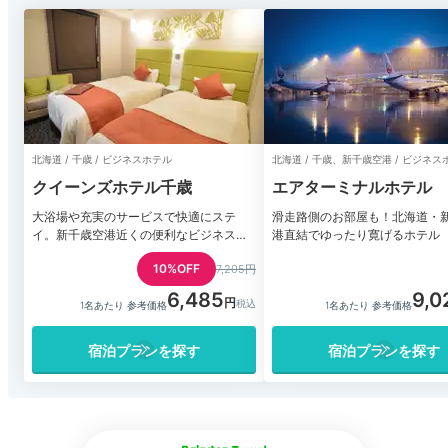
北海道 / 千歳 / ビジネスホテル
北海道 / 千歳、新千歳空港 / ビジネス
クイーンズホテル千歳
エアターミナルホテル
大浴場や充実のサービスで快適にステ
滑走路側のお部屋も！北海道・
イ。新千歳空港近くの便利なビジネスホ
港直結でゆったり寛げるホテル
テル
10%OFF
7,205円
6,485
9,0
1名あたり 参考価格
1名あたり 参考価格
宿泊プランを探す
宿泊プランを探す