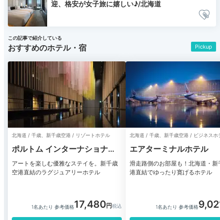
迎、格安が女子旅に嬉しい♪/北海道
この記事で紹介している
おすすめのホテル・宿
Pickup
北海道 / 千歳、新千歳空港 / リゾートホテル
北海道 / 千歳、新千歳空港 / ビジネスホ
ポルトム インターナショナル
エアターミナルホテル
北海道
アートを楽しむ優雅なステイを。新千歳
滑走路側のお部屋も！北海道・新
空港直結のラグジュアリーホテル
港直結でゆったり寛げるホテル
17,480
9,02
1名あたり 参考価格
1名あたり 参考価格