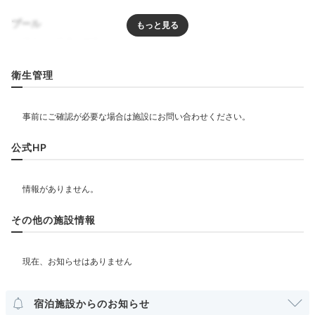
プール
リラクゼーション
衛生管理
サウナ
飲食
公式HP
レストラン
ベビー＆子供関連
その他の施設情報
部屋情報
コネクティングルーム
宿泊施設からのお知らせ
その他館内施設