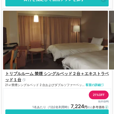
トリプルルーム 禁煙 シングルベッド２台＋エキストラベ
ッド１台
21㎡
禁煙
シングルベッド 2 台およびダブルソファーベッド 1 台
客室の詳細
21%OFF
9,113円
7,224
1名あたり（1泊2名利用時）