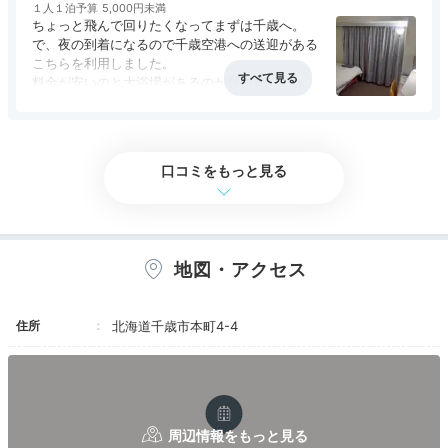
しい。
１人１泊予算
5,000円未満
新千歳空港や千歳駅への送迎バスがあるのは良か
ちょっと飛んで回りたくなってまずは千歳へ。
ったです。
で、夜の到着になるので千歳空港への送迎がある
こちらを利用しました。
料金が安いのと大浴場があるのが魅力でした。
そしたら、JALで千歳に着いたのですが、送迎の
アクセス
4.0
コスパ
4.0
客室
4.0
接客対応
4.0
風呂
4.0
待ち時間が多少あったことからでしょうか、同じ
食事・ドリンク
評価なし
バリアフリー
評価なし
飛行機に乗ってきたCAさんと同じ時間の到着で
思わず挨拶してしまいました。
口コミをもっと見る
以前はJAL系ホテルだったのかもしれません。
地図・アクセス
住所
北海道千歳市本町4-4