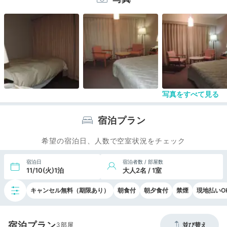
写真をすべて見る
宿泊プラン
希望の宿泊日、人数で空室状況をチェック
宿泊日
宿泊者数 / 部屋数
11/10(火)1泊
大人2名 / 1室
キャンセル無料（期限あり）
朝食付
朝夕食付
禁煙
現地払いO
宿泊プラン
3
並び替え