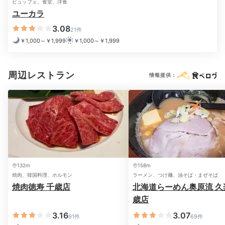
ビュッフェ、食堂、洋食
ユーカラ
3.08
21件
￥1,000～￥1,999
￥1,000～￥1,999
周辺レストラン
情報提供：
132m
158m
焼肉、韓国料理、ホルモン
ラーメン、つけ麺、油そば・まぜそば
焼肉徳寿 千歳店
北海道らーめん奥原流 久
歳店
3.16
3.07
91件
69件