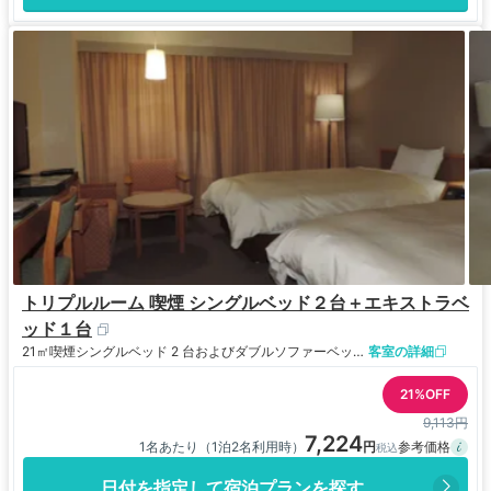
トリプルルーム 喫煙 シングルベッド２台＋エキストラベ
ッド１台
21㎡
喫煙
シングルベッド 2 台およびダブルソファーベッド 1 台
客室の詳細
21%OFF
9,113円
7,224
1名あたり（1泊2名利用時）
日付を指定して宿泊プランを探す