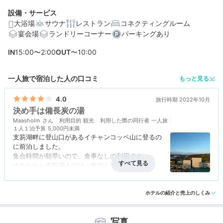
のひとときを過ごしましょう。
設備・サービス
大浴場
サウナ
レストラン
コネクティングルーム
宴会場
ランドリーコーナー
パーキングあり
IN
15:00〜2:00
OUT
〜10:00
一人旅で宿泊した人の口コミ
もっと見る
4.0
旅行時期 2022年10月
決め手は備長炭の湯
Maasholm
利用目的
観光
利用した際の同行者
一人旅
１人１泊予算
5,000円未満
支笏湖畔に登山口があるイチャンコッペ山に登るの
に前泊しました。
集合時間が朝早いので、食事なしの利用です。
ホテルから支笏湖までは、車で１時間弱。
大浴場ではゆっくり湯船につかり、とてもリラック
アクセス
4.0
コスパ
4.0
客室
3.5
接客対応
4.0
風呂
4.5
スできた。
食事・ドリンク
評価なし
バリアフリー
評価なし
面倒なチェックアウトの手続きもなく、鍵をボック
ホテルの紹介と売上のしくみ
スに返すだけ。
とても良かった。
写真