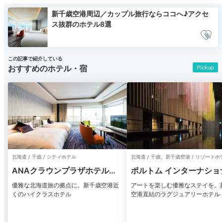
新千歳空港周辺／カップル旅行ならココへ♪アクセ
ス抜群のホテル8選
この記事で紹介している
おすすめのホテル・宿
Pickup
北海道 / 千歳 / シティホテル
北海道 / 千歳、新千歳空港 / リゾートホ
ANAクラウンプラザホテル千
ポルトム インターナショ
歳
北海道
優雅な北海道旅の拠点に。新千歳空港近
アートを楽しむ優雅なステイを。
くのハイクラスホテル
空港直結のラグジュアリーホテル