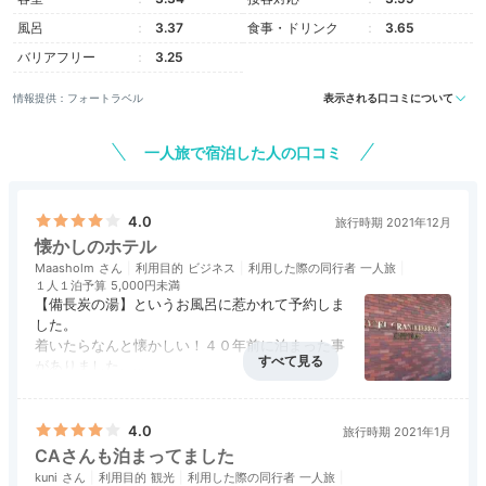
風呂
3.37
食事・ドリンク
3.65
バリアフリー
3.25
情報提供：フォートラベル
表示される口コミについて
一人旅で宿泊した人の口コミ
4.0
旅行時期 2021年12月
懐かしのホテル
Maasholm
利用目的
ビジネス
利用した際の同行者
一人旅
１人１泊予算
5,000円未満
【備長炭の湯】というお風呂に惹かれて予約しま
した。
着いたらなんと懐かしい！４０年前に泊まった事
がありました。
リニューアルし名前も変えて営業していたのです
アクセス
4.0
コスパ
4.0
客室
3.0
接客対応
3.5
風呂
4.0
ね。
食事・ドリンク
3.5
バリアフリー
評価なし
お部屋にはそのなごりが残っており、非常に懐か
4.0
旅行時期 2021年1月
しく思いました。
CAさんも泊まってました
備長炭の湯は狭いのですが、大浴場があるのは嬉
kuni
利用目的
観光
利用した際の同行者
一人旅