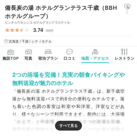
備長炭の湯 ホテルグランテラス千歳（BBH
0
ホテルグループ）
ビンチョウタンノユ ホテルグランテラスチトセ
3.74
96件
北海道 / 千歳 / シティホテル
施設TOP
写真
宿泊プラン
口コミ
地図・アクセス
レストラン
2つの浴場を完備！充実の朝食バイキングや
無料送迎が魅力のホテル
「備長炭の湯 ホテルグランテラス千歳」は、新千歳空
港から無料送迎バスで約8分の便利なホテルです。落
ち着いた色調の客室は和室や和洋室、洋室などがあ
り、様々なシーンで利用できます。館内には、大浴場
「かえで」と中浴場「こぶし」の２つの浴場を完備。
美肌効果が期待されている備長炭入りのお湯を堪能で
きます。朝は和洋50種類のバイキングも楽しみ、癒し