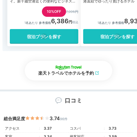
イ。新千歳空港近くの便利なビジネスホ
港直結でゆったり寛げるホテル
テル
10%OFF
7,095円
6,386
8,9
1名あたり 参考価格
1名あたり 参考価格
宿泊プランを探す
宿泊プランを探す
楽天トラベルでホテルを予約
口コミ
3.74
総合満足度
96件
アクセス
3.37
コスパ
3.73
客室
3.34
接客対応
3.59