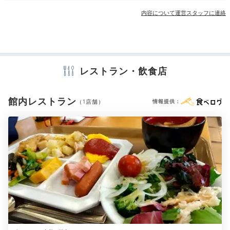
宴会場
ランドリーコーナー
クリーニングサービス
内容について運営スタッフに連絡
アメニティ
テレビ
冷蔵庫
スリッパ
洗浄機付トイレ
浴衣
歯ブラシ
レストラン・飲食店
カミソリ
シャンプー
リンス
ボディソープ
シャワーキャップ
タオル
バスタオル
ドライヤー
お茶セット
電気ポット
加湿器
館内レストラン
（1店舗）
情報提供：
※設備・アメニティは、確認が取れている情報を表示しています。