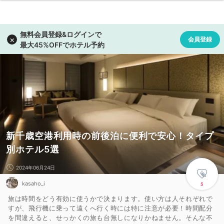
新千歳空港利用時の前後泊に便利で安心！タイプ
別ホテル5選
2024年06月24日
kasaho_i
5
旅は時間をどう有効に使うかで決まります。使い方は人それぞれで
すが、飛行機に乗って遠くへ行く時には特に注意が必要！時間配分
を間違えると、せっかくの旅も台無しになりかねません。そんな不