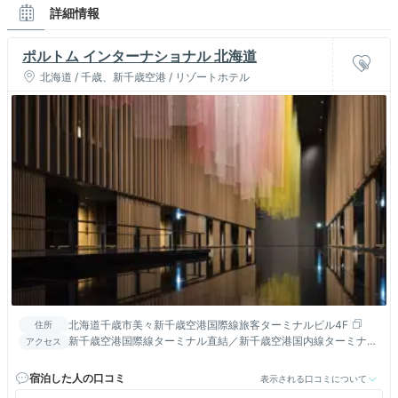
詳細情報
ポルトム インターナショナル 北海道
北海道 / 千歳、新千歳空港 / リゾートホテル
北海道千歳市美々新千歳空港国際線旅客ターミナルビル4F
住所
新千歳空港国際線ターミナル直結／新千歳空港国内線ターミナ
アクセス
ル・JR新千歳空港駅改札口より徒歩約10分／千歳ICより車で約8
㎞
宿泊した人の口コミ
表示される口コミについて