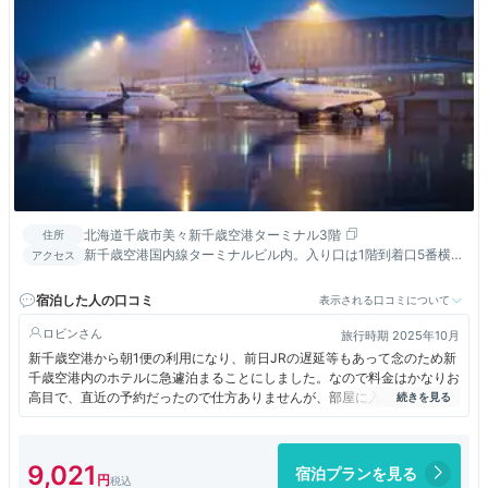
北海道千歳市美々新千歳空港ターミナル3階
住所
新千歳空港国内線ターミナルビル内。入り口は1階到着口5番横、
アクセス
または2階出発口Eゲート隣／新千歳空港国際線ターミナルビルよ
り、連絡施設を通って徒歩約10～15分／JR新千歳空港駅から徒
宿泊した人の口コミ
表示される口コミについて
歩約5分
ロビン
旅行時期 2025年10月
新千歳空港から朝1便の利用になり、前日JRの遅延等もあって念のため新
千歳空港内のホテルに急遽泊まることにしました。なので料金はかなりお
高目で、直近の予約だったので仕方ありませんが、部屋に入ってこの狭さ
でこのお値段かとちょっとがっかりでしたが、唯一お部屋の窓から飛行機
や滑走路が見られたのはとっても嬉しかった。夜の空港もとっても素敵で
した。札幌や千歳は最近ホテル代が高騰していて、何とかならないあかな
9,021
宿泊プランを見る
あと思っています。