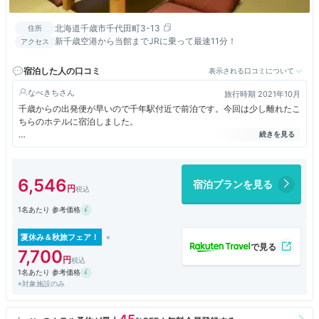
北海道千歳市千代田町3-13
住所
新千歳空港から当館までJRに乗って最速11分！
アクセス
宿泊した人の口コミ
表示される口コミについて
なべきち
旅行時期 2021年10月
千歳からの出発便が早いので千年駅付近で前泊です。今回は少し離れたこ
ちらのホテルに宿泊しました。
シンプルですが利用しやすい部屋清潔で快適です。
1階には居酒屋さん、コンビニも近く利便性は悪くなかったです。
6,546
宿泊プランを見る
1名あたり 参考価格
夏休み＆秋旅フェア！
7,700
1名あたり 参考価格
※対象施設のみ