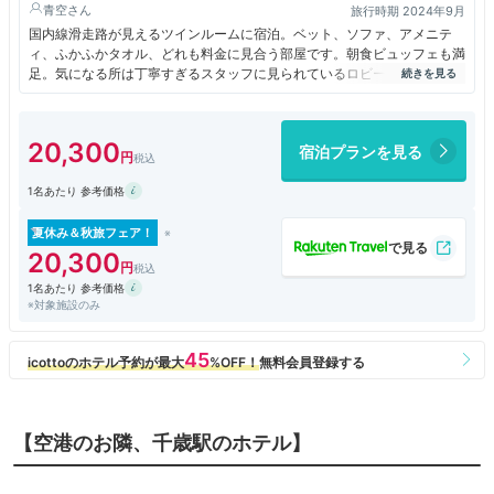
青空
旅行時期 2024年9月
国内線滑走路が見えるツインルームに宿泊。ベット、ソファ、アメニテ
ィ、ふかふかタオル、どれも料金に見合う部屋です。朝食ビュッフェも満
足。気になる所は丁寧すぎるスタッフに見られているロビーフロアの居心
地の悪さと館内が暗すぎます。食事を楽しみ、部屋でゆっくり滞在する方
にお勧めのホテルです。
20,300
宿泊プランを見る
1名あたり 参考価格
夏休み＆秋旅フェア！
20,300
1名あたり 参考価格
※対象施設のみ
【空港のお隣、千歳駅のホテル】