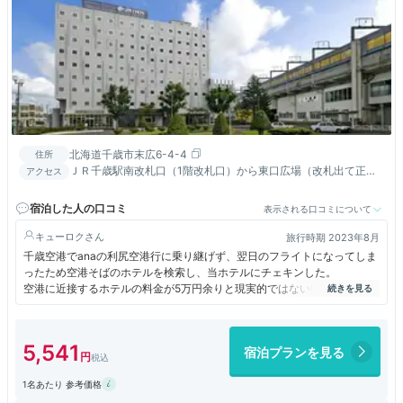
北海道千歳市末広6-4-4
住所
ＪＲ千歳駅南改札口（1階改札口）から東口広場（改札出て正面
アクセス
出口）を左折し徒歩約30秒
宿泊した人の口コミ
表示される口コミについて
キューロク
旅行時期 2023年8月
千歳空港でanaの利尻空港行に乗り継げず、翌日のフライトになってしま
ったため空港そばのホテルを検索し、当ホテルにチェキンした。
空港に近接するホテルの料金が5万円余りと現実的ではない中で、18,000
円の料金を提示してきたが、お盆の繁忙期ということと、当日の予約のた
め妥当な金額かと納得してのチェキンだった。
5,541
宿泊プランを見る
空港からJRで30分ほどの距離が苦にならなければ非常時のチェキンの選
択肢の一つとなるだろう。
1名あたり 参考価格