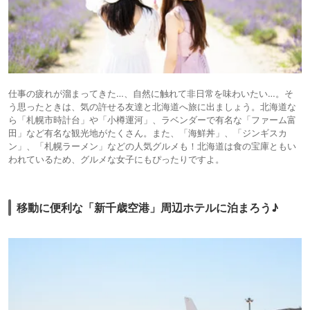
仕事の疲れが溜まってきた…、自然に触れて非日常を味わいたい…。そ
う思ったときは、気の許せる友達と北海道へ旅に出ましょう。北海道な
ら「札幌市時計台」や「小樽運河」、ラベンダーで有名な「ファーム富
田」など有名な観光地がたくさん。また、「海鮮丼」、「ジンギスカ
ン」、「札幌ラーメン」などの人気グルメも！北海道は食の宝庫ともい
われているため、グルメな女子にもぴったりですよ。
移動に便利な「新千歳空港」周辺ホテルに泊まろう♪