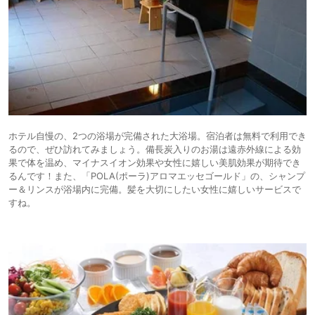
ホテル自慢の、2つの浴場が完備された大浴場。宿泊者は無料で利用でき
るので、ぜひ訪れてみましょう。備長炭入りのお湯は遠赤外線による効
果で体を温め、マイナスイオン効果や女性に嬉しい美肌効果が期待でき
るんです！また、「POLA(ポーラ)アロマエッセゴールド」の、シャンプ
ー＆リンスが浴場内に完備。髪を大切にしたい女性に嬉しいサービスで
すね。