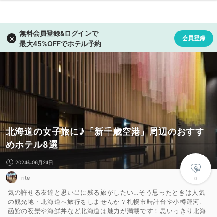
北海道の女子旅に♪「新千歳空港」周辺のおすす
めホテル8選
2024年06月24日
rite
0
気の許せる友達と思い出に残る旅がしたい…そう思ったときは人気
の観光地・北海道へ旅行をしませんか？札幌市時計台や小樽運河、
函館の夜景や海鮮丼など北海道は魅力が満載です！思いっきり北海