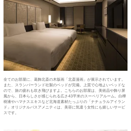
全てのお部屋に、葛飾北斎の木版画「北斎漫画」が展示されています。
また、スランバーランド社製のベッドが完備。上質で心地よいベッドな
ので、旅の疲れも吹き飛びますよ。こちらのお部屋は、美術品や飾り屏
風から、日本らしさが感じられる広さ43平米のスーペリアルーム。⽩樺
樹液やハマナスエキスなど北海道素材たっぷりの「ナチュラルアイラン
ド」オリジナルバスアメニティは、美容に気遣う女性にも嬉しいサービ
スです。