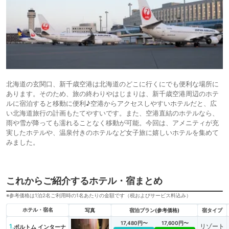
北海道の玄関口、新千歳空港は北海道のどこに行くにでも便利な場所に
あります。そのため、旅の終わりやはじまりは、新千歳空港周辺のホテ
ルに宿泊すると移動に便利♪空港からアクセスしやすいホテルだと、広
い北海道旅行の計画もたてやすいです。また、空港直結のホテルなら、
雨や雪が降っても濡れることなく移動が可能。今回は、アメニティが充
実したホテルや、温泉付きのホテルなど女子旅に嬉しいホテルを集めて
みました。
これからご紹介するホテル・宿まとめ
※参考価格は1泊2名ご利用時の1名あたりの金額です（税およびサービス料込み）
ホテル・宿名
写真
宿泊プラン(参考価格)
宿タイプ
17,480円〜
17,600円〜
1.
リゾート
ポルトム インターナ