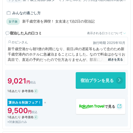
または2階出発口Eゲート隣／新千歳空港国際線ターミナルビルよ
り、連絡施設を通って徒歩約10～15分／JR新千歳空港駅から徒
みんなの過ごし方
歩約5分
新千歳空港を満喫！ 女友達と1泊2日の宿泊記
女子旅
宿泊した人の口コミ
表示される口コミについて
ロビン
旅行時期 2025年10月
新千歳空港から朝1便の利用になり、前日JRの遅延等もあって念のため新
千歳空港内のホテルに急遽泊まることにしました。なので料金はかなりお
高目で、直近の予約だったので仕方ありませんが、部屋に入ってこの狭さ
でこのお値段かとちょっとがっかりでしたが、唯一お部屋の窓から飛行機
や滑走路が見られたのはとっても嬉しかった。夜の空港もとっても素敵で
した。札幌や千歳は最近ホテル代が高騰していて、何とかならないあかな
9,021
宿泊プランを見る
あと思っています。
1名あたり 参考価格
夏休み＆秋旅フェア！
9,500
1名あたり 参考価格
※対象施設のみ