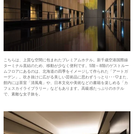
こちらは、上質な空間に包まれたプレミアムホテル。新千歳空港国際線
ターミナル直結のため、移動が少なく便利です。5階～8階のゲストルー
ムフロアにあるのは、北海道の四季をイメージして作られた「アートガ
ーデン」。吹き抜けに広がる美しい芸術品に思わずうっとり･･･♡また、
館内には茶室「清風庵」や、日本文化や美術などの書籍を楽しめる「カ
フェスカイライブラリー」などもあります。高級感たっぷりのホテル
で、素敵な女子旅を。