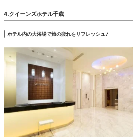
あって、豪華なお部屋ですね。一人だったので、広すぎましたが・・・。
洗面やバスとトイレが別々なのも良いところです。
4.クイーンズホテル千歳
朝食会場は、ハスカップガーデンで。ウイング棟からは、エレベーターを
降りたらすぐの場所にあるので、とっても便利です。朝食も充実していま
すし、美味しいので朝食はおすすめです。（ブッフェ形式です）
ホテル内の大浴場で旅の疲れをリフレッシュ♪
あとは、ホテルのそばにスープカレー屋さんなどがあり、そちらでも夕食
等いただけます。また、隣はイオンなので、飲食物などを購入するにも便
利なので、良い場所ですね。もちろんホテル内にファミリーマートがあ
り、お土産なども結構充実していますので、ホテル付近で何でも揃います
ね。
新千歳空港に夜遅く着いた時や最終日前の宿泊等に便利なホテルです。