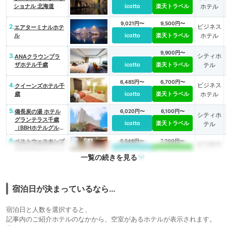
ショナル 北海道
icotto
楽天トラベル
ホテル
9,021円〜
9,500円〜
2.
ビジネス
エアターミナルホテ
ル
icotto
楽天トラベル
ホテル
9,900円〜
3.
シティホ
ANAクラウンプラ
ザホテル千歳
icotto
楽天トラベル
テル
6,485円〜
6,700円〜
4.
ビジネス
クイーンズホテル千
歳
icotto
楽天トラベル
ホテル
5.
備長炭の湯 ホテル
6,020円〜
6,100円〜
シティホ
グランテラス千歳
icotto
楽天トラベル
テル
（BBHホテルグルー
プ）
6.
ベストウェスタンプ
6,546円〜
7,700円〜
ビジネス
ラスホテルフィーノ
icotto
楽天トラベル
ホテル
一覧の続きを見る
千歳
3,624円〜
4,100円〜
ビジネス
7.
千歳第一ホテル
icotto
楽天トラベル
ホテル
宿泊日が決まっているなら…
6,100円〜
8.
ビジネス
千歳ステーションホ
宿泊日と人数を選択すると、
テル
icotto
楽天トラベル
ホテル
記事内のご紹介ホテルのなかから、空室があるホテルが表示されます。