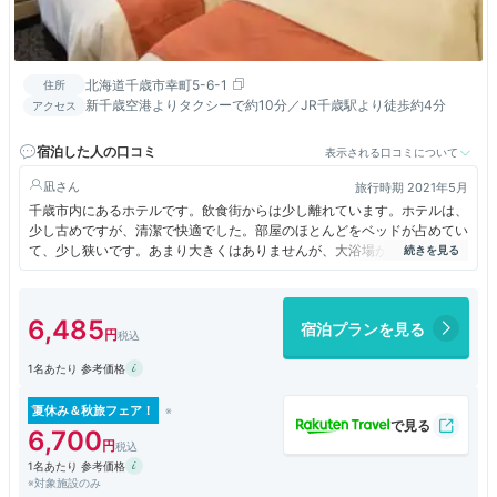
北海道千歳市幸町5-6-1
住所
新千歳空港よりタクシーで約10分／JR千歳駅より徒歩約4分
アクセス
宿泊した人の口コミ
表示される口コミについて
凪
旅行時期 2021年5月
千歳市内にあるホテルです。飲食街からは少し離れています。ホテルは、
少し古めですが、清潔で快適でした。部屋のほとんどをベッドが占めてい
て、少し狭いです。あまり大きくはありませんが、大浴場があって気持ち
よく利用できました。飛行場からは少し離れているので、朝１便を利用す
る人は、けっこう早くにチェックアウトしなければなりません。朝食は、
まずまずでした。
6,485
宿泊プランを見る
1名あたり 参考価格
夏休み＆秋旅フェア！
6,700
1名あたり 参考価格
※対象施設のみ