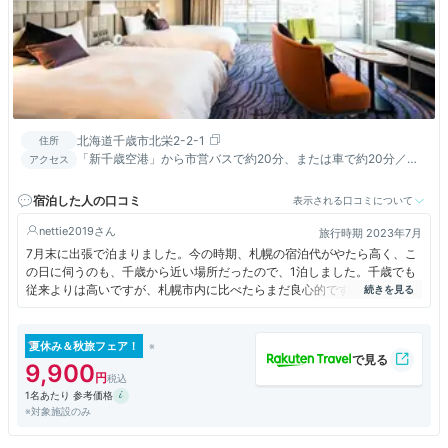
北海道千歳市北栄2-2-1
住所
「新千歳空港」から市営バスで約20分、または車で約20分／
アクセス
JR「千歳駅」から徒歩約7分／「千歳IC」から車で約17分
宿泊した人の口コミ
表示される口コミについて
nettie2019
旅行時期 2023年7月
7月末に出張で泊まりました。今の時期、札幌の宿泊代がやたら高く、こ
の日に伺うのも、千歳から近い場所だったので、1泊しました。千歳でも
従来よりは高いですが、札幌市内に比べたらまだ良心的です。ちなみに、
ANA SFC会員プランで予約したので、朝食無料やお部屋のアップグレ
ードなどしていただけ、ありがとうございました。（ウイング棟のプレミ
アツインにしていただけました）
夏休み＆秋旅フェア！
立地は新千歳空港から近いので、便利です。（ちょっと車で空港に行けま
9,900
す）
1名あたり 参考価格
駐車場も無料なのが良いですね。
※対象施設のみ
ウイング棟は新しいので、すべてきれいです。プレミアツインというだけ