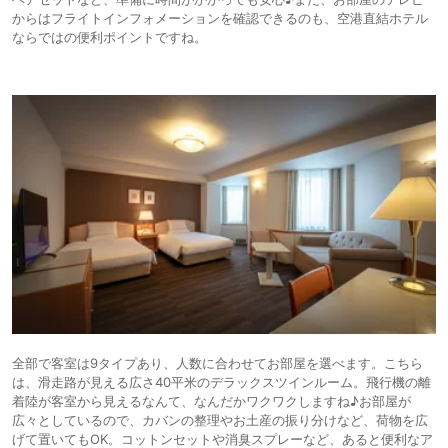
からはフライトインフォメーションを確認できるのも、空港直結ホテル
ならではの便利ポイントですね。
全部で客室は9タイプあり、人数に合わせてお部屋を選べます。こちら
は、滑走路が見える広さ40平米のデラックスツインルーム。飛行機の離
着陸が客室から見えるなんて、なんだかワクワクしますね♪お部屋が
広々としているので、カバンの整理やお土産の振り分けなど、荷物を広
げて置いてもOK。コットンセットや消臭スプレーなど、あると便利なア