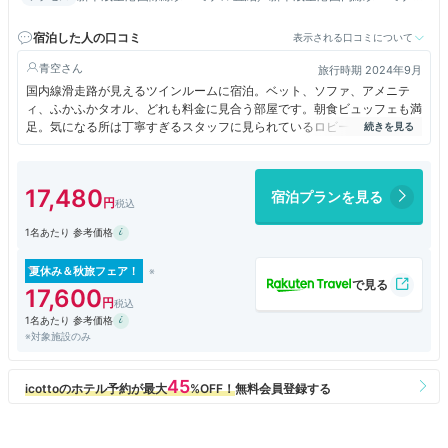
ル・JR新千歳空港駅改札口より徒歩約10分／千歳ICより車で約8
㎞
宿泊した人の口コミ
表示される口コミについて
青空
旅行時期 2024年9月
国内線滑走路が見えるツインルームに宿泊。ベット、ソファ、アメニテ
ィ、ふかふかタオル、どれも料金に見合う部屋です。朝食ビュッフェも満
足。気になる所は丁寧すぎるスタッフに見られているロビーフロアの居心
地の悪さと館内が暗すぎます。食事を楽しみ、部屋でゆっくり滞在する方
にお勧めのホテルです。
17,480
宿泊プランを見る
1名あたり 参考価格
夏休み＆秋旅フェア！
17,600
1名あたり 参考価格
※対象施設のみ