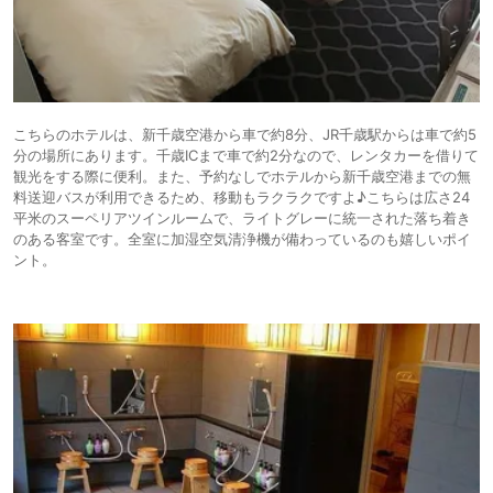
こちらのホテルは、新千歳空港から車で約8分、JR千歳駅からは車で約5
分の場所にあります。千歳ICまで車で約2分なので、レンタカーを借りて
観光をする際に便利。また、予約なしでホテルから新千歳空港までの無
料送迎バスが利用できるため、移動もラクラクですよ♪こちらは広さ24
平米のスーペリアツインルームで、ライトグレーに統一された落ち着き
のある客室です。全室に加湿空気清浄機が備わっているのも嬉しいポイ
ント。