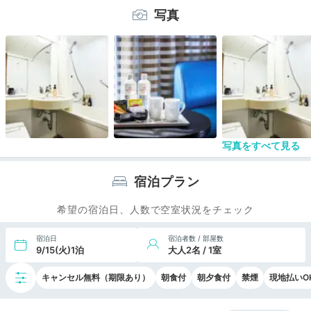
部屋に置かれているパジャマのような部屋着はきち
写真
んとビニールでpackingされているが、開けるとと
ても臭い着られない、たぶんとても古くて傷んでい
る。
以前はタオルも同様だったが、タオルは最近改善さ
れてきたので、順番に改善を期待したい。
つまり、部屋でくつろぐには自分なりの準備が必要
ではある。
最も問題は朝食。この料金で準備される食事として
は不満を感じる。
冷凍の業務用加工食品ばかり並んでいる。
写真をすべて見る
個人的には野菜とカレー、その場で焼いてくれるオ
ムレツくらいしか食べるものがない。
宿泊プラン
希望の宿泊日、人数で空室状況をチェック
宿泊日
宿泊者数 / 部屋数
9/15(火)1泊
大人2名 / 1室
キャンセル無料（期限あり）
朝食付
朝夕食付
禁煙
現地払いO