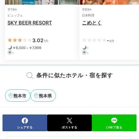
13m
63m
ビュッフェ
日本料理
SKY BEER RESORT
こめとく
3.02
-
1件
4件
￥6,000～￥7,999
-
-
-
条件に似たホテル・宿を探す
熊本市
熊本県
シェアする
ポストする
LINEで送る