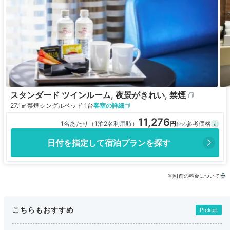
スタンダード ツインルーム, 夜景がきれい, 禁煙
27.1㎡
禁煙
シングルベッド 1台
客室の詳細
11,276
1名あたり（1泊2名利用時）
日付を指定して宿泊プランを探す
割引前の料金について
こちらもおすすめ
Pickup