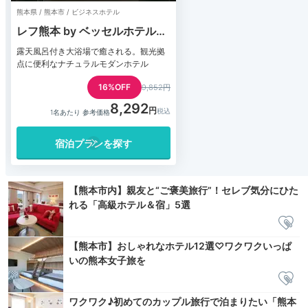
熊本県 / 熊本市 / ビジネスホテル
レフ熊本 by ベッセルホテルズ
（REF Kumamoto）
露天風呂付き大浴場で癒される。観光拠
点に便利なナチュラルモダンホテル
16%OFF
9,852円
8,292
1名あたり 参考価格
宿泊プランを探す
【熊本市内】親友と“ご褒美旅行”！セレブ気分にひた
れる「高級ホテル＆宿」5選
【熊本市】おしゃれなホテル12選♡ワクワクいっぱ
いの熊本女子旅を
ワクワク♪初めてのカップル旅行で泊まりたい「熊本