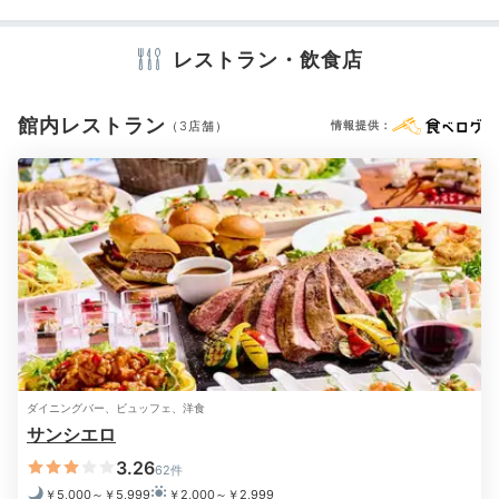
テレビ
冷蔵庫
ミニバー
スリッパ
洗浄機付トイレ
歯ブラシ
カミソリ
シャンプー
リンス
ボディソープ
タオル
バスタオル
レストラン・飲食店
ドライヤー
お茶セット
電気ポット
館内レストラン
（3店舗）
情報提供：
※設備・アメニティは、確認が取れている情報を表示しています。
ダイニングバー、ビュッフェ、洋食
サンシエロ
3.26
62件
￥5,000～￥5,999
￥2,000～￥2,999