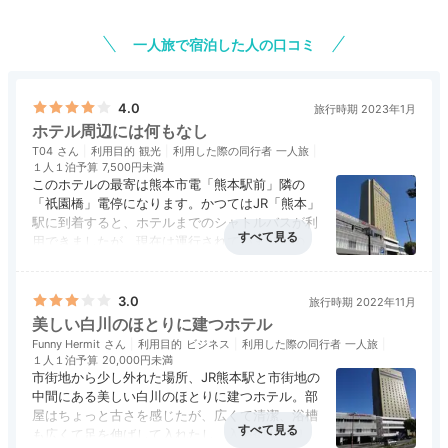
一人旅で宿泊した人の口コミ
4.0
旅行時期 2023年1月
ホテル周辺には何もなし
T04
利用目的
観光
利用した際の同行者
一人旅
１人１泊予算
7,500円未満
このホテルの最寄は熊本市電「熊本駅前」隣の
「祇園橋」電停になります。かつてはJR「熊本」
駅に到着すると、ホテルまでのシャトルバスが利
用できましたが、現在は運行されていませんの
で、市電を利用するか、徒歩になります。ホテル
アクセス
3.5
コスパ
評価なし
客室
3.5
接客対応
4.0
風呂
3.5
周辺に食事場所などは見当たりませんので、やは
食事・ドリンク
評価なし
バリアフリー
評価なし
り「熊本駅」に向かうか、あるいは市電で「辛島
3.0
旅行時期 2022年11月
町」方面に向かうかになります。そのあたりを考
美しい白川のほとりに建つホテル
えてホテルに向かうのが良いと思います。
Funny Hermit
利用目的
ビジネス
利用した際の同行者
一人旅
１人１泊予算
20,000円未満
市街地から少し外れた場所、JR熊本駅と市街地の
中間にある美しい白川のほとりに建つホテル。部
屋はちょっと古さを感じたが、広くて清潔、浴槽
も広くて足を伸ばして入れたし、入浴剤も香りが