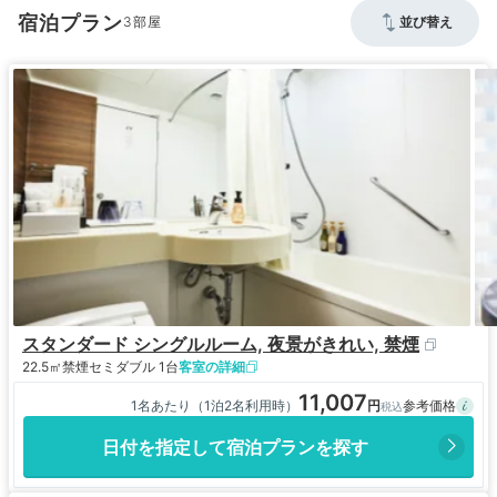
宿泊プラン
3
並び替え
スタンダード シングルルーム, 夜景がきれい, 禁煙
22.5㎡
禁煙
セミダブル 1台
客室の詳細
11,007
1名あたり（1泊2名利用時）
日付を指定して宿泊プランを探す