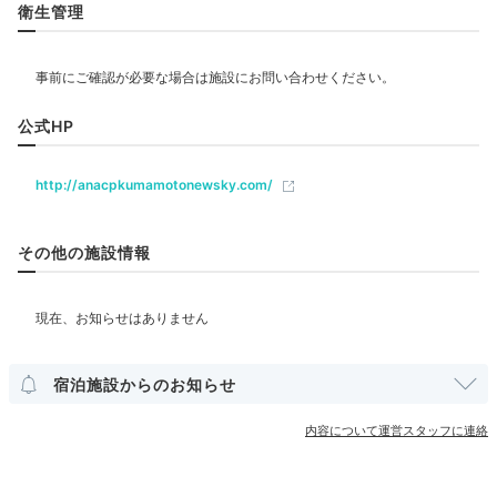
衛生管理
エステ・マッサージ
飲食
レストラン
ラウンジ
ルームサービス
公式HP
http://anacpkumamotonewsky.com/
ベビー＆子供関連
ベビーベッド
その他の施設情報
部屋情報
洋室
スイート
インターネット利用可能
Wi-Fi利用可能
宿泊施設からのお知らせ
その他館内施設
宴会場
売店・ギフトショップ
クリーニングサービス
内容について運営スタッフに連絡
アメニティ