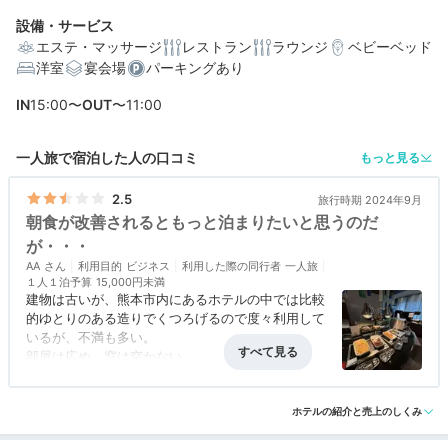
朝は約80種類の和洋バイキングをお楽しみください。
設備・サービス
エステ・マッサージ
レストラン
ラウンジ
ベビーベッド
洋室
宴会場
パーキングあり
IN
15:00〜
OUT
〜11:00
一人旅で宿泊した人の口コミ
もっと見る
2.5
旅行時期 2024年9月
朝食が改善されるともっと泊まりたいと思うのだ
が・・・
AA
利用目的
ビジネス
利用した際の同行者
一人旅
１人１泊予算
15,000円未満
建物は古いが、熊本市内にあるホテルの中では比較
的ゆとりのある造りでくつろげるので度々利用して
いるが、不満も多い。
部屋は広め、窓は空かない。
清掃されているのだが、毎回ベッドリネンの上や洗
アクセス
2.0
コスパ
2.0
客室
2.5
接客対応
4.0
風呂
2.0
面所に髪の毛が落ちているのは残念。
食事・ドリンク
1.0
バリアフリー
評価なし
デスクライトが置かれているが、部屋の暗さの改善
ホテルの紹介と売上のしくみ
にはいまいち役立たない。