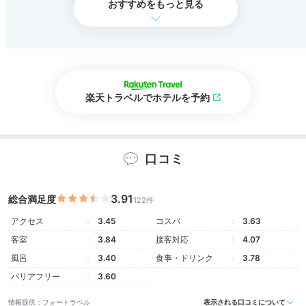
おすすめをもっと見る
楽天トラベルでホテルを予約
口コミ
3.91
総合満足度
122件
アクセス
3.45
コスパ
3.63
客室
3.84
接客対応
4.07
風呂
3.40
食事・ドリンク
3.78
バリアフリー
3.60
情報提供：フォートラベル
表示される口コミについて