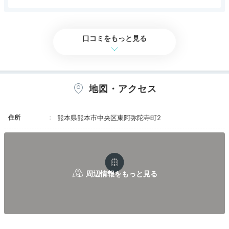
よく、すごくリラックスできた。また、高層階だ
アクセス
3.0
コスパ
3.0
客室
3.0
接客対応
3.0
風呂
3.5
ったので景色も良かった。寝る前に、ラウンジで
食事・ドリンク
評価なし
バリアフリー
評価なし
軽く寝酒を飲んでゆっくりと就寝できた。
口コミをもっと見る
地図・アクセス
住所
熊本県熊本市中央区東阿弥陀寺町2