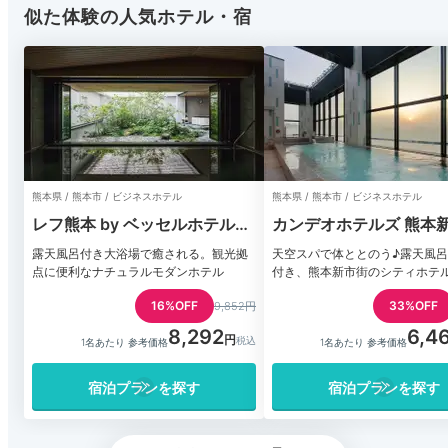
似た体験の人気ホテル・宿
熊本県 / 熊本市 / ビジネスホテル
熊本県 / 熊本市 / ビジネスホテル
レフ熊本 by ベッセルホテルズ
カンデオホテルズ 熊本
（REF Kumamoto）
露天風呂付き大浴場で癒される。観光拠
天空スパで体ととのう♪露天風
点に便利なナチュラルモダンホテル
付き、熊本新市街のシティホテ
16%OFF
33%OFF
9,852円
8,292
6,4
1名あたり 参考価格
1名あたり 参考価格
宿泊プランを探す
宿泊プランを探す