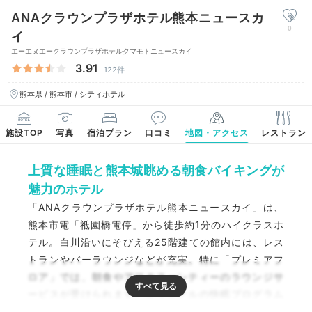
ANAクラウンプラザホテル熊本ニュースカ
0
イ
エーエヌエークラウンプラザホテルクマモトニュースカイ
3.91
122件
熊本県 / 熊本市 / シティホテル
施設TOP
写真
宿泊プラン
口コミ
地図・アクセス
レストラン
上質な睡眠と熊本城眺める朝食バイキングが
魅力のホテル
「ANAクラウンプラザホテル熊本ニュースカイ」は、
熊本市電「祗園橋電停」から徒歩約1分のハイクラスホ
テル。白川沿いにそびえる25階建ての館内には、レス
トランやバーラウンジなどが充実。特に「プレミアフ
ロア」では、朝食やアフタヌーンティーのラウンジサ
ービスが受けられます。オリジナルの快眠プログラム
「スリープ・アドバンテージ」で上質な睡眠を提供。