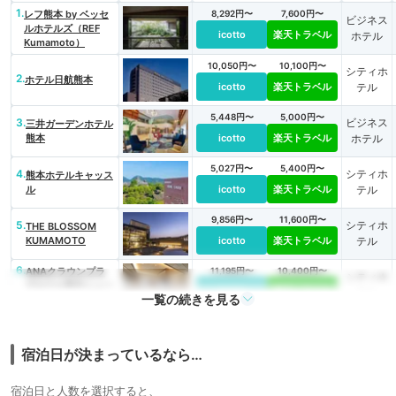
1.
レフ熊本 by ベッセ
8,292円〜
7,600円〜
ビジネス
ルホテルズ（REF
icotto
楽天トラベル
ホテル
Kumamoto）
10,050円〜
10,100円〜
シティホ
2.
ホテル日航熊本
icotto
楽天トラベル
テル
5,448円〜
5,000円〜
3.
ビジネス
三井ガーデンホテル
熊本
icotto
楽天トラベル
ホテル
5,027円〜
5,400円〜
4.
シティホ
熊本ホテルキャッス
ル
icotto
楽天トラベル
テル
9,856円〜
11,600円〜
5.
シティホ
THE BLOSSOM
KUMAMOTO
icotto
楽天トラベル
テル
6.
ANAクラウンプラ
11,195円〜
10,400円〜
シティホ
ザホテル熊本ニュー
icotto
楽天トラベル
テル
一覧の続きを見る
スカイ
6,505円〜
5,800円〜
7.
ビジネス
PLACE HOTEL
Ascot
icotto
楽天トラベル
ホテル
宿泊日が決まっているなら…
11,300円〜
8.
リゾート
黒川温泉 瀬の本高
宿泊日と人数を選択すると、
原ホテル
icotto
楽天トラベル
ホテル