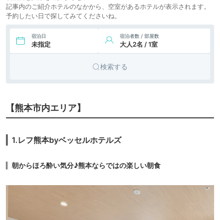
記事内のご紹介ホテルのなかから、空室があるホテルが表示されます。
予約したい日で探してみてくださいね。
20,900円〜
9.
黒川温泉 山あいの
旅館
宿 山みず木
icotto
楽天トラベル
宿泊日
宿泊者数 / 部屋数
未指定
大人2名 / 1室
10.
ホテルアレグリア
17,307円〜
20,300円〜
リゾート
ガーデンズアマク
icotto
楽天トラベル
ホテル
サ
検索する
23,100円〜
11.
旅館
黒川温泉 旅館 山河
icotto
楽天トラベル
39,150円〜
34,500円〜
12.
【熊本市内エリア】
黒川温泉 山みず木
旅館
別邸 深山山荘
icotto
楽天トラベル
13.
玉名温泉 1350坪
9,000円〜
1.レフ熊本byベッセルホテルズ
旅館
の日本庭園の宿 尚
icotto
楽天トラベル
玄山荘
25,100円〜
14.
下田温泉 湯の郷く
朝からほろ酔い気分♪熊本ならではの楽しい朝食
旅館
れよん
icotto
楽天トラベル