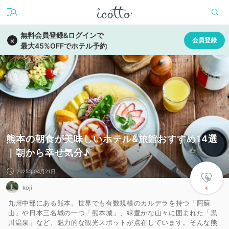
熊本の朝食が美味しいホテル&旅館おすすめ14選
｜朝から幸せ気分♪
2025年04月21日
koji
4
九州中部にある熊本。世界でも有数規模のカルデラを持つ「阿蘇
山」や日本三名城の一つ「熊本城」、緑豊かな山々に囲まれた「黒
川温泉」など、魅力的な観光スポットが点在しています。そんな熊