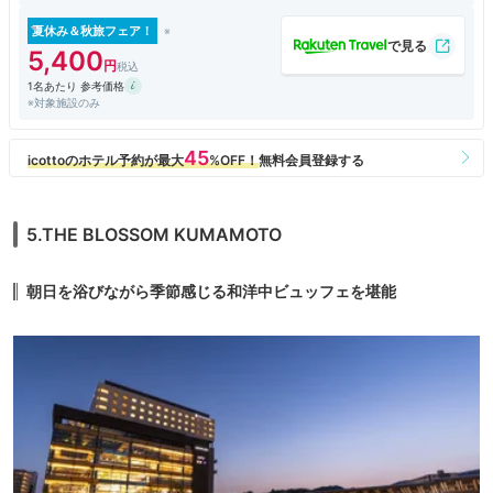
しかし、熊本城は夜になるとライトアップされています。市役所は夜は入
ることができないのでこの夜景を身近でみられるのはこのホテルだけで
夏休み＆秋旅フェア！
は？
5,400
1名あたり 参考価格
※対象施設のみ
5.THE BLOSSOM KUMAMOTO
朝日を浴びながら季節感じる和洋中ビュッフェを堪能