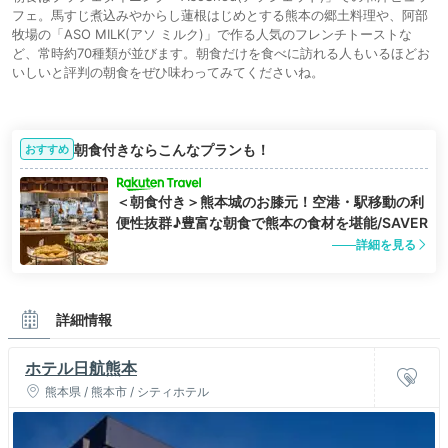
フェ。馬すじ煮込みやからし蓮根はじめとする熊本の郷土料理や、阿部
牧場の「ASO MILK(アソ ミルク)」で作る人気のフレンチトーストな
ど、常時約70種類が並びます。朝食だけを食べに訪れる人もいるほどお
いしいと評判の朝食をぜひ味わってみてくださいね。
朝食付きならこんなプランも！
おすすめ
＜朝食付き＞熊本城のお膝元！空港・駅移動の利
便性抜群♪豊富な朝食で熊本の食材を堪能/SAVER
詳細を見る
詳細情報
ホテル日航熊本
熊本県 / 熊本市 / シティホテル