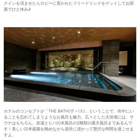
クインを済ませたらロビーに置かれたフリードリンクをゲットしてお部
屋でひと休み♪
ホテルのコンセプトが「THE BATH(ザ バス)」ということで、街中にい
ることを忘れてしまうようなお風呂も魅力。広々とした大浴場には、サ
ウナはもちろん、壺湯とヒバの木風呂の2種類の露天風呂まであるんで
す！美しい日本庭園を眺めながら湯舟に浸かって贅沢な時間を過ごせま
すよ。