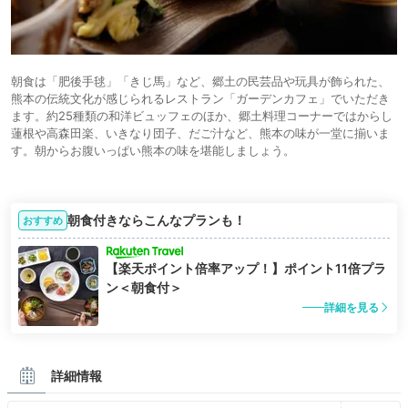
朝食は「肥後手毬」「きじ馬」など、郷土の民芸品や玩具が飾られた、
熊本の伝統文化が感じられるレストラン「ガーデンカフェ」でいただき
ます。約25種類の和洋ビュッフェのほか、郷土料理コーナーではからし
蓮根や高森田楽、いきなり団子、だご汁など、熊本の味が一堂に揃いま
す。朝からお腹いっぱい熊本の味を堪能しましょう。
朝食付きならこんなプランも！
おすすめ
【楽天ポイント倍率アップ！】ポイント11倍プラ
ン＜朝食付＞
詳細を見る
詳細情報