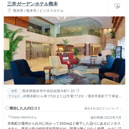
三井ガーデンホテル熊本
熊本県 / 熊本市 / ビジネスホテル
熊本県熊本市中央区紺屋今町1-20
住所
JR熊本駅から車で5分または市電で12分（電停辛島町で下車徒歩
アクセス
3分）バス利用は桜町バスターミナル下車徒歩5分
宿泊した人の口コミ
表示される口コミについて
Funny Hermit
旅行時期 2022年11月
辛島町の電停から白川に向かって200mほど南下した辺りにあるビジネス
ホテル。風呂は多少経年劣化気味だが、部屋は狭くはなく綺麗。ただし11