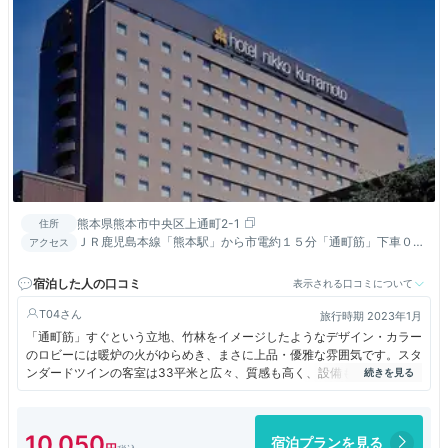
熊本県熊本市中央区上通町2-1
住所
ＪＲ鹿児島本線「熊本駅」から市電約１５分「通町筋」下車０分
アクセス
／九州自動車道 熊本ＩＣより約８ｋｍ／鶴屋百貨店向い側
宿泊した人の口コミ
表示される口コミについて
T04
旅行時期 2023年1月
「通町筋」すぐという立地、竹林をイメージしたようなデザイン・カラー
のロビーには暖炉の火がゆらめき、まさに上品・優雅な雰囲気です。スタ
ンダードツインの客室は33平米と広々、質感も高く、設備も行き届いて
おり、窓からは熊本城の姿を楽しめました。バスルームの浴室は洗い場付
き、椅子・桶も用意されています。洗面所には荷物カゴ、トイレの便器は
自動開閉・自動洗浄の最新型です。「アソシェッド」の朝食はすばらし
10,050
宿泊プランを見る
く、「桃李」のランチも良いものでした。熊本を訪れたいと思わせるホテ