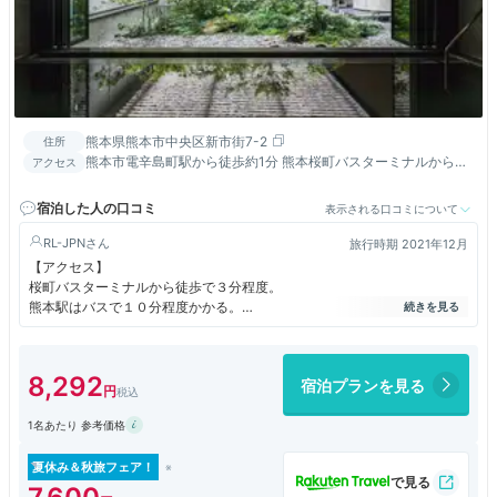
熊本県熊本市中央区新市街7-2
住所
熊本市電辛島町駅から徒歩約1分 熊本桜町バスターミナルから徒
アクセス
歩約6分
宿泊した人の口コミ
表示される口コミについて
RL-JPN
旅行時期 2021年12月
【アクセス】
桜町バスターミナルから徒歩で３分程度。
熊本駅はバスで１０分程度かかる。
街の中心部にあり、ホテル入り口が商店街の中。
周囲に飲食店（２４時間営業の松屋、松乃家、すき家なども）が数多くあ
り、非常に便利な立地。
8,292
宿泊プランを見る
1名あたり 参考価格
【チェックイン】
２階のフロントでのチェックイン。
スタッフはほとんどが外国人（アジア系）だったが、日本語も十分に通じ
夏休み＆秋旅フェア！
て丁寧な対応。