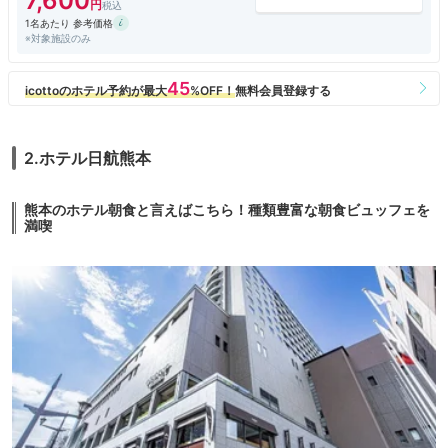
7,600
1名あたり 参考価格
※対象施設のみ
【部屋】スタンダードダブル【禁煙】
一応ユニットバスの部屋がいいかとこのタイプで。
ただ、３階にある大浴場が広くて、ツボ風呂ならぬかまど風呂が２つと大
きな桶風呂など充実しており、そちら利用で結局部屋の風呂は使わなかっ
た。
大浴場にちゃんとフェイスタオルが置かれているのも、このクラスでは珍
しく便利。
2.ホテル日航熊本
ブルーレイの貸し出しもあって感激。
ベッドの下にスーツケースなどが置けるようになっているなど、機能的な
作りも良い。
熊本のホテル朝食と言えばこちら！種類豊富な朝食ビュッフェを
満喫
【朝食・ドリンクサービス】
２泊のうち１泊を郷土料理いろいろ試せる朝食付きで。
赤牛ハンバーガーのパティのみいただくが、まあまあか。
ダゴ汁やからし蓮根、いきなり団子などもあって楽しめるが、１回で十分
かも。
ドリンクサービスは夜２３時までコーヒーやソフトドリンクが用意されて
いた。
（朝食時間帯は朝食利用者のみ）
【総評】