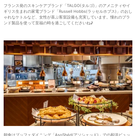
フランス発のスキンケアブランド「TALGO(タルゴ)」のアメニティやイ
ギリス生まれの家電ブランド「Russell Hobbs(ラッセルホブス)」のおし
ゃれなケトルなど、女性が喜ぶ客室設備も充実しています。憧れのブラ
ンド製品を使って至福の時を過ごしてくださいね♪
朝食はブッフェダイニング「AsoShéd(アソシェッド)」での和洋ビュッ