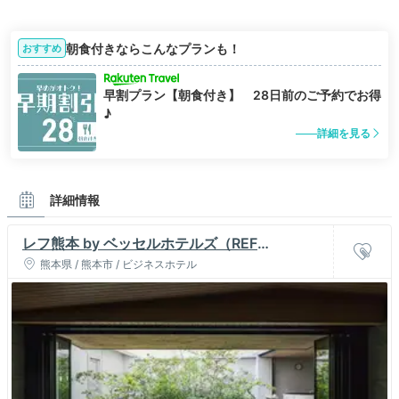
朝食付きならこんなプランも！
おすすめ
早割プラン【朝食付き】 28日前のご予約でお得
♪
詳細を見る
詳細情報
レフ熊本 by ベッセルホテルズ（REF
Kumamoto）
熊本県 / 熊本市 / ビジネスホテル