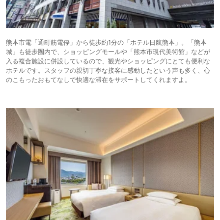
石垣島のベッセルホテルに宿泊以来のベッセルだったが、レフブランドは
かなりいい感じ。
全国にもっと増えてもらえると嬉しいが・・・このご時世難しいかな。
熊本市電「通町筋電停」から徒歩約1分の「ホテル日航熊本」。「熊本
城」も徒歩圏内で、ショッピングモールや「熊本市現代美術館」などが
入る複合施設に併設しているので、観光やショッピングにとても便利な
ホテルです。スタッフの親切丁寧な接客に感動したという声も多く、心
のこもったおもてなしで快適な滞在をサポートしてくれますよ。