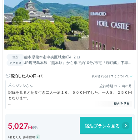
熊本県熊本市中央区城東町4-2
住所
JR鹿児島本線『熊本駅』から車で約10分/市電『通町筋』下車徒
アクセス
歩約3分/九州自動車道『熊本IC』より約8.7km
宿泊した人の口コミ
表示される口コミについて
ジジンシ
旅行時期 2023年5月
記録を見ると朝食付き二人一泊１６、５００円でした。一人８、２５０円
となります。
ホテル名の通りホテルの部屋から熊本城が見れます。（ただし、熊本城が
見える部屋側のみ） どうせ泊まるならとこちら側の部屋を選択しました
5,027
宿泊プランを見る
が、後から調査すると熊本市役所の展望台（無料）からも熊本城が見れる
ことがわり・・ガッカリ
1名あたり 参考価格