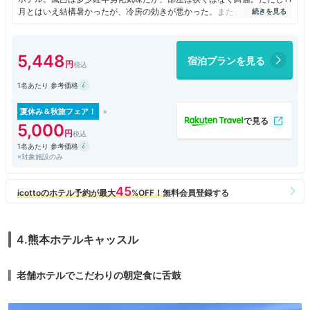
月とはいえ結構暑かったが、冷房の効きが悪かった。また、新市街からち
ょっと離れた立地なので、外が静かで良かった。このホテルチェーンは三
井のすまいLOOPと連携していると説明されたので、カードのポイントが
貯める先が増えると期待したが、かなりの常連にならないと貯まらないら
5,448
宿泊プランを見る
しい。
1名あたり 参考価格
夏休み＆秋旅フェア！
5,000
1名あたり 参考価格
※対象施設のみ
4.熊本ホテルキャッスル
老舗ホテルでこだわりの朝定食に舌鼓