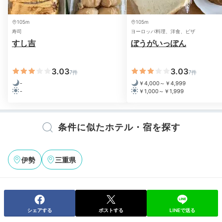
105m
105m
寿司
ヨーロッパ料理、洋食、ピザ
すし吉
ぼうがいっぽん
3.03
3.03
7件
7件
-
￥4,000～￥4,999
-
￥1,000～￥1,999
条件に似たホテル・宿を探す
伊勢
三重県
シェアする
ポストする
LINEで送る