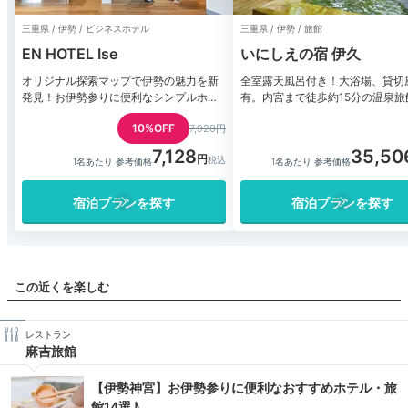
三重県 / 伊勢 / ビジネスホテル
三重県 / 伊勢 / 旅館
EN HOTEL Ise
いにしえの宿 伊久
オリジナル探索マップで伊勢の魅力を新
全室露天風呂付き！大浴場、貸切
発見！お伊勢参りに便利なシンプルホテ
有。内宮まで徒歩約15分の温泉旅
ル
10%OFF
7,920円
7,128
35,50
1名あたり 参考価格
1名あたり 参考価格
宿泊プランを探す
宿泊プランを探す
この近くを楽しむ
レストラン
麻吉旅館
【伊勢神宮】お伊勢参りに便利なおすすめホテル・旅
館14選♪