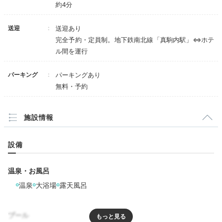
約4分
送迎
送迎あり
minaxy3737
完全予約・定員制。地下鉄南北線「真駒内駅」⇔ホテ
ル間を運行
「森ラウンジ」で本を読んだり、音楽を聴いたりして過
ごしました。絵本も充実しており、子連れでもゆっくり
+2
楽しめます！
パーキング
パーキングあり
無料・予約
施設情報
Dinner
18:00
設備
自分好みの夕食を
温泉・お風呂
たっぷり堪能
温泉
大浴場
露天風呂
プール