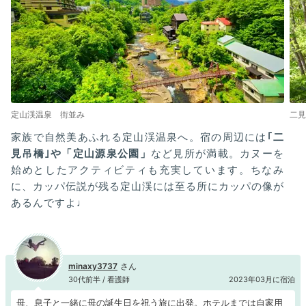
定山渓温泉 街並み
二見
家族で自然美あふれる定山渓温泉へ。宿の周辺には
｢二
見吊橋｣や「定山源泉公園」
など見所が満載。カヌーを
始めとしたアクティビティも充実しています。ちなみ
に、カッパ伝説が残る定山渓には至る所にカッパの像が
あるんですよ♩
minaxy3737
30代前半 / 看護師
2023年03月に宿泊
母、息子と一緒に母の誕生日を祝う旅に出発。ホテルまでは自家用