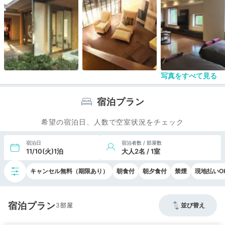
写真をすべて見る
宿泊プラン
希望の宿泊日、人数で空室状況をチェック
宿泊日
宿泊者数 / 部屋数
11/10(火)1泊
大人2名 / 1室
キャンセル無料（期限あり）
朝食付
朝夕食付
禁煙
現地払いO
宿泊プラン
3
並び替え