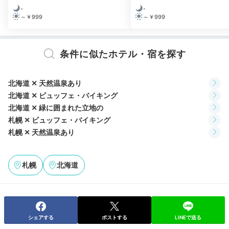
-
-
～￥999
～￥999
森ラウンジ 生演奏コンサート
食後はゆったりしたひと時を。
「森ラウンジ」では1日
4回生演奏コンサート
が開催されているので、聴きに行
条件に似たホテル・宿を探す
くのもアリ。ちなみに、事前に連絡すればサプライズに
も協力してもらえます。家族の記念日をケーキでお祝い
北海道 ✕ 天然温泉あり
しませんか？
北海道 ✕ ビュッフェ・バイキング
北海道 ✕ 緑に囲まれた立地の
札幌 ✕ ビュッフェ・バイキング
札幌 ✕ 天然温泉あり
minaxy3737
母の誕生日ということで事前にケーキを予約し、部屋ま
札幌
北海道
で届けていただきました。タイミングよく持ってきてい
+1
ただいたので、見事にサプライズ成功！母も喜んでくれ
ました。
シェアする
ポストする
LINEで送る