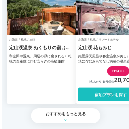
北海道 / 札幌 / 旅館
北海道 / 札幌 / リゾートホテル
定山渓温泉 ぬくもりの宿 ふる
定山渓 花もみじ
川
和空間や温泉、周辺の緑に癒される♩札
絶景露天風呂や客室温泉が美し
幌の奥座敷に佇む安らぎの高級旅館
渓に佇むおもてなし満載の温泉
11%OFF
20,7
1名あたり 参考価格
宿泊プランを探す
おすすめをもっと見る