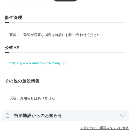
リラクゼーション
衛生管理
サウナ
岩盤浴
エステ・マッサージ
飲食
公式HP
森ビュッフェ 夕食イメージ
森ビ
レストラン
バー
ラウンジ
カフェ
夕食は2タイプで、レストランで味わう
和洋中の創作料
https://www.morino-uta.com/
理が並ぶ「森ビュッフェ」
も、個室のお食事処でいただ
ベビー＆子供関連
く「しゃぶしゃぶコース」も絶品。どちらの料理にも北
ベビーベッド
ベッドガード
その他の施設情報
海道の新鮮食材がたっぷり使われていますよ。
部屋情報
和洋室
洋室
インターネット利用可能
Wi-Fi利用可能
露天風呂付客室
minaxy3737
宿泊施設からのお知らせ
レストランで「森ビュッフェ」に舌鼓。具材や生地をオ
その他館内施設
内容について運営スタッフに連絡
ーダーする焼きたてピッツァ、新鮮なお刺身やステー
+4