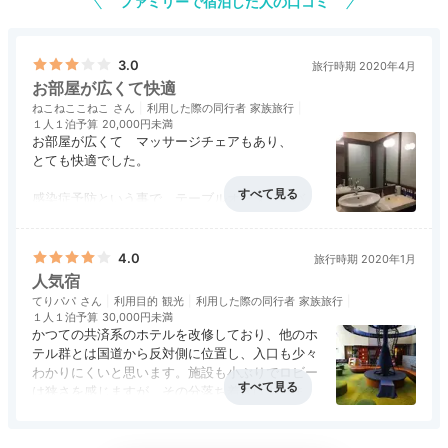
ファミリーで宿泊した人の口コミ
める客室、畳スペースでゴロゴロと寛げる和洋室など
様々です。4～5人で泊まれるお部屋もあり、家族やグ
3.0
旅行時期 2020年4月
ループ旅にも◎。
お部屋が広くて快適
ねこねここねこ
利用した際の同行者
家族旅行
１人１泊予算
20,000円未満
お部屋が広くて マッサージチェアもあり、
とても快適でした。
minaxy3737
感染症予防という事で テーブルオーダーのバイ
「和洋室」に宿泊しました。窓からは玄関と森が見えま
キング。
した。
+2
最初の前菜は 運ばれてくるという事だったので
前菜を待っていたけれど 全然 来ない・・
4.0
旅行時期 2020年1月
そこらへんは 順番はどうでもよいのかな？
人気宿
と思い お料理をオーダーしたくても
てりパパ
利用目的
観光
利用した際の同行者
家族旅行
スタッフの方が見当たらない。
１人１泊予算
30,000円未満
かつての共済系のホテルを改修しており、他のホ
オーダーしたくても スタッフが見当たらなかっ
テル群とは国道から反対側に位置し、入口も少々
Lounge
たり
わかりにくいと思います。施設も小ぶりでロビー
16:00
頼んだものが来なかったり・・
は狭さを感じますが、その分落ち着きはありま
冷たくなってから運ばれてきたお料理もあって
す。温泉は大きくはありませんが、料理は美味し
とてもざんねんでした。
アクセス
4.0
コスパ
4.0
客室
4.0
接客対応
4.0
風呂
3.5
かったです。
森ラウンジで一休み♩
食事・ドリンク
4.0
バリアフリー
評価なし