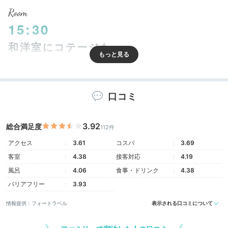
Room
15:30
和洋室にコテージも
家族にうれしい客室
口コミ
3.92
総合満足度
112件
アクセス
3.61
コスパ
3.69
客室
4.38
接客対応
4.19
風呂
4.06
食事・ドリンク
4.38
バリアフリー
3.93
岩盤浴付デラックスツインルーム
岩盤
情報提供：フォートラベル
表示される口コミについて
客室は全54室。おしゃれで広々とした露天風呂付きコ
テージや、プライベート空間でのんびりと岩盤浴を楽し