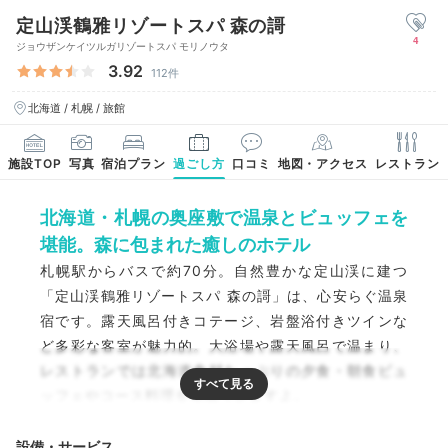
定山渓鶴雅リゾートスパ 森の謌
4
ジョウザンケイツルガリゾートスパ モリノウタ
3.92
112件
北海道 / 札幌 / 旅館
施設TOP
写真
宿泊プラン
過ごし方
口コミ
地図・アクセス
レストラン
北海道・札幌の奥座敷で温泉とビュッフェを
堪能。森に包まれた癒しのホテル
札幌駅からバスで約70分。自然豊かな定山渓に建つ
「定山渓鶴雅リゾートスパ 森の謌」は、心安らぐ温泉
宿です。露天風呂付きコテージ、岩盤浴付きツインな
ど多彩な客室が魅力的。大浴場や露天風呂で温まり、
レストランでは北海道食材たっぷりの夕食・朝食ビュ
ッフェやコース料理を堪能できますよ。
設備・サービス