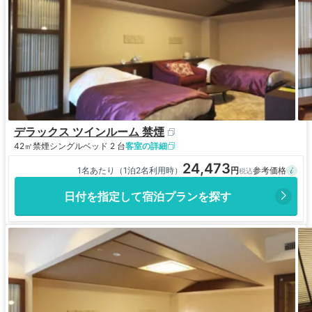
デラックス ツインルーム 禁煙
42㎡
禁煙
シングルベッド 2 台
客室の詳細
24,473
1名あたり（1泊2名利用時）
日付を指定して宿泊プランを探す