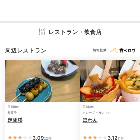
キ、サラダなどを満腹になるまで食べました。
宴会場
売店・ギフトショップ
アメニティ
レストラン・飲食店
テレビ
冷蔵庫
エアコン
スリッパ
シャンプー
リンス
Night
ボディソープ
タオル
バスタオル
電気ポット
20:00
周辺レストラン
情報提供：
ケーキのサプライズも
※設備・アメニティは、確認が取れている情報を表示しています。
心躍るサービス&施設
158m
182m
和菓子
クレープ・ガレット
定団渓
ほわん
3.09
3.12
22件
11件