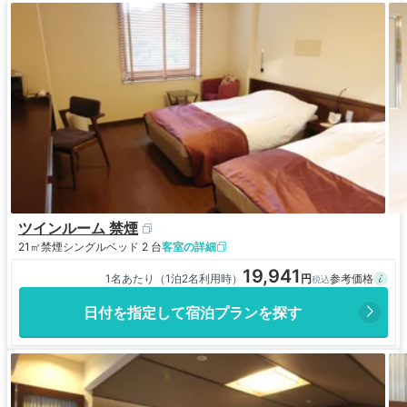
ツインルーム 禁煙
21㎡
禁煙
シングルベッド 2 台
客室の詳細
19,941
1名あたり（1泊2名利用時）
日付を指定して宿泊プランを探す