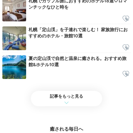
札幌でカップル旅におすすめのホテル18選♡ロマ
浴場や露天風呂で、“定山渓温泉”を堪能しましょう。さ
ンチックなひと時を
らなる癒しを求めるなら、
本場フィンランド式「サウ
ナ」や、女性専用の「岩盤浴スパ」
も利用してみて。
札幌「定山渓」を子連れで楽しむ！ 家族旅行にお
すすめのホテル・旅館10選
minaxy3737
夏の定山渓で自然と温泉に癒される。おすすめ旅
まだ雪の残る露天風呂を満喫し、のんびり過ごしました。
館&ホテル10選
2日目
記事をもっと見る
Breakfast
09:00
癒される毎日へ