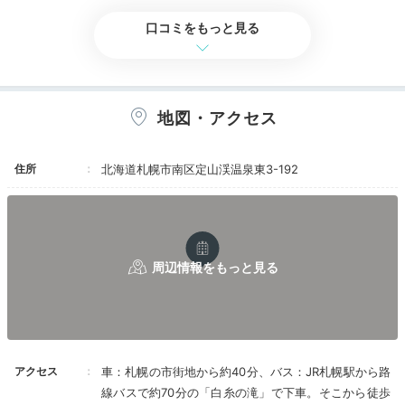
スイーツに本、音楽も
口コミをもっと見る
地図・アクセス
住所
北海道札幌市南区定山渓温泉東3-192
森ラウンジ
森ラ
お次は、1階の「森ラウンジ」へ。こちらは、本を読ん
だり、音楽を聴いたり、
暖炉でマシュマロを焼いたりで
きる
癒しのスポット。同じフロアにある「パティシエ・
ラボ」でスイーツを買ってここで味わうのもおすすめで
す。
アクセス
車：札幌の市街地から約40分、バス：JR札幌駅から路
線バスで約70分の「白糸の滝」で下車。そこから徒歩