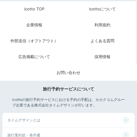
icotto TOP
icottoについて
企業情報
利用規約
minaxy3737
外部送信（オプトアウト）
よくある質問
レストランで朝食ビュッフェに舌鼓。ダッチオーブンで
炊いたご飯は、ツヤがありふっくらしていました。和洋
+1
中の品揃えの良いメニューを味わい、朝から満腹になり
広告掲載について
採用情報
ました。
お問い合わせ
旅行予約サービスについて
Check-out
10:00
icottoの旅行予約サービスにおける予約の手配は、カカクコムグルー
宿を出発
プ企業である株式会社タイムデザインが行います。
笑顔でチェックアウト
タイムデザインとは
お土産選びも楽しい♡
旅行業約款・条件書