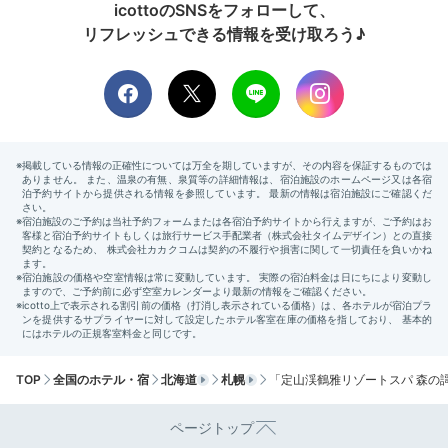
icottoのSNSをフォローして、
北海道の恵みが満載！
リフレッシュできる情報を受け取ろう♪
贅沢な朝食ビュッフェ
朝食ビュッフェ いくら
朝食
★☆★子持ちワンコ☆★☆さんの投稿
朝食はレストランでいただくビュッフェです。炊きたて
TOP
全国のホテル・宿
北海道
札幌
「定山渓鶴雅リゾートスパ 森の
ホクホクのご飯や、
小麦の香り豊かなパン、新鮮野菜を
使ったサラダ
、果物やジュースなどが勢揃い。日によっ
ページトップ
ては、鮮度抜群な“いくら”を楽しめますよ♩