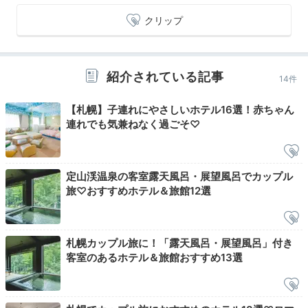
Onsen
クリップ
21:00
森を望む大浴場で
紹介されている記事
14件
温泉に癒されて…
【札幌】子連れにやさしいホテル16選！赤ちゃん
連れでも気兼ねなく過ごそ♡
定山渓温泉の客室露天風呂・展望風呂でカップル
旅♡おすすめホテル＆旅館12選
札幌カップル旅に！「露天風呂・展望風呂」付き
客室のあるホテル＆旅館おすすめ13選
露天風呂
大浴
1日の終わりは温泉でリフレッシュ。自然に包まれた大