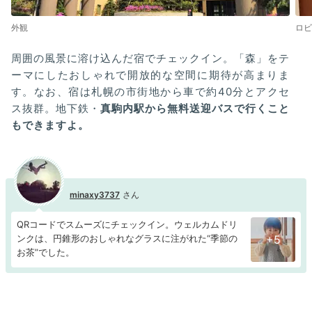
外観
ロビ
周囲の風景に溶け込んだ宿でチェックイン。「森」をテ
ーマにしたおしゃれで開放的な空間に期待が高まりま
す。なお、宿は札幌の市街地から車で約40分とアクセ
ス抜群。地下鉄・
真駒内駅から無料送迎バスで行くこと
もできますよ。
minaxy3737
QRコードでスムーズにチェックイン。ウェルカムドリ
ンクは、円錐形のおしゃれなグラスに注がれた“季節の
+5
お茶”でした。