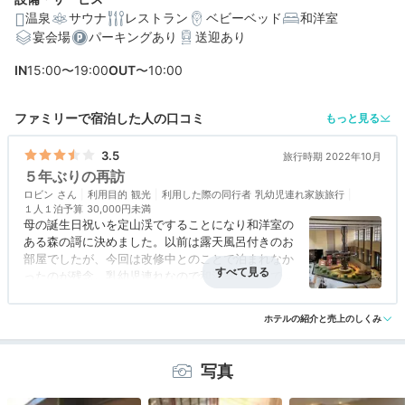
温泉
サウナ
レストラン
ベビーベッド
和洋室
宴会場
パーキングあり
送迎あり
編集部おすすめの３つのポイント
IN
15:00〜19:00
OUT
〜10:00
コテージや岩盤浴付き客室も♩自然に包まれた種類豊富
なお部屋
ファミリーで宿泊した人の口コミ
もっと見る
温泉、サウナ、岩盤浴…疲れた心身をケアできる館内施設
3.5
旅行時期 2022年10月
朝夕ともにビュッフェもOK。北の恵みを満喫できる食事
５年ぶりの再訪
ロビン
利用目的
観光
利用した際の同行者
乳幼児連れ家族旅行
１人１泊予算
30,000円未満
母の誕生日祝いを定山渓ですることになり和洋室の
ある森の謌に決めました。以前は露天風呂付きのお
部屋でしたが、今回は改修中とのことで泊まれなか
ったのが残念。乳幼児連れなので和洋室は便利で
す。誕生日のお祝いなので会席料理が良かったので
アクセス
3.5
コスパ
3.0
客室
4.0
接客対応
3.0
風呂
4.0
すが空きがなくビュッフェの個室を利用しました
ホテルの紹介と売上のしくみ
食事・ドリンク
3.5
バリアフリー
3.0
が、場所が離れていたことと、室料11,000円とちょ
っと高額なのが残念でしたが、お料理は種類も多く
子供たちは大喜びで良かったです。
写真