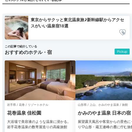
東京からサクッと東北温泉旅♪新幹線駅からアクセ
スがいい温泉宿18選
この記事で紹介している
おすすめのホテル・宿
Pickup
岩手県 / 花巻 / リゾートホテル
山形県 / 上山、かみのやま温泉 / 旅館
花巻温泉 佳松園
かみのやま温泉 日本の宿
大浴場で美容液のような温泉に浸かる。
展望露天風呂や客室からの景色に
岩手花巻温泉の数寄屋造りの高級旅館
り♡山形・蔵王連峰の麓に佇む旅