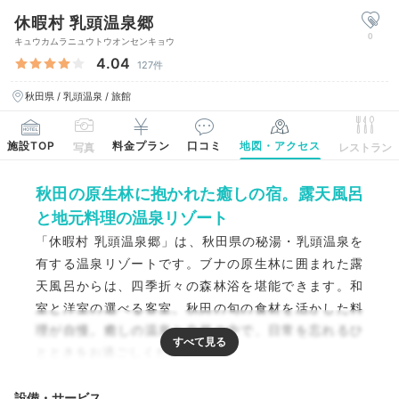
休暇村 乳頭温泉郷
0
キュウカムラニュウトウオンセンキョウ
4.04
127件
秋田県 / 乳頭温泉 / 旅館
施設TOP
料金プラン
口コミ
地図・アクセス
写真
レストラン
秋田の原生林に抱かれた癒しの宿。露天風呂
と地元料理の温泉リゾート
「休暇村 乳頭温泉郷」は、秋田県の秘湯・乳頭温泉を
有する温泉リゾートです。ブナの原生林に囲まれた露
天風呂からは、四季折々の森林浴を堪能できます。和
室と洋室の選べる客室、秋田の旬の食材を活かした料
理が自慢。癒しの温泉と自然の中で、日常を忘れるひ
とときをお過ごしください。
設備・サービス