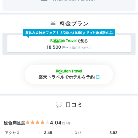
お土産もこのエリアでは種類がある方なので、
使えると思います。
料金プラン
ロビーも広いので、待ち合わせもしやすいです。
夏休み＆秋旅フェア！
8/20(木) 9:59まで ※対象施設のみ
18,500
（1泊1名あたり）
楽天トラベルでホテルを予約
口コミ
4.04
総合満足度
127件
アクセス
3.45
コスパ
3.93