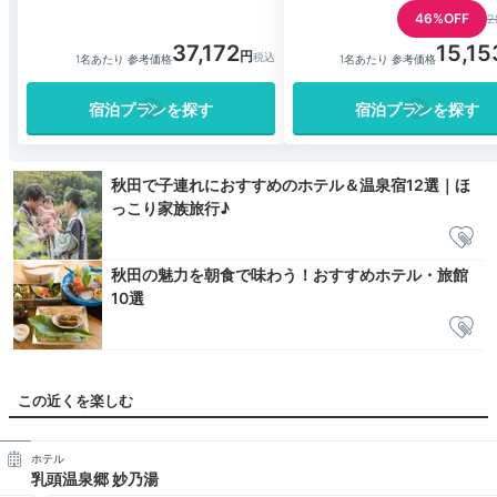
46%OFF
2
37,172
15,15
1名あたり 参考価格
1名あたり 参考価格
宿泊プランを探す
宿泊プランを探す
秋田で子連れにおすすめのホテル＆温泉宿12選｜ほ
っこり家族旅行♪
秋田の魅力を朝食で味わう！おすすめホテル・旅館
10選
この近くを楽しむ
ホテル
乳頭温泉郷 妙乃湯