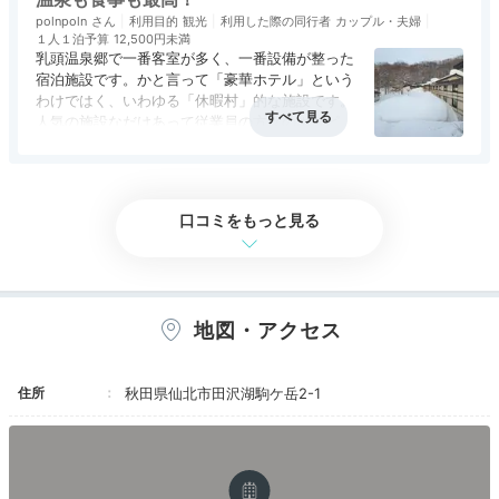
polnpoln
利用目的
観光
利用した際の同行者
カップル・夫婦
１人１泊予算
12,500円未満
乳頭温泉郷で一番客室が多く、一番設備が整った
宿泊施設です。かと言って「豪華ホテル」という
わけではく、いわゆる「休暇村」的な施設です。
人気の施設なだけあって従業員の方々のホスピタ
リティや清潔感の維持などには安心感があります
アクセス
3.0
コスパ
4.5
客室
3.5
接客対応
4.0
風呂
4.5
が、やはり温泉と食事は最高でした。日中の湯め
食事・ドリンク
4.5
バリアフリー
4.0
ぐりで湯疲れ気味でしたが、温泉は結局3回利用
しました。また、食事についても過度に期待して
口コミをもっと見る
いなかった分、地元食材による料理はどれも美味
しかったです。今回は旅行支援により格安で利用
できましたが、通常料金でも是非とも再訪したい
と思いました。
地図・アクセス
住所
秋田県仙北市田沢湖駒ケ岳2-1