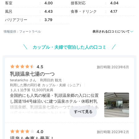
客室
4.00
接客対応
4.04
風呂
4.43
食事・ドリンク
4.17
バリアフリー
3.79
情報提供：フォートラベル
表示される口コミについて
カップル・夫婦で宿泊した人の口コミ
4.5
旅行時期 2023年6月
乳頭温泉七湯の一つ
teratanicho
利用目的
観光
利用した際の同行者
カップル・夫婦（シニア）
１人１泊予算
12,500円未満
全国的にも人気の秘湯・乳頭温泉郷の入口に位置
し国道194号線沿いに建つ温泉ホテル・休暇村乳
頭温泉郷。乳頭温泉七湯の一つでキャンプ場もあ
り広大なブナ林の中にあります。温泉が内湯の乳
頭の湯と露天風呂、内湯の田沢湖高原の湯の二つ
アクセス
3.5
コスパ
3.5
客室
3.5
接客対応
4.0
風呂
4.5
の源泉を楽しむことが出来ます。露天風呂はブナ
食事・ドリンク
3.5
バリアフリー
3.5
林を間近に見ながらゆっくりと寛げます。湯治の
4.0
旅行時期 2023年2月
気分で連泊がいいですね。
温泉も食事も最高！