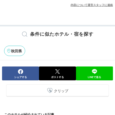
内容について運営スタッフに連絡
その他館内施設
宴会場
ランドリーコーナー
売店・ギフトショップ
卓球台
条件に似たホテル・宿を探す
アメニティ
テレビ
冷蔵庫
スリッパ
セーフティボックス
洗浄機付トイレ
浴衣
歯ブラシ
カミソリ
洗顔
シャワーキャップ
タオル
秋田県
バスタオル
ドライヤー
お茶セット
電気ポット
※設備・アメニティは、確認が取れている情報を表示しています。
シェアする
ポストする
LINEで送る
クリップ
このホテルが紹介されている記事