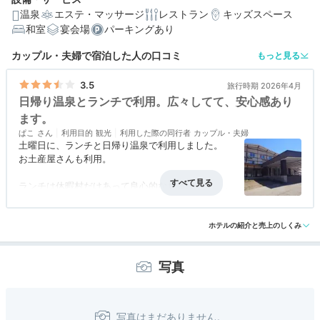
温泉
エステ・マッサージ
レストラン
キッズスペース
和室
宴会場
パーキングあり
カップル・夫婦で宿泊した人の口コミ
もっと見る
3.5
旅行時期 2026年4月
日帰り温泉とランチで利用。広々してて、安心感あり
ます。
ぱこ
利用目的
観光
利用した際の同行者
カップル・夫婦
土曜日に、ランチと日帰り温泉で利用しました。
お土産屋さんも利用。
ランチは休暇村だけあって良心的なお値段です。
稲庭うどんと、名物白いカレーうどんを食べまし
アクセス
4.0
コスパ
4.0
客室
評価なし
接客対応
3.0
風呂
4.0
た。
食事・ドリンク
評価なし
バリアフリー
4.0
同行者がカレーを食べたのですが、
ホテルの紹介と売上のしくみ
予想外に美味しかったようです。
きりたんぽも入ってます。
写真
温泉も小綺麗になっていて、スペースもゆったりと
してるので、
安心して使えます。