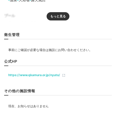
プール
リラクゼーション
衛生管理
エステ・マッサージ
飲食
公式HP
レストラン
カフェ
https://www.qkamura.or.jp/nyuto/
ベビー＆子供関連
キッズスペース
その他の施設情報
部屋情報
和室
洋室
インターネット利用可能
Wi-Fi利用可能