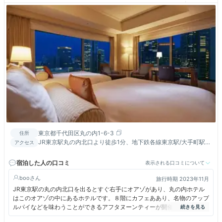
東京都千代田区丸の内1-6-3
住所
JR東京駅丸の内北口より徒歩1分、地下鉄各線東京駅/大手町駅よ
アクセス
り地下通路直結。
宿泊した人の口コミ
表示される口コミについて
boo
旅行時期 2023年11月
JR東京駅の丸の内北口を出るとすぐ右手にオアゾがあり、丸の内ホテル
はこのオアゾの中にあるホテルです。８階にカフェああり、名物のアップ
ルパイなどを味わうことができるアフタヌーンティーが開催されていまし
た。他のホテルのアフタヌーンティーと比べてお手頃な価格設定だと思い