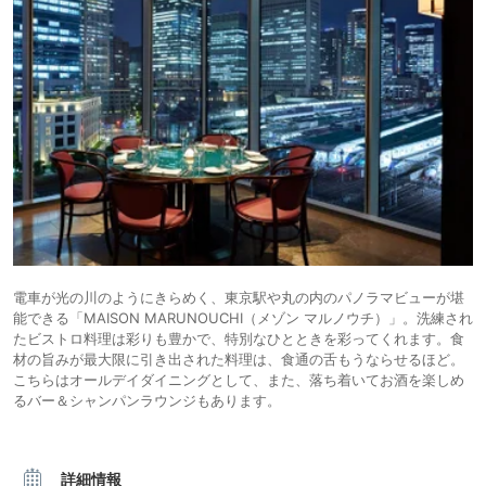
電車が光の川のようにきらめく、東京駅や丸の内のパノラマビューが堪
能できる「MAISON MARUNOUCHI（メゾン マルノウチ）」。洗練され
たビストロ料理は彩りも豊かで、特別なひとときを彩ってくれます。食
材の旨みが最大限に引き出された料理は、食通の舌もうならせるほど。
こちらはオールデイダイニングとして、また、落ち着いてお酒を楽しめ
るバー＆シャンパンラウンジもあります。
詳細情報