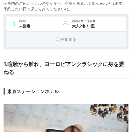
記事内のご紹介ホテルのなかから、空室があるホテルが表示されます。
予約したい日で探してみてくださいね。
シティホ
9.
アマン東京
icotto
テル
宿泊日
宿泊者数 / 部屋数
未指定
大人2名 / 1室
10.
旅館
星のや東京
icotto
検索する
48,614円〜
59,600円〜
11.
シティホ
アスコット丸の内
東京
icotto
楽天トラベル
テル
1.喧騒から離れ、ヨーロピアンクラシックに身を委
ねる
東京ステーションホテル