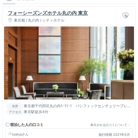
フォーシーズンズホテル丸の内 東京
東京都 / 丸の内 / シティホテル
東京都千代田区丸の内1-11-1 パシフィックセンチュリープレイ
住所
ス丸の内
東京駅徒歩4分
アクセス
宿泊した人の口コミ
表示される口コミについて
tyatya
旅行時期 2021年5月