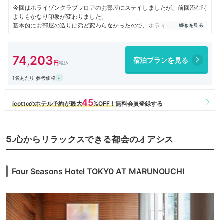
今回はホライゾンクラブフロアのお部屋にステイしましたが、前回滞在時
よりもかなり印象が変わりました。
基本的にお部屋の造りは殆ど変わらなかったので、ホライゾンクラブラウ
ンジの印象とステイプランの内容の違いが理由だと思います。
クラブラウンジは想像よりもこじんまりと感じたものの、シャングリラら
しいエレガントな空間で頂くアフタヌーンティーや、イブニングカクテル
74,203
宿泊プランを見る
のフードプレゼンテーションの内容は期待以上でした。
ラウンジには素晴らしい接客をされる方がお二人いらして、マニュアル通
1名あたり 参考価格
りではない心の通ったやり取りがとても印象に残りました。
また14:00IN翌日21:00OUTのプランだったおかげで、急かされる事なく
リラックスした滞在を満喫出来ました。
東京駅から至近な立地なので、お食事もお買い物も散策も十分楽しめて大
満足。
今後またこの様なプランがあれば、すぐにでも再訪したいと思っています
♪
5.心からリラックスできる都会のオアシス
Four Seasons Hotel TOKYO AT MARUNOUCHI