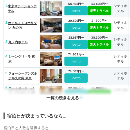
58,805円〜
33,400円〜
1.
シティホ
東京ステーションホ
テル
icotto
楽天トラベル
テル
20,529円〜
21,300円〜
2.
シティホ
ホテルメトロポリタ
ン 丸の内
icotto
楽天トラベル
テル
28,687円〜
38,300円〜
シティホ
3.
丸ノ内ホテル
icotto
楽天トラベル
テル
74,203円〜
4.
シティホ
シャングリ・ラ 東
京
icotto
テル
74,509円〜
5.
シティホ
フォーシーズンズホ
テル丸の内 東京
icotto
テル
6.
コートヤード・バ
32,065円〜
32,100円〜
シティホ
イ・マリオット 東
icotto
楽天トラベル
テル
一覧の続きを見る
京ステーション
113,218円〜
117,000円〜
シティホ
7.
パレスホテル東京
icotto
楽天トラベル
テル
宿泊日が決まっているなら…
75,900円〜
75,900円〜
8.
シティホ
マンダリン オリエ
宿泊日と人数を選択すると、
ンタル 東京
icotto
楽天トラベル
テル