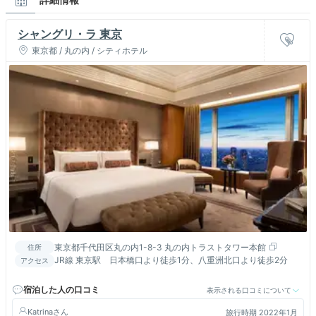
シャングリ・ラ 東京
東京都 / 丸の内 / シティホテル
東京都千代田区丸の内1-8-3 丸の内トラストタワー本館
住所
JR線 東京駅 日本橋口より徒歩1分、八重洲北口より徒歩2分
アクセス
宿泊した人の口コミ
表示される口コミについて
Katrina
旅行時期 2022年1月