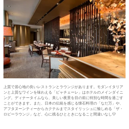
上質で居心地の良いレストランとラウンジがあります。モダンイタリア
ンと上質なワインを味わえる「ピャチェーレ」はホテルのメインダイニ
ング。ディナータイムなら、美しい夜景を目の前に特別な時間を過ごす
ことができます。また、日本の伝統を感じる懐石料理の「なだ万」や、
アフタヌーンティーからカクテルまでスタイリッシュに愉しめる「ザ・
ロビーラウンジ」など、心に残るひとときになること間違いなし♡