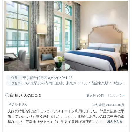
東京都千代田区丸の内1-9-1
住所
JR東京駅丸の内南口直結。東京メトロ丸ノ内線東京駅より徒歩
アクセス
約3分。
宿泊した人の口コミ
表示される口コミについて
タルボ
旅行時期 2024年10月
夫婦の特別な記念日にジュニアスイートを利用しました。部屋の広さは予
想していたよりも狭く感じました。しかし、眺望はホテルのほぼ中央の部
屋なので、行幸通りがまっすぐに見えて皇居ほぼ正面になるため特別な感
じがします。また、ホテルのフレンチレストランのブランルージュはいつ