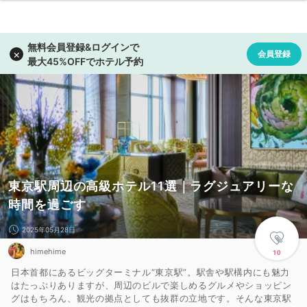
東京駅周辺の高級ホテル11選｜ラグジュアリーな
時間を過ごす
2025年05月28日
himehime
10
日本首都にあるビッグターミナル“東京駅”。駅舎や駅構内にも魅力
はたっぷりありますが、周辺のビルで楽しめるグルメやショッピン
グはもちろん、観光の拠点としても抜群の立地です。そんな東京駅