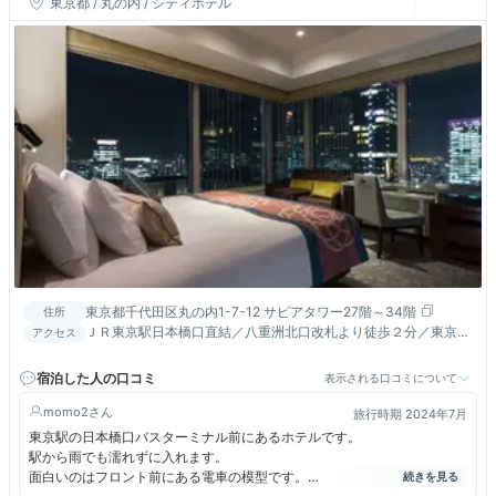
東京都 / 丸の内 / シティホテル
東京都千代田区丸の内1-7-12 サピアタワー27階～34階
住所
ＪＲ東京駅日本橋口直結／八重洲北口改札より徒歩２分／東京メ
アクセス
トロ東西線 大手町駅Ｂ７出口より徒歩１分■サピアタワー27階
宿泊した人の口コミ
表示される口コミについて
momo2
旅行時期 2024年7月
東京駅の日本橋口バスターミナル前にあるホテルです。
駅から雨でも濡れずに入れます。
面白いのはフロント前にある電車の模型です。