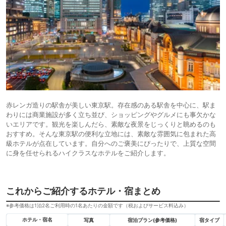
赤レンガ造りの駅舎が美しい東京駅。存在感のある駅舎を中心に、駅ま
わりには商業施設が多く立ち並び、ショッピングやグルメにも事欠かな
いエリアです。観光を楽しんだら、素敵な夜景をじっくりと眺めるのも
おすすめ。そんな東京駅の便利な立地には、素敵な雰囲気に包まれた高
級ホテルが点在しています。自分へのご褒美にぴったりで、上質な空間
に身を任せられるハイクラスなホテルをご紹介します。
これからご紹介するホテル・宿まとめ
※参考価格は1泊2名ご利用時の1名あたりの金額です（税およびサービス料込み）
ホテル・宿名
写真
宿泊プラン(参考価格)
宿タイプ