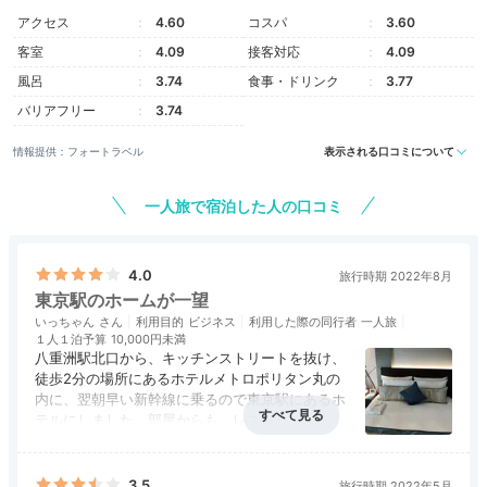
アクセス
4.60
コスパ
3.60
客室
4.09
接客対応
4.09
風呂
3.74
食事・ドリンク
3.77
バリアフリー
3.74
marunouchi.metropolitan.jp
東京駅八重洲北口改札から徒歩約2分。ホテルは「サピ
情報提供：フォートラベル
表示される口コミについて
アタワー」の27～34階にあります。吹き抜けのロビー
は開放感たっぷり。非日常的なホテルステイが始まりま
一人旅で宿泊した人の口コミ
す。
4.0
旅行時期 2022年8月
東京駅のホームが一望
いっちゃん
利用目的
ビジネス
利用した際の同行者
一人旅
bornfreeonekiss520
１人１泊予算
10,000円未満
八重洲駅北口から、キッチンストリートを抜け、
21時頃に到着。遅い時間でしたが、フロントの⽅が笑顔で優しくお
徒歩2分の場所にあるホテルメトロポリタン丸の
出迎えしてくださいました︕
内に、翌朝早い新幹線に乗るので東京駅にあるホ
テルにしました。部屋からも、レストランからも
東京駅のホームが見え、鉄道マニアには、嬉しい
アクセス
4.5
コスパ
4.0
客室
4.0
接客対応
4.0
風呂
4.0
景色かもしれませんね。何より駅から近いことが
食事・ドリンク
4.0
バリアフリー
4.0
最大の魅力です。
3.5
旅行時期 2022年5月