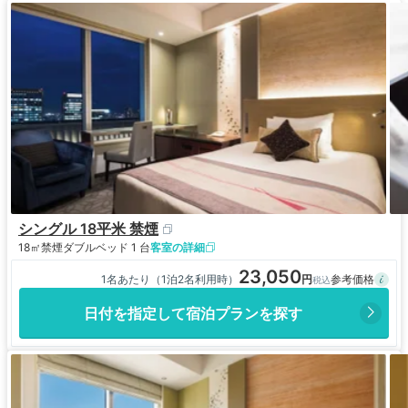
シングル 18平米 禁煙
18㎡
禁煙
ダブルベッド 1 台
客室の詳細
23,050
1名あたり（1泊2名利用時）
日付を指定して宿泊プランを探す