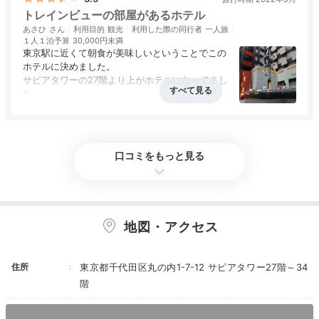
ホテル公式
トレインビューの部屋があるホテル
ホテルスタッフのおすすめ
あさひ
利用目的
観光
利用した際の同行者
一人旅
宿泊予約 道下
１人１泊予算
30,000円未満
東京駅に近くて朝食が美味しいということでこの
丸の内はもちろん銀座・日本橋からのアクセスも便利な
ホテルに決めました。
立地です。周辺には地下鉄東西線、丸の内線の各駅もあ
サピアタワーの27階より上がホテルになってまし
り、充実した予定立てができます。
た。
27階のフロントが、吹き抜けになっていて明るい
アクセス
5.0
コスパ
1.0
客室
4.0
接客対応
3.5
風呂
3.0
のが良かったです。
食事・ドリンク
3.0
バリアフリー
評価なし
たまたまトレインビューの部屋でした。
朝食会場もトレインビューの席があって、電車を
口コミをもっと見る
見ながら朝食がいただけます。
Room
お風呂がビューバスだったのも良かったです。
21:10
ＧＷだったので、いいお値段でしたが、便利で気
持ちよく過ごせて良かったです。
きらめく夜景を
地図・アクセス
楽しめるお部屋へ
住所
東京都千代田区丸の内1-7-12 サピアタワー27階～34
階