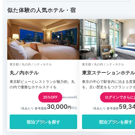
似た体験の人気ホテル・宿
東京都 / 丸の内 / シティホテル
東京都 / 丸の内 / シティホテル
丸ノ内ホテル
東京ステーションホテル
東京駅ビューとレストランが魅力的。丸
東京の中心で駅舎内に泊まる貴
の内で優雅なホテルステイを
を。古い歴史をもつクラシック
25%OFF
ログインでさらに
40,000円
30,000
59,3
1名あたり 参考価格
1名あたり 参考価格
宿泊プランを探す
宿泊プランを探す