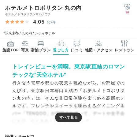
ホテルメトロポリタン 丸の内
10
ホテルメトロポリタンマルノウチ
4.05
167件
東京都 / 丸の内 / シティホテル
施設TOP
写真
宿泊プラン
過ごし方
口コミ
地図・アクセス
レストラン
トレインビューを満喫。東京駅直結のロマン
チックな"天空ホテル"
行き交う電車や都心の夜景を眺めながら、お部屋での
んびり。東京駅日本橋口直結の「ホテルメトロポリタ
ン丸の内」は、そんな非日常体験を楽しめる高層ホテ
ルです。フレンチやスイーツを味わえるダイニング＆
バー「TENQOO」が併設されていて、デートや女子会
にも◎。心ときめくステイを満喫して。
設備・サービス