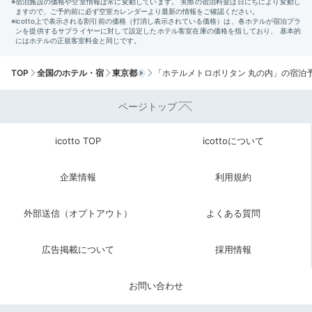
bornfreeonekiss520
東京駅からJR横須賀線で1本の鎌倉へ。「高徳院」で鎌
TOP
全国のホテル・宿
東京都
「ホテルメトロポリタン 丸の内」の宿泊
倉⼤仏を⾒たり、江の島でお散歩を楽しんだりしまし
+1
た。
ページトップ
icotto TOP
icottoについて
Return trip
企業情報
利用規約
17:00
外部送信（オプトアウト）
よくある質問
旅を満喫して帰路へ
行き交う電車やきらめく夜景を眺めながら、ゆっくりと
広告掲載について
採用情報
過ごした1泊2日。東京駅直結のホテルだから、翌日の
観光にも便利です。非日常的な空間で週末旅を楽しんで
お問い合わせ
はいかが。