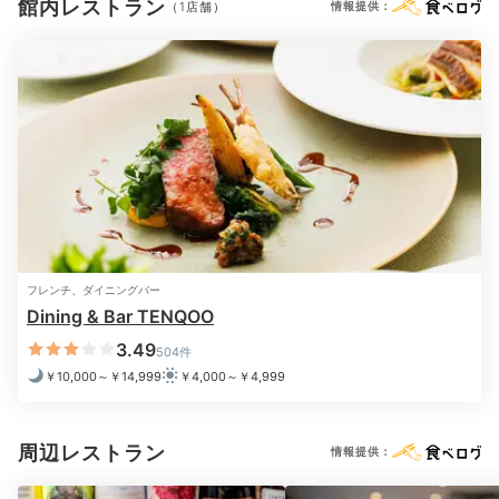
Breakfast
館内レストラン
（1店舗）
情報提供：
08:00
「TENQOO」で
心が豊かになる朝食
フレンチ、ダイニングバー
Dining & Bar TENQOO
3.49
504件
￥10,000～￥14,999
￥4,000～￥4,999
朝食は東京駅上空のダイニング「TENQOO」で。豊か
周辺レストラン
情報提供：
な国産食材を使った和洋メニューを楽しめます。フレン