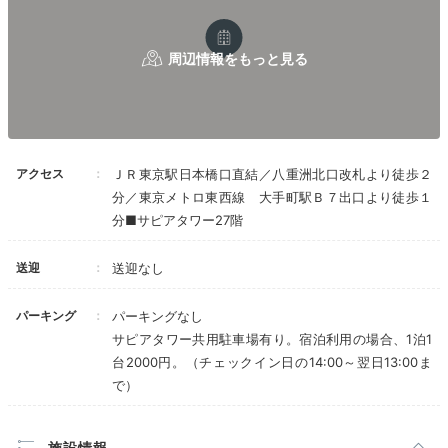
客室タイプはシングルやツインなど様々。「ステーショ
アクセス
ＪＲ東京駅日本橋口直結／八重洲北口改札より徒歩２
ンサイドクイーン」では、東京駅側の景色を一望できま
分／東京メトロ東西線 大手町駅Ｂ７出口より徒歩１
す。行き交う電車を眺めて寛ぎのひと時を。
分■サピアタワー27階
送迎
送迎なし
パーキング
パーキングなし
bornfreeonekiss520
サピアタワー共用駐車場有り。宿泊利用の場合、1泊1
仕事で毎⽇東京駅を利⽤していますが、上層階から駅を
台2000円。（チェックイン日の14:00～翌日13:00ま
⾒るのは初めて。電⾞がおもちゃのように感じました。
+1
で）
夜景もとても綺麗で感動しました︕
施設情報