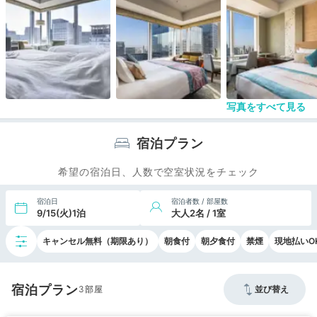
写真をすべて見る
宿泊プラン
希望の宿泊日、人数で空室状況をチェック
宿泊日
宿泊者数 / 部屋数
9/15(火)1泊
大人2名 / 1室
キャンセル無料（期限あり）
朝食付
朝夕食付
禁煙
現地払いO
宿泊プラン
3
並び替え