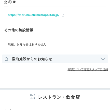
公式HP
ベビーベッド
ベッドガード
https://marunouchi.metropolitan.jp/
部屋情報
洋室
インターネット利用可能
Wi-Fi利用可能
その他の施設情報
ユニバーサルルーム
その他館内施設
「ステーションサイドクイーン 」はバスルームも眺望
ランドリーコーナー
クリーニングサービス
◎。夜景を眺めながらゆっくりお湯に浸かり、一日の疲
宿泊施設からのお知らせ
れを癒しましょう。
アメニティ
内容について運営スタッフに連絡
テレビ
冷蔵庫
エアコン
スリッパ
セーフティボックス
洗浄機付トイレ
パジャマ
歯ブラシ
カミソリ
シャンプー
コンディショナー
ボディソープ
シャワーキャップ
タオル
2日目
バスタオル
ドライヤー
お茶セット
電気ポット
加湿器
レストラン・飲食店
※設備・アメニティは、確認が取れている情報を表示しています。