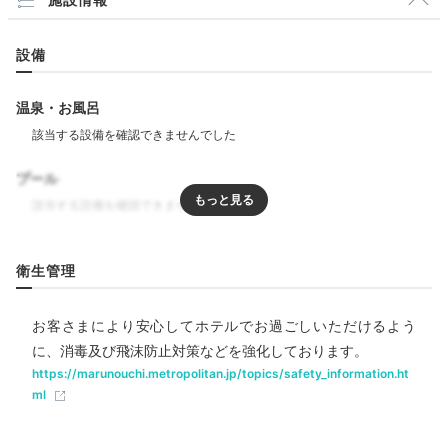
ホテル公式
設備
ホテルスタッフのおすすめ
フロント 上田
温泉・お風呂
南側では東京駅を眼下にご覧いただけます。高層ビルと
鉄道が織りなすダイナミックなトレインビューは、思い
出に残ること請け合いです。
プール
リラクゼーション
衛生管理
Relax
エステ・マッサージ
ジム・フィットネス
22:00
お客さまにより安心してホテルでお過ごしいただけるよう
飲食
ビューバスで
に、消毒及び飛沫防止対策などを強化しております。
レストラン
バー
ルームサービス
https://marunouchi.metropolitan.jp/topics/safety_information.ht
疲れを癒して
ml
ベビー＆子供関連