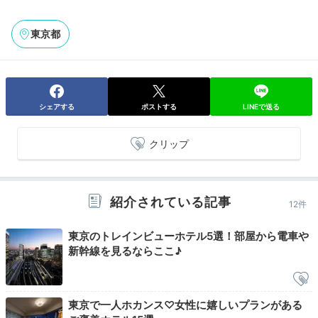
東京都
Check-out
11:00
ホテルを出発
シェアする
ポストする
LINEで送る
朝の東京駅を眺めつつ
お部屋でのんびり
クリップ
紹介されている記事
12件
東京のトレインビューホテル5選！部屋から電車や
新幹線を見るならここ♪
東京で一人ホカンス♡女性に嬉しいプランがある