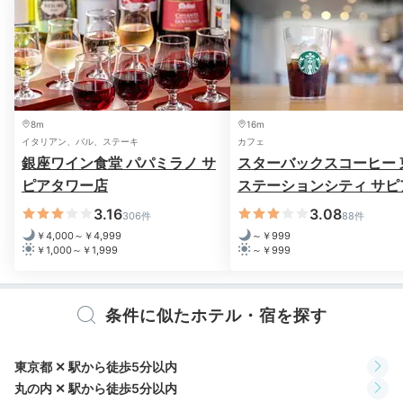
チレストランならではの上質な料理で、朝から贅沢な気
分に。
bornfreeonekiss520
8m
16m
イタリアン、バル、ステーキ
カフェ
私が宿泊した時は、コロナの影響でセットメニューでの
銀座ワイン食堂 パパミラノ サ
スターバックスコーヒー 
提供でした。私は洋⾷、彼は和⾷をチョイス。オムレツ
+1
ピアタワー店
ステーションシティ サピ
がとてもおいしかったです︕
ワー店
3.16
3.08
306件
88件
￥4,000～￥4,999
～￥999
￥1,000～￥1,999
～￥999
ホテル公式
ホテルスタッフのおすすめ
Dining & Bar TENQOO ホールスタッフ 竹内
条件に似たホテル・宿を探す
非日常を味わえるホテルならではの朝食のひととき。 お
過ごしいただく朝が豊かな時間となるよう、心を込めて
東京都 ✕ 駅から徒歩5分以内
準備いたします。
丸の内 ✕ 駅から徒歩5分以内