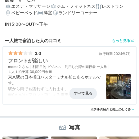
エステ・マッサージ
ジム・フィットネス
レストラン
ベビーベッド
洋室
ランドリーコーナー
編集部おすすめの３つのポイント
IN
15:00〜
OUT
〜正午
東京駅から徒歩すぐ！非日常感を満喫できるロケーショ
ン
一人旅で宿泊した人の口コミ
もっと見る
ロマンチックな夜景に癒される、トレインビューのお部
屋
3.0
旅行時期 2024年7月
フロントが楽しい
特別な日にも◎。おしゃれな絶景ダイニング
momo2
「TENQOO」
利用目的
ビジネス
利用した際の同行者
一人旅
１人１泊予算
30,000円未満
東京駅の日本橋口バスターミナル前にあるホテルで
す。
駅から雨でも濡れずに入れます。
宿泊体験やホテル公式からのコメントあり
面白いのはフロント前にある電車の模型です。
電車が模型の中で走っていて見ていて飽きないで
アクセス
4.5
コスパ
3.5
客室
3.0
接客対応
3.0
風呂
3.0
す。
ホテルの紹介と売上のしくみ
食事・ドリンク
4.0
バリアフリー
2.5
フロントの奥にあるエレベーターで宿泊エリアに行
くのはまずフロントを通ってからです。
部屋からの眺めは向かいのビルの屋上のヘリポート
写真
が見えるくらいです。