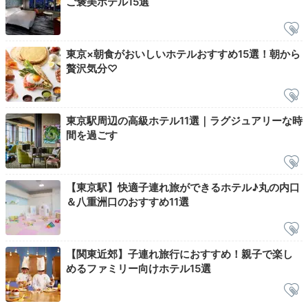
ご褒美ホテル15選
朝食後はお部屋でコーヒーを淹れて、景色を眺めながら
のんびり過ごしてはいかが。チェックアウトは12時で
すが、少し早めに出発して観光を楽しむのもおすすめで
東京×朝食がおいしいホテルおすすめ15選！朝から
す。
贅沢気分♡
東京駅周辺の高級ホテル11選｜ラグジュアリーな時
bornfreeonekiss520
間を過ごす
夜とはまた違った朝の東京駅の様⼦を眺めて過ごしまし
た。
+1
【東京駅】快適子連れ旅ができるホテル♪丸の内口
＆八重洲口のおすすめ11選
【関東近郊】子連れ旅行におすすめ！親子で楽し
Sightseeing
めるファミリー向けホテル15選
12:00
ホテルから電車と徒歩で約60分