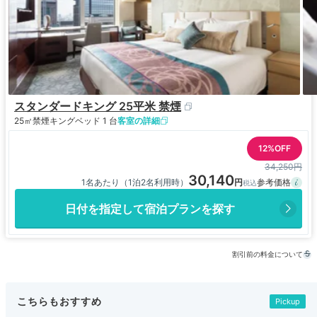
スタンダードキング 25平米 禁煙
25㎡
禁煙
キングベッド 1 台
客室の詳細
12%OFF
34,250円
30,140
1名あたり（1泊2名利用時）
日付を指定して宿泊プランを探す
割引前の料金について
こちらもおすすめ
Pickup