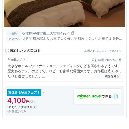
栃木県宇都宮市上大曽町492-1
住所
ＪＲ宇都宮駅よりお車で１０分。宇都宮ＩＣよりお車で１５分。
アクセス
宇都宮ＩＣから近いシティーホテル。日光東照宮まで車で60分
宿泊した人の口コミ
表示される口コミについて
mikan
旅行時期 2022年3月
大きなホテルでディナーショー、ウェディングなども催されるようです。
歴史あるホテルのようで、ロビーも豪華な雰囲気です。お部屋は広くゆっ
たりと過ごせました。
朝食が体に優しく、地元のお野菜やお豆腐など、種類も多い和食でした。
車だと問題ありませんが、駅から少し距離があります。
夏休み＆秋旅フェア！
4,100
1名あたり 参考価格
※対象施設のみ