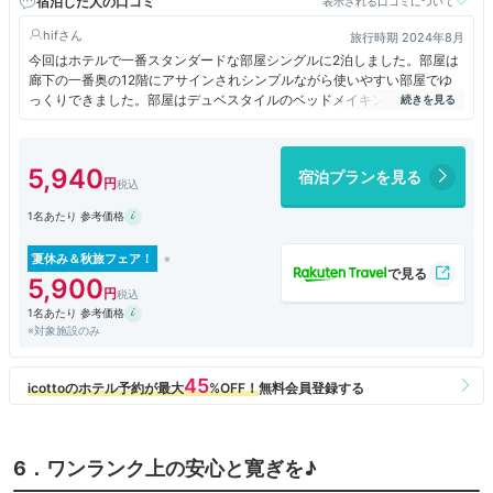
宿泊した人の口コミ
表示される口コミについて
hif
旅行時期 2024年8月
今回はホテルで一番スタンダードな部屋シングルに2泊しました。部屋は
廊下の一番奥の12階にアサインされシンプルながら使いやすい部屋でゆ
っくりできました。部屋はデュベスタイルのベッドメイキングのシモンズ
に、加湿空気清浄機、スマートテレビでユーチューブ等も見られてで快適
に過ごせました。眺望も12階だと圧迫感も無く良かったですね。アメニ
ティは1階に用意されていて、通常の物の他に、ドリップコーヒー、基礎
5,940
宿泊プランを見る
化粧品、日ごとに変わる入浴剤もあって良いですね。色々のビジネスホテ
ルに宿泊しますが、挨拶を含めた接客はいつも心地よい流石のリッチモン
1名あたり 参考価格
ドホテルです、今回も快適に過ごせました。
夏休み＆秋旅フェア！
5,900
1名あたり 参考価格
※対象施設のみ
6．ワンランク上の安心と寛ぎを♪