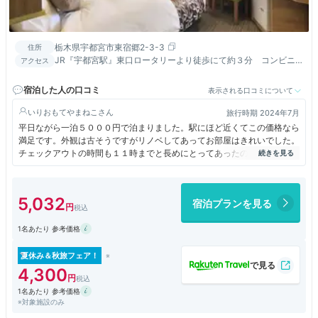
栃木県宇都宮市東宿郷2-3-3
住所
JR『宇都宮駅』東口ロータリーより徒歩にて約３分 コンビニ
アクセス
まで徒歩にて約1分（3軒あり）
宿泊した人の口コミ
表示される口コミについて
いりおもてやまねこ
旅行時期 2024年7月
平日ながら一泊５０００円で泊まりました。駅にほど近くてこの価格なら
満足です。外観は古そうですがリノベしてあってお部屋はきれいでした。
チェックアウトの時間も１１時までと長めにとってあったのでゆっくりで
きました。宇都宮立ち寄りの際には候補となるホテルです。
5,032
宿泊プランを見る
1名あたり 参考価格
夏休み＆秋旅フェア！
4,300
1名あたり 参考価格
※対象施設のみ