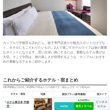
カップルで宇都宮を訪れたら、餃子専門店巡りや観光スポットだけでな
く、ホテルにもこだわりたいもの。2人で過ごすホテルライフは旅の重要
なポイントになります。思い出深い旅にするには、素敵なホテル選びは
大切。そこで今回は、旅の楽しさが倍増するような、カップルにおすす
めの素敵なホテルをご紹介します。
これからご紹介するホテル・宿まとめ
※参考価格は1泊2名ご利用時の1名あたりの金額です（税およびサービス料込み）
ホテル・宿名
写真
宿泊プラン(参考価格)
宿タイプ
4,100円〜
1.
ビジネス
ホテル東日本 宇都
宮
icotto
楽天トラベル
ホテル