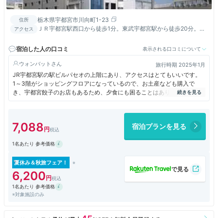
栃木県宇都宮市川向町1-23
住所
ＪＲ宇都宮駅西口から徒歩1分。東武宇都宮駅から徒歩20分。日
アクセス
光東照宮まで’電車で45分・車で60分。
宿泊した人の口コミ
表示される口コミについて
ウォンバット
旅行時期 2025年1月
JR宇都宮駅の駅ビルパセオの上階にあり、アクセスはとてもいいです。
1～3階がショッピングフロアになっているので、お土産なども購入で
き、宇都宮餃子のお店もあるため、夕食にも困ることはありません。
2012年3月開業のため、客室などの設備もまだ綺麗で、客室フロアも何だ
かオシャレな内装でした。
7,088
宿泊プランを見る
また窓からは宇都宮駅が見え、トレインビューも楽しむことができてよか
ったです。
1名あたり 参考価格
宇都宮の観光に、とても便利なホテルだと思います。
夏休み＆秋旅フェア！
6,200
1名あたり 参考価格
※対象施設のみ