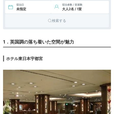
ホテル
宮
宿泊日
宿泊者数 / 部屋数
未指定
大人2名 / 1室
検索する
1．英国調の落ち着いた空間が魅力
ホテル東日本宇都宮