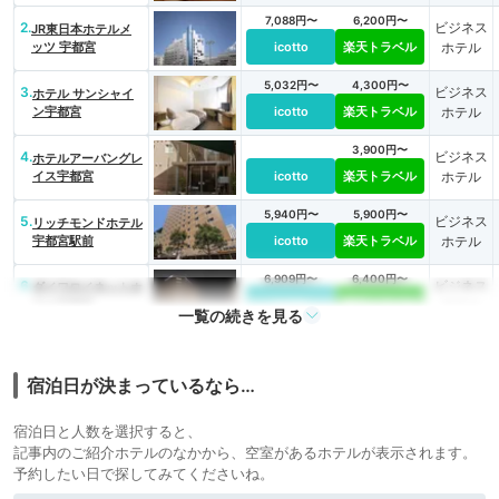
7,088円〜
6,200円〜
2.
ビジネス
JR東日本ホテルメ
ッツ 宇都宮
icotto
楽天トラベル
ホテル
5,032円〜
4,300円〜
3.
ビジネス
ホテル サンシャイ
ン宇都宮
icotto
楽天トラベル
ホテル
3,900円〜
4.
ビジネス
ホテルアーバングレ
イス宇都宮
icotto
楽天トラベル
ホテル
5,940円〜
5,900円〜
5.
ビジネス
リッチモンドホテル
宇都宮駅前
icotto
楽天トラベル
ホテル
6,909円〜
6,400円〜
6.
ビジネス
ダイワロイネットホ
テル宇都宮
icotto
楽天トラベル
ホテル
一覧の続きを見る
4,516円〜
5,200円〜
7.
ビジネス
ホテルマイステイズ
宇都宮
icotto
楽天トラベル
ホテル
宿泊日が決まっているなら…
4,506円〜
4,300円〜
8.
ビジネス
ホテル サンロイヤ
宿泊日と人数を選択すると、
ル宇都宮
icotto
楽天トラベル
ホテル
記事内のご紹介ホテルのなかから、空室があるホテルが表示されます。
9.
予約したい日で探してみてくださいね。
天然温泉 益子の湯
7,533円〜
5,800円〜
ビジネス
スーパーホテル宇都
icotto
楽天トラベル