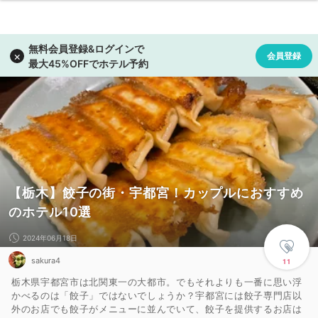
【栃木】餃子の街・宇都宮！カップルにおすすめ
のホテル10選
2024年06月18日
sakura4
11
栃木県宇都宮市は北関東一の大都市。でもそれよりも一番に思い浮
かべるのは「餃子」ではないでしょうか？宇都宮には餃子専門店以
外のお店でも餃子がメニューに並んでいて、餃子を提供するお店は