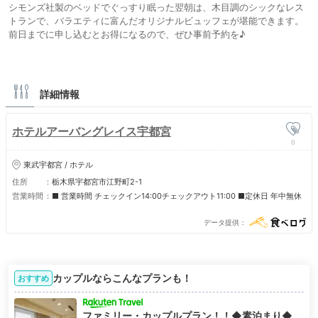
シモンズ社製のベッドでぐっすり眠った翌朝は、木目調のシックなレス
トランで、バラエティに富んだオリジナルビュッフェが堪能できます。
前日までに申し込むとお得になるので、ぜひ事前予約を♪
詳細情報
ホテルアーバングレイス宇都宮
0
東武宇都宮 / ホテル
住所
栃木県宇都宮市江野町2-1
営業時間
■ 営業時間 チェックイン14:00チェックアウト11:00 ■定休日 年中無休
データ提供
カップルならこんなプランも！
おすすめ
ファミリー・カップルプラン！！◆素泊まり◆