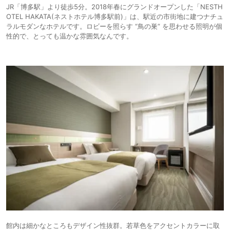
JR「博多駅」より徒歩5分。2018年春にグランドオープンした「NESTH
OTEL HAKATA(ネストホテル博多駅前)」は、駅近の市街地に建つナチュ
ラルモダンなホテルです。ロビーを照らす “鳥の巣” を思わせる照明が個
性的で、とっても温かな雰囲気なんです。
館内は細かなところもデザイン性抜群。若草色をアクセントカラーに取