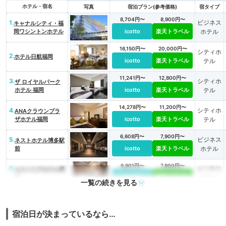
ホテル・宿名
写真
宿泊プラン(参考価格)
宿タイプ
8,704円〜
8,900円〜
1.
ビジネス
キャナルシティ・福
岡ワシントンホテル
icotto
楽天トラベル
ホテル
16,150円〜
20,000円〜
シティホ
2.
ホテル日航福岡
icotto
楽天トラベル
テル
11,241円〜
12,800円〜
3.
シティホ
ザ ロイヤルパーク
ホテル 福岡
icotto
楽天トラベル
テル
14,278円〜
11,200円〜
4.
シティホ
ANAクラウンプラ
ザホテル福岡
icotto
楽天トラベル
テル
6,608円〜
7,900円〜
5.
ビジネス
ネストホテル博多駅
前
icotto
楽天トラベル
ホテル
6,901円〜
7,800円〜
6.
ビジネス
エスペリアホテル博
多
icotto
楽天トラベル
ホテル
一覧の続きを見る
11,108円〜
11,500円〜
7.
ビジネス
西鉄ホテル クルーム
博多
icotto
楽天トラベル
ホテル
宿泊日が決まっているなら…
10,501円〜
10,500円〜