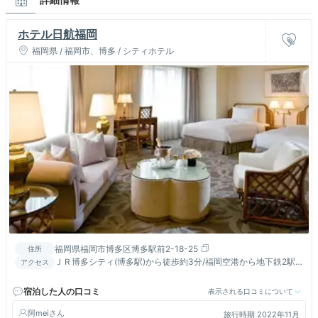
ホテル日航福岡
福岡県 / 福岡市、博多 / シティホテル
福岡県福岡市博多区博多駅前2-18-25
住所
ＪＲ博多シティ(博多駅)から徒歩約3分/福岡空港から地下鉄2駅
アクセス
(所要時間約5分)※地下道で直結・P5番出口
宿泊した人の口コミ
表示される口コミについて
阿mei
旅行時期 2022年11月