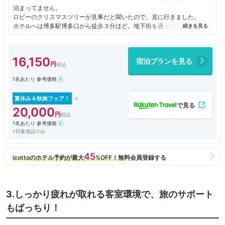
泊まってません。
ロビーのクリスマスツリーが見事だと聞いたので、見に行きました。
ホテルへは博多駅博多口から徒歩３分ほど。地下街を通っても直通で行け
ます。
高い天井のグランドロビー真ん中に、高さ６メートルもの大きなツリー！
ゴールドや赤いオーナメントでゴージャス！
16,150
宿泊プランを見る
ツリーの周りを囲むクマちゃんたちの仕草が色々で、賑やかで可愛い。
くるみ割り人形や豪華な赤い椅子も置かれフォトスポットにピッタリ。
1名あたり 参考価格
開催時期は12月25日まで。点灯時間は17時&#12316;24時まで。
博多駅前のクリスマスイルミネーションと共に、とっても綺麗で見応え有
りました。
夏休み＆秋旅フェア！
20,000
1名あたり 参考価格
※対象施設のみ
3.しっかり疲れが取れる客室環境で、旅のサポート
もばっちり！