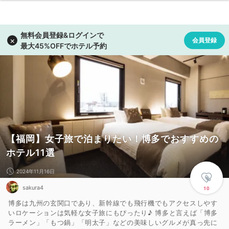
【福岡】女子旅で泊まりたい！博多でおすすめの
ホテル11選
2024年11月16日
sakura4
10
博多は九州の玄関口であり、新幹線でも飛行機でもアクセスしやす
いロケーションは気軽な女子旅にもぴったり♪ 博多と言えば「博多
ラーメン」「もつ鍋」「明太子」などの美味しいグルメが真っ先に