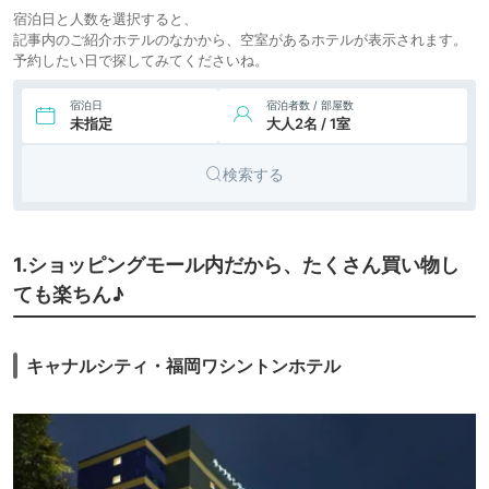
8.
ビジネス
博多グリーンホテル
宿泊日と人数を選択すると、
アネックス
icotto
楽天トラベル
ホテル
記事内のご紹介ホテルのなかから、空室があるホテルが表示されます。
9.
予約したい日で探してみてくださいね。
ホテルウィングイン
ビジネス
ターナショナルセレ
ホテル
クト博多駅前
宿泊日
宿泊者数 / 部屋数
10.
未指定
大人2名 / 1室
THE BLOSSOM
12,369円〜
14,000円〜
シティホ
HAKATA
icotto
楽天トラベル
テル
Premier（ザ ブラ
検索する
ッサム博多プレミ
7,285円〜
9,500円〜
11.
ア）
ビジネス
ホテルフォルツァ
博多駅筑紫口Ⅰ
icotto
楽天トラベル
ホテル
1.ショッピングモール内だから、たくさん買い物し
ても楽ちん♪
キャナルシティ・福岡ワシントンホテル