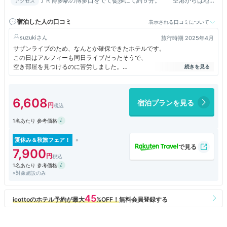
ＪＲ博多駅の博多口をでて徒歩にて約５分。 空港からは地下
アクセス
鉄祇園駅で下車、連絡通路Ｐ４出口から徒歩にて約1分。
宿泊した人の口コミ
表示される口コミについて
suzuki
旅行時期 2025年4月
サザンライブのため、なんとか確保できたホテルです。
この日はアルフィーも同日ライブだったそうで、
空き部屋を見つけるのに苦労しました。
当然宿泊代も高騰して、朝食付きで45000でした。
場所は日航ホテルのすぐ裏です。
フロントは外国の人のようですが、
6,608
宿泊プランを見る
日本語は流ちょうで問題ないです。
部屋とエレベータはカードキー使用です。
1名あたり 参考価格
ツインルームですが、ベッドはくっついて設置してありました。
デスクは広めですが、照明がないのと、
鏡がないので奥様は不便だったそうです。
夏休み＆秋旅フェア！
朝食はビュッフェで、洋食が多めとカレーが数種類ありました。
7,900
1名あたり 参考価格
※対象施設のみ