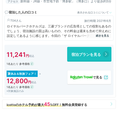
新幹線・JR線・市営地下鉄「博多駅」（博多口）より徒歩約5分
アクセス
宿泊した人の口コミ
表示される口コミについて
T04
旅行時期 2021年6月
ロイヤルパークホテルズは、三菱ブランドの広告塔としての役割もあるの
でしょう、宿泊施設の質は高いものの、その料金は週末も含めて抑えめに
設定してあるように感じます。今回の「ザ ロイヤルパークホテル福岡」
も宿泊したのは土曜日、客室はプレミアムフロアのスタンダードツインで
朝食付、バスルームは洗い場付き、特別感のある朝食も楽しめて8700
円、費用対効果は抜群でした。
11,241
宿泊プランを見る
1名あたり 参考価格
夏休み＆秋旅フェア！
12,800
1名あたり 参考価格
※対象施設のみ