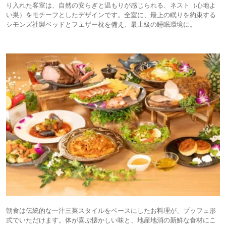
り入れた客室は、自然の安らぎと温もりが感じられる、ネスト（心地よ
い巣）をモチーフとしたデザインです。全室に、最上の眠りを約束する
シモンズ社製ベッドとフェザー枕を備え、最上級の睡眠環境に。
朝食は伝統的な一汁三菜スタイルをベースにしたお料理が、ブッフェ形
式でいただけます。体が喜ぶ懐かしい味と、地産地消の新鮮な食材にこ