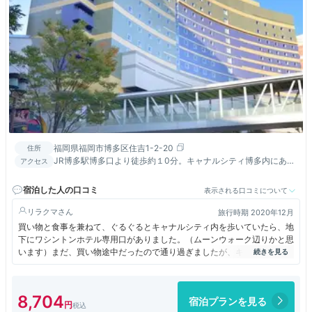
福岡県福岡市博多区住吉1-2-20
住所
JR博多駅博多口より徒歩約１0分。キャナルシティ博多内にあり
アクセス
ます！！
宿泊した人の口コミ
表示される口コミについて
リラクマ
旅行時期 2020年12月
買い物と食事を兼ねて、ぐるぐるとキャナルシティ内を歩いていたら、地
下にワシントンホテル専用口がありました。（ムーンウォーク辺りかと思
います）まだ、買い物途中だったので通り過ぎましたが、キャナルシティ
に慣れれば便利だと思いました。ワシントンホテルはどこも一定の水準が
保持されているので、ここでもお部屋など他のところと同様に安心して利
用できました。
8,704
宿泊プランを見る