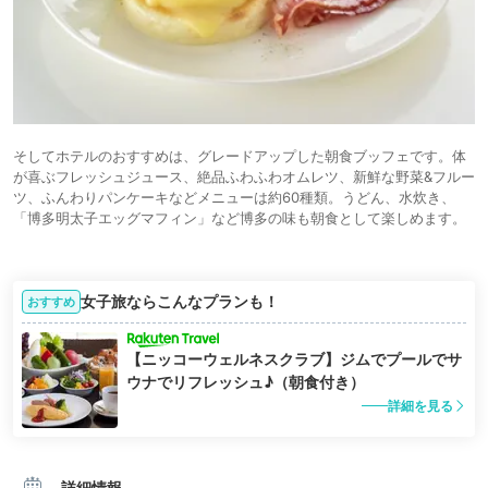
そしてホテルのおすすめは、グレードアップした朝食ブッフェです。体
が喜ぶフレッシュジュース、絶品ふわふわオムレツ、新鮮な野菜&フルー
ツ、ふんわりパンケーキなどメニューは約60種類。うどん、水炊き、
「博多明太子エッグマフィン」など博多の味も朝食として楽しめます。
女子旅ならこんなプランも！
おすすめ
【ニッコーウェルネスクラブ】ジムでプールでサ
ウナでリフレッシュ♪（朝食付き）
詳細を見る
詳細情報