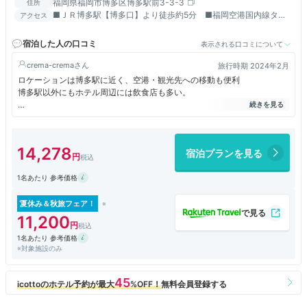
福岡県福岡市博多区博多駅前3-3-3
住所
■ＪＲ博多駅【博多口】より徒歩約5分 ■福岡空港国内線ター
アクセス
ミナルより車で約15分
宿泊した人の口コミ
表示される口コミについて
crema-crema
旅行時期 2024年2月
ロケーションは博多駅に近く、空港・観光先への移動も便利
博多駅以外にもホテル周辺には飲食店も多い。
建物はメンテナンスを丁寧にしていることが伺えるが経年は否めない
浴室もバス・洗面・トイレが一緒
節電なのか、年季なのかホテル全体的に落ち着いているというより暗めの
14,278
宿泊プランを見る
印象
1名あたり 参考価格
そんな中、朝食会場のクラウンカフェは窓が多く広く明るくて朝から清々
しい気持ちになる。
明太子はもちろんご当地料理もビュッフェ台に並び観光客としても楽しめ
夏休み＆秋旅フェア！
る。
11,200
一日のスタートには最適な朝食をとることができた。
1名あたり 参考価格
※対象施設のみ