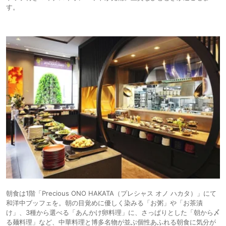
す。
朝食は1階「Precious ONO HAKATA（プレシャス オノ ハカタ）」にて
和洋中ブッフェを。朝の目覚めに優しく染みる「お粥」や「お茶漬
け」、3種から選べる「あんかけ卵料理」に、さっぱりとした「朝から〆
る麺料理」など、中華料理と博多名物が並ぶ個性あふれる朝食に気分が