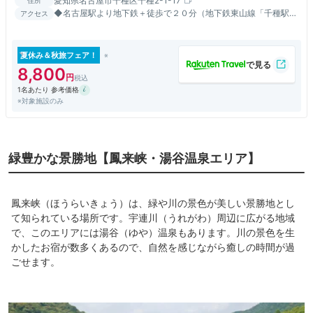
愛知県名古屋市千種区千種2-1-17
◆名古屋駅より地下鉄＋徒歩で２０分（地下鉄東山線「千種駅」
アクセス
下車徒歩１０分） ◆名古屋高速１号線吹上インターから降りて
すぐ
夏休み＆秋旅フェア！
8,800
1名あたり 参考価格
※対象施設のみ
緑豊かな景勝地【鳳来峡・湯谷温泉エリア】
鳳来峡（ほうらいきょう）は、緑や川の景色が美しい景勝地とし
て知られている場所です。宇連川（うれがわ）周辺に広がる地域
で、このエリアには湯谷（ゆや）温泉もあります。川の景色を生
かしたお宿が数多くあるので、自然を感じながら癒しの時間が過
ごせます。