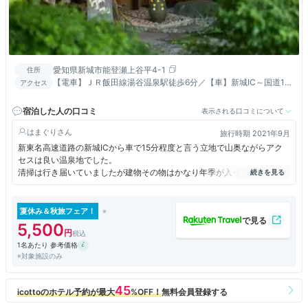
愛知県新城市能登瀬上谷平4-1
住所
【電車】ＪＲ飯田線湯谷温泉駅徒歩6分／【車】新城IC～国道151
アクセス
号線飯田、東栄方面右折 約11㎞約15分
宿泊した人の口コミ
表示される口コミについて
はまぐり
旅行時期 2021年9月
新東名高速道路の新城ICから車で15分程度と言う立地で山奥ながらアク
セスは良い温泉地でした。
清掃は行き届いていましたが建物その物はかなり年季が入っていました。
夕食は松茸の土瓶蒸しもあって満足出来る内容でした。
夏休み＆秋旅フェア！
5,500
1名あたり 参考価格
※対象施設のみ