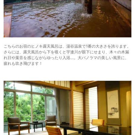
こちらのお宿のヒノキ露天風呂は、湯谷温泉で1番の大きさを誇ります。
さらには、露天風呂から下を覗くと宇連川が眼下にせまり、木々の木漏
れ日や葉音を感じながらゆったり入浴...。大パノラマの美しい風景に、
疲れも吹き飛びます！