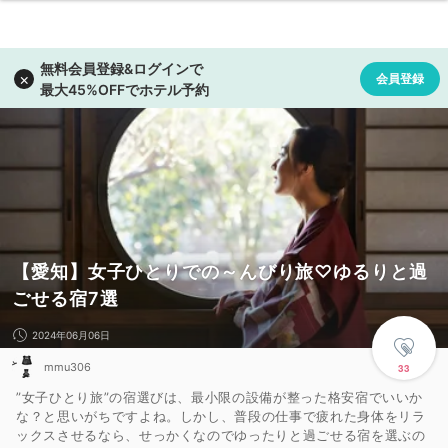
【愛知】女子ひとりでの～んびり旅♡ゆるりと過
ごせる宿7選
2024年06月06日
mmu306
33
”女子ひとり旅”の宿選びは、最小限の設備が整った格安宿でいいか
な？と思いがちですよね。しかし、普段の仕事で疲れた身体をリラ
ックスさせるなら、せっかくなのでゆったりと過ごせる宿を選ぶの