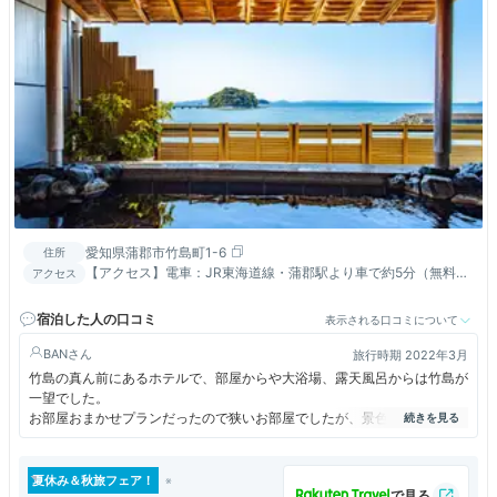
愛知県蒲郡市竹島町1-6
住所
【アクセス】電車：JR東海道線・蒲郡駅より車で約5分（無料送
アクセス
迎有、要予約） 車：東名高速・音羽蒲郡ICより車で約20分
宿泊した人の口コミ
表示される口コミについて
BAN
旅行時期 2022年3月
竹島の真ん前にあるホテルで、部屋からや大浴場、露天風呂からは竹島が
一望でした。
お部屋おまかせプランだったので狭いお部屋でしたが、景色は良かったで
す。
禁煙対応（消臭対応）をお願いしていたのに、部屋には灰皿あってがっか
夏休み＆秋旅フェア！