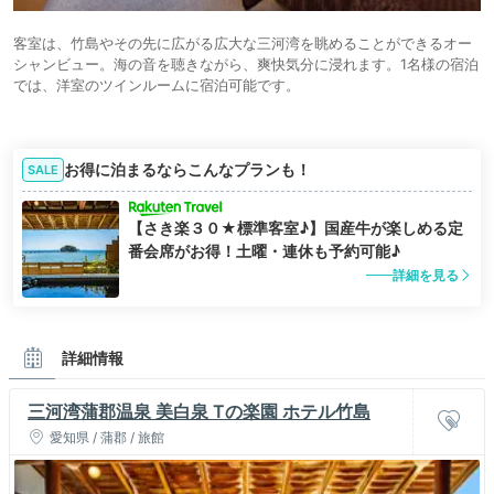
客室は、竹島やその先に広がる広大な三河湾を眺めることができるオー
シャンビュー。海の音を聴きながら、爽快気分に浸れます。1名様の宿泊
では、洋室のツインルームに宿泊可能です。
お得に泊まるならこんなプランも！
SALE
【さき楽３０★標準客室♪】国産牛が楽しめる定
番会席がお得！土曜・連休も予約可能♪
詳細を見る
詳細情報
三河湾蒲郡温泉 美白泉 Tの楽園 ホテル竹島
愛知県 / 蒲郡 / 旅館