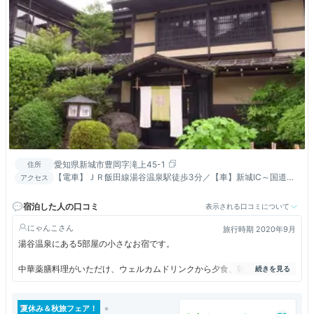
愛知県新城市豊岡字滝上45-1
住所
【電車】ＪＲ飯田線湯谷温泉駅徒歩3分／【車】新城IC～国道
アクセス
151号線飯田、東栄方面右折 約11㎞約15分
宿泊した人の口コミ
表示される口コミについて
にゃんこ
旅行時期 2020年9月
湯谷温泉にある5部屋の小さなお宿です。
中華薬膳料理がいただけ、ウェルカムドリンクから夕食、朝食まで薬膳で
統一されています。
平日に3人で宿泊し、1人1泊23，000円のプランでしたが、お風呂は狭
夏休み＆秋旅フェア！