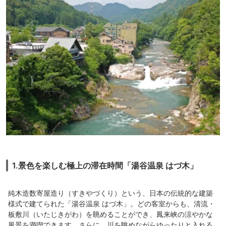
1.景色を楽しむ極上の滞在時間「湯谷温泉 はづ木」
純木造数寄屋造り（すきやづくり）という、日本の伝統的な建築
様式で建てられた「湯谷温泉 はづ木」。どの客室からも、清流・
板敷川（いたじきがわ）を眺めることができ、鳳来峡の涼やかな
風景を満喫できます。さらに、川を眺めながらゆったりと入れる