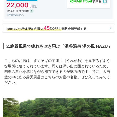
く、お部屋以外の共有部分も狭く、コスパはよくありませんでした。
22,000
悪いお宿ではないので、価格が妥当であれば、いいのですが。。。
1名あたり 参考価格
※対象施設のみ
色々な口コミを見て、とても評価がよく、悪い評価をしている方がいなか
ったので、こちらのお宿に決めましたが、残念ながら私の好みのお宿では
ありませんでした。
接客も丁寧で、お料理もおいしいので、設備のマイナス部分がもったいな
く感じました。
2.絶景風呂で疲れも吹き飛ぶ「湯谷温泉 湯の風 HAZU」
こちらのお宿は、すぐそばの宇連川（うれがわ）を見下ろすよう
な場所に建てられています。周りは深い山に囲まれているため、
四季の変化を感じながら滞在できるのが魅力的です。特に、大自
然の中にある露天風呂はこちらのお宿の名物。ぜひ入ってみてく
ださい。