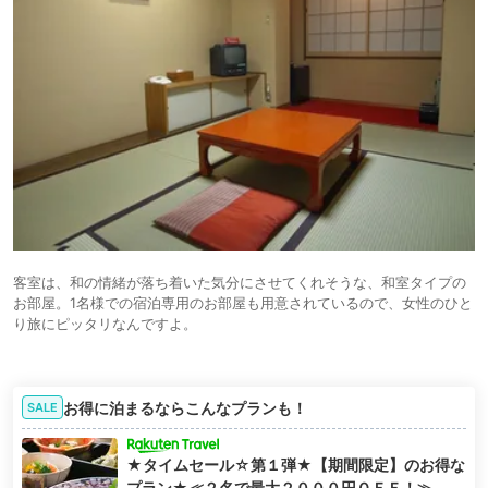
客室は、和の情緒が落ち着いた気分にさせてくれそうな、和室タイプの
お部屋。1名様での宿泊専用のお部屋も用意されているので、女性のひと
り旅にピッタリなんですよ。
お得に泊まるならこんなプランも！
SALE
★タイムセール☆第１弾★【期間限定】のお得な
プラン★≪２名で最大２０００円ＯＦＦ！≫