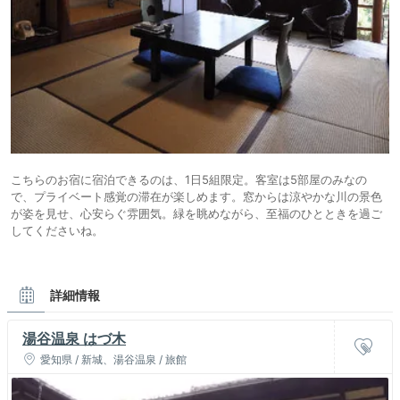
こちらのお宿に宿泊できるのは、1日5組限定。客室は5部屋のみなの
で、プライベート感覚の滞在が楽しめます。窓からは涼やかな川の景色
が姿を見せ、心安らぐ雰囲気。緑を眺めながら、至福のひとときを過ご
してくださいね。
詳細情報
湯谷温泉 はづ木
愛知県 / 新城、湯谷温泉 / 旅館