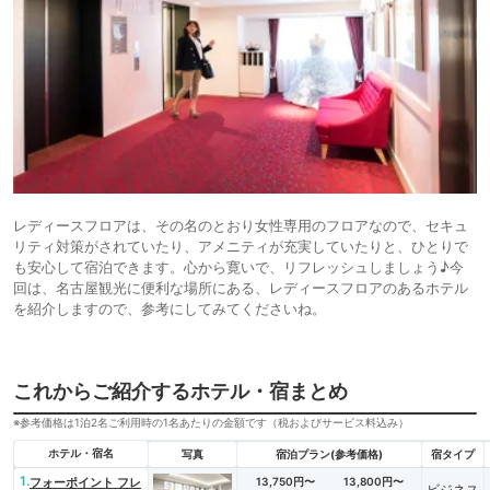
レディースフロアは、その名のとおり女性専用のフロアなので、セキュ
リティ対策がされていたり、アメニティが充実していたりと、ひとりで
も安心して宿泊できます。心から寛いで、リフレッシュしましょう♪今
回は、名古屋観光に便利な場所にある、レディースフロアのあるホテル
を紹介しますので、参考にしてみてくださいね。
これからご紹介するホテル・宿まとめ
※参考価格は1泊2名ご利用時の1名あたりの金額です（税およびサービス料込み）
ホテル・宿名
写真
宿泊プラン(参考価格)
宿タイプ
1.
フォーポイント フレ
13,750円〜
13,800円〜
ビジネス