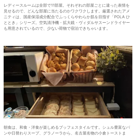
レディースルームは全部で11部屋。それぞれの部屋ごとに違った表情を
見せるので、どんな部屋に当たるのかワクワクします。厳選されたアメ
ニティは、国産保湿成分配合でふっくらやわらか肌を⽬指す「POLA ひ
ととき」シリーズ。空気清浄機・拡大鏡・ヴィダルサスーンドライヤー
も用意されているので、少ない荷物で宿泊できちゃいます。
朝食は、和食・洋食が楽しめるブッフェスタイルです。シュル豊富なパ
ンや⽇替わりスープ、グラノーラから、名古屋名物の⼩倉トーストま