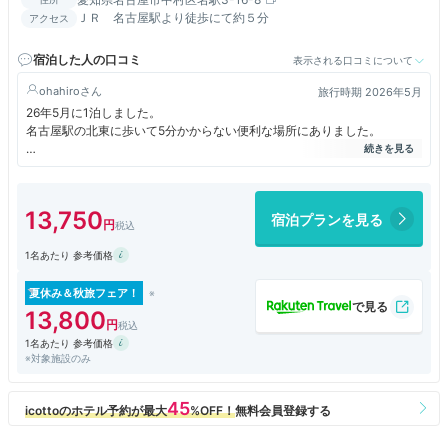
ＪＲ 名古屋駅より徒歩にて約５分
アクセス
宿泊した人の口コミ
表示される口コミについて
ohahiro
旅行時期 2026年5月
26年5月に1泊しました。
名古屋駅の北東に歩いて5分かからない便利な場所にありました。
チェックインのスタッフは外国人の方でしたが、日本語で非常に丁寧に
色々説明してくれて良かったです。
バスローブとアメニティはロビーから取って持っていきました。
13,750
宿泊プランを見る
部屋は横浜西のフォーポイントと全くかほぼ同じというくらい似ていて、
ほんの少し古いかなという程度ですが、きれいで快適でした。部屋に使い
1名あたり 参考価格
捨てスリッパもありましたが、水のペットボトルはありません。
夏休み＆秋旅フェア！
13,800
1名あたり 参考価格
※対象施設のみ