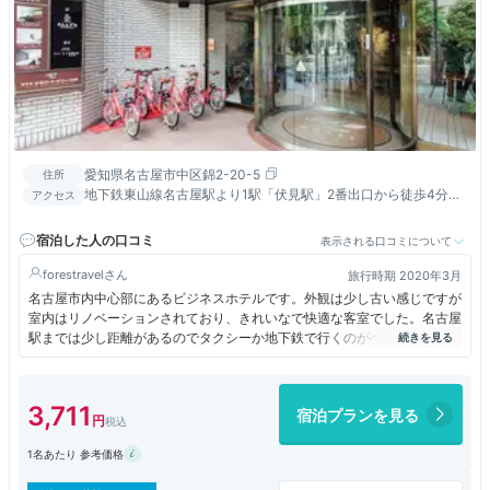
愛知県名古屋市中区錦2-20-5
住所
地下鉄東山線名古屋駅より1駅「伏見駅」2番出口から徒歩4分／
アクセス
「栄駅」8番出口より徒歩5分
宿泊した人の口コミ
表示される口コミについて
forestravel
旅行時期 2020年3月
名古屋市内中心部にあるビジネスホテルです。外観は少し古い感じですが
室内はリノベーションされており、きれいなで快適な客室でした。名古屋
駅までは少し距離があるのでタクシーか地下鉄で行くのがベストかと思い
ます。
3,711
宿泊プランを見る
1名あたり 参考価格