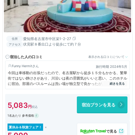
愛知県名古屋市中区栄1-2-27
住所
伏見駅８番出口より徒歩にて約７分
アクセス
宿泊した人の口コミ
表示される口コミについて
Funny Hermit
旅行時期 2024年5月
今回は車移動の出張だったので、名古屋駅から徒歩１５分もかかる、繁華
街ではない静けさがあり、川沿いは夜の雰囲気がいいと思い、このホテル
に宿泊。部屋のバスルームは洗い場が独立型で良かったが、部屋のテレビ
で混雑状況を確認し、大浴場（男湯は１階・女湯は１４階）を利用。朝ご
はんはボリュームがあり、つい食べ過ぎてしまった。
5,083
宿泊プランを見る
1名あたり 参考価格
夏休み＆秋旅フェア！