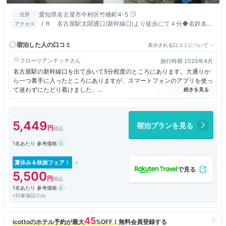
愛知県名古屋市中村区竹橋町4-5
住所
ＪＲ 名古屋駅太閤通口(新幹線口)より徒歩にて４分◆名鉄名古
アクセス
屋駅より徒歩10分
宿泊した人の口コミ
表示される口コミについて
フローリアンチッチ
旅行時期 2025年4月
名古屋駅の新幹線口を出て歩いて5分程度のところにあります。大通りか
ら一つ裏手に入ったところにありますが、スマートフォンのアプリを使っ
て迷わずにたどり着けました。
基本的には典型的な都市型のビジネスホテルといった感じでしたが、全般
的に少しグレードが高かった印象でした。ちょっと高級感があるホテルに
泊まりたいときに向いている気がします。
5,449
宿泊プランを見る
1名あたり 参考価格
夏休み＆秋旅フェア！
5,500
1名あたり 参考価格
※対象施設のみ