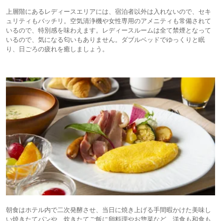
上層階にあるレディースエリアには、宿泊者以外は入れないので、セキ
ュリティもバッチリ。空気清浄機や女性専用のアメニティも常備されて
いるので、特別感を味わえます。レディースルームは全て禁煙となって
いるので、気になる匂いもありません。ダブルベッドでゆっくりと眠
り、⽇ごろの疲れを癒しましょう。
朝食はホテル内で二次発酵させ、当⽇に焼き上げる手間暇かけた美味し
い焼きたてパンや、炊きたてご飯に卵料理やお惣菜など、洋食も和食も