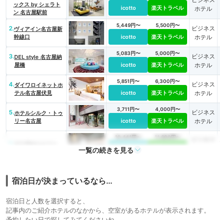
ックス by シェラト
icotto
楽天トラベル
ホテル
ン 名古屋駅前
5,449円〜
5,500円〜
2.
ビジネス
ヴィアイン名古屋新
幹線口
icotto
楽天トラベル
ホテル
5,083円〜
5,000円〜
3.
ビジネス
DEL style 名古屋納
屋橋
icotto
楽天トラベル
ホテル
5,851円〜
6,300円〜
4.
ビジネス
ダイワロイネットホ
テル名古屋伏見
icotto
楽天トラベル
ホテル
3,711円〜
4,000円〜
5.
ビジネス
ホテルシルク・トゥ
リー名古屋
icotto
楽天トラベル
ホテル
10,441円〜
11,600円〜
ビジネス
6.
名古屋金山ホテル
icotto
楽天トラベル
ホテル
一覧の続きを見る
宿泊日が決まっているなら…
宿泊日と人数を選択すると、
記事内のご紹介ホテルのなかから、空室があるホテルが表示されます。
予約したい日で探してみてくださいね。