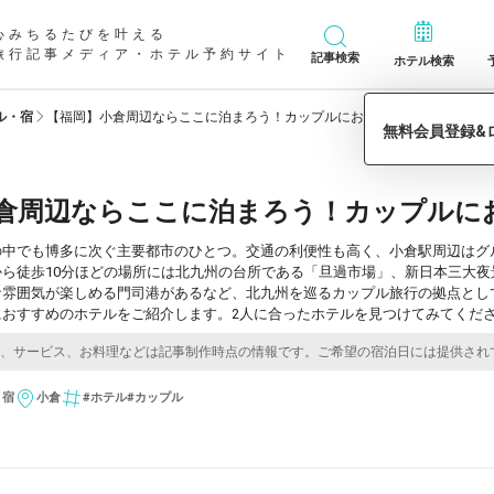
心みちるたびを叶える
旅行記事メディア・ホテル予約サイト
記事検索
ホテル検索
ル・宿
【福岡】小倉周辺ならここに泊まろう！カップルにおすすめのホテル7選
倉周辺ならここに泊まろう！カップルに
の中でも博多に次ぐ主要都市のひとつ。交通の利便性も高く、小倉駅周辺はグ
から徒歩10分ほどの場所には北九州の台所である「旦過市場」、新日本三大
な雰囲気が楽しめる門司港があるなど、北九州を巡るカップル旅行の拠点とし
におすすめのホテルをご紹介します。2人に合ったホテルを見つけてみてくだ
・宿
小倉
#ホテル
#カップル