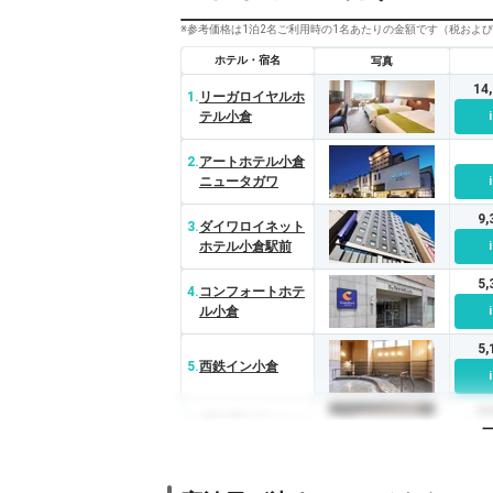
※参考価格は1泊2名ご利用時の1名あたりの金額です（税およ
ホテル・宿名
写真
14
1.
リーガロイヤルホ
テル小倉
2.
アートホテル小倉
ニュータガワ
9
3.
ダイワロイネット
ホテル小倉駅前
5
4.
コンフォートホテ
ル小倉
5
5.
西鉄イン小倉
8
6.
JR九州ステーショ
ンホテル小倉
5
7.
ホテルクラウンパ