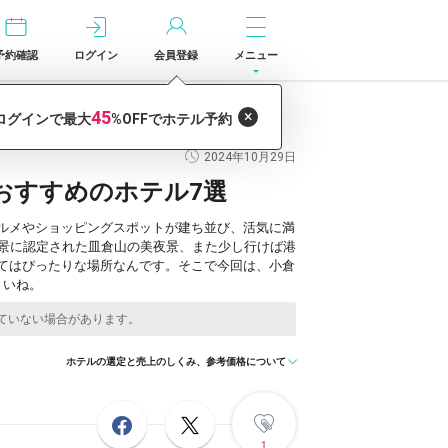
予約確認
ログイン
会員登録
メニュー
2024年10月29日
おすすめのホテル7選
ルメやショッピングスポットが建ち並び、活気に満
夜景に認定された皿倉山の美夜景、また少し行けば港
てはぴったりな場所なんです。そこで今回は、小倉
さいね。
ホテルの選定と売上のしくみ、参考価格について
1