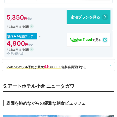
れ、内線で欲しいメニューを伝えるとお弁当箱に詰めて、お部屋まで持っ
てきてくれました。
エアコンと水回りはリフォームしてないようで古いのが気になりました。
5,350
宿泊プランを見る
お部屋にはケトルやコップはありませんでした。
ベッドは寝心地が良かったです。
1名あたり 参考価格
コスパはとても良いと思います！
夏休み＆秋旅フェア！
4,900
1名あたり 参考価格
※対象施設のみ
5.アートホテル小倉 ニュータガワ
庭園を眺めながらの優雅な朝食ビュッフェ