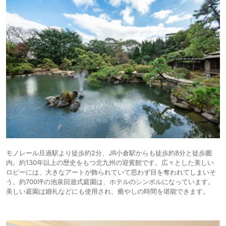
モノレール旦過駅より徒歩約2分、JR小倉駅からも徒歩約8分と徒歩圏
内。約130年以上の歴史をもつ北九州の迎賓館です。広々とした美しい
ロビーには、大きなアートが飾られていて思わず目を奪われてしまいそ
う。約700坪の池泉回遊式庭園は、ホテルのシンボルになっています。
美しい庭園は婚礼などにも使用され、癒やしの時間を堪能できます。