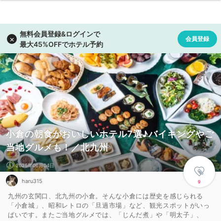
小倉の朝食がおいしいホテル7選♪バイキングやご
当地グルメも！／北九州
2025年06月04日
haru315
9
九州の玄関口、北九州の小倉。そんな小倉には歴史を感じられる
「小倉城」、昭和レトロの「旦過市場」など、観光スポットがいっ
ぱいです。またご当地グルメでは、「じんだ煮」や「明太子」、