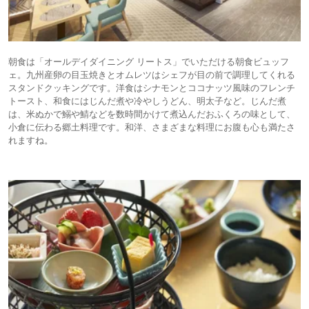
朝食は「オールデイダイニング リートス」でいただける朝食ビュッフ
ェ。九州産卵の目玉焼きとオムレツはシェフが目の前で調理してくれる
スタンドクッキングです。洋食はシナモンとココナッツ風味のフレンチ
トースト、和食にはじんだ煮や冷やしうどん、明太子など。じんだ煮
は、米ぬかで鰯や鯖などを数時間かけて煮込んだおふくろの味として、
小倉に伝わる郷土料理です。和洋、さまざまな料理にお腹も心も満たさ
れますね。