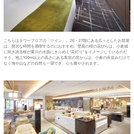
こちらはタワーフロアの「ツイン」。26・27階にある広々としたお部屋
は、贅沢な時間を満喫するのにおすすめ。壁面の桜の花びらは、小倉城
に咲き誇る桜が紫川の水面にきらめく“花灯り”をイメージしているのだ
そう。地上100m以上の高さにある客室の窓からは、小倉の街並みだけで
なく海や山などの自然も一望でき、心も癒やされます。