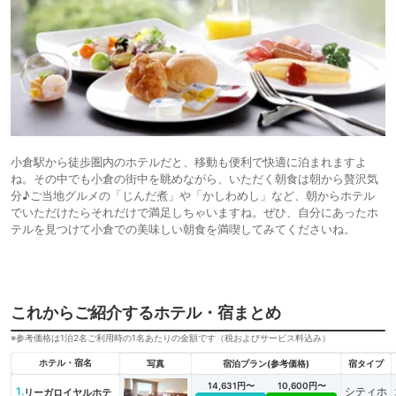
小倉駅から徒歩圏内のホテルだと、移動も便利で快適に泊まれますよ
ね。その中でも小倉の街中を眺めながら、いただく朝食は朝から贅沢気
分♪ご当地グルメの「じんだ煮」や「かしわめし」など、朝からホテル
でいただけたらそれだけで満足しちゃいますね。ぜひ、自分にあったホ
テルを見つけて小倉での美味しい朝食を満喫してみてくださいね。
これからご紹介するホテル・宿まとめ
※参考価格は1泊2名ご利用時の1名あたりの金額です（税およびサービス料込み）
ホテル・宿名
写真
宿泊プラン(参考価格)
宿タイプ
14,631円〜
10,600円〜
1.
シティホ
リーガロイヤルホテ