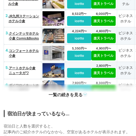
ル小倉
icotto
楽天トラベル
テル
8,532円〜
6,000円〜
2.
ビジネス
JR九州ステーション
ホテル小倉
icotto
楽天トラベル
ホテル
4,224円〜
4,600円〜
3.
ビジネス
クインテッサホテル
小倉 Comic&Books
icotto
楽天トラベル
ホテル
5,350円〜
4,900円〜
4.
ビジネス
コンフォートホテル
小倉
icotto
楽天トラベル
ホテル
2,800円〜
5.
ビジネス
アートホテル小倉
ニュータガワ
icotto
楽天トラベル
ホテル
7,920円〜
8,300円〜
6.
ビジネス
ダイワロイネットホ
テル小倉駅前
icotto
楽天トラベル
ホテル
一覧の続きを見る
7.
備長炭の湯 ホテルク
3,850円〜
2,900円〜
ビジネス
ラウンヒルズ小倉
icotto
楽天トラベル
ホテル
（BBHホテルグルー
宿泊日が決まっているなら…
プ）
宿泊日と人数を選択すると、
記事内のご紹介ホテルのなかから、空室があるホテルが表示されます。