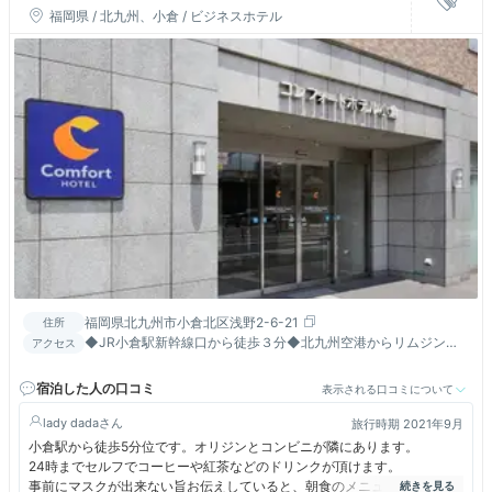
福岡県 / 北九州、小倉 / ビジネスホテル
福岡県北九州市小倉北区浅野2-6-21
住所
◆JR小倉駅新幹線口から徒歩３分◆北九州空港からリムジンバ
アクセス
スで約６０分◆門司港より電車で約２０分
宿泊した人の口コミ
表示される口コミについて
lady dada
旅行時期 2021年9月
小倉駅から徒歩5分位です。オリジンとコンビニが隣にあります。
24時までセルフでコーヒーや紅茶などのドリンクが頂けます。
事前にマスクが出来ない旨お伝えしていると、朝食のメニューを渡してく