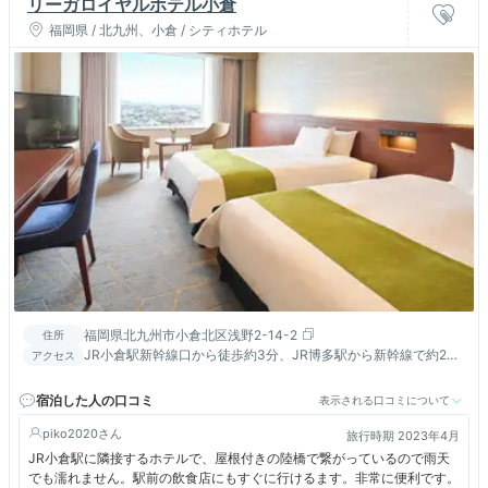
リーガロイヤルホテル小倉
福岡県 / 北九州、小倉 / シティホテル
福岡県北九州市小倉北区浅野2-14-2
住所
JR小倉駅新幹線口から徒歩約3分、JR博多駅から新幹線で約20
アクセス
分（ひと駅）。北九州都市高速小倉駅北ランプより約2分
宿泊した人の口コミ
表示される口コミについて
piko2020
旅行時期 2023年4月
JR小倉駅に隣接するホテルで、屋根付きの陸橋で繋がっているので雨天
でも濡れません。駅前の飲食店にもすぐに行けるます。非常に便利です。