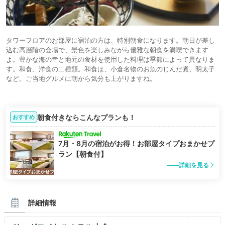
タワーフロアのお部屋に宿泊の方は、特別朝食になります。朝日が差し
込む高層階の会場で、景色を楽しみながら優雅な朝食を満喫できます
よ。豊かな海の幸と地元の食材を使用した料理は季節によって異なりま
す。和食、洋食の二種類。和食は、小倉名物のお魚のじんだ煮、明太子
など。ご当地グルメに朝から気分も上がりますね。
朝食付きならこんなプランも！
おすすめ
7月・8月の宿泊がお得！お部屋タイプおまかせプ
ラン【朝食付】
詳細を見る
詳細情報