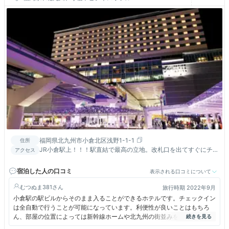
福岡県北九州市小倉北区浅野1-1-1
住所
JR小倉駅上！！！駅直結で最高の立地。改札口を出てすぐにチ
アクセス
ェックイン。
宿泊した人の口コミ
表示される口コミについて
むつぬま381
旅行時期 2022年9月
小倉駅の駅ビルからそのまま入ることができるホテルです。チェックイン
は全自動で行うことが可能になっています。利便性が良いことはもちろ
ん、部屋の位置によっては新幹線ホームや北九州の街並みを眺めることも
できます。また、朝食では九州の玄関口らしく九州各地の味をいろいろと