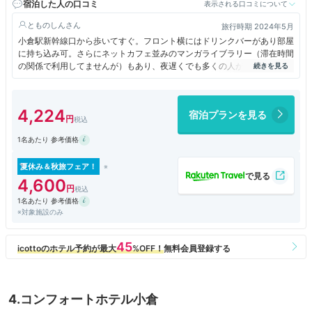
宿泊した人の口コミ
表示される口コミについて
とものしん
旅行時期 2024年5月
小倉駅新幹線口から歩いてすぐ。フロント横にはドリンクバーがあり部屋
に持ち込み可。さらにネットカフェ並みのマンガライブラリー（滞在時間
の関係で利用してませんが）もあり、夜遅くでも多くの人が出入りしてま
した。部屋のつくりはシンプルだが快適。ただし線路の横に位置するた
め、部屋の場所によっては列車の音が気になるかもしれません。朝食は無
料サービスのカレーを食べましたが、食事スペースが小さく時間帯によっ
4,224
宿泊プランを見る
て混みあいます。
1名あたり 参考価格
夏休み＆秋旅フェア！
4,600
1名あたり 参考価格
※対象施設のみ
4.コンフォートホテル小倉