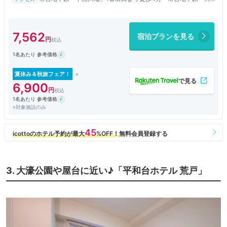
神」16番出口より徒歩4分・西鉄バス「春吉」バス停から徒歩2
分
7,562
宿泊プランを見る
1名あたり 参考価格
夏休み＆秋旅フェア！
6,900
1名あたり 参考価格
※対象施設のみ
3. 大濠公園や屋台に近い♪「平和台ホテル 荒戸」