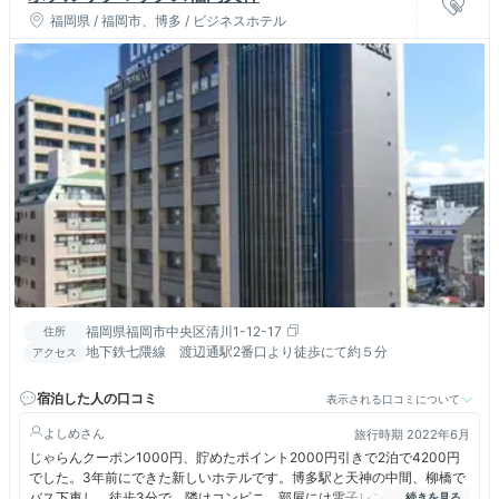
福岡県 / 福岡市、博多 / ビジネスホテル
福岡県福岡市中央区清川1-12-17
住所
地下鉄七隈線 渡辺通駅2番口より徒歩にて約５分
アクセス
宿泊した人の口コミ
表示される口コミについて
よしめ
旅行時期 2022年6月
じゃらんクーポン1000円、貯めたポイント2000円引きで2泊で4200円
でした。3年前にできた新しいホテルです。博多駅と天神の中間、柳橋で
バス下車し、徒歩3分で、隣はコンビニ、部屋には電子レンジがあり便利