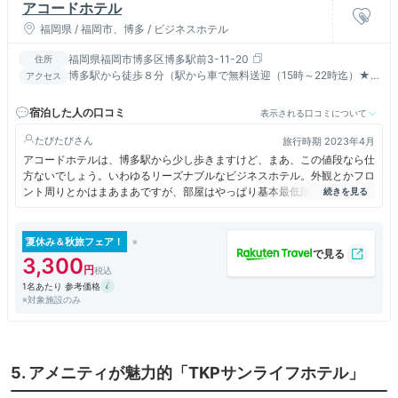
アコードホテル
福岡県 / 福岡市、博多 / ビジネスホテル
福岡県福岡市博多区博多駅前3-11-20
住所
博多駅から徒歩８分（駅から車で無料送迎（15時～22時迄）★
アクセス
キャナルシティ徒歩5分/九州一の繁華街「中洲」徒歩10分
宿泊した人の口コミ
表示される口コミについて
たびたび
旅行時期 2023年4月
アコードホテルは、博多駅から少し歩きますけど、まあ、この値段なら仕
方ないでしょう。いわゆるリーズナブルなビジネスホテル。外観とかフロ
ント周りとかはまあまあですが、部屋はやっぱり基本最低限といった感じ
かな。ただ、余計なものが置いてないので、そのすっきり感はいいと思い
ます。
夏休み＆秋旅フェア！
3,300
1名あたり 参考価格
※対象施設のみ
5. アメニティが魅力的「TKPサンライフホテル」