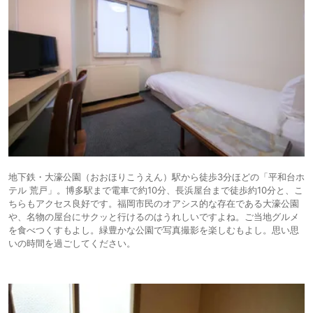
地下鉄・大濠公園（おおほりこうえん）駅から徒歩3分ほどの「平和台ホ
テル 荒戸」。博多駅まで電車で約10分、長浜屋台まで徒歩約10分と、こ
ちらもアクセス良好です。福岡市民のオアシス的な存在である大濠公園
や、名物の屋台にサクッと行けるのはうれしいですよね。ご当地グルメ
を食べつくすもよし。緑豊かな公園で写真撮影を楽しむもよし。思い思
いの時間を過ごしてください。