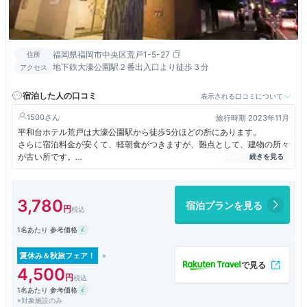
福岡県福岡市中央区荒戸1-5-27
住所
地下鉄大濠公園駅２番出入口より徒歩３分
アクセス
宿泊した人の口コミ
表示される口コミについて
1500
旅行時期 2023年11月
平和台ホテル荒戸は大濠公園駅から徒歩5分ほどの所にあります。
さらに宿泊料金が安くて、軽朝食がつきますが、難点として、建物の所々
が古い所です。
建物自体が古いので、廊下歩く音や隣の部屋の扉が開閉する音が丸聞こえ
です。
3,780
宿泊プランを見る
1名あたり 参考価格
夏休み＆秋旅フェア！
4,500
1名あたり 参考価格
※対象施設のみ