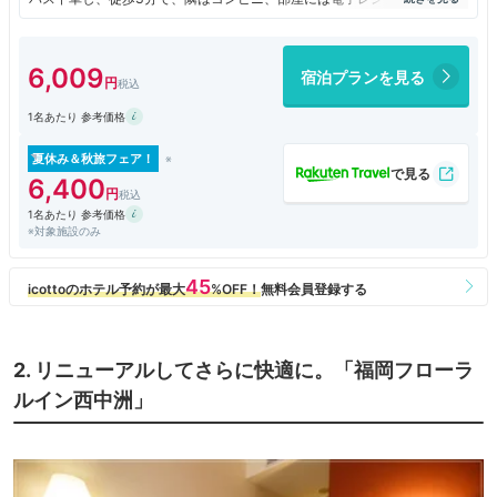
です。11時まではフロントは無人。それまでにインキーしたらどうしよ
う？室内に電話はありません。チェックインは15時。キャリーは預かっ
てもらえますが、「冷蔵庫はありません」と。保冷剤4個入れた保冷袋の
6,009
宿泊プランを見る
中身、腐らないかしら？時間に戻ってきて「できれば静かな部屋希望、電
気スタンドを貸してください」というと、キャリー、保冷袋、説明書き、
1名あたり 参考価格
カードキー、電気スタンドを手渡してくれました。部屋は2階、隣のビル
の壁が目の前で、暗く、日が当たらず、昼か夜か分からない穴倉のような
部屋で2日間過ごしました。寝るだけの人なら好いでしょうが、私は再訪
夏休み＆秋旅フェア！
しません。
6,400
1名あたり 参考価格
※対象施設のみ
2. リニューアルしてさらに快適に。「福岡フローラ
ルイン西中洲」