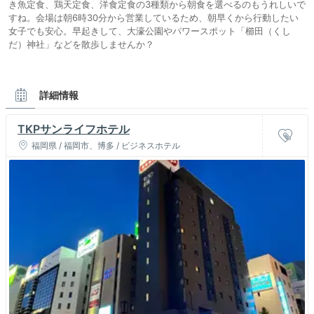
き魚定食、鶏天定食、洋食定食の3種類から朝食を選べるのもうれしいで
すね。会場は朝6時30分から営業しているため、朝早くから行動したい
女子でも安心。早起きして、大濠公園やパワースポット「櫛田（くし
だ）神社」などを散歩しませんか？
詳細情報
TKPサンライフホテル
福岡県 / 福岡市、博多 / ビジネスホテル