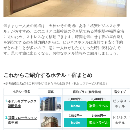
気ままな一人旅の拠点は、天神やその周辺にある「格安ビジネスホテ
ル」がおすすめ。このエリアは新幹線の停車駅である博多駅や福岡空港
に近いため、ストレスなく移動できます。時間を気にせず夜の屋台巡り
を満喫できるのも魅力的♪さらに、ビジネスホテルは直前でも安く予約
がとれることが多いので、急に一人旅がしたくなった時に便利なんで
す。思わず旅に出たくなる、お得なホテル情報をご紹介しましょう。
これからご紹介するホテル・宿まとめ
※参考価格は1泊2名ご利用時の1名あたりの金額です（税およびサービス料込み）
ホテル・宿名
写真
宿泊プラン(参考価格)
宿タイプ
6,009円〜
6,400円〜
1.
ビジネス
ホテルリブマックス
福岡天神
icotto
楽天トラベル
ホテル
7,562円〜
6,900円〜
2.
ビジネス
福岡フローラルイン
西中洲
icotto
楽天トラベル
ホテル