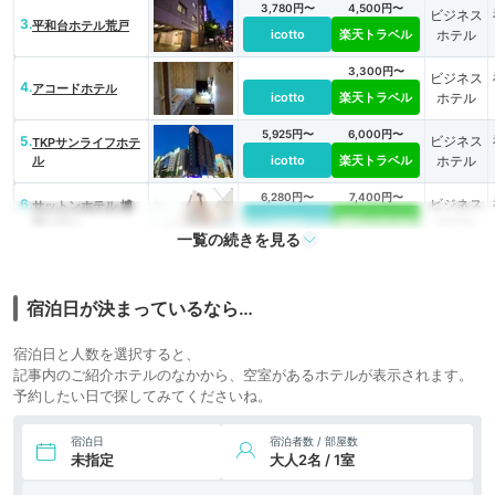
3,780円〜
4,500円〜
ビジネス
3.
平和台ホテル荒戸
icotto
楽天トラベル
ホテル
3,300円〜
ビジネス
4.
アコードホテル
icotto
楽天トラベル
ホテル
5,925円〜
6,000円〜
5.
ビジネス
TKPサンライフホテ
ル
icotto
楽天トラベル
ホテル
6,280円〜
7,400円〜
6.
ビジネス
サットンホテル 博
多シティ
icotto
楽天トラベル
ホテル
一覧の続きを見る
5,456円〜
5,600円〜
7.
ビジネス
プレジデントホテル
博多
icotto
楽天トラベル
ホテル
宿泊日が決まっているなら…
宿泊日と人数を選択すると、
記事内のご紹介ホテルのなかから、空室があるホテルが表示されます。
予約したい日で探してみてくださいね。
宿泊日
宿泊者数 / 部屋数
未指定
大人2名 / 1室