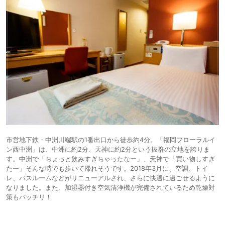
市営地下鉄・中洲川端駅の1番出口から徒歩約4分。「福岡フローラルイ
ン西中洲」は、中洲に約2分、天神に約2分という抜群の立地を誇りま
す。中洲で「ちょっと飲みすぎちゃったなー」、天神で「買い物しすぎ
たー」そんな時でも歩いて帰れそうです。2018年3月に、空調、トイ
レ、バスルームなどがリニューアルされ、さらに快適に過ごせるように
なりました。また、加湿器付き空気清浄機が完備されているため乾燥対
策もバッチリ！