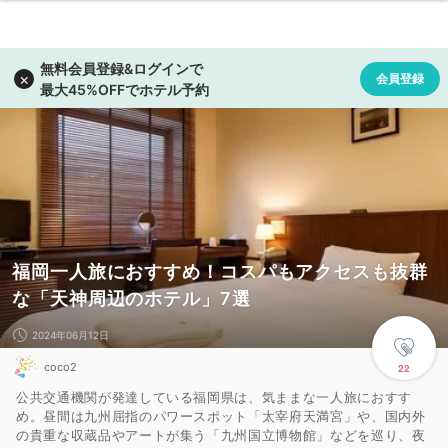
福岡一人旅におすすめ！コスパもアクセスも抜群
な「天神周辺のホテル」7選
2024年06月12日
coco2
22
公共交通機関が発達している福岡県は、気ままな一人旅におすす
め。昼間は九州屈指のパワースポット「太宰府天満宮」や、国内外
の貴重な収蔵品やアートが集う「九州国立博物館」などを巡り、夜