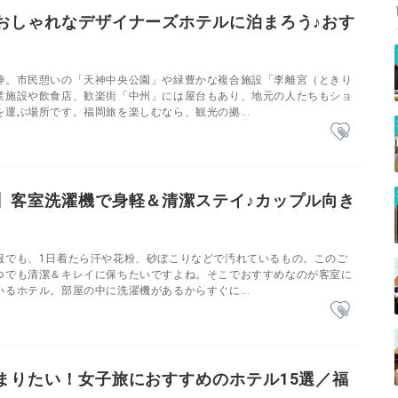
おしゃれなデザイナーズホテルに泊まろう♪おす
神。市民憩いの「天神中央公園」や緑豊かな複合施設「李離宮（ときり
業施設や飲食店、歓楽街「中州」には屋台もあり、地元の人たちもショ
運ぶ場所です。福岡旅を楽しむなら、観光の拠...
】客室洗濯機で身軽＆清潔ステイ♪カップル向き
服でも、1日着たら汗や花粉、砂ぼこりなどで汚れているもの。このご
つでも清潔＆キレイに保ちたいですよね。そこでおすすめなのが客室に
るホテル。部屋の中に洗濯機があるからすぐに...
まりたい！女子旅におすすめのホテル15選／福