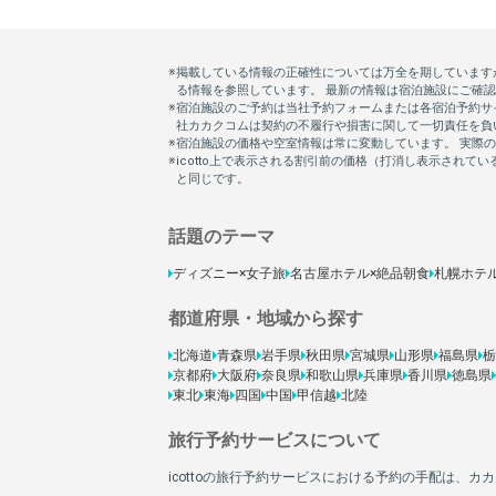
話題のテーマ
ディズニー×女子旅
名古屋ホテル×絶品朝食
札幌ホテ
都道府県・地域から探す
北海道
青森県
岩手県
秋田県
宮城県
山形県
福島県
栃
京都府
大阪府
奈良県
和歌山県
兵庫県
香川県
徳島県
東北
東海
四国
中国
甲信越
北陸
旅行予約サービスについて
icottoの旅行予約サービスにおける予約の手配は、