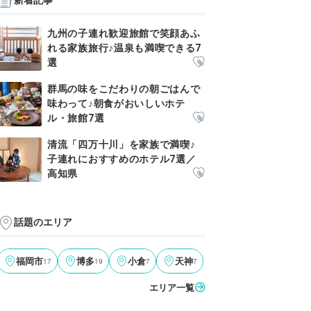
新着記事
九州の子連れ歓迎旅館で笑顔あふ
れる家族旅行♪温泉も満喫できる7
選
群馬の味をこだわりの朝ごはんで
味わって♪朝食がおいしいホテ
ル・旅館7選
清流「四万十川」を家族で満喫♪
子連れにおすすめのホテル7選／
高知県
話題のエリア
福岡市
17
博多
19
小倉
7
天神
7
エリア一覧