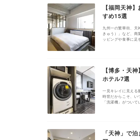
【福岡天神】
すめ15選
九州一の繁華街、天
きゅう）」など、商
ッピングや食事に足を
【博多・天神
ホテル7選
一見キレイに見える
時世だからこそ、い
「洗濯機」がついてい
「天神」で泊