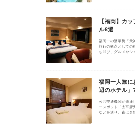
【福岡】カッ
ル8選
福岡一の繁華街「天
旅行の拠点としての
ち並び、グルメやショ
福岡一人旅に
辺のホテル」
公共交通機関が発達
ースポット「太宰府
などを巡り、夜は名物