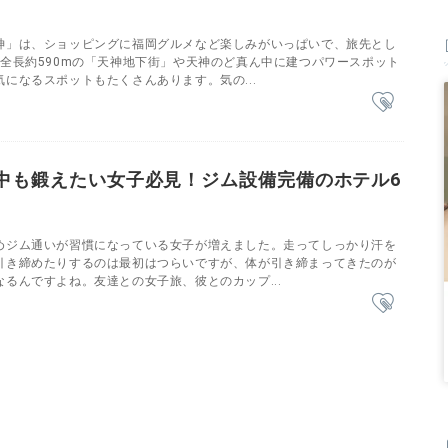
神」は、ショッピングに福岡グルメなど楽しみがいっぱいで、旅先とし
♪全長約590mの「天神地下街」や天神のど真ん中に建つパワースポット
になるスポットもたくさんあります。気の...
中も鍛えたい女子必見！ジム設備完備のホテル6
めジム通いが習慣になっている女子が増えました。走ってしっかり汗を
引き締めたりするのは最初はつらいですが、体が引き締まってきたのが
るんですよね。友達との女子旅、彼とのカップ...