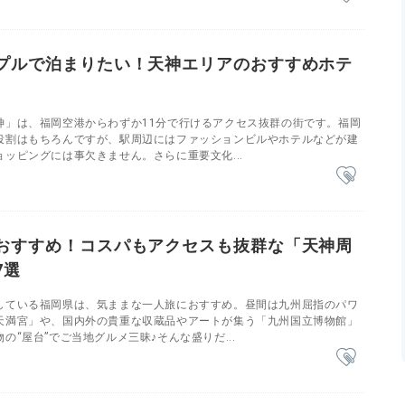
プルで泊まりたい！天神エリアのおすすめホテ
神」は、福岡空港からわずか11分で行けるアクセス抜群の街です。福岡
役割はもちろんですが、駅周辺にはファッションビルやホテルなどが建
ッピングには事欠きません。さらに重要文化...
おすすめ！コスパもアクセスも抜群な「天神周
7選
している福岡県は、気ままな一人旅におすすめ。昼間は九州屈指のパワ
天満宮」や、国内外の貴重な収蔵品やアートが集う「九州国立博物館」
の“屋台”でご当地グルメ三昧♪そんな盛りだ...