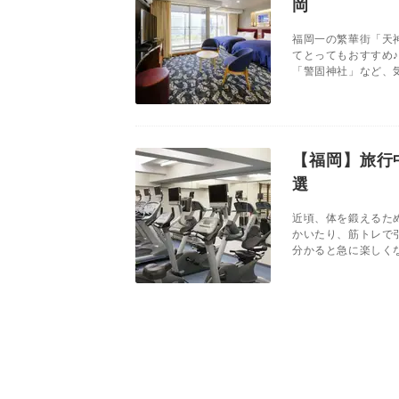
岡
福岡一の繁華街「天
てとってもおすすめ
「警固神社」など、気
【福岡】旅行
選
近頃、体を鍛えるた
かいたり、筋トレで
分かると急に楽しくな