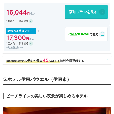
友達が誕生日祝いということで、無料でタオルアート風装飾をして頂きと
ても喜ばれました！！
16,044
宿泊プランを見る
有料でケーキや花束の準備もしてもらえるので、サプライズしたい方はぜ
ひ相談するべきです。
1名あたり 参考価格
温泉が湧き？吹き？出ている場所がホテルの真横にあるので、ディズニー
シーの火山みたいな音がしています。(ボコボコ？ゴォー？)音が気になる
人は眠りを妨げてるかもしれないので、音の部分だけマイナスで星4つに
夏休み＆秋旅フェア！
しました。
17,300
夜景はバッチリ綺麗に見えます！
1名あたり 参考価格
アメニティは、ロクシタンのシャンプー、ボディソープなどが部屋にあ
※対象施設のみ
り、大浴場ではミキモトのものがありました。
スキンケアセットもミキモトです。
冷蔵庫の中の水、オレンジジュース、コーラ、お茶、ビールは全て無料で
飲めます。
5.ホテル伊東パウエル（伊東市）
ビーチラインの美しい夜景が楽しめるホテル