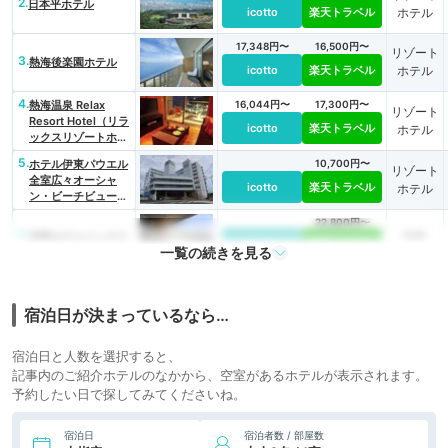
2.
日本平ホテル
icotto
楽天トラベル
ホテル
17,348円〜
16,500円〜
リゾート
3.
熱海後楽園ホテル
icotto
楽天トラベル
ホテル
4.
熱海温泉 Relax
16,044円〜
17,300円〜
リゾート
Resort Hotel（リラ
icotto
楽天トラベル
ホテル
ックスリゾートホテ
ル）
5.
ホテル伊東パウエル
10,700円〜
リゾート
全室広々オーシャ
icotto
楽天トラベル
ホテル
ン・ビーチビュー＆
海辺の露天風呂
22,800円〜
6.
旅館
伊東ホテルジュラク
icotto
楽天トラベル
一覧の続きを見る
6,600円〜
7.
旅館
土肥ふじやホテル
icotto
楽天トラベル
宿泊日が決まっているなら…
30,200円〜
8.
リゾート
焼津温泉 焼津グラ
宿泊日と人数を選択すると、
ンドホテル
icotto
楽天トラベル
ホテル
記事内のご紹介ホテルのなかから、空室があるホテルが表示されます。
予約したい日で探してみてくださいね。
17,600円〜
9.
リゾート
焼津温泉 ホテルア
ンビア松風閣
icotto
楽天トラベル
ホテル
宿泊日
宿泊者数 / 部屋数