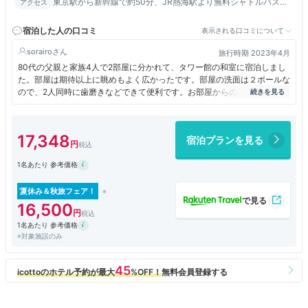
東京駅から新幹線で約50分、JR熱海駅より無料シャトルバスで
アクセス
約10分。
宿泊した人の口コミ
表示される口コミについて
sorairo
旅行時期 2023年4月
80代の父親と家族4人で2部屋に分かれて、タワー館の和室に宿泊しまし
た。部屋は期待以上に眺めもよく広かったです。部屋の洗面は２ボールな
ので、2人同時に歯磨きなどできて便利です。お部屋からの景色は素晴ら
しいです。お風呂はフーアにもいきました。フーアの立ち湯は本当に気持
ちよくて、絶対行くべきだと思います（料金は高めです）。タワー館の大
浴場も大きくて良かったです。大浴場にタオルは備え付けてあります。備
17,348
宿泊プランを見る
え付けのタオルが薄いとコメントしている人がいましたが、薄いですが私
は許容範囲でした。
1名あたり 参考価格
カラオケルームはとても綺麗で、清潔、明るい、最高でした。（カラオケ
近くの売店で買ったドリンクなどは持ち込みOKでした）
夕食朝食ともタワー館一番上のレストランでした。夜景は最高でした。料
夏休み＆秋旅フェア！
理で美味しかったのは、夕飯のアジのたたき、キッシュ、グラタン、ジェ
16,500
ラート。朝ごはんのアジの開き、しらす、オムレツでした。全体的には料
1名あたり 参考価格
理のレベルはアップしてほしいです。（土日に宿泊して料金が高めなので
※対象施設のみ
料理のレベルも期待してしまいました）
今後期待したいこと、部屋にusbポートがほしいです。
フーアの料金を宿泊者はもう少し安くしてほしいです。
お布団がもう少し寝心地が良いといいです。
浴衣より、作務衣の方が着崩れなくていいです。
枕が高いです。低い枕も頼めると朝になって知りました。枕は寝る瞬間ま