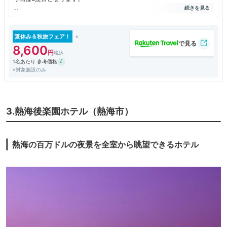
朝食やテラスラウンジ、ビュッフェなどを利用したことがありますが、料
理は至って普通なのでここ数年は素泊まりで利用させていただいておりま
す。
夏休み＆秋旅フェア！
8,600
人ゴミを避け、客室のテラスからのんびりと花火を観賞できるのが魅力で
1名あたり 参考価格
す。
※対象施設のみ
&#8232;今年も家族で鑑賞することができ、最高の夏の思い出となりまし
た。
3.熱海後楽園ホテル（熱海市）
熱海の百万ドルの夜景を全室から眺望できるホテル