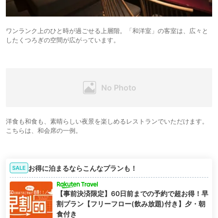
ワンランク上のひと時が過ごせる上層階。「和洋室」の客室は、広々と
したくつろぎの空間が広がっています。
洋食も和食も、素晴らしい夜景を楽しめるレストランでいただけます。
こちらは、和会席の一例。
お得に泊まるならこんなプランも！
SALE
【事前決済限定】60日前までの予約で超お得！早
割プラン【フリーフロー(飲み放題)付き】夕・朝
食付き