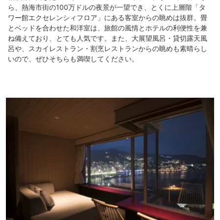
ら、熱海市街の100万ドルの夜景が一望でき、とくに上層階「タ
ワー館エクセレンシィフロア」にある客室からの眺めは抜群。畳
とベッドを合わせた和洋室は、旅館の風情とホテルの利便性を兼
ね備えており、とても人気です。また、大展望風呂・貸切露天風
呂や、スカイレストラン・割烹レストランからの眺めも素晴らし
いので、ぜひそちらも満喫してください。