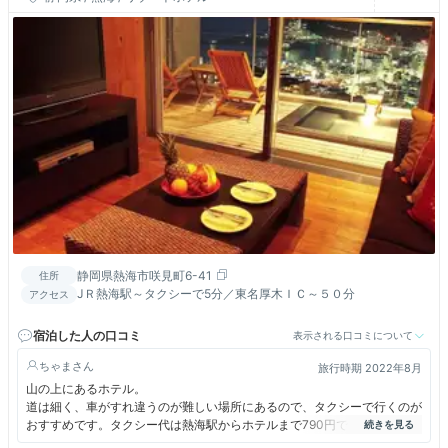
静岡県熱海市咲見町6-41
住所
JＲ熱海駅～タクシーで5分／東名厚木ＩＣ～５０分
アクセス
宿泊した人の口コミ
表示される口コミについて
ちゃま
旅行時期 2022年8月
山の上にあるホテル。
道は細く、車がすれ違うのが難しい場所にあるので、タクシーで行くのが
おすすめです。タクシー代は熱海駅からホテルまで790円でした。
ホテルに着くとウェルカムドリンクのオレンジジュースが出されました。