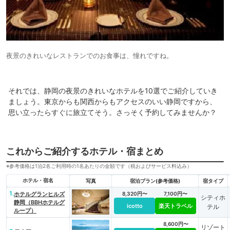
夜景のきれいなレストランでのお食事は、憧れですね。
それでは、静岡の夜景のきれいなホテルを10選でご紹介していき
ましょう。東京からも関西からもアクセスのいい静岡ですから、
思い立ったらすぐに旅立てそう。さっそく予約してみませんか？
これからご紹介するホテル・宿まとめ
※参考価格は1泊2名ご利用時の1名あたりの金額です（税およびサービス料込み）
ホテル・宿名
写真
宿泊プラン(参考価格)
宿タイプ
1.
ホテルグランヒルズ
8,320円〜
7,100円〜
シティホ
静岡（BBHホテルグ
icotto
楽天トラベル
テル
ループ）
8,600円〜
リゾート