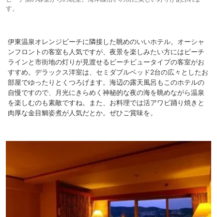
す。
伊東温泉オレンジビーチに隣接した眺めのいいホテル。オーシャ
ンフロントの客室も人気ですが、夜景を楽しみたい方にはビーチ
ラインと市街地の灯りが見渡せるビーチビュータイプの客室がお
すすめ。デラックス洋室は、セミダブルベッド2台の広々としたお
部屋でゆったりとくつろげます。海辺の露天風呂もこのホテルの
自慢ですので、月光にきらめく神秘的な夜の海を眺めながら温泉
を楽しむのも素敵ですね。また、お料理では活アワビ踊り焼きと
肉厚な金目鯛姿煮が人気だとか。ぜひご賞味を。