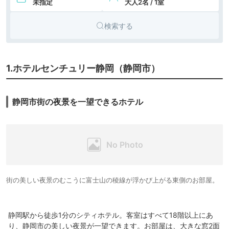
未指定
大人2名 / 1室
10,837円〜
11,000円〜
10.
シティホ
オークラアクトシ
ティホテル浜松
icotto
楽天トラベル
テル
検索する
1.ホテルセンチュリー静岡（静岡市）
静岡市街の夜景を一望できるホテル
街の美しい夜景のむこうに富士山の稜線が浮かび上がる東側のお部屋。
静岡駅から徒歩1分のシティホテル。客室はすべて18階以上にあ
り、静岡市の美しい夜景が一望できます。お部屋は、大きな窓2面