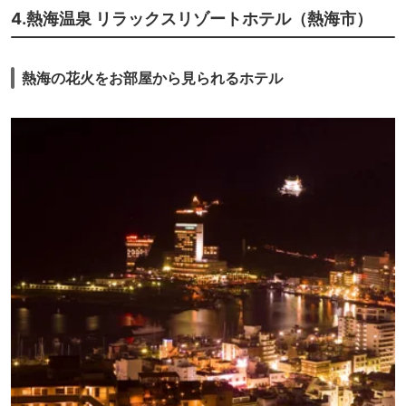
で高いかどうかわからないので、選択肢を早めに提示してほしいです。
4.熱海温泉 リラックスリゾートホテル（熱海市）
いろいろ書きましたが、スタッフさんは皆さん親切、全体的には十分満
足。機会があればまた伺います。
熱海の花火をお部屋から見られるホテル