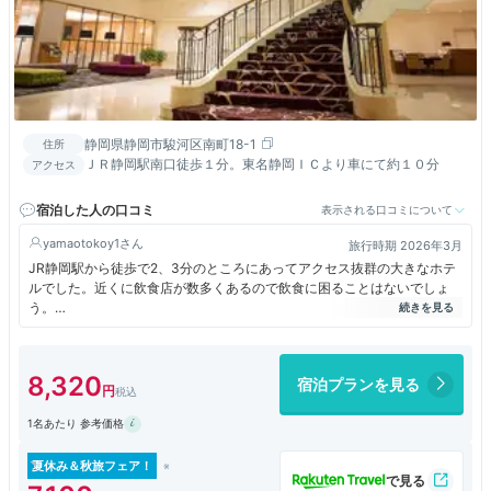
静岡県静岡市駿河区南町18-1
住所
ＪＲ静岡駅南口徒歩１分。東名静岡ＩＣより車にて約１０分
アクセス
宿泊した人の口コミ
表示される口コミについて
yamaotokoy1
旅行時期 2026年3月
JR静岡駅から徒歩で2、3分のところにあってアクセス抜群の大きなホテ
ルでした。近くに飲食店が数多くあるので飲食に困ることはないでしょ
う。
アサインされた部屋は、照明暗めで大人の雰囲気でした。高層階だったの
で、窓外の景色はとても美しい。
水回りは普通のビジネスホテル仕様でした。
8,320
宿泊プランを見る
ホテルの隣の建物に静岡ホビースクエアがありました。入場無料です。
1名あたり 参考価格
夏休み＆秋旅フェア！