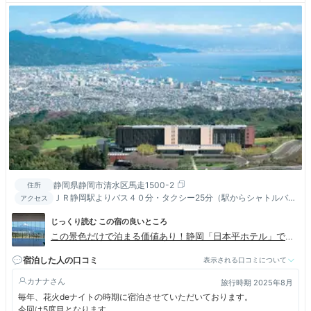
静岡県静岡市清水区馬走1500-2
住所
ＪＲ静岡駅よりバス４０分・タクシー25分（駅からシャトルバス
アクセス
有り）／静岡・清水ＩＣより車で25分
じっくり読む この宿の良いところ
この景色だけで泊まる価値あり！静岡「日本平ホテル」で素
敵な旅を
宿泊した人の口コミ
表示される口コミについて
カナナ
旅行時期 2025年8月
毎年、花火deナイトの時期に宿泊させていただいております。
今回は5度目となります。