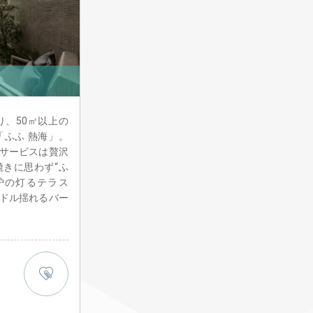
り、50㎡以上の
ふふ 熱海」。
サービスは贅沢
きに思わず“ふ
炉の灯るテラス
ドル揺れるバー