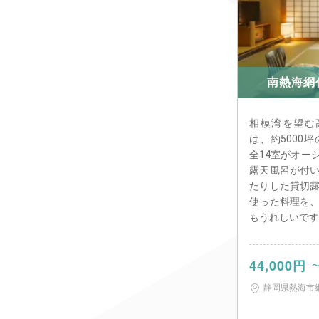
南熱海網
相模湾を望む
は、約5000
全14室がオー
露天風呂が付
たりした貸切露
使った料理を
もうれしいで
44,000円
〜
静岡県熱海市網代