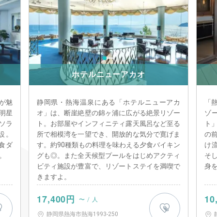
ホテルニューアカオ
が魅
静岡県・熱海温泉にある「ホテルニューアカ
「
明星
オ」は、断崖絶壁の錦ヶ浦に広がる絶景リゾー
ゾ
ソラ
ト。お部屋やインフィニティ露天風呂など至る
ト
施設。
所で相模湾を一望でき、開放的な気分で寛げま
の
食ダ
す。約90種類もの料理を味わえる夕食バイキン
け
。
グも◎。また全天候型プールをはじめアクティ
そ
ビティ施設が豊富で、リゾートステイを満喫で
身
きますよ。
17,400円
10
〜 / 人
静岡県熱海市熱海1993-250