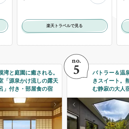
楽天トラベルで見る
模湾と庭園に癒される。
バトラー＆温
室「源泉かけ流しの露天
きスイート。
呂」付き・部屋食の宿
む静寂の大人