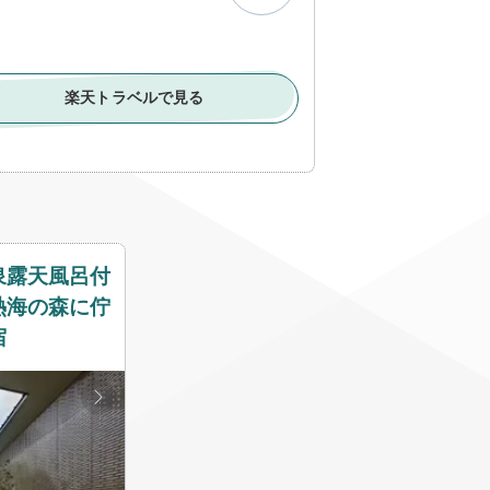
エリア
楽天トラベルで見る
相手
予算
泉露天風呂付
熱海の森に佇
こだわり条件
宿
新幹線+ホテル