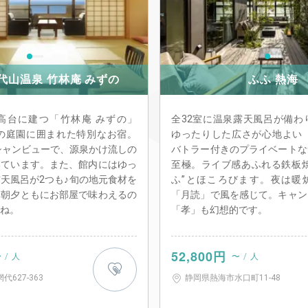
代山温泉 竹林庵 みずの
ふふ 熱海
高台に建つ「竹林庵 みずの」
全32室に温泉露天風呂が備わ
坪の庭園に囲まれた特別なお宿。
ゆったりした広さが心地よい「
シャンビューで、源泉かけ流しの
バトラー付きのプライベートな
いています。また、館内にはゆっ
至極。ライブ感あふれる鉄板焼
天風呂が2つも♪旬の地元食材を
ふ”とほころびます。夜は暖
、朝夕ともにお部屋で味わえるの
「月読」で風を感じて。キャン
すね。
「孝」も幻想的です。
52,800円
 / 人
〜 / 人
627-363
静岡県熱海市水口町11-48