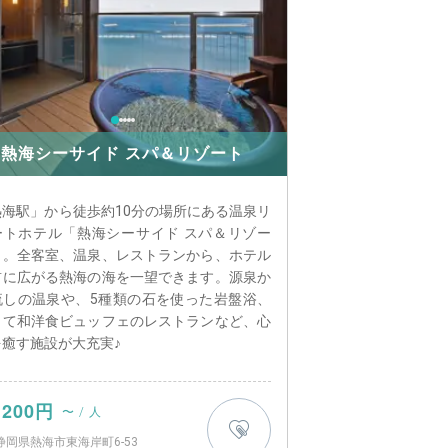
熱海シーサイド スパ＆リゾート
熱海駅」から徒歩約10分の場所にある温泉リ
ートホテル「熱海シーサイド スパ＆リゾー
」。全客室、温泉、レストランから、ホテル
前に広がる熱海の海を一望できます。源泉か
流しの温泉や、5種類の石を使った岩盤浴、
して和洋食ビュッフェのレストランなど、心
を癒す施設が大充実♪
TOP5
,200円
〜 / 人
静岡県熱海市東海岸町6-53