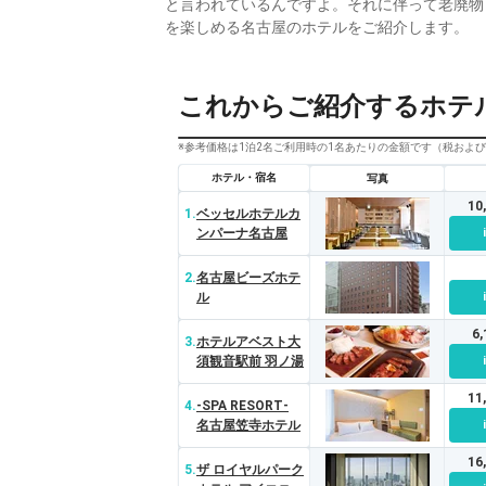
と言われているんですよ。それに伴って老廃物
を楽しめる名古屋のホテルをご紹介します。
これからご紹介するホテ
※参考価格は1泊2名ご利用時の1名あたりの金額です（税およ
ホテル・宿名
写真
10
1.
ベッセルホテルカ
ンパーナ名古屋
2.
名古屋ビーズホテ
ル
6
3.
ホテルアベスト大
須観音駅前 羽ノ湯
11
4.
‐SPA RESORT‐
名古屋笠寺ホテル
16
5.
ザ ロイヤルパーク