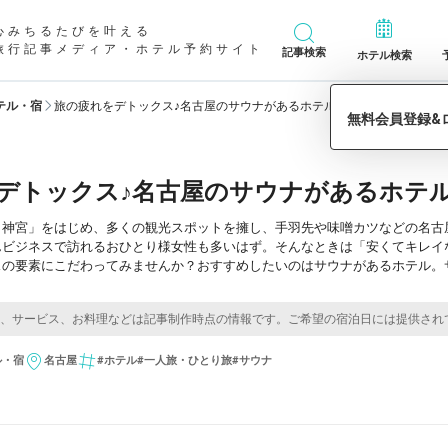
心みちるたびを叶える
旅行記事メディア・ホテル予約サイト
記事検索
ホテル検索
テル・宿
旅の疲れをデトックス♪名古屋のサウナがあるホテル10選【愛知県】
デトックス♪名古屋のサウナがあるホテル
田神宮」をはじめ、多くの観光スポットを擁し、手羽先や味噌カツなどの名古
んビジネスで訪れるおひとり様女性も多いはず。そんなときは「安くてキレイ
スの要素にこだわってみませんか？おすすめしたいのはサウナがあるホテル。
ル・宿
名古屋
#ホテル
#一人旅・ひとり旅
#サウナ