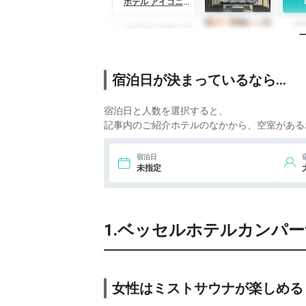
ホテル アイコニッ
ク 名古屋
10
6.
天然温泉 錦鯱の湯
ドーミーイン
PREMIUM名古屋
5
栄
7.
アパホテル 名古屋
宿泊日が決まっているなら…
丸の内駅前
4
宿泊日と人数を選択すると、
8.
天然温泉ホテルリ
ブマックス
記事内のご紹介ホテルのなかから、空室がある
PREMIUM名古屋
21
丸の内
9.
名古屋マリオット
宿泊日
アソシアホテル
未指定
10
10.
名古屋東急ホテ
ル
1.ベッセルホテルカンパ
女性はミストサウナが楽しめる