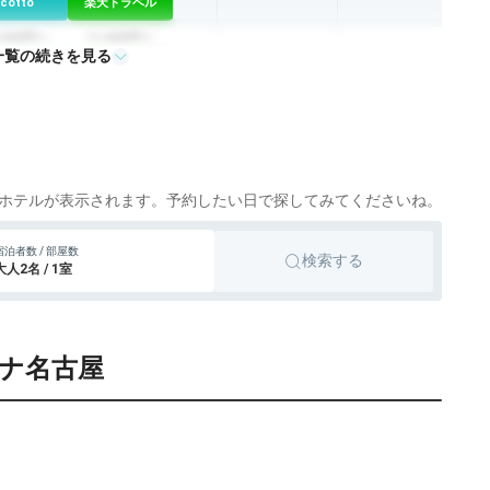
icotto
楽天トラベル
,300円〜
11,000円〜
一覧の続きを見る
ビジネスホテル
名古屋
icotto
楽天トラベル
,670円〜
5,600円〜
ビジネスホテル
名古屋
icotto
楽天トラベル
,587円〜
4,500円〜
ビジネスホテル
名古屋
icotto
楽天トラベル
ホテルが表示されます。予約したい日で探してみてくださいね。
,750円〜
21,800円〜
シティホテル
名古屋
宿泊者数 / 部屋数
検索する
icotto
楽天トラベル
大人2名 / 1室
,250円〜
10,600円〜
シティホテル
名古屋
icotto
楽天トラベル
ーナ名古屋