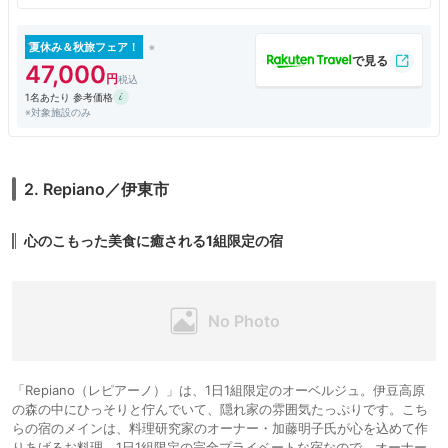
風呂がついた部屋で、林の奥に海を眺めることができます。食事は地の新
鮮な食材を使った料理に舌鼓。部屋数が少なく他の客とも会うことは殆ど
なく、従業員の接客も良く、ゆっくり過ごすことが出来る良いお宿でし
夏休み＆秋旅フェア！
た。
47,000
1名あたり 参考価格
※対象施設のみ
2. Repiano／伊東市
心のこもった美食に癒される1組限定の宿
「Repiano（レピアーノ）」は、1日1組限定のオーベルジュ。伊豆高原
の森の中にひっそりと佇んでいて、隠れ家の雰囲気たっぷりです。こち
らの宿のメインは、料理研究家のオーナー・加藤明子氏が心を込めて作
りあげるお料理。1日1組限定の完全プライベートな宿なので、オーナー