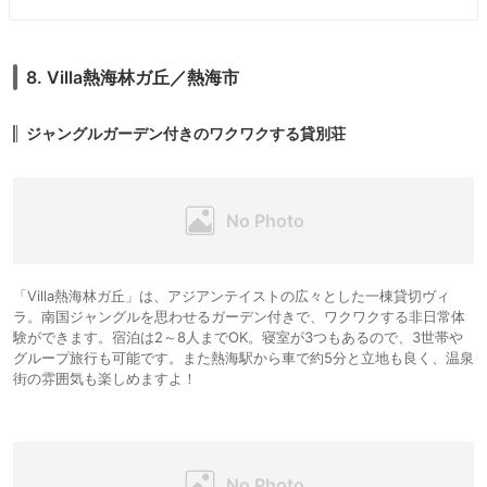
8. Villa熱海林ガ丘／熱海市
ジャングルガーデン付きのワクワクする貸別荘
「Villa熱海林ガ丘」は、アジアンテイストの広々とした一棟貸切ヴィ
ラ。南国ジャングルを思わせるガーデン付きで、ワクワクする非日常体
験ができます。宿泊は2～8人までOK。寝室が3つもあるので、3世帯や
グループ旅行も可能です。また熱海駅から車で約5分と立地も良く、温泉
街の雰囲気も楽しめますよ！