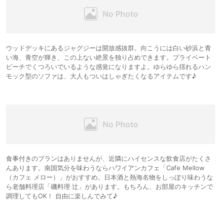
ウッドデッキにあるジャグジーは開放感抜群。向こうには白い砂浜と青
い海、青空が輝き、この上ない絶景を独り占めできます。プライベート
ビーチでくつろいでいるような感覚になりますよ。ゆらゆら揺れるハン
モック型のソファは、大人もついはしゃぎたくなるアイテムです♪
食事付きのプランはありませんが、近隣にハイセンスな飲食店がたくさ
んあります。南国気分を味わうならハワイアンカフェ「Cafe Mellow
（カフェ メロー）」がおすすめ。日本酒と熱海名物をしっぽり味わうな
ら老舗料理店「磯料理 辻」があります。もちろん、お部屋のキッチンで
調理してもOK！ 自由に楽しんでみて♪