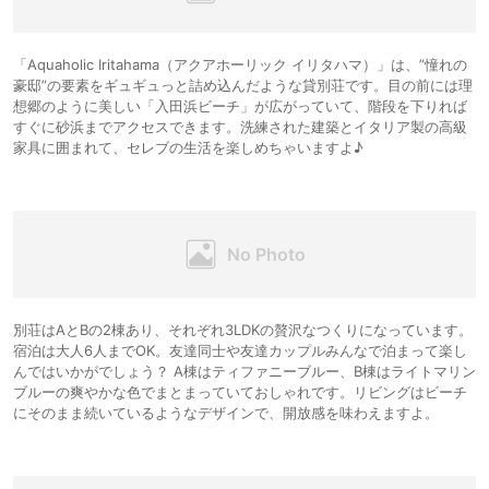
「Aquaholic Iritahama（アクアホーリック イリタハマ）」は、”憧れの
豪邸”の要素をギュギュっと詰め込んだような貸別荘です。目の前には理
想郷のように美しい「入田浜ビーチ」が広がっていて、階段を下りれば
すぐに砂浜までアクセスできます。洗練された建築とイタリア製の高級
家具に囲まれて、セレブの生活を楽しめちゃいますよ♪
別荘はAとBの2棟あり、それぞれ3LDKの贅沢なつくりになっています。
宿泊は大人6人までOK。友達同士や友達カップルみんなで泊まって楽し
んではいかがでしょう？ A棟はティファニーブルー、B棟はライトマリン
ブルーの爽やかな色でまとまっていておしゃれです。リビングはビーチ
にそのまま続いているようなデザインで、開放感を味わえますよ。