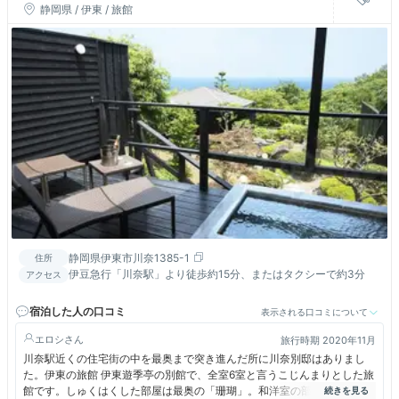
静岡県 / 伊東 / 旅館
静岡県伊東市川奈1385-1
住所
伊豆急行「川奈駅」より徒歩約15分、またはタクシーで約3分
アクセス
宿泊した人の口コミ
表示される口コミについて
エロシ
旅行時期 2020年11月
川奈駅近くの住宅街の中を最奥まで突き進んだ所に川奈別邸はありまし
た。伊東の旅館 伊東遊季亭の別館で、全室6室と言うこじんまりとした旅
館です。しゅくはくした部屋は最奥の「珊瑚」。和洋室の部屋に温泉露天