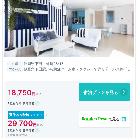
静岡県下田市柿崎28-18
住所
伊豆急下田駅から約2km、お車・タクシーで約５分 バス停「新
アクセス
宮屋」又は「柿崎神社前」停留所下車すぐ
18,750
宿泊プランを見る
1名あたり 参考価格
夏休み＆秋旅フェア！
29,700
1名あたり 参考価格
※対象施設のみ