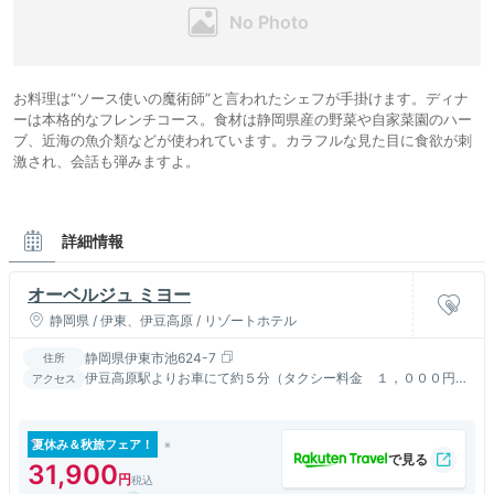
お料理は“ソース使いの魔術師”と言われたシェフが手掛けます。ディナ
ーは本格的なフレンチコース。食材は静岡県産の野菜や自家菜園のハー
ブ、近海の魚介類などが使われています。カラフルな見た目に食欲が刺
激され、会話も弾みますよ。
詳細情報
オーベルジュ ミヨー
静岡県 / 伊東、伊豆高原 / リゾートホテル
静岡県伊東市池624-7
住所
伊豆高原駅よりお車にて約５分（タクシー料金 １，０００円
アクセス
強）
夏休み＆秋旅フェア！
31,900