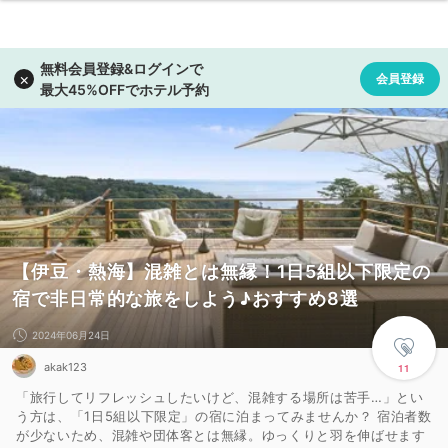
【伊豆・熱海】混雑とは無縁！1日5組以下限定の
宿で非日常的な旅をしよう♪おすすめ8選
2024年06月24日
akak123
11
「旅行してリフレッシュしたいけど、混雑する場所は苦手…」とい
う方は、「1日5組以下限定」の宿に泊まってみませんか？ 宿泊者数
が少ないため、混雑や団体客とは無縁。ゆっくりと羽を伸ばせます