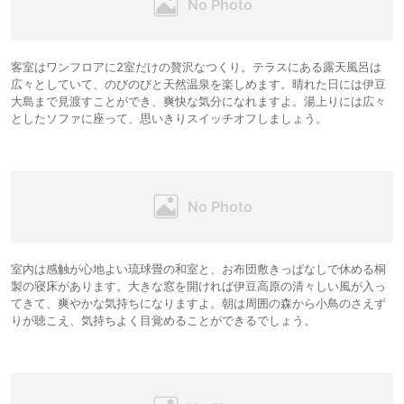
客室はワンフロアに2室だけの贅沢なつくり。テラスにある露天風呂は
広々としていて、のびのびと天然温泉を楽しめます。晴れた日には伊豆
大島まで見渡すことができ、爽快な気分になれますよ。湯上りには広々
としたソファに座って、思いきりスイッチオフしましょう。
室内は感触が心地よい琉球畳の和室と、お布団敷きっぱなしで休める桐
製の寝床があります。大きな窓を開ければ伊豆高原の清々しい風が入っ
てきて、爽やかな気持ちになりますよ。朝は周囲の森から小鳥のさえず
りが聴こえ、気持ちよく目覚めることができるでしょう。