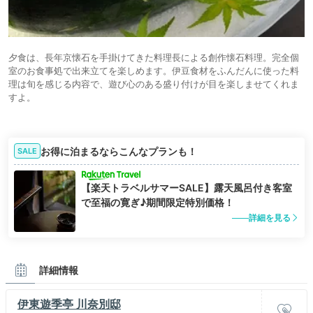
夕食は、長年京懐石を手掛けてきた料理長による創作懐石料理。完全個
室のお食事処で出来立てを楽しめます。伊豆食材をふんだんに使った料
理は旬を感じる内容で、遊び心のある盛り付けが目を楽しませてくれま
すよ。
お得に泊まるならこんなプランも！
SALE
【楽天トラベルサマーSALE】露天風呂付き客室
で至福の寛ぎ♪期間限定特別価格！
詳細を見る
詳細情報
伊東遊季亭 川奈別邸