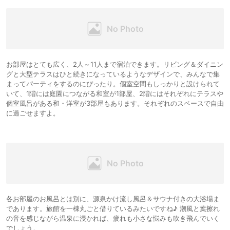
お部屋はとても広く、2人～11人まで宿泊できます。リビング＆ダイニン
グと大型テラスはひと続きになっているようなデザインで、みんなで集
まってパーティをするのにぴったり。個室空間もしっかりと設けられて
いて、1階には庭園につながる和室が1部屋、2階にはそれぞれにテラスや
個室風呂がある和・洋室が3部屋もあります。それぞれのスペースで自由
に過ごせますよ。
各お部屋のお風呂とは別に、源泉かけ流し風呂＆サウナ付きの大浴場ま
であります。旅館を一棟丸ごと借りているみたいですね♪ 潮風と葉擦れ
の音を感じながら温泉に浸かれば、疲れも小さな悩みも吹き飛んでいく
でしょう。