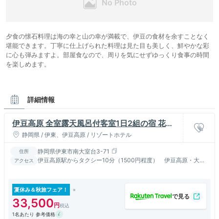
夕食の懐石料理は海の幸と山の幸が満載で、伊豆の食材を余すことなく
堪能できます。丁寧に仕上げられた料理は見た目も美しく、鮮やかな彩
に心も弾みますよ。部屋食なので、周りを気にせずゆっくり食事の時間
を楽しめます。
詳細情報
伊豆高原 全室露天風呂付客室1日2組の宿 花彩
亭（はないろてい）
静岡県 / 伊東、伊豆高原 / リゾートホテル
静岡県伊東市南大室台3-71
住所
伊豆高原駅からタクシー10分（1500円程度） 伊豆高原・大室
アクセス
山山麓の別荘地内
夏休み＆秋旅フェア！
33,500
1名あたり 参考価格