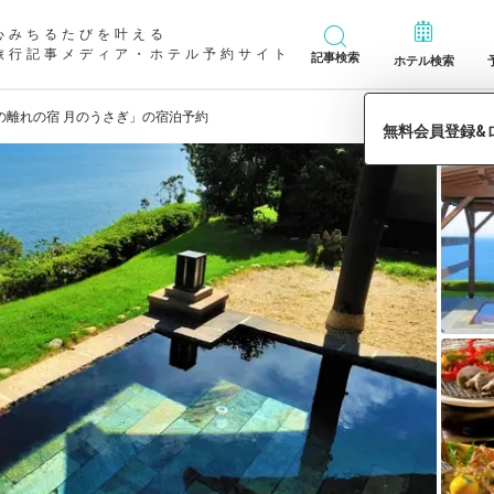
心みちるたびを叶える
旅行記事メディア・ホテル予約サイト
記事検索
ホテル検索
の離れの宿 月のうさぎ」の宿泊予約