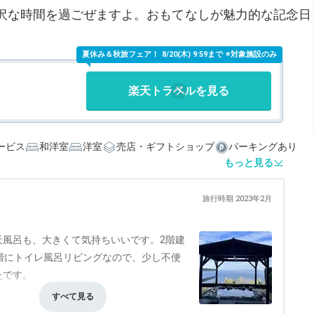
沢な時間を過ごぜますよ。おもてなしが魅力的な記念日
夏休み＆秋旅フェア！
8/20(木) 9:59まで ※対象施設のみ
楽天トラベルを見る
ービス
和洋室
洋室
売店・ギフトショップ
パーキングあり
もっと見る
旅行時期 2023年2月
天風呂も、大きくて気持ちいいです。2階建
階にトイレ風呂リビングなので、少し不便
たです。