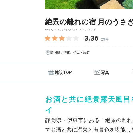
絶景の離れの宿 月のうさ
ゼッケイノハナレノヤド ツキノウサギ
3.36
29件
静岡県 / 伊東、伊豆 / 旅館
施設TOP
写真
お酒と共に絶景露天風呂
イ
静岡県・伊東市にある「絶景の離れ
でお酒と共に温泉と海景色を堪能し