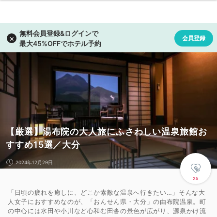
【厳選】湯布院の大人旅にふさわしい温泉旅館お
すすめ15選／大分
2024年12月29日
25
「日頃の疲れを癒しに、どこか素敵な温泉へ行きたい…」そんな大
人女子におすすめなのが、「おんせん県・大分」の由布院温泉。町
の中心には水田や小川など心和む田舎の景色が広がり、源泉かけ流