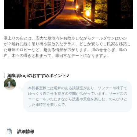
湯上りのあとは、広大な敷地内をお散歩しながらクールダウンはいか
が？離れに続く吊り橋や開放的なテラス、どこか安らぐ古民家を移築し
た母屋のロビーなど、趣ある情景が広がります。川のせせらぎ、鳥の
声、木々の囁きと相まって、非日常なデートになりますよ。
編集者kojiのおすすめポイント♪
本館客室棟には暖炉のある談話室があり、ソファーや椅子で
ゆっくり過ごせる寛ぎの空間が広がっています。サービスの
コーヒーをいただきながら読書や景色を楽しむ、のんびりと
した旅時間を楽しんで。
詳細情報