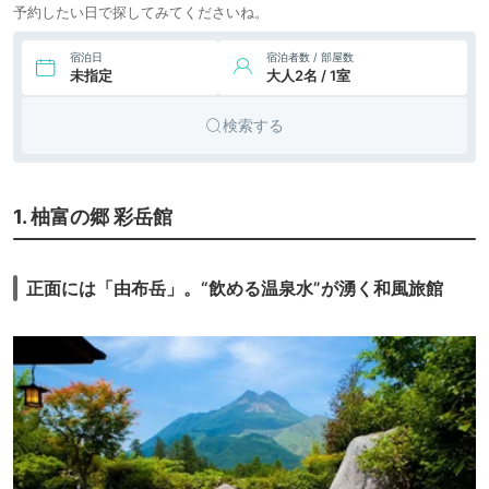
予約したい日で探してみてくださいね。
38,800円〜
9.
旅館
由布院 玉の湯
icotto
楽天トラベル
宿泊日
宿泊者数 / 部屋数
未指定
大人2名 / 1室
29,700円〜
10.
由布院温泉 旅想
旅館
ゆふいん やまだ屋
icotto
楽天トラベル
検索する
23,085円〜
33,000円〜
11.
由布院温泉 ほてい
旅館
屋
icotto
楽天トラベル
1. 柚富の郷 彩岳館
12.
旅館
亀の井別荘
icotto
42,935円〜
43,700円〜
13.
由布院温泉 おやど
旅館
正面には「由布岳」。“飲める温泉水”が湧く和風旅館
二本の葦束
icotto
楽天トラベル
85,800円〜
14.
山荘 無量塔
旅館
（MURATA）
icotto
楽天トラベル
11,772円〜
11,900円〜
15.
由布院温泉 山紫御
旅館
泊処 はなの舞
icotto
楽天トラベル