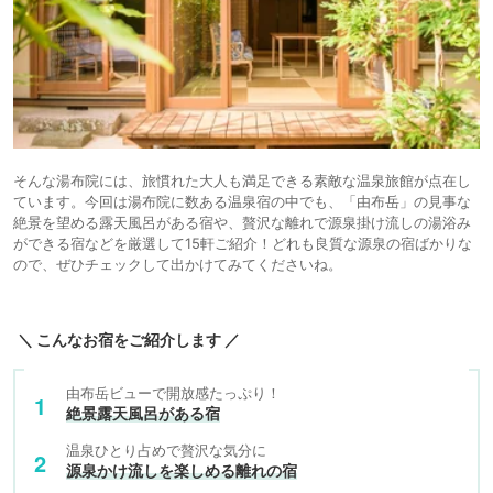
そんな湯布院には、旅慣れた大人も満足できる素敵な温泉旅館が点在し
ています。今回は湯布院に数ある温泉宿の中でも、「由布岳」の見事な
絶景を望める露天風呂がある宿や、贅沢な離れで源泉掛け流しの湯浴み
ができる宿などを厳選して15軒ご紹介！どれも良質な源泉の宿ばかりな
ので、ぜひチェックして出かけてみてくださいね。
＼ こんなお宿をご紹介します ／
由布岳ビューで開放感たっぷり！
絶景露天風呂がある宿
温泉ひとり占めで贅沢な気分に
源泉かけ流しを楽しめる離れの宿