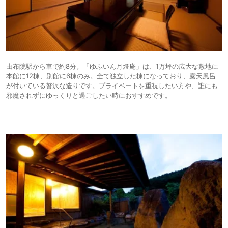
由布院駅から車で約8分。「ゆふいん月燈庵」は、1万坪の広大な敷地に
本館に12棟、別館に6棟のみ。全て独立した棟になっており、露天風呂
が付いている贅沢な造りです。プライベートを重視したい方や、誰にも
邪魔されずにゆっくりと過ごしたい時におすすめです。