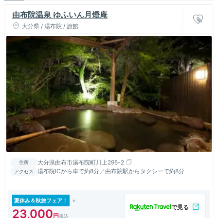
由布院温泉 ゆふいん月燈庵
大分県 / 湯布院 / 旅館
大分県由布市湯布院町川上295-2
住所
湯布院ICから車で約8分／由布院駅からタクシーで約8分
アクセス
夏休み＆秋旅フェア！
23,000