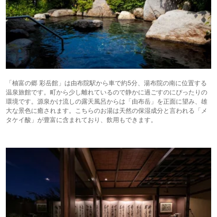
「柚富の郷 彩岳館」は由布院駅から車で約5分、湯布院の南に位置する
温泉旅館です。町から少し離れているので静かに過ごすのにぴったりの
環境です。源泉かけ流しの露天風呂からは「由布岳」を正面に望み、雄
大な景色に癒されます。こちらのお湯は天然の保湿成分と言われる「メ
タケイ酸」が豊富に含まれており、飲用もできます。