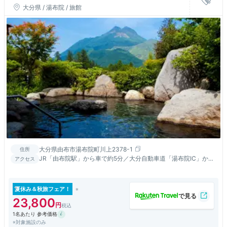
大分県 / 湯布院 / 旅館
大分県由布市湯布院町川上2378-1
住所
JR「由布院駅」から車で約5分／大分自動車道「湯布院IC」から
アクセス
車で約15分
夏休み＆秋旅フェア！
23,800
1名あたり 参考価格
※対象施設のみ