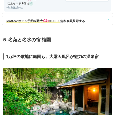
1名あたり 参考価格
※対象施設のみ
5. 名苑と名水の宿 梅園
1万坪の敷地に庭園も。大露天風呂が魅力の温泉宿