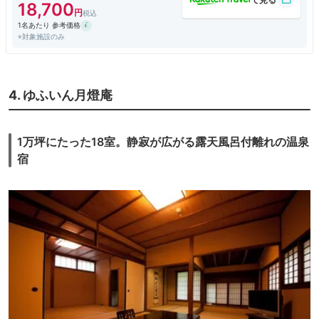
一つの応対でそこがマイナス点。
18,700
1名あたり 参考価格
※対象施設のみ
4. ゆふいん月燈庵
1万坪にたった18室。静寂が広がる露天風呂付離れの温泉
宿