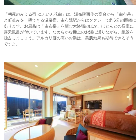
「朝霧のみえる宿 ゆふいん花由」は、湯布院西側の高台から「由布岳」
と町並みを一望できる温泉宿。由布院駅からはタクシーで約6分の距離に
あります。お風呂は「由布岳」を望む大浴場のほか、ほとんどの客室に
露天風呂が付いています。なめらかな極上のお湯に浸りながら、絶景を
独占しましょう。アルカリ度の高いお湯は、美肌効果も期待できるそう
ですよ。