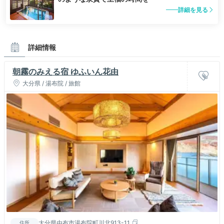
詳細を見る
詳細情報
朝霧のみえる宿 ゆふいん花由
大分県 / 湯布院 / 旅館
大分県由布市湯布院町川北913-11
住所