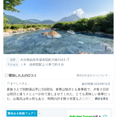
大分県由布市湯布院町川南1243
住所
ＪＲ 由布院駅より車で約５分
アクセス
宿泊した人の口コミ
表示される口コミについて
まーしー
旅行時期 2020年12月
家族３人で別館湯山亭に2泊宿泊。食事は朝夕とも食事処で。夕食２日目
は初日と違うメニューが出て楽しませてくれた。とても美味しい食事だっ
た。お風呂は何ヵ所もあり、時間の許す限り何度も入り満喫した。ただ、
洗い場は内湯以外吹きさらしなのでこの時期寒さとの格闘になる。一家族
に一人、担当のスタッフが面倒見てくれるが、台湾出身の方で、一生懸命
に対応して頂き家族皆感謝している。一方、フロントの女性スタッフは今
夏休み＆秋旅フェア！