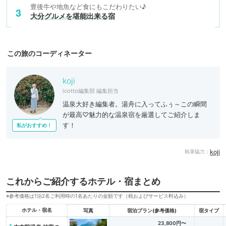
豊後牛や地魚など食にもこだわりたい♪
大分グルメを堪能出来る宿
この旅のコーディネーター
koji
icotto編集部 編集担当
温泉大好き編集者。湯舟に入ってふぅ～この瞬間
が最高♡魅力的な温泉宿を厳選してご紹介しま
す！
私がおすすめ！
koji
執筆協力：
これからご紹介するホテル・宿まとめ
※参考価格は1泊2名ご利用時の1名あたりの金額です（税およびサービス料込み）
ホテル・宿名
写真
宿泊プラン(参考価格)
宿タイプ
23,800円〜