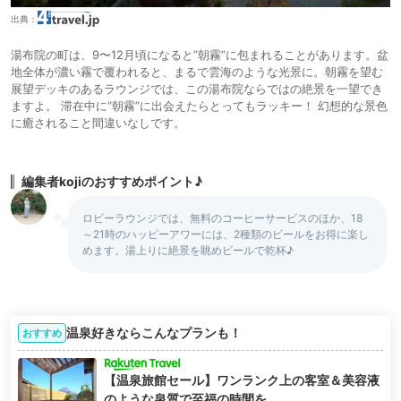
出典：
湯布院の町は、9〜12月頃になると”朝霧”に包まれることがあります。盆
地全体が濃い霧で覆われると、まるで雲海のような光景に。朝霧を望む
展望デッキのあるラウンジでは、この湯布院ならではの絶景を一望でき
ますよ。 滞在中に”朝霧”に出会えたらとってもラッキー！ 幻想的な景色
に癒されること間違いなしです。
編集者kojiのおすすめポイント♪
ロビーラウンジでは、無料のコーヒーサービスのほか、18
～21時のハッピーアワーには、2種類のビールをお得に楽し
めます。湯上りに絶景を眺めビールで乾杯♪
温泉好きならこんなプランも！
おすすめ
【温泉旅館セール】ワンランク上の客室＆美容液
のような泉質で至福の時間を