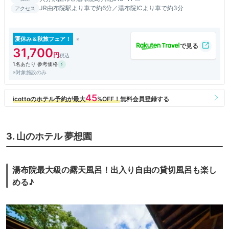
JR由布院駅より車で約6分／湯布院ICより車で約3分
アクセス
夏休み＆秋旅フェア！
31,700
1名あたり 参考価格
※対象施設のみ
3. 山のホテル 夢想園
湯布院最大級の露天風呂！出入り自由の貸切風呂も楽し
める♪