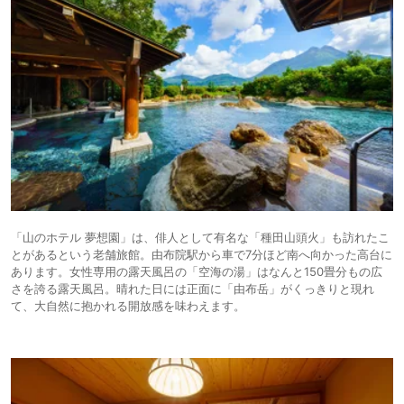
「山のホテル 夢想園」は、俳人として有名な「種田山頭火」も訪れたこ
とがあるという老舗旅館。由布院駅から車で7分ほど南へ向かった高台に
あります。女性専用の露天風呂の「空海の湯」はなんと150畳分もの広
さを誇る露天風呂。晴れた日には正面に「由布岳」がくっきりと現れ
て、大自然に抱かれる開放感を味わえます。