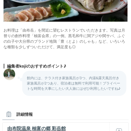
お料理は「由布岳」を間近に望むレストランでいただきます。写真は月
替りの創作料理「柚富会席」の一例。黒毛和牛に関アジや関サバ、ふぐ
の白子や大分県のブランド地鶏「豊（とよ）のしゃも」など、いろいろ
な種類を少しずついただけて、満足度も◎
編集者kojiのおすすめポイント♪
館内には、テラス付き家族風呂が3つ、内湯&露天風呂付き
家族風呂が2つあり、宿泊者は無料で利用可能！プライベー
トな時間を大事にしたい大人旅にはぜひ利用したいですね♪
詳細情報
由布院温泉 柚富の郷 彩岳館