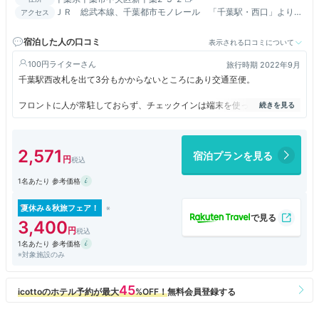
ＪＲ 総武本線、千葉都市モノレール 「千葉駅・西口」より徒
アクセス
歩にて約2分。成田、羽田空港・東京駅へアクセス抜群！
宿泊した人の口コミ
表示される口コミについて
100円ライター
旅行時期 2022年9月
千葉駅西改札を出て3分もかからないところにあり交通至便。
フロントに人が常駐しておらず、チェックインは端末を使って行う。外出
はカードキーを持たまま出て、チェックアウトもカードキーを返すだけ。
まったくスタッフと顔を合わさなかった。
2,571
宿泊プランを見る
6階建てだが、1階のフロント／ロビー（というほどのものでもない）、2
回の自販機コーナー、ランドリー以外は客室しかない。供食設備はないの
1名あたり 参考価格
で外出しなければならないが、同じビルの1階に鳥貴族があるほか、駅前
まで出ればコンビニもある。持ち込みを推奨？ しているのか部屋には電
子レンジがあった。
夏休み＆秋旅フェア！
3,400
部屋の設備は過不足なく、掃除が行き届いており清潔感がある。難点を言
1名あたり 参考価格
えばデスクが小さく、真上に設置されたテレビが見づらいことくらい。
※対象施設のみ
時期により宿泊代は変動するようだが、カプセルと同じ程度の金額。早朝
の出発などの時に、寝るだけと割り切れば快適に利用できる。