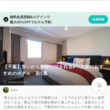
【千葉】安いから気軽に泊まれる♪一人旅におす
すめのホテル・宿5選
2025年02月02日
fmfm
3
海も山もグルメもそろう千葉県には、一人でのんびり巡りたい場所
がたくさん。館山で海や花畑を眺めて過ごすもよし。佐原のレトロ
な街をお散歩するもよし。千葉市内でのショッピングや食べ歩きも