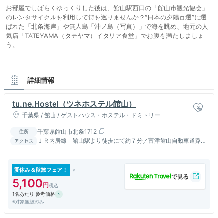
お部屋でしばらくゆっくりした後は、館山駅西口の「館山市観光協会」
のレンタサイクルを利用して街を巡りませんか？“日本の夕陽百選”に選
ばれた「北条海岸」や無人島「沖ノ島（写真）」で海を眺め、地元の人
気店「TATEYAMA（タテヤマ）イタリア食堂」でお腹を満たしましょ
う。
詳細情報
tu.ne.Hostel（ツネホステル館山）
千葉県 / 館山 / ゲストハウス・ホステル・ドミトリー
千葉県館山市北条1712
住所
ＪＲ内房線 館山駅より徒歩にて約７分／富津館山自動車道路
アクセス
富浦ＩＣよりお車にて約１５分
夏休み＆秋旅フェア！
5,100
1名あたり 参考価格
※対象施設のみ