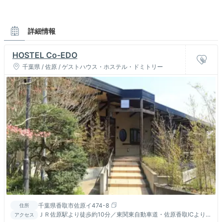
詳細情報
HOSTEL Co-EDO
千葉県 / 佐原 / ゲストハウス・ホステル・ドミトリー
千葉県香取市佐原イ474-8
住所
ＪＲ佐原駅より徒歩約10分／東関東自動車道・佐原香取ICより車
アクセス