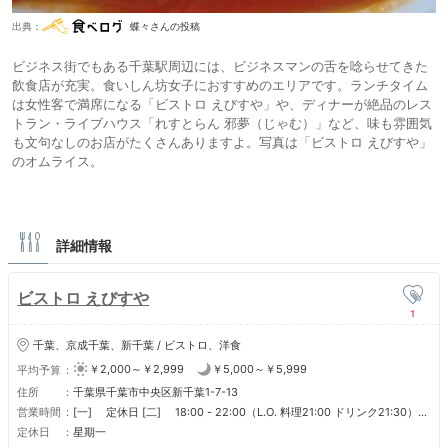
出典：
蝶々さんの投稿
ビジネス街でもある千葉駅周辺には、ビジネスマンの舌を唸らせてきた
飲食店が充実。食いしん坊女子におすすめのエリアです。ランチタイム
は女性客で満席になる「ビストロ えびすや」や、ディナーが絶品のレス
トラン・ライブハウス「れすとらん 邪夢（じゃむ）」など、味も雰囲気
も文句なしのお店がたくさんありますよ。写真は「ビストロ えびすや」
のオムライス。
詳細情報
ビストロ えびすや
1
千葉、京成千葉、新千葉 / ビストロ、洋食
￥2,000～￥2,999
￥5,000～￥5,999
平均予算
住所
千葉県千葉市中央区新千葉1-7-13
営業時間
[一] 定休日 [二] 18:00 - 22:00（L.O. 料理21:00 ドリンク21:30）
[三] 11:30 - 14:00（L.O. 13:15） 18:00 - 22:00（L.O. 料理21:00 ド
定休日
星期一
リンク21:30） [四] 11:30 - 14:00（L.O. 13:15） 18:00 -