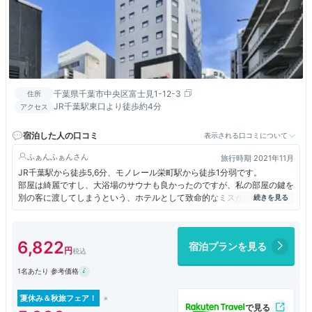
千葉県千葉市中央区富士見1-12-3
住所
JR千葉駅東口より徒歩約4分
アクセス
宿泊した人の口コミ
表示される口コミについて
ふぁんふぁん
旅行時期 2021年11月
JR千葉駅から徒歩5,6分、モノレール栄町駅から徒歩1分弱です。
部屋は綺麗ですし、大浴場のサウナも良かったのですが、私の部屋の鍵を
別の客に渡してしまうという、ホテルとして致命的なミスがありました。
基本的にスタッフの接客は良かったので残念です。
部屋はベッドとソファで一杯なので、ツインの部屋を二人で使うのは狭い
と思います。
6,822
宿泊プランを見る
意外に小さなお子さんを連れたお客さんが多かったです。
1名あたり 参考価格
夏休み＆秋旅フェア！