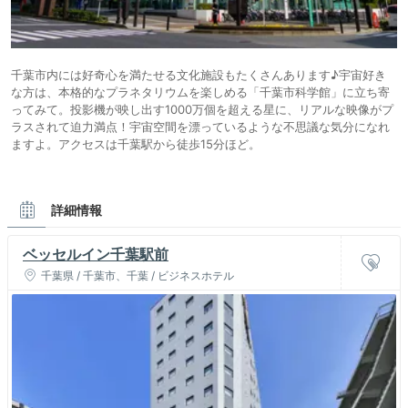
千葉市内には好奇心を満たせる文化施設もたくさんあります♪宇宙好き
な方は、本格的なプラネタリウムを楽しめる「千葉市科学館」に立ち寄
ってみて。投影機が映し出す1000万個を超える星に、リアルな映像がプ
ラスされて迫力満点！宇宙空間を漂っているような不思議な気分になれ
ますよ。アクセスは千葉駅から徒歩15分ほど。
詳細情報
ベッセルイン千葉駅前
千葉県 / 千葉市、千葉 / ビジネスホテル