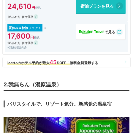
将の挨拶が無いというところ。翌朝の見送りの際も、他の客だけに挨拶を
24,610
宿泊プランを見る
していたのは印象が悪かった。なお、部屋からは、対岸にある砂湯が望め
ます。
1名あたり 参考価格
夏休み＆秋旅フェア！
17,600
1名あたり 参考価格
※対象施設のみ
2.我無らん（湯原温泉）
バリスタイルで、リゾート気分。新感覚の温泉宿