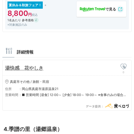
す。
夏休み＆秋旅フェア！
野菜もたっぷりで大満足！
8,800
刺し身や小鉢などもありました。
1名あたり 参考価格
食前酒の梅酒も美味しかったです。
※対象施設のみ
お腹いっぱいで、締めの雑炊orうどんが食べれませんでした。
朝は和食。バイキングじゃないのも嬉しい♪青しばのりがとても美味し
く、売店で買って帰りました。
詳細情報
夕食、朝食ともに美味しかったです。
接待して下さった方も親切で話しやすくて良かったです。
湯快感 花やしき
【お風呂】
0
屋上露天風呂の貸切があります。あいにくの雨でしたが、頭に被る傘帽子
があり、大笑いしながら楽しく入りました。
真庭市その他 / 旅館・民宿
露天風呂じゃない温泉もこじんまりですが、ゆっくり入れました。
住所
岡山県真庭市湯原温泉21
営業時間
■ 営業時間 [昼食] 12:00～ [夕食] 18:00～ 19:00～ ※食事のみの場合、
コロナ対策をしっかりされていると感じました。旅館のスタッフの方が皆
完全予約制 ■ 定休日 不定休
気さくで親切に感じました。
データ提供
4.季譜の里（湯郷温泉）