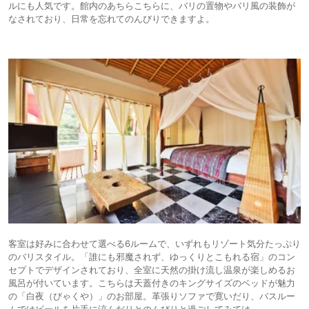
ルにも人気です。館内のあちらこちらに、バリの置物やバリ風の装飾が
なされており、日常を忘れてのんびりできますよ。
客室は好みに合わせて選べる6ルームで、いずれもリゾート気分たっぷり
のバリスタイル。「誰にも邪魔されず、ゆっくりとこもれる宿」のコン
セプトでデザインされており、全室に天然の掛け流し温泉が楽しめるお
風呂が付いています。こちらは天蓋付きのキングサイズのベッドが魅力
の「白夜（びゃくや）」のお部屋。革張りソファで寛いだり、バスルー
ムではビールを片手に涼んだりとのんびりと過ごしてみては。