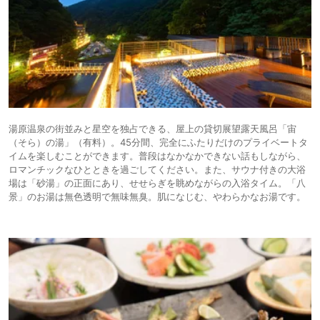
湯原温泉の街並みと星空を独占できる、屋上の貸切展望露天風呂「宙
（そら）の湯」（有料）。45分間、完全にふたりだけのプライベートタ
イムを楽しむことができます。普段はなかなかできない話もしながら、
ロマンチックなひとときを過ごしてください。また、サウナ付きの大浴
場は「砂湯」の正面にあり、せせらぎを眺めながらの入浴タイム。「八
景」のお湯は無色透明で無味無臭。肌になじむ、やわらかなお湯です。