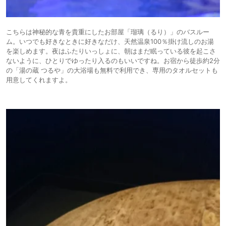
こちらは神秘的な青を貴重にしたお部屋「瑠璃（るり）」のバスルー
ム。いつでも好きなときに好きなだけ、天然温泉100％掛け流しのお湯
を楽しめます。夜はふたりいっしょに、朝はまだ眠っている彼を起こさ
ないように、ひとりでゆったり入るのもいいですね。お宿から徒歩約2分
の「湯の蔵 つるや」の大浴場も無料で利用でき、専用のタオルセットも
用意してくれますよ。