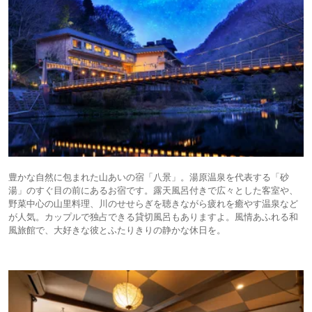
豊かな自然に包まれた山あいの宿「八景」。湯原温泉を代表する「砂
湯」のすぐ目の前にあるお宿です。露天風呂付きで広々とした客室や、
野菜中心の山里料理、川のせせらぎを聴きながら疲れを癒やす温泉など
が人気。カップルで独占できる貸切風呂もありますよ。風情あふれる和
風旅館で、大好きな彼とふたりきりの静かな休日を。