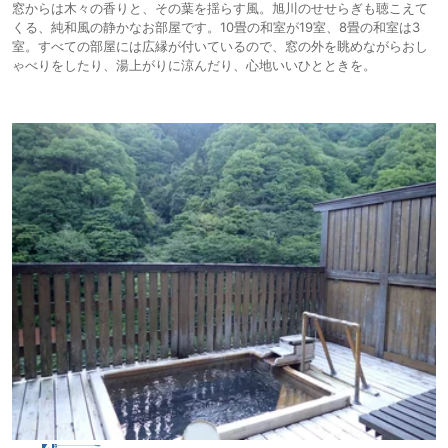
窓からは木々の香りと、その葉を揺らす風。旭川のせせらぎも聴こえて
くる、純和風の静かなお部屋です。10畳の和室が19室、8畳の和室は3
室。すべての部屋には広縁が付いているので、窓の外を眺めながらおし
ゃべりをしたり、湯上がりに涼んだり、心地いいひとときを。