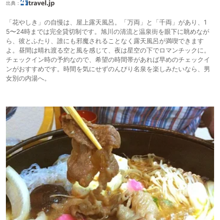
出典：
「花やしき」の自慢は、屋上露天風呂。「万両」と「千両」があり、1
5〜24時までは完全貸切制です。旭川の清流と温泉街を眼下に眺めなが
ら、彼とふたり、誰にも邪魔されることなく露天風呂が満喫できます
よ。昼間は晴れ渡る空と風を感じて、夜は星空の下でロマンチックに。
チェックイン時の予約なので、希望の時間帯があれば早めのチェックイ
ンがおすすめです。時間を気にせずのんびり名泉を楽しみたいなら、男
女別の内湯へ。