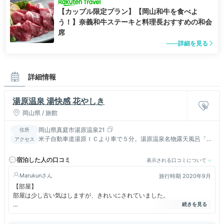
【カップル限定プラン】【岡山和牛を食べよ
う！】奈義和牛ステーキと料理長おすすめの和会
席
詳細を見る
詳細情報
湯原温泉 湯快感 花やしき
岡山県 / 旅館
岡山県真庭市湯原温泉21
住所
米子自動車道湯原ＩＣより車で５分。湯原温泉名物露天風呂「砂
アクセス
湯」まで徒歩5分。
宿泊した人の口コミ
表示される口コミについて
Marukun
旅行時期 2020年9月
【部屋】
部屋は少し古い気はしますが、きれいにされていました。
【ご飯】
夕食は牛しゃぶ♪どんなかなと思っていましたが、とても美味しかったで