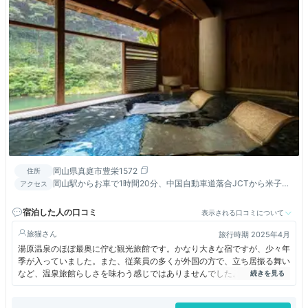
岡山県真庭市豊栄1572
住所
岡山駅からお車で1時間20分、中国自動車道落合JCTから米子自
アクセス
動車道へ 【湯原温泉IC】下車、10分
宿泊した人の口コミ
表示される口コミについて
旅猫
旅行時期 2025年4月
湯原温泉のほぼ最奥に佇む観光旅館です。かなり大きな宿ですが、少々年
季が入っていました。また、従業員の多くが外国の方で、立ち居振る舞い
など、温泉旅館らしさを味わう感じではありませんでした。大浴場も風情
を感じる佇まいではなかった。食事は悪くは無かったのですが、板さんや
係の方の私語が耳障りでした。一番気になったのは、一人旅の客には、女