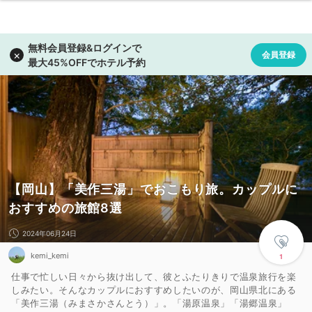
【岡山】「美作三湯」でおこもり旅。カップルに
おすすめの旅館8選
2024年06月24日
kemi_kemi
1
仕事で忙しい日々から抜け出して、彼とふたりきりで温泉旅行を楽
しみたい。そんなカップルにおすすめしたいのが、岡山県北にある
「美作三湯（みまさかさんとう）」。「湯原温泉」「湯郷温泉」