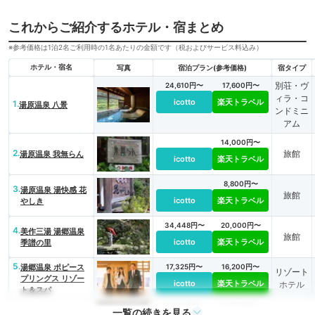
これからご紹介するホテル・宿まとめ
※参考価格は1泊2名ご利用時の1名あたりの金額です（税およびサービス料込み）
ホテル・宿名
写真
宿泊プラン(参考価格)
宿タイプ
別荘・ヴ
24,610円〜
17,600円〜
ィラ・コ
icotto
楽天トラベル
1.
湯原温泉 八景
ンドミニ
アム
14,000円〜
2.
旅館
湯原温泉 我無らん
icotto
楽天トラベル
8,800円〜
3.
湯原温泉 湯快感 花
旅館
icotto
楽天トラベル
やしき
34,448円〜
20,000円〜
4.
美作三湯 湯郷温泉
旅館
icotto
楽天トラベル
季譜の里
5.
湯郷温泉 ポピース
17,325円〜
16,200円〜
リゾート
プリングス リゾー
icotto
楽天トラベル
ホテル
ト＆スパ
23,705円〜
14,600円〜
一覧の続きを見る
6.
湯郷温泉 花の宿 に