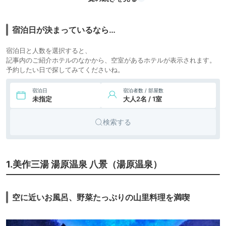
旅館
icotto
楽天トラベル
しき園
29,700円〜
7.
宿泊日が決まっているなら…
登録有形文化財の宿
旅館
icotto
楽天トラベル
名泉鍵湯 奥津荘
宿泊日と人数を選択すると、
10,900円〜
8.
美作三湯奥津温泉
記事内のご紹介ホテルのなかから、空室があるホテルが表示されます。
旅館
icotto
楽天トラベル
池田屋河鹿園
予約したい日で探してみてくださいね。
宿泊日
宿泊者数 / 部屋数
未指定
大人2名 / 1室
検索する
1.美作三湯 湯原温泉 八景（湯原温泉）
空に近いお風呂、野菜たっぷりの山里料理を満喫