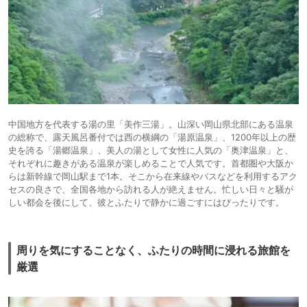
中国地方を代表する湯の里「美作三湯」。山深い岡山県北部にある温泉
の総称で、露天風呂番付では西の横綱の「湯原温泉」、1200年以上の歴
史を誇る「湯郷温泉」、美人の湯として女性に人気の「奥津温泉」と、
それぞれに趣きがある温泉が楽しめることで人気です。首都圏や大阪か
らは新幹線で岡山駅まで1本。そこから在来線やバスなどを利用するアク
セスの良さで、全国各地から訪れる人が絶えません。忙しい日々と騒が
しい都会を後にして、彼とふたりで静かに過ごすにはぴったりです。
周りを気にすることなく、ふたりの時間に浸れる旅館を
厳選