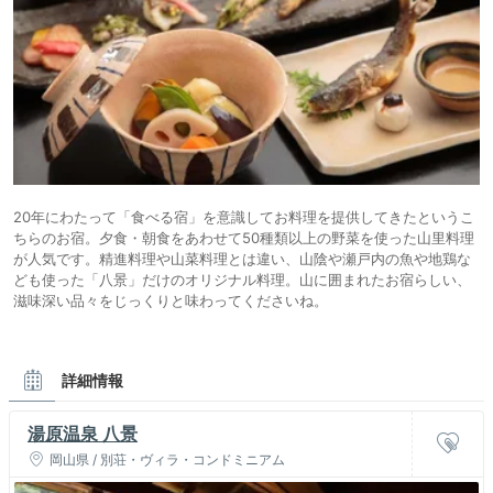
20年にわたって「食べる宿」を意識してお料理を提供してきたというこ
ちらのお宿。夕食・朝食をあわせて50種類以上の野菜を使った山里料理
が人気です。精進料理や山菜料理とは違い、山陰や瀬戸内の魚や地鶏な
ども使った「八景」だけのオリジナル料理。山に囲まれたお宿らしい、
滋味深い品々をじっくりと味わってくださいね。
詳細情報
湯原温泉 八景
岡山県 / 別荘・ヴィラ・コンドミニアム