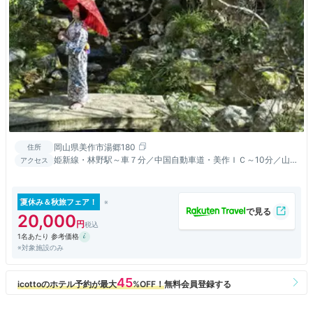
岡山県美作市湯郷180
住所
姫新線・林野駅～車７分／中国自動車道・美作ＩＣ～10分／山陽
アクセス
自動車道・和気ＩＣより50分／送迎あり。お問合わせくださ
い。
夏休み＆秋旅フェア！
20,000
1名あたり 参考価格
※対象施設のみ