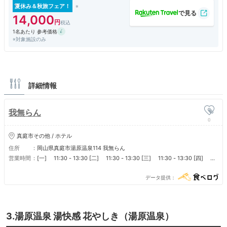
夏休み＆秋旅フェア！
14,000
1名あたり 参考価格
※対象施設のみ
詳細情報
我無らん
0
真庭市その他 / ホテル
住所
岡山県真庭市湯原温泉114 我無らん
営業時間
[一] 11:30 - 13:30 [二] 11:30 - 13:30 [三] 11:30 - 13:30 [四]
11:30 - 13:30 [五] 11:30 - 13:30 [六] 11:30 - 13:30 [日] 11:30 -
13:30 ■ 営業時間 通常チェックイン16時～19時、チェックアウト10時
データ提供
3.湯原温泉 湯快感 花やしき（湯原温泉）