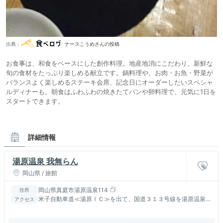
出典：
ナースこうめさんの投稿
お食事は、和食をベースにした創作料理。地産地消にこだわり、新鮮な
旬の食材をたっぷり楽しめる献立です。鍋料理や、お肉・お魚・野菜が
バランスよく楽しめるステーキ会席、記念日にオーダーしたいスペシャ
ルディナーも。朝食はふわふわの焼きたてパンや卵料理で、元気に1日を
スタートできます。
詳細情報
湯原温泉 我無らん
岡山県 / 旅館
岡山県真庭市湯原温泉114
住所
米子自動車道≪湯原ＩＣ≫を出て、国道３１３号線を湯原温泉方
アクセス
面へ約５分