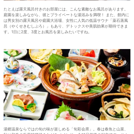
たとえば露天風呂付きのお部屋には、こんな素敵なお風呂があります。
庭園を楽しみながら、彼とプライベートな湯浴みを満喫！ また、館内に
は男女別の露天風呂や庭園大浴場、女性に人気の低温サウナ「薬石蒸風
呂（やくせきむしぶろ）」もあり、デトックスや美肌効果が期待できま
す。1日に2度、3度とお風呂を楽しみたいですね。
湯郷温泉ならではの旬の味が楽しめる「旬彩会席」。春は春魚と山菜、