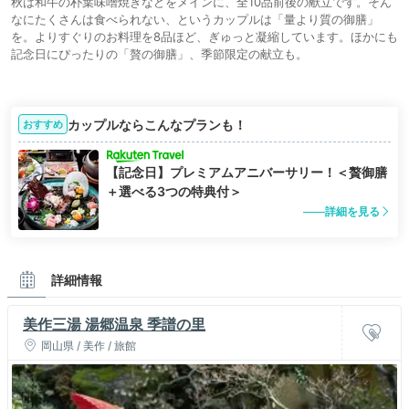
秋は和牛の朴葉味噌焼きなどをメインに、全10品前後の献立です。そん
なにたくさんは食べられない、というカップルは「量より質の御膳」
を。よりすぐりのお料理を8品ほど、ぎゅっと凝縮しています。ほかにも
記念日にぴったりの「贅の御膳」、季節限定の献立も。
カップルならこんなプランも！
おすすめ
【記念日】プレミアムアニバーサリー！＜贅御膳
＋選べる3つの特典付＞
詳細を見る
詳細情報
美作三湯 湯郷温泉 季譜の里
岡山県 / 美作 / 旅館