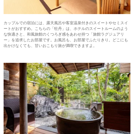
カップルでの宿泊には、露天風呂や客室温泉付きのスイートやセミスイ
ートがおすすめ。こちらの「牡丹」は、ホテルのスイートルームのよう
な快適さと、和風旅館のくつろぎ感をあわせ持つ「旅館ラグジュアリ
ー」を追求したお部屋です。お風呂も、お部屋でふたりきり。どこにも
出かけなくても、甘いおこもり旅が満喫できますよ。