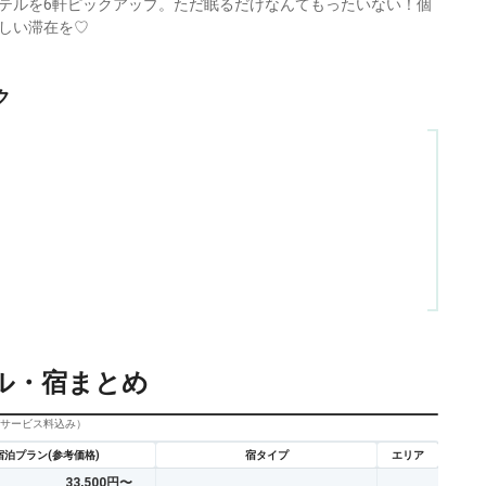
テルを6軒ピックアップ。ただ眠るだけなんてもったいない！個
しい滞在を♡
ク
ル・宿まとめ
びサービス料込み）
宿泊プラン(参考価格)
宿タイプ
エリア
33,500円〜