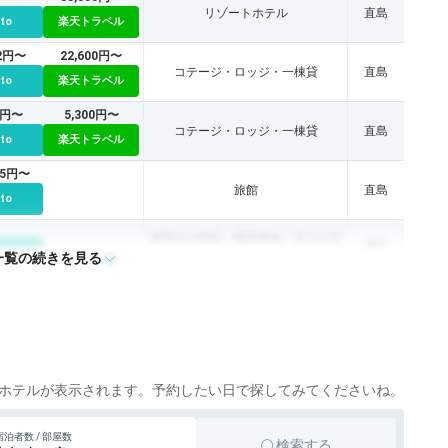
リゾートホテル
直島
tto
楽天トラベル
22円〜
22,600円〜
コテージ・ロッジ・一棟貸
直島
tto
楽天トラベル
2円〜
5,300円〜
コテージ・ロッジ・一棟貸
直島
tto
楽天トラベル
85円〜
旅館
直島
tto
ゲストハウス・ホステル・ドミトリ
直島
tto
一覧の続きを見る
ー
ホテルが表示されます。予約したい日で探してみてくださいね。
宿泊者数 / 部屋数
検索する