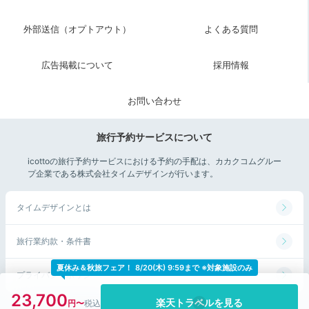
貸切露天風呂「なごみ湯」は、人目を気にせずのんびり
外部送信（オプトアウト）
よくある質問
できます。横幅約3mの広々露天風呂でリフレッシュ！
サウナ付きまたは岩盤浴付きから選べます
よ。利用時間
広告掲載について
採用情報
は60分と90分のいずれか。朝から贅沢に湯あみを楽し
んで♡
お問い合わせ
旅行予約サービスについて
aya_ayaaa_
icottoの旅行予約サービスにおける予約の手配は、カカクコムグルー
プ企業である株式会社タイムデザインが行います。
ひたすら温泉です。お風呂の種類が多いので何度入って
も飽きません。
35度のぬる湯でぼーっとするのが最高で
+1
タイムデザインとは
した
。
旅行業約款・条件書
夏休み＆秋旅フェア！
8/20(木) 9:59まで ※対象施設のみ
プライバシーポリシー
Breakfast
23,700
08:00
楽天トラベルを見る