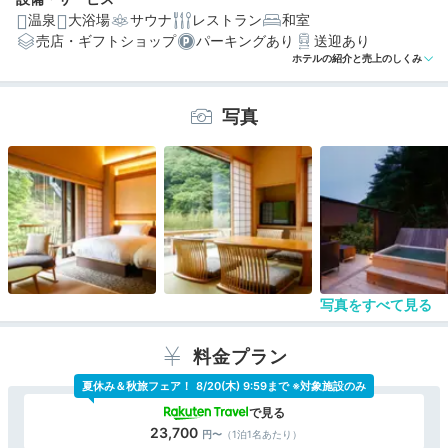
温泉
大浴場
サウナ
レストラン
和室
売店・ギフトショップ
パーキングあり
送迎あり
編集部おすすめの３つのポイント
ホテルの紹介と売上のしくみ
自家源泉の温泉！岩風呂や水深100cmの露天風呂やサウ
ナも◎
写真
温泉露天風呂付客室や愛犬OKの里山ヒュッテなど、選べ
る客室
讃岐コーチンや阿波尾鶏など地元の食材を中心にした美
食の数々
写真をすべて見る
料金プラン
夏休み＆秋旅フェア！
8/20(木) 9:59まで ※対象施設のみ
23,700
（1泊1名あたり）