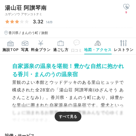
湯山荘 阿讃琴南
9
ユザンソウ アサンコトナミ
3.32
14件
香川県 / まんのう町 / 旅館
施設TOP
写真
料金プラン
過ごし方
地図・アクセス
レストラン
口コミ
自家源泉の温泉を堪能！豊かな自然に抱かれ
る香川・まんのうの温泉宿
景観のよい本館とウッドデッキのある里山ヒュッテで
構成された全28室の「湯山荘 阿讃琴南(ゆざんそう あ
さんことなみ)」。香川県・まんのう町にあり、緑豊か
な里山に囲まれた自家源泉の温泉宿です。愛犬といっ
しょに泊まれるお部屋もあり、家族みんなで心ゆくま
でくつろげますよ。
設備・サービス