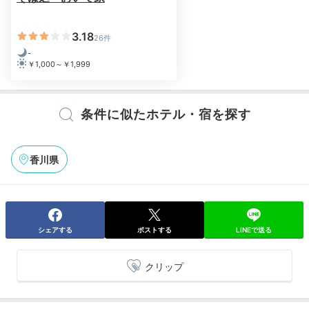
3.18
26件
-
￥1,000～￥1,999
petit702さんの投稿
条件に似たホテル・宿を探す
オリーブ牛や讃岐コーチン
など、四国ならではの季節感
たっぷりの夕食をいただけます。ダイニング「穀雨」
で、料理長自慢の彩り豊かな食事や地酒・地ビールもし
香川県
っかり堪能できますよ。詳しくは公式HPをチェック。
シェアする
ポストする
LINEで送る
aya_ayaaa_
クリップ
夕食は「穀雨」でいただきました。料理長の手作りのいりこだしの
お醤油やお漬物が特に印象的です。ここでしか食べることができな
いお料理があるためまた訪れたくなります。