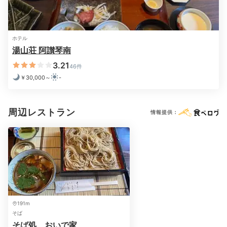
aya_ayaaa_
とにかくひたすら温泉です。美合温泉はアルカリ性の温泉なのでお
ホテル
肌がツルツルになりました！
川沿いにあるので絶景です。何時間で
湯山荘 阿讃琴南
も入っていられるいい温泉でした
。
3.21
46件
￥30,000～
-
Dinner
周辺レストラン
情報提供：
19:00
地元を味わい尽くす
大満足のディナー
191m
そば
そば処 おいで家