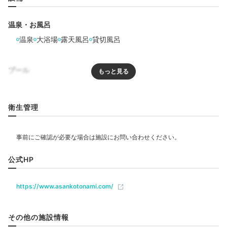
り、お好みに合わせた客室を選べます♡本館には「専有
露天風呂付ツイン」など、
自家源泉の温泉露天風呂付客
温泉・お風呂
室も
♪ヒュッテのうち4室では、わんちゃんと一緒の宿
温泉
大浴場
露天風呂
貸切風呂
泊もOK！
プール
aya_ayaaa_
リラクゼーション
衛生管理
私たちは、里山ヒュッテと専有露天風呂付ツイン Type
サウナ
岩盤浴
エステ・マッサージ
Aに宿泊しました。
+3
飲食
公式HP
レストラン
https://www.asankotonami.com/
Onsen
ベビー＆子供関連
17:00
その他の施設情報
自然を感じる温泉で