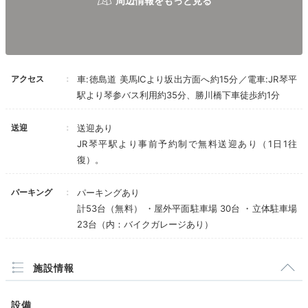
Room
16:00
温泉露天風呂付きや
アクセス
車:徳島道 美馬ICより坂出方面へ約15分／電車:JR琴平
愛犬OKのお部屋も！
駅より琴参バス利用約35分、勝川橋下車徒歩約1分
送迎
送迎あり
JR琴平駅より事前予約制で無料送迎あり（1日1往
復）。
パーキング
パーキングあり
計53台（無料） ・屋外平面駐車場 30台 ・立体駐車場
23台（内：バイクガレージあり）
施設情報
本館 モデレートツイン
本館
本館のほか、山の斜面に立てられた里山ヒュッテがあ
設備