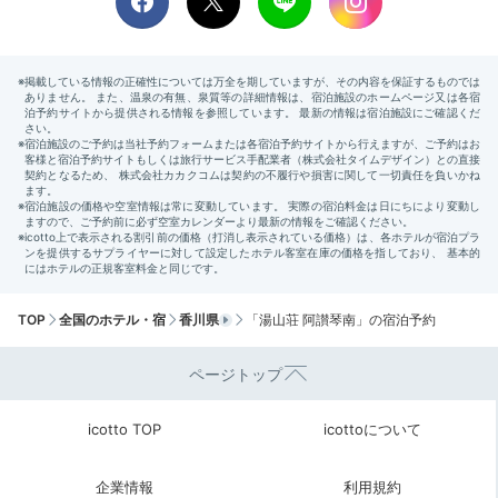
Onsen
07:00
朝風呂は温泉宿の
醍醐味のひとつ！
TOP
全国のホテル・宿
香川県
「湯山荘 阿讃琴南」の宿泊予約
ページトップ
icotto TOP
icottoについて
企業情報
利用規約
岩盤