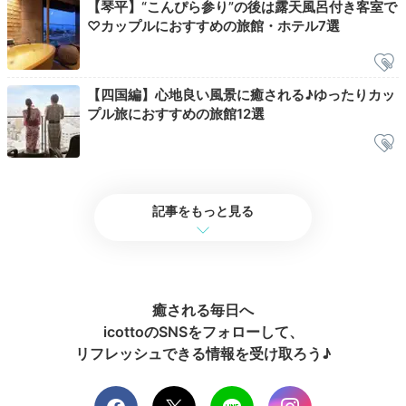
【琴平】“こんぴら参り”の後は露天風呂付き客室で
星見
♡カップルにおすすめの旅館・ホテル7選
食後は温泉に入り、湯冷ましがてら
「星見テラス」で、
満天の星を眺めてみませんか
？壁に囲まれたテラスで森
【四国編】心地良い風景に癒される♪ゆったりカッ
の気配を感じ、川の音を聞きながら過ごす夜。とっても
プル旅におすすめの旅館12選
ロマンチックなひとときになりますよ。
aya_ayaaa_
記事をもっと見る
売店で線香花火が売っていたので購入しました。
敷地内の決められ
た場所であれば花火をしても良いとのこと
。とても楽しめたので素
敵なサービスだなと思いました。
癒される毎日へ
icottoのSNSをフォローして、
リフレッシュできる情報を受け取ろう♪
2日目