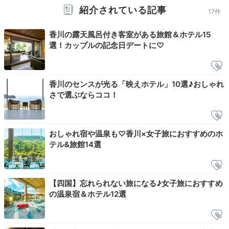
紹介されている記事
17件
香川の露天風呂付き客室がある旅館＆ホテル15
選！カップルの記念日デートに♡
Night
21:00
湯上り後に星空を
香川のセンスが光る「映えホテル」10選♪おしゃれ
さで選ぶならココ！
眺めて過ごしましょ
おしゃれ宿や温泉も♡香川×女子旅におすすめのホ
テル&旅館14選
【四国】忘れられない旅になる♪女子旅におすすめ
の温泉宿＆ホテル12選