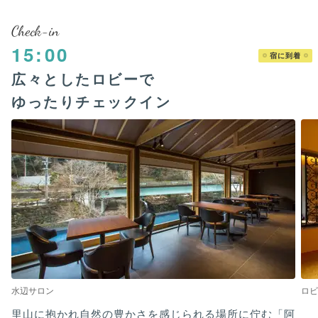
Check-in
15:00
宿に到着
広々としたロビーで
ゆったりチェックイン
水辺サロン
ロビ
里山に抱かれ自然の豊かさを感じられる場所に佇む「阿