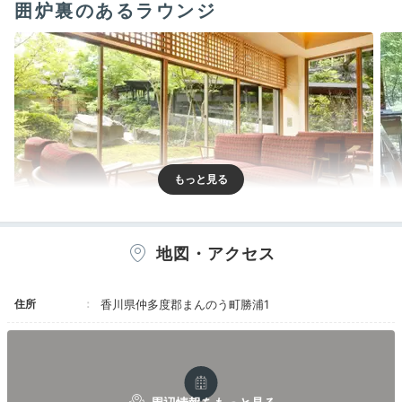
囲炉裏のあるラウンジ
囲炉裏ラウンジ眺望
囲炉
地図・アクセス
ロビーには暖炉や囲炉裏が用意された囲炉裏ラウンジが
住所
香川県仲多度郡まんのう町勝浦1
併設され、雰囲気抜群。飲み物片手にのんびり読書を楽
しめます。
けん玉やお手玉などの昔ながらのおもちゃも
あり
、ノスタルジックなひとときを満喫♪