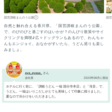
国営讃岐まんのう公園①
国
自然と触れ合える香川県。「国営讃岐まんのう公園」
で、のびのびと過ごすのはいかが？のんびり散策やサイ
クリングを満喫♪広々ドッグランもあるので、わんちゃ
んもエンジョイ。おなかがすいたら、うどん巡りも楽し
みましょ。
aya_ayaaa_
会社員
2023年06月に宿泊
ホテルに行く前に、「讃岐うどん 一福 国分寺本店」と「滝音」で、
うどん。一福はいりこだしがとても美味しくて印象に残りました。
夏なので冷かけをいただきました。