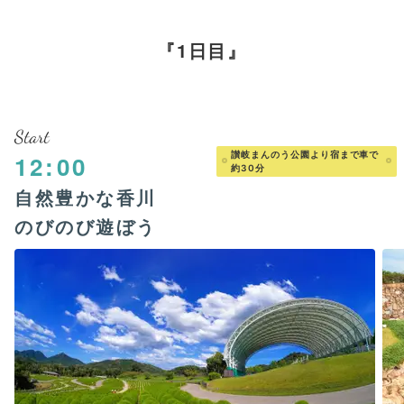
1日目
Start
讃岐まんのう公園より宿まで車で
12:00
約30分
自然豊かな香川
のびのび遊ぼう