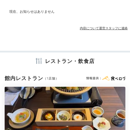
部屋情報
たっぷり湯あみを♪
和室
和洋室
洋室
インターネット利用可能
Wi-Fi利用可能
露天風呂付客室
内容について運営スタッフに連絡
その他館内施設
売店・ギフトショップ
カラオケルーム
レストラン・飲食店
アメニティ
テレビ
冷蔵庫
ミニバー
エアコン
セーフティボックス
洗浄機付トイレ
歯ブラシ
カミソリ
洗顔
シャンプー
リンス
館内レストラン
（1店舗）
情報提供：
ボディソープ
タオル
バスタオル
ドライヤー
お茶セット
電気ポット
加湿器
さらりとした泉質の「美合温泉」を思う存分堪能できる
河畔風呂「せせらぎ」。
露天の岩風呂や水深100cmの
深湯
のほか内湯もあり、ゆっくりと湯あみを味わえま
す。サウナも完備されていますよ♡
※設備・アメニティは、確認が取れている情報を表示しています。