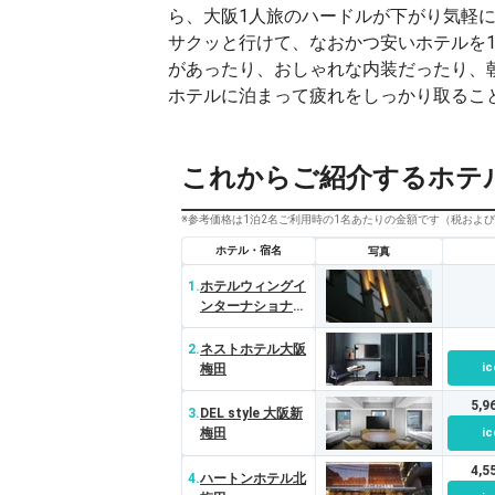
ら、大阪1人旅のハードルが下がり気軽
サクッと行けて、なおかつ安いホテルを
があったり、おしゃれな内装だったり、
ホテルに泊まって疲れをしっかり取るこ
これからご紹介するホテ
※参考価格は1泊2名ご利用時の1名あたりの金額です（税およ
ホテル・宿名
写真
1.
ホテルウィングイ
ンターナショナル
セレクト大阪梅田
2.
ネストホテル大阪
ic
梅田
5,
3.
DEL style 大阪新
梅田
ic
4,
4.
ハートンホテル北