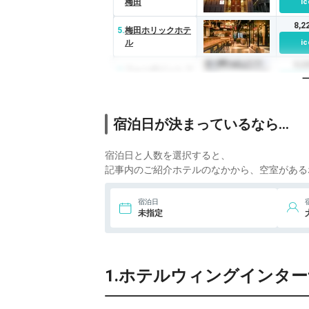
梅田
ic
8,
5.
梅田ホリックホテ
ル
ic
5,
6.
フォーポイント フ
レックス by シェ
ic
ラトン 大阪梅田
4,
7.
ホテルプラザオー
宿泊日が決まっているなら…
サカ
ic
5,
8.
ホテルビナリオ梅
宿泊日と人数を選択すると、
田
ic
記事内のご紹介ホテルのなかから、空室がある
6,
9.
ハートンホテル西
宿泊日
梅田
ic
未指定
11,
10.
ホテルグランヴ
ィア大阪
ic
1.ホテルウィングインタ