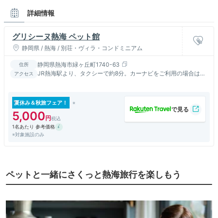
詳細情報
グリシーヌ熱海 ペット館
静岡県 / 熱海 / 別荘・ヴィラ・コンドミニアム
静岡県熱海市緑ヶ丘町1740-63
住所
JR熱海駅より、タクシーで約8分。カーナビをご利用の場合は熱
アクセス
海市緑ヶ丘町３６－１５でご検索下さい。
夏休み＆秋旅フェア！
5,000
1名あたり 参考価格
※対象施設のみ
ペットと一緒にさくっと熱海旅行を楽しもう