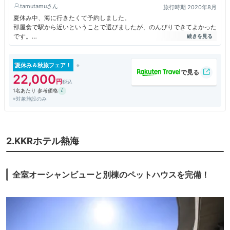
tamutamu
旅行時期 2020年8月
夏休み中、海に行きたくて予約しました。
部屋食で駅から近いということで選びましたが、のんびりできてよかった
です。
中居さんたちも親切でした。
食事もちょうどよくおいしかったです。
少食の子供たちには、子供用の食事でも多かったようですが。
夏休み＆秋旅フェア！
22,000
1名あたり 参考価格
※対象施設のみ
2.KKRホテル熱海
全室オーシャンビューと別棟のペットハウスを完備！