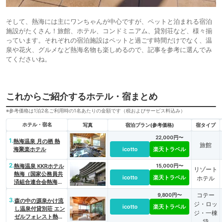
そして、熱海には主にワンちゃんが中心ですが、ペットと泊まれる宿泊
施設がたくさん！旅館、ホテル、コンドミニアム、貸別荘など、様々揃
っています。それぞれの宿泊施設はペットと過ごす時間だけでなく、温
泉や花火、グルメなど熱海名物も楽しめるので、記事を参考に選んでみ
てくださいね。
これからご紹介するホテル・宿まとめ
※参考価格は1泊2名ご利用時の1名あたりの金額です（税およびサービス料込み）
ホテル・宿名
写真
宿泊プラン(参考価格)
宿タイプ
22,000円〜
1.
熱海温泉 月の栖 熱
旅館
海聚楽ホテル
icotto
楽天トラベル
2.
熱海温泉 KKRホテル
15,000円〜
リゾート
熱海（国家公務員共
icotto
楽天トラベル
ホテル
済組合連合会熱海共
済会館）
コテー
9,800円〜
3.
森の中の源泉かけ流
ジ・ロッ
icotto
楽天トラベル
し温泉付貸別荘 エン
ジ・一棟
ゼルフォレスト熱海
貸