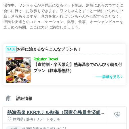
滞在中、ワンちゃんがお世話になるペット施設。別棟にあるのですぐに
会いに行け、お散歩もできます。ワンちゃんとずっと一緒にいられない
寂しさもありますが、見方を変えればワンちゃんを心配することなく、
彼氏や友達とのコミュニケーション、温泉、食事、オーシャンビューを
楽しめる時間。ここは大いに満喫しましょう。
お得に泊まるならこんなプランも！
SALE
【直前割・楽天限定】熱海温泉でのんびり朝食付
プラン（駐車場無料）
詳細を見る
詳細情報
熱海温泉 KKRホテル熱海（国家公務員共済組合
連合会熱海共済会館）
静岡県 / 熱海 / リゾートホテル
静岡県熱海市春日町7-39
住所