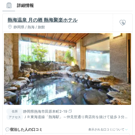
詳細情報
熱海温泉 月の栖 熱海聚楽ホテル
静岡県 / 熱海 / 旅館
静岡県熱海市田原本町2-19
住所
ＪＲ東海道線「熱海駅」～仲見世通り商店街を抜けて徒歩３分。
アクセス
高台に建つ和風旅館。海と街の景色が人気。露天風呂付客室3室
有り
宿泊した人の口コミ
表示される口コミについて