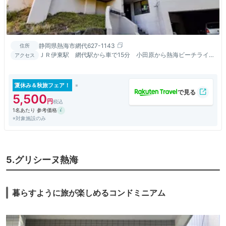
静岡県熱海市網代627-1143
住所
ＪＲ伊東駅 網代駅から車で15分 小田原から熱海ビーチライン
アクセス
経由で約40分
夏休み＆秋旅フェア！
5,500
1名あたり 参考価格
※対象施設のみ
5.グリシーヌ熱海
暮らすように旅が楽しめるコンドミニアム