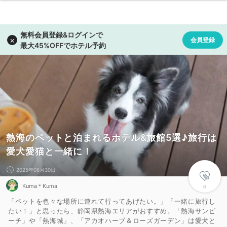
熱海のペットと泊まれるホテル&旅館5選♪旅行は
愛犬愛猫と一緒に！
2025年06月30日
Kuma＊Kuma
0
「ペットを色々な場所に連れて行ってあげたい。」「一緒に旅行し
たい！」と思ったら、静岡県熱海エリアがおすすめ。「熱海サンビ
ーチ」や「熱海城」、「アカオハーブ＆ローズガーデン」は愛犬と