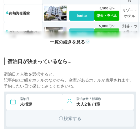
自然郷
5,500円〜
リゾート
4.
南熱海壱番館
icotto
楽天トラベル
ホテル
別荘・ヴ
5,000円〜
5.
ィラ・コ
グリシーヌ熱海 ペッ
icotto
楽天トラベル
ト館
ンドミニ
一覧の続きを見る
アム
宿泊日が決まっているなら…
宿泊日と人数を選択すると、
記事内のご紹介ホテルのなかから、空室があるホテルが表示されます。
予約したい日で探してみてくださいね。
宿泊日
宿泊者数 / 部屋数
未指定
大人2名 / 1室
検索する