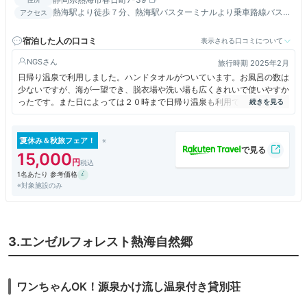
熱海駅より徒歩７分、熱海駅バスターミナルより乗車路線バス
アクセス
「大学病院前」下車徒歩1分
宿泊した人の口コミ
表示される口コミについて
NGS
旅行時期 2025年2月
日帰り温泉で利用しました。ハンドタオルがついています。お風呂の数は
少ないですが、海が一望でき、脱衣場や洗い場も広くきれいで使いやすか
ったです。また日によっては２０時まで日帰り温泉も利用でき、便利で
す。熱海駅から徒歩１０分ほどです。
夏休み＆秋旅フェア！
15,000
1名あたり 参考価格
※対象施設のみ
3.エンゼルフォレスト熱海自然郷
ワンちゃんOK！源泉かけ流し温泉付き貸別荘