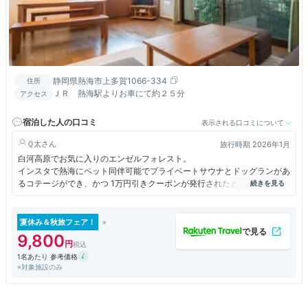
静岡県熱海市上多賀1066-334
住所
ＪＲ 熱海駅よりお車にて約２５分
アクセス
宿泊した人の口コミ
表示される口コミについて
Ｑ太
旅行時期 2026年1月
白河高原でお気に入りのエンゼルフォレスト。
インスタで熱海にペット同伴可能でプライベートサウナとドッグランがあ
るコテージができ、かつ 1万円引きクーポンが発行されたとの広告を見て
予約。
東京からだと白河や中伊豆よりもアクセス良でサウナの椅子が白河同様の
ベンチタイプなのがすっごくいい！…んだけど、、、小さめコテージだと
夏休み＆秋旅フェア！
テラスから直接ドッグランでないのと整いイスがあるテラスが道路目の前
9,800
で落ち着かないのと、ソファがなくテーブルだけでくつろげないのがなで
1名あたり 参考価格
今後に建つコテージに期待。
※対象施設のみ