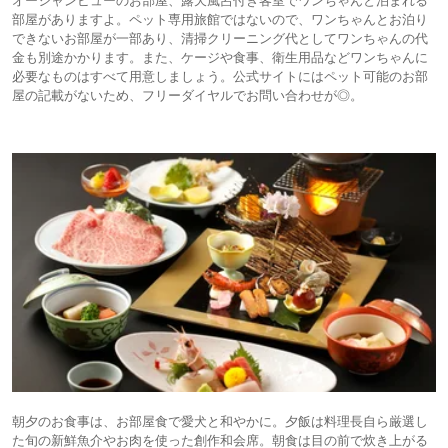
オーシャンビューのお部屋、露天風呂付き客室でワンちゃんと泊まれる
部屋がありますよ。ペット専用旅館ではないので、ワンちゃんとお泊り
できないお部屋が一部あり、清掃クリーニング代としてワンちゃんの代
金も別途かかります。また、ケージや食事、衛生用品などワンちゃんに
必要なものはすべて用意しましょう。公式サイトにはペット可能のお部
屋の記載がないため、フリーダイヤルでお問い合わせが◎。
朝夕のお食事は、お部屋食で愛犬と和やかに。夕飯は料理長自ら厳選し
た旬の新鮮魚介やお肉を使った創作和会席。朝食は目の前で炊き上がる