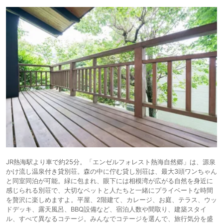
JR熱海駅より車で約25分。「エンゼルフォレスト熱海自然郷」は、源泉
かけ流し温泉付き貸別荘。森の中に佇む貸し別荘は、最大3頭ワンちゃん
と同室同泊が可能。緑に包まれ、眼下には相模湾が広がる自然を身近に
感じられる別荘で、大切なペットと人たちと一緒にプライベートな時間
を贅沢に楽しめますよ。平屋、2階建て、カレージ、お庭、テラス、ウッ
ドデッキ、露天風呂、BBQ設備など、宿泊人数や間取り、建築スタイ
ル、すべて異なるコテージ。みんなでコテージを選んで、旅行気分を盛