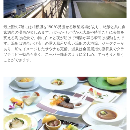
最上階の7階には相模灘を180℃見渡せる展望浴場があり、絶景と共に自
家源泉の温泉が楽しめます。ぽっかりと浮かぶ大島や時間ごとに表情を
変える海は絶景で、特に白々と夜が明けて朝陽が昇る瞬間は感動もので
す。湯船は源泉かけ流しの露天風呂や広い湯船の大浴場、ジャグジーが
あり、船をイメージしたサウナも完備。温泉は全国屈指の療養泉でタラ
ソテラピー効果も高く、スーパー銭湯のように楽しめ、すっきりと整う
ことができます。