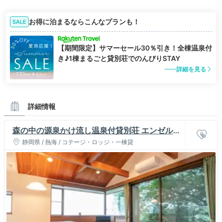
お得に泊まるならこんなプランも！
SALE
【期間限定】サマーセール30％引き！全棟温泉付
き♪1棟まるごと貸別荘でのんびりSTAY
詳細を見る
詳細情報
森の中の源泉かけ流し温泉付貸別荘 エンゼルフ
ォレスト熱海自然郷
静岡県 / 熱海 / コテージ・ロッジ・一棟貸