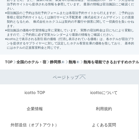
2日目は、熱海から足を延ばして沼津や富士宮へ♪沼津
港の「港八十三番地」で海鮮丼を味わったり、富士山を
望む絶景スポットで写真を撮ったりして楽しんじゃいま
しょう。
TOP
全国のホテル・宿
静岡県
熱海
熱海を堪能できるおすすめホテ
ページトップ
___karin.jp
icotto TOP
icottoについて
富士山ビューの「富⼠⼭世界遺産センター」は穴場で
す。展望フロアからの景色はもちろん、おしゃれな建物
+2
企業情報
利用規約
も写真映えしますよ！
外部送信（オプトアウト）
よくある質問