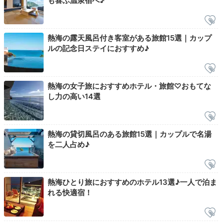
も喜ぶ温泉宿へ♪
熱海の露天風呂付き客室がある旅館15選｜カップ
ルの記念日ステイにおすすめ♪
熱海の女子旅におすすめホテル・旅館♡おもてな
し力の高い14選
「湯宿一番地」はおもてなし自慢の宿。チェックアウト
熱海の貸切風呂のある旅館15選｜カップルで名湯
時には思い出の写真を撮ってもらえますよ。記念日で宿
を二人占め♪
泊する場合は、事前に予約すれば写真のプレゼントもあ
るとか♪
熱海ひとり旅におすすめのホテル13選♪一人で泊ま
れる快適宿！
___karin.jp