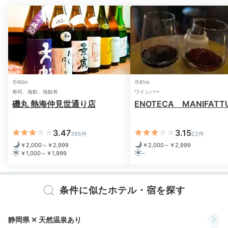
Breakfast
07:30
好みの干物をチョイス
心温まる和朝食
60m
61m
寿司、海鮮、海鮮丼
ワインバー
磯丸 熱海仲見世通り店
ENOTECA MANIFATT
3.47
3.15
395件
22件
￥2,000～￥2,999
￥2,000～￥2,999
￥1,000～￥1,999
-
条件に似たホテル・宿を探す
うさうさこ303さんの投稿
朝食は地産食材を味わえる和定食。3種類から選べる干
静岡県 ✕ 天然温泉あり
物、手造り豆腐、磯の風味豊かなお味噌汁などが並びま