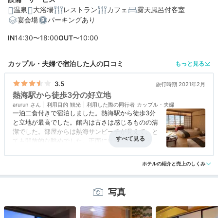
温泉
大浴場
レストラン
カフェ
露天風呂付客室
宴会場
パーキングあり
編集部おすすめの３つのポイント
IN
14:30〜18:00
OUT
〜10:00
2本の自家源泉が自慢。大浴場や貸切露天風呂で湯巡り
海が見える露天風呂付き客室も♡心浮き立つ多彩な部屋
カップル・夫婦で宿泊した人の口コミ
もっと見る
熱海駅から徒歩約3分。観光や食べ歩きに便利な立地
3.5
旅行時期 2021年2月
熱海駅から徒歩3分の好立地
arurun
利用目的
観光
利用した際の同行者
カップル・夫婦
一泊二食付きで宿泊しました。熱海駅から徒歩3分
と立地が最高でした。館内は古さは感じるものの清
潔でした。部屋からは熱海サンビーチが見えて、と
ても開放的な眺めでした。正面には熱海城も見えま
した。
アクセス
4.5
コスパ
評価なし
客室
3.0
接客対応
3.0
風呂
3.0
夕食は、金目鯛の煮付けが美味しかったです。朝
ホテルの紹介と売上のしくみ
食事・ドリンク
3.5
バリアフリー
評価なし
は、綺麗な日の出も見られました。
写真