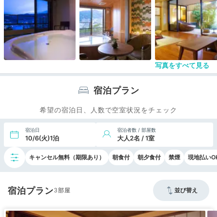
写真をすべて見る
宿泊プラン
希望の宿泊日、人数で空室状況をチェック
宿泊日
宿泊者数 / 部屋数
10/6(火)1泊
大人2名 / 1室
キャンセル無料（期限あり）
朝食付
朝夕食付
禁煙
現地払いO
宿泊プラン
3
並び替え