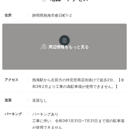
20:00
部屋風呂や大浴場で
住所
静岡県熱海市春日町1-2
名湯・熱海温泉を堪能
アクセス
熱海駅から左前方の仲見世商店街抜けて徒歩2分。【令
和3年2月より工事の為駐車場が使用できません。】
送迎
送迎なし
夕食後は熱海温泉でリラックス。2本の自家源泉を、露
天風呂や貸切風呂、大浴場など種類豊富な湯船で楽しめ
パーキング
パーキングあり
ます。部屋風呂でのプライベートな温泉タイムにも憧れ
工事に伴い、令和3年1月31日~7月31日まで宿の駐車場
ますね。
が使用できません