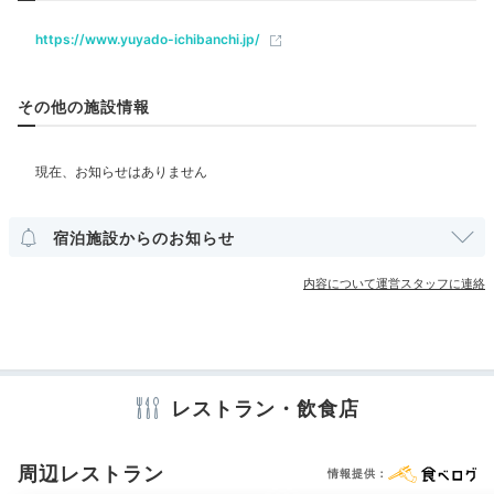
入浴後はほてった身体を冷ましましょう。お部屋で乾杯
するもよし。熱海の夜景を望むウッドデッキや、カフェ
https://www.yuyado-ichibanchi.jp/
ベビー＆子供関連
併設のラウンジ「湯〜楽町」でまったりするもよし。
その他の施設情報
部屋情報
露天風呂付客室
___karin.jp
その他館内施設
お部屋の展望⾵呂につかった後は、熱海駅周辺で買ったミカンのク
宿泊施設からのお知らせ
ラフトチューハイを飲みました。ご当地ドリンク×温泉の組み合わせ
宴会場
売店・ギフトショップ
は最高です！
内容について運営スタッフに連絡
アメニティ
テレビ
冷蔵庫
スリッパ
セーフティボックス
洗浄機付トイレ
浴衣
歯ブラシ
カミソリ
シャンプー
リンス
シャワーキャップ
2日目
タオル
バスタオル
ドライヤー
お茶セット
レストラン・飲食店
周辺レストラン
情報提供：
※設備・アメニティは、確認が取れている情報を表示しています。