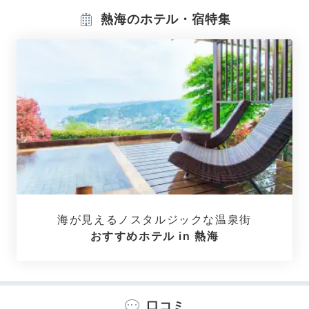
熱海のホテル・宿特集
優雅なスイート、海を望む洋室、キュートな和室など多
彩なお部屋があり、その中でも露天風呂や展望風呂付き
の客室はおすすめ♡人目を気にせず温泉三昧できます
よ。
海が見えるノスタルジックな温泉街
おすすめホテル in 熱海
___karin.jp
眺めのいい展望風呂付きの「プレミアツイン」で、⽤意
口コミ