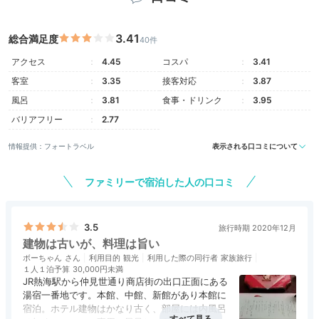
されていた和菓⼦やお茶をいただきました。お部屋から
+1
見えるサンセットはキレイでした！
3.41
総合満足度
40件
アクセス
4.45
コスパ
3.41
客室
3.35
接客対応
3.87
Dinner
風呂
3.81
食事・ドリンク
3.95
18:00
バリアフリー
2.77
伊豆の食材を堪能できる
情報提供：フォートラベル
表示される口コミについて
品数豊富な会席料理
ファミリーで宿泊した人の口コミ
3.5
旅行時期 2020年12月
建物は古いが、料理は旨い
ボーちゃん
利用目的
観光
利用した際の同行者
家族旅行
１人１泊予算
30,000円未満
JR熱海駅から仲見世通り商店街の出口正面にある
湯宿一番地です。本館、中館、新館があり本館に
宿泊。ホテル建物はかなり古く、部屋には内風呂