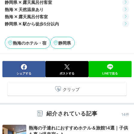
静岡県 ✕ 露天風呂付客室
す。食事の前後に朝日を眺めつつ温泉を楽しんでもいい
熱海 ✕ 天然温泉あり
かも♪
熱海 ✕ 露天風呂付客室
静岡県 ✕ 駅から徒歩5分以内
___karin.jp
熱海のホテル・宿
静岡県
朝⾷の中で1番印象に残っているのは、⼝溶けのいい
「雲丹しいたけ」です！熱海エリアで有名な「しらす」
+1
はご飯と相性抜群でした。
シェアする
ポストする
LINEで送る
クリップ
Check-out
10:00
宿を出発
紹介されている記事
14件
心遣いに感謝しつつ
チェックアウト
熱海の子連れにおすすめホテル＆旅館14選｜子供