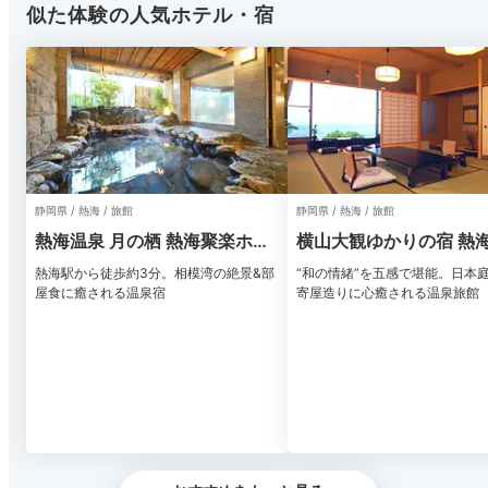
似た体験の人気ホテル・宿
静岡県 / 熱海 / 旅館
静岡県 / 熱海 / 旅館
熱海温泉 月の栖 熱海聚楽ホテ
横山大観ゆかりの宿 熱海
ル
荘
熱海駅から徒歩約3分。相模湾の絶景&部
“和の情緒”を五感で堪能。日本
屋食に癒される温泉宿
寄屋造りに心癒される温泉旅館