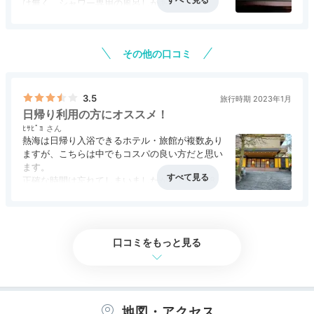
は無く、シャワー専用の風呂しかありません。ま
あ、大浴場、露天風呂があるので。
アクセス
4.0
コスパ
3.0
客室
3.0
接客対応
3.5
風呂
3.5
今回は夕食にコース料理をお願いしましたが、前
食事・ドリンク
4.0
バリアフリー
3.0
菜、刺身盛合せ、アワビ、黒毛和牛、伊勢エビ、
夕食は、伊豆の海山の幸がそろう会席料理。宿の名物
その他の口コミ
金目鯛とオンパレードです。かなりのお得感があ
「金目鯛のあたみ煮」は絶品です。鮑や伊勢海老、金目
ります。
鯛などを使った別注料理を楽しむのもいいですね。地酒
やワインといったドリンクも揃っています。
3.5
旅行時期 2023年1月
日帰り利用の方にオススメ！
ﾋｻﾋﾟﾖ
熱海は日帰り入浴できるホテル・旅館が複数あり
ますが、こちらは中でもコスパの良い方だと思い
ます。
___karin.jp
正確な時間は忘れてしまいましたが、13時～18時
くらいまでやっていて入浴料は1200円、タオル
「金目鯛のあたみ煮」は⼤きくてインパクトがありまし
も1枚ついてきます。
た！表⾯がメレンゲ状になっている「茶碗蒸しメレンゲ
+2
泉質ですが、熱海らしく微塩味で色はほぼ透明で
焼き」も美味しかったです。
ごく僅かに濁ったような感じ、循環の塩素臭はま
口コミをもっと見る
ったく感じなかったので良かったです。
Onsen
地図・アクセス