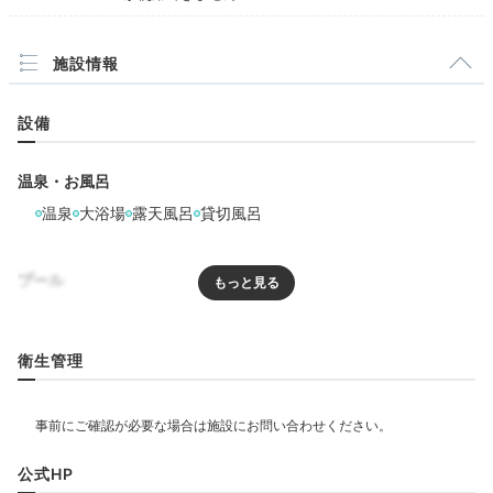
施設情報
Relax
21:00
設備
夜風を感じながら
温泉・お風呂
クールダウン
温泉
大浴場
露天風呂
貸切風呂
プール
リラクゼーション
衛生管理
飲食
レストラン
カフェ
ルームサービス
公式HP