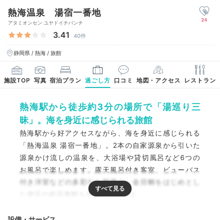
熱海温泉 湯宿一番地
24
アタミオンセン ユヤドイチバンチ
3.41
40件
静岡県 / 熱海 / 旅館
施設TOP
写真
宿泊プラン
過ごし方
口コミ
地図・アクセス
レストラン
熱海駅から徒歩約3分の場所で「湯巡り三
昧」。海を身近に感じられる旅館
熱海駅から好アクセスながら、海を身近に感じられる
「熱海温泉 湯宿一番地」。2本の自家源泉から引いた
源泉かけ流しの温泉を、大浴場や貸切風呂など6つの
お風呂で楽しめます。露天風呂付き客室、ビューバス
付き洋室などの多彩なお部屋や、金目鯛をはじめとし
た伊豆の絶品海鮮も見逃せませんよ。
設備・サービス