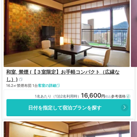
和室, 禁煙 (【３室限定】お手軽コンパクト（広縁な
し）)
16.2㎡
禁煙
布団 1台
客室の詳細
16,600
1名あたり（1泊2名利用時）
日付を指定して宿泊プランを探す