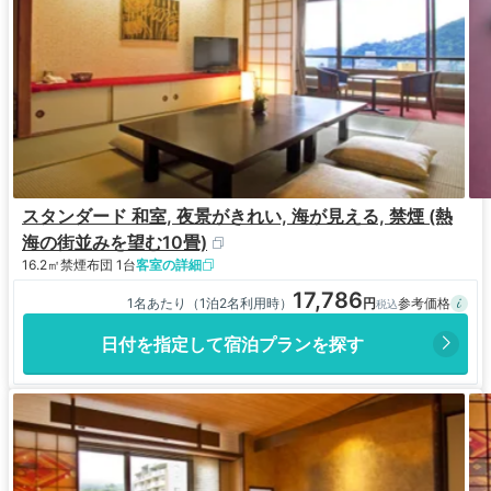
スタンダード 和室, 夜景がきれい, 海が見える, 禁煙 (熱
海の街並みを望む10畳)
16.2㎡
禁煙
布団 1台
客室の詳細
17,786
1名あたり（1泊2名利用時）
日付を指定して宿泊プランを探す