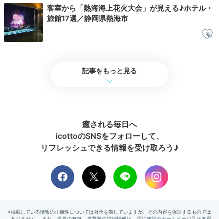
客室から「熱海海上花火大会」が見える♪ホテル・
チェックアウト時に、スタッフの方が「写真をお撮りしましょう
旅館17選／静岡県熱海市
か︖」と声をかけてくださいました。
記事をもっと見る
Sightseeing
11:00
富士山ビューの穴場も！
静岡県内をドライブ
癒される毎日へ
icottoのSNSをフォローして、
リフレッシュできる情報を受け取ろう♪