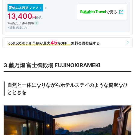
ていました。客室にあるホテルでの禁止要綱にも書いてあるにも係わら
ず、レストランの従業員も注意をせず、逆に我々に謝るのは可笑しい話で
夏休み＆秋旅フェア！
す。これさえ無ければ満点を挙げられるのに残念です。料理は非常におい
13,400
しく頂きました。
1名あたり 参考価格
※対象施設のみ
3.藤乃煌 富士御殿場 FUJINOKIRAMEKI
自然と一体になりながらホテルステイのような贅沢なひ
とときを