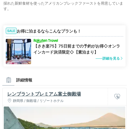
採れた新鮮食材を使ったアメリカンブレックファーストを用意していま
す。
お得に泊まるならこんなプランも！
SALE
【さき楽75】75日前までの予約がお得◇オンラ
インカード決済限定◇【素泊まり】
詳細を見る
詳細情報
レンブラントプレミアム富士御殿場
静岡県 / 御殿場 / リゾートホテル