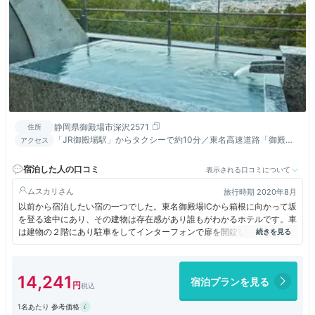
静岡県御殿場市深沢2571
住所
「JR御殿場駅」からタクシーで約10分／東名高速道路「御殿場
アクセス
IC」から車で約10分
宿泊した人の口コミ
表示される口コミについて
ムスカリ
旅行時期 2020年8月
以前から宿泊したい宿の一つでした。東名御殿場ICから箱根に向かって坂
を登る途中にあり、その建物は存在感があり誰もがわかるホテルです。車
は建物の２階にあり駐車をしてインターフォンで扉を開錠してもらい３階
のロビーに上がります。
ロビーチェックイン後にロビーラウンジで水出しコーヒーが飲めますが、
試飲用の小さめの紙コップでした。コロナだから仕方がないけど少々味気
14,241
宿泊プランを見る
ないです。
お風呂は４階、レストランは５階にあります。
1名あたり 参考価格
今回、レストランで夕食時に一人旅の男性客が食事中、携帯電話で話をし