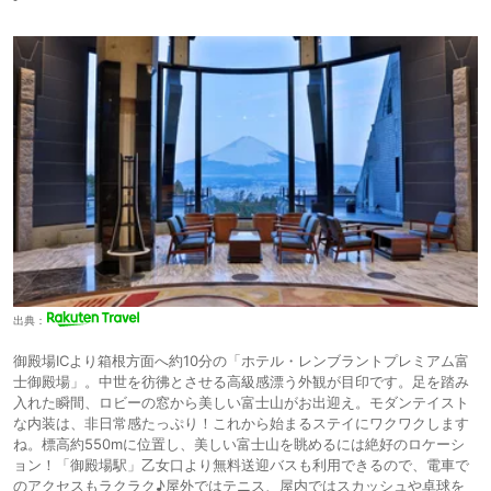
出典：
御殿場ICより箱根方面へ約10分の「ホテル・レンブラントプレミアム富
士御殿場」。中世を彷彿とさせる高級感漂う外観が目印です。足を踏み
入れた瞬間、ロビーの窓から美しい富士山がお出迎え。モダンテイスト
な内装は、非日常感たっぷり！これから始まるステイにワクワクします
ね。標高約550mに位置し、美しい富士山を眺めるには絶好のロケーシ
ョン！「御殿場駅」乙女口より無料送迎バスも利用できるので、電車で
のアクセスもラクラク♪屋外ではテニス、屋内ではスカッシュや卓球を