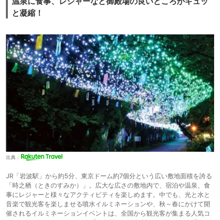
温泉に食事、レジャーなど御殿場の良いところがギュッ
と凝縮！
出典：
JR「岩波駅」から約5分、東京ドーム約7個分という広い敷地面積を誇る
「時之栖（ときのすみか）」。広大な広さの敷地内で、宿泊や温泉、食
事にレジャーと様々なアクティビティを楽しめます。中でも、光と水と
音楽で観光客を楽しませる噴水イルミネーションや、秋～春にかけて開
催されるイルミネーションイベントは、全国から観光客が集まる人気コ