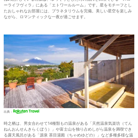
ーライフヴィラ」にある「エトワールルーム」です。星をモチーフとし
たおしゃれなお部屋には、プラネタリウムを完備。美しい星空を楽しみ
ながら、ロマンティックな一夜が過ごせます。
出典：
時之栖は、男女合わせて14種類もの温泉がある「天然温泉気楽坊（てん
ねんおんせんきらくぼう）」や富士山を独り占めしがら温泉を満喫でき
る露天風呂がある「源泉 茶目湯殿（ちゃめゆどの）」など多種多様な温