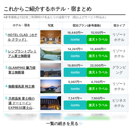
これからご紹介するホテル・宿まとめ
※参考価格は1泊2名ご利用時の1名あたりの金額です（税およびサービス料込み）
ホテル・宿名
写真
宿泊プラン(参考価格)
宿タイプ
16,440円〜
15,100円〜
1.
リゾート
HOTEL CLAD（ホテ
ル クラッド）
icotto
楽天トラベル
ホテル
14,241円〜
13,400円〜
2.
リゾート
レンブラントプレミ
アム富士御殿場
icotto
楽天トラベル
ホテル
19,800円〜
22,000円〜
3.
グランピ
GLAMPING 藤乃煌
富士御殿場
icotto
楽天トラベル
ング
5,067円〜
4,700円〜
リゾート
4.
御殿場高原 時之栖
icotto
楽天トラベル
ホテル
5.
天然温泉 富士桜の
7,347円〜
7,500円〜
ビジネス
湯 ドーミーイン
icotto
楽天トラベル
ホテル
EXPRESS富士山御
殿場
6.
レンブラントスタイ
11,434円〜
5,200円〜
ビジネス
ル御殿場駒門 富士
icotto
楽天トラベル
ホテル
一覧の続きを見る
の心湯