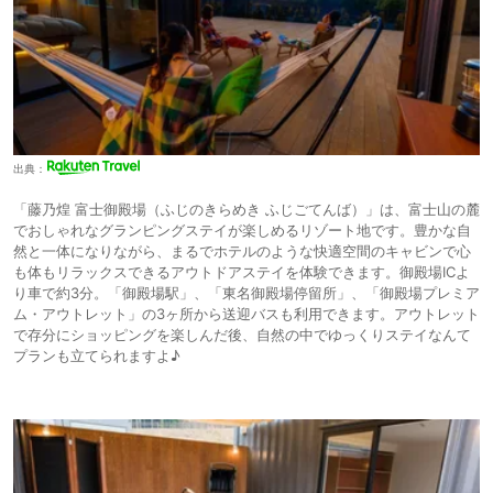
出典：
「藤乃煌 富士御殿場（ふじのきらめき ふじごてんば）」は、富士山の麓
でおしゃれなグランピングステイが楽しめるリゾート地です。豊かな自
然と一体になりながら、まるでホテルのような快適空間のキャビンで心
も体もリラックスできるアウトドアステイを体験できます。御殿場ICよ
り車で約3分。「御殿場駅」、「東名御殿場停留所」、「御殿場プレミア
ム・アウトレット」の3ヶ所から送迎バスも利用できます。アウトレット
で存分にショッピングを楽しんだ後、自然の中でゆっくりステイなんて
プランも立てられますよ♪