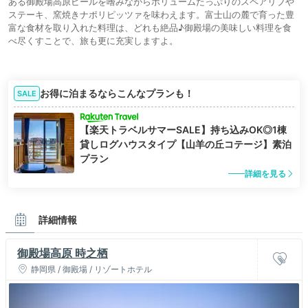
ある御殿場高原ビールを嗜みながらボリュームたっぷりのスペアリブや
ステーキ、窯焼きナポリピッツァを味わえます。富士山の麓で育った豊
富な食材を取り入れた料理は、どれも絶品♪御殿場の美味しい料理を食
べ尽くすことで、旅も更に充実しますよ。
お得に泊まるならこんなプランも！
SALE
【楽天トラベルサマーSALE】持ち込みOK◎1棟
貸しログハウスタイプ【山羊の丘コテージ】素泊
プラン
詳細を見る
詳細情報
御殿場高原 時之栖
静岡県 / 御殿場 / リゾートホテル