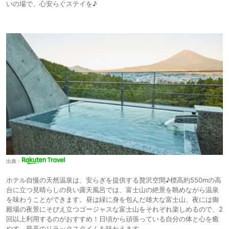
いの場で、心安らぐステイを♪
出典：
ホテル自慢の天然温泉は、安らぎを提供する贅沢空間♪標高約550mの高
台に立つ見晴らしの良い露天風呂では、富士山の絶景を眺めながら温泉
を味わうことができます。昼は緑に身を包んだ雄大な富士山、夜には御
殿場の夜景にそびえ立つゴージャスな富士山をそれぞれ楽しめるので、2
回以上利用するのがおすすめ！日頃から頑張っている自分の体と心を癒
やす、最高のリラックスタイムを味わえます。