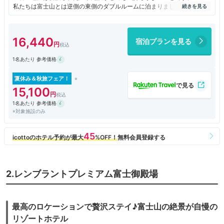
私たちは富士山とは逆側の東側のダブルルームに泊まりましたが、
西側の部屋と比較すると、窓が半分ぐらいの大きさです。
部屋は限られた空間を広く感じさせる造りになっていました。
バスタブがなく、シャワールームだったので
16,440
宿泊プランを見る
（温泉施設があるので、バスタブは不要です）
実際に広いと思います。
1名あたり 参考価格
ダブルルームはベッドの右側に謎の棚があり、かえって危険だと思いま
す。
また、ベットの入り口側に近い部分に段差があるので、
夏休み＆秋旅フェア！
すねを打ちやすく、ベッドに座りにくい構造だと思います。
15,100
ただただ、とにかく新しいので快適に過ごせます。
1名あたり 参考価格
温泉施設も最高に新しく快適でした。
※対象施設のみ
宿泊者は夜だけでなく朝６：００～９：００まで入浴できるのですが、
本を読めるスペースや富士山展望スペースへは入れないように
柵がありました。
朝食は普通にあるものが普通にあります。種類は少ないと思います。
朝食つきは素泊まりより一人１６００円ほど高いのですが、
私の満足度は低かったです。
2.レンブラントプレミアム富士御殿場
レストランからは富士山がきれいに見えました。
最高のロケーションで贅沢ステイ♪富士山の絶景が自慢の
リゾートホテル