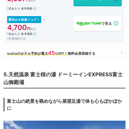
なくてもいいかなと思います。当日の気分でお店を選ぶのも楽しそうで
1名あたり 参考価格
す。
プロジェクションマッピングと噴水ショーは有料ですが、宿泊者割引があ
夏休み＆秋旅フェア！
ります。事前予約せず、当日にフロントでチケットを購入した方がお得だ
4,700
と思います。ネットで購入するところでした……これは事前に情報が欲し
1名あたり 参考価格
かったです。
※対象施設のみ
ほかにも遊べる施設がいろいろあるので、連泊でも十分楽しめそうです。
5.天然温泉 富士桜の湯 ドーミーインEXPRESS富士
山御殿場
富士山の絶景を眺めながら展望足湯で体も心もぽかぽか
に