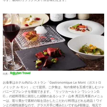
出典：
お食事はホテル内のレストラン「Gastronomique Le Mont（ガストロ
ノミック ル モン）」にて提供。ご夕食は、旬の食材を五感で楽しむジャ
パニーズフレンチを堪能できます。「リッツカールトン ワシントンD.
C.」の総料理長に就任した経験のあるシェフ・山本 秀正氏考案のメニュ
ーは、彩り豊かで素材の味を活かしたこだわり料理はどれも絶品！ワイ
ンとの相性抜群なので、グラス片手に嗜みたいですね♪朝食は、地元で