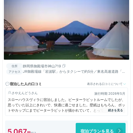
静岡県御殿場市神山719
住所
JR御殿場線「岩波駅」からタクシーで約5分／東名高速道路「御
アクセス
殿場IC」から車で約25分／
宿泊した人の口コミ
表示される口コミについて
さやえんどう
旅行時期 2026年5月
スローハウスヴィラに宿泊しました。ピーターラビットルームでしたが、
思っていた以上にきれいで、快適に過ごせました。壁紙はもちろん、ポッ
トやカップにまでピーターラビットが描かれていて、とっても可愛く癒さ
れました。
食事は「麦畑」のプランにしました。お酒を飲む方にはおすすめですが、
5,067
宿泊プランを見る
時之栖内には他にも魅力的なレストランがあるので、無理に食事付きにし