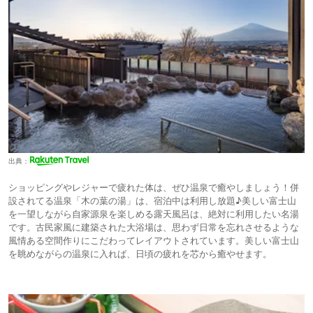
出典：
ショッピングやレジャーで疲れた体は、ぜひ温泉で癒やしましょう！併
設されてる温泉「木の葉の湯」は、宿泊中は利用し放題♪美しい富士山
を一望しながら自家源泉を楽しめる露天風呂は、絶対に利用したい名湯
です。古民家風に建築された大浴場は、思わず日常を忘れさせるような
風情ある空間作りにこだわってレイアウトされています。美しい富士山
を眺めながらの温泉に入れば、日頃の疲れを芯から癒やせます。