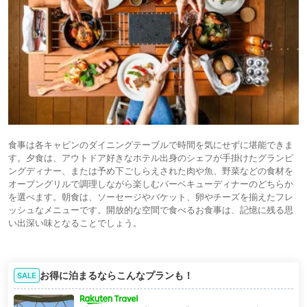
食事は各キャビンのダイニングテーブルで時間を気にせずに堪能できま
す。夕食は、アウトドア好きなホテル出身のシェフが手掛けたグランピ
ングディナー、または予め下ごしらえされた肉や魚、野菜などの食材を
オープングリルで調理しながら楽しむバーベキューディナーのどちらか
を選べます。朝食は、ソーセージやバケット、卵やチーズを揃えたフレ
ッシュなメニューです。開放的な空間で食べるお食事は、記憶に残る思
い出深い味となることでしょう。
お得に泊まるならこんなプランも！
SALE