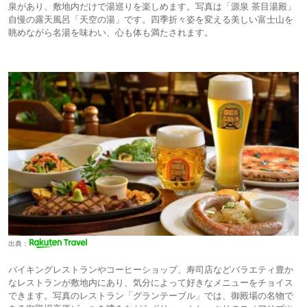
泉があり、敷地内だけで湯巡りを楽しめます。写真は「源泉 茶目湯殿」
自慢の露天風呂「天空の湯」です。四季折々姿を変える美しい富士山を
眺めながら名湯を味わい、心も体も満たされます。
出典：
バイキングレストランやコーヒーショップ、寿司店などバラエティ豊か
なレストランが敷地内にあり、気分によって好きなメニューをチョイス
できます。写真のレストラン「グランテーブル」では、御殿場の名物で