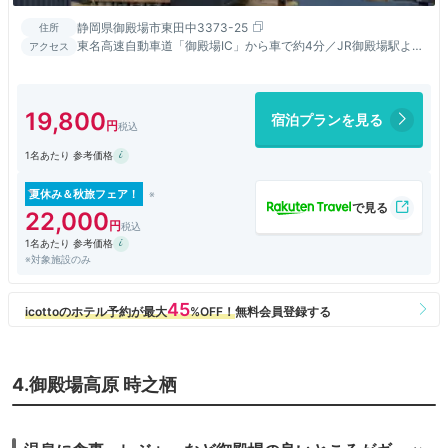
静岡県御殿場市東田中3373-25
住所
東名高速自動車道「御殿場IC」から車で約4分／JR御殿場駅より
アクセス
タクシーで約10分／高速バス「東名御殿場」停留所より徒歩約
15分
19,800
宿泊プランを見る
1名あたり 参考価格
夏休み＆秋旅フェア！
22,000
1名あたり 参考価格
※対象施設のみ
4.御殿場高原 時之栖