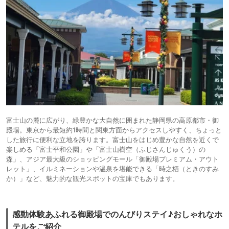
富士山の麓に広がり、緑豊かな大自然に囲まれた静岡県の高原都市・御
殿場。東京から最短約1時間と関東方面からアクセスしやすく、ちょっと
した旅行に便利な立地を誇ります。富士山をはじめ豊かな自然を近くで
楽しめる「富士平和公園」や「富士山樹空（ふじさんじゅくう）の
森」、アジア最大級のショッピングモール「御殿場プレミアム・アウト
レット」、イルミネーションや温泉を堪能できる「時之栖（ときのすみ
か）」など、魅力的な観光スポットの宝庫でもあります。
感動体験あふれる御殿場でのんびりステイ♪おしゃれなホ
テルをご紹介