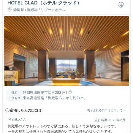
HOTEL CLAD（ホテル クラッド）
静岡県 / 御殿場 / リゾートホテル
静岡県御殿場市深沢2839-1
住所
東名高速道路「御殿場IC」から約2km。
アクセス
宿泊した人の口コミ
表示される口コミについて
akiko
旅行時期 2020年2月
御殿場のアウトレットのすぐ隣にある、新しくて素敵なホテルです。
一番の魅力は併設された温泉施設がとても気持ちがよいことです。