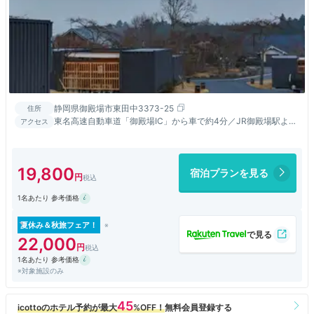
静岡県御殿場市東田中3373-25
住所
東名高速自動車道「御殿場IC」から車で約4分／JR御殿場駅より
アクセス
タクシーで約10分／高速バス「東名御殿場」停留所より徒歩約
15分
19,800
宿泊プランを見る
1名あたり 参考価格
夏休み＆秋旅フェア！
22,000
1名あたり 参考価格
※対象施設のみ