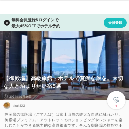
【御殿場】高級旅館・ホテルで贅沢な旅を。大切
な人と泊まりたい宿5選
2024年06月26日
akak123
1
静岡県の御殿場（ごてんば）は富士山麓の雄大な自然に触れたり、
御殿場プレミアム・アウトレットでのショッピングやレジャーを楽
しむことができる魅力的な高原都市です。そんな御殿場の旅館やホ