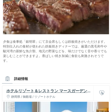
夕食は食事処「銀明翠」にて京会席もしくは鉄板焼きがいただけます。
特別仕入れの食材が使われた鉄板焼きディナーでは、厳選の黒毛和牛や
駿河湾の新鮮な魚介類、地元の野菜などを、味だけでなく音や香りでも
楽しむことができますよ。香ばしい焼き加減に食欲も刺激されそうで
す。
詳細情報
ホテルリゾート＆レストラン マースガーデンウ
ッド御殿場
静岡県 / 御殿場 / リゾートホテル