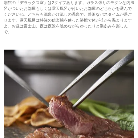
別館の「デラックス室」は2タイプあります。ガラス張りのモダンな内風
呂がついたお部屋もしくは露天風呂が付いたお部屋のどちらかを選んで
くださいね。どちらも源泉かけ流しの温泉で、贅沢なバスタイムが過ご
せます。露天風呂は特注の信楽焼を使った浴槽で体が芯から温まります
よ。お昼は富士山、夜は夜景を眺めながらゆったりと湯あみを楽しん
で。