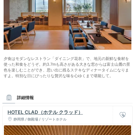
夕食はモダンなレストラン「ダイニング花衣」で、地元の新鮮な食材を
使った和食をどうぞ。約3.7mも高さがある大きな窓からは富士山麓の景
色を楽しむことができ、思い出に残るステキなディナータイムになりま
すよ。特別な日にぴったりな贅沢な味を心ゆくまで堪能して。
詳細情報
HOTEL CLAD（ホテル クラッド）
静岡県 / 御殿場 / リゾートホテル