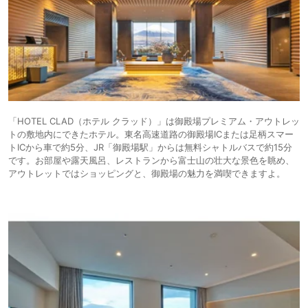
「HOTEL CLAD（ホテル クラッド）」は御殿場プレミアム・アウトレッ
トの敷地内にできたホテル。東名高速道路の御殿場ICまたは足柄スマー
トICから車で約5分、JR「御殿場駅」からは無料シャトルバスで約15分
です。お部屋や露天風呂、レストランから富士山の壮大な景色を眺め、
アウトレットではショッピングと、御殿場の魅力を満喫できますよ。