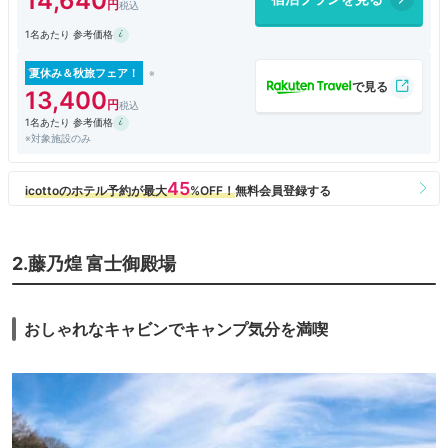
14,640
（温泉施設があるので、バスタブは不要です）
実際に広いと思います。
1名あたり 参考価格
ダブルルームはベッドの右側に謎の棚があり、かえって危険だと思いま
す。
また、ベットの入り口側に近い部分に段差があるので、
夏休み＆秋旅フェア！
すねを打ちやすく、ベッドに座りにくい構造だと思います。
13,400
ただただ、とにかく新しいので快適に過ごせます。
1名あたり 参考価格
温泉施設も最高に新しく快適でした。
※対象施設のみ
宿泊者は夜だけでなく朝６：００～９：００まで入浴できるのですが、
本を読めるスペースや富士山展望スペースへは入れないように
柵がありました。
朝食は普通にあるものが普通にあります。種類は少ないと思います。
朝食つきは素泊まりより一人１６００円ほど高いのですが、
私の満足度は低かったです。
2.藤乃煌 富士御殿場
レストランからは富士山がきれいに見えました。
おしゃれなキャビンでキャンプ気分を満喫