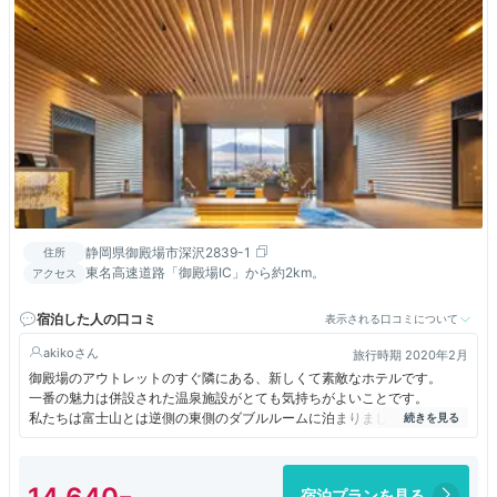
静岡県御殿場市深沢2839-1
住所
東名高速道路「御殿場IC」から約2km。
アクセス
宿泊した人の口コミ
表示される口コミについて
akiko
旅行時期 2020年2月
御殿場のアウトレットのすぐ隣にある、新しくて素敵なホテルです。
一番の魅力は併設された温泉施設がとても気持ちがよいことです。
私たちは富士山とは逆側の東側のダブルルームに泊まりましたが、
西側の部屋と比較すると、窓が半分ぐらいの大きさです。
部屋は限られた空間を広く感じさせる造りになっていました。
バスタブがなく、シャワールームだったので
宿泊プランを見る