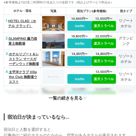
※参考価格は1泊2名ご利用時の1名あたりの金額です（税およびサービス料込み）
ホテル・宿名
写真
宿泊プラン(参考価格)
宿タイプ
14,640円〜
13,400円〜
1.
リゾート
HOTEL CLAD（ホ
テル クラッド）
icotto
楽天トラベル
ホテル
19,800円〜
22,000円〜
2.
グランピ
GLAMPING 藤乃煌
富士御殿場
icotto
楽天トラベル
ング
3.
ホテルリゾート＆レ
14,851円〜
14,800円〜
リゾート
ストラン マースガ
icotto
楽天トラベル
ホテル
ーデンウッド御殿場
4.
太平洋クラブ Villa
13,500円〜
リゾート
the Club 御殿場ウ
icotto
楽天トラベル
ホテル
エスト
16,216円〜
13,000円〜
5.
リゾート
レンブラントプレミ
アム富士御殿場
icotto
楽天トラベル
ホテル
一覧の続きを見る
宿泊日が決まっているなら…
宿泊日と人数を選択すると、
記事内のご紹介ホテルのなかから、空室があるホテルが表示されます。