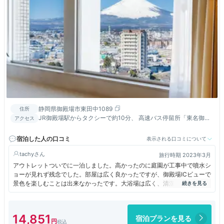
静岡県御殿場市東田中1089
住所
JR御殿場駅からタクシーで約10分、 高速バス停留所「東名御殿
アクセス
場」から徒歩約5分、 東名高速「御殿場I.C.第一出口」を右折し
てすぐ
宿泊した人の口コミ
表示される口コミについて
tachy
旅行時期 2023年3月
アウトレットついでに一泊しました。高かったのに庭園が工事中で噴水シ
ョーが見れず残念でした。部屋は広く良かったですが、御殿場ICビューで
景色を楽しむことは出来なかったです。大浴場は広く、清潔で、しかも滞
在中はいつ行っても混んでなかったので、サウナ、水風呂、外気浴が堪能
できました。ジムはありませんが、ホテル周辺をランニングできました。
朝食はちゃんとはしてましたが、おかず少なめの和朝食でした。
14,851
宿泊プランを見る