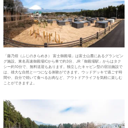
「藤乃煌（ふじのきらめき） 富士御殿場」は富士山麓にあるグランピン
グ施設。東名高速御殿場ICから車で約3分、JR「御殿場駅」からはタク
シー約10分で、無料送迎もあります。独立したキャビン型の宿泊施設で
は、雄大な自然と一つになる体験ができます。ウッドデッキで過ごす時
間や、自分で焼いて食べるお肉など、アウトドアライフを気軽に楽しむ
ことができますよ。