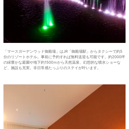
「マースガーデンウッド御殿場」はJR「御殿場駅」からタクシーで約5
分のリゾートホテル。事前に予約すれば無料送迎も可能です。約2000坪
の緑豊かな庭園や地下約1500ｍから天然温泉、幻想的な噴水ショーな
ど、施設も充実。非日常感たっぷりのステイが叶います。